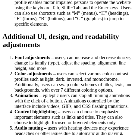
profile enables motor-impaired persons to operate the website
using the keyboard Tab, Shift+Tab, and the Enter keys. Users
can also use shortcuts such as “M” (menus), “H” (headings),
“F” (forms), “B” (buttons), and “G” (graphics) to jump to
specific elements.
Additional UI, design, and readability
adjustments
Font adjustments –
users, can increase and decrease its size,
change its family (type), adjust the spacing, alignment, line
height, and more.
Color adjustments –
users can select various color contrast
profiles such as light, dark, inverted, and monochrome.
Additionally, users can swap color schemes of titles, texts, and
backgrounds, with over 7 different coloring options.
Animations –
epileptic users can stop all running animations
with the click of a button. Animations controlled by the
interface include videos, GIFs, and CSS flashing transitions.
Content highlighting –
users can choose to emphasize
important elements such as links and titles. They can also
choose to highlight focused or hovered elements only.
Audio muting –
users with hearing devices may experience
headaches or other issues due to automatic audio playing.