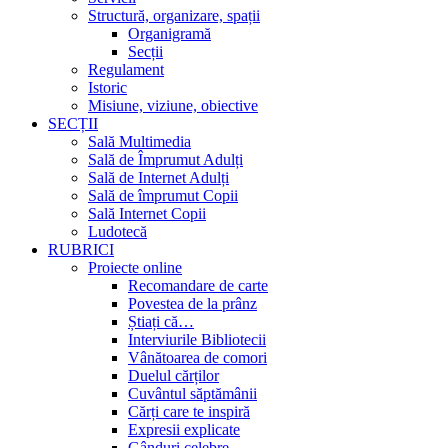
Structură, organizare, spații
Organigramă
Secții
Regulament
Istoric
Misiune, viziune, obiective
SECȚII
Sală Multimedia
Sală de Împrumut Adulți
Sală de Internet Adulți
Sală de împrumut Copii
Sală Internet Copii
Ludotecă
RUBRICI
Proiecte online
Recomandare de carte
Povestea de la prânz
Știați că…
Interviurile Bibliotecii
Vânătoarea de comori
Duelul cărților
Cuvântul săptămânii
Cărți care te inspiră
Expresii explicate
Gânduri celebre