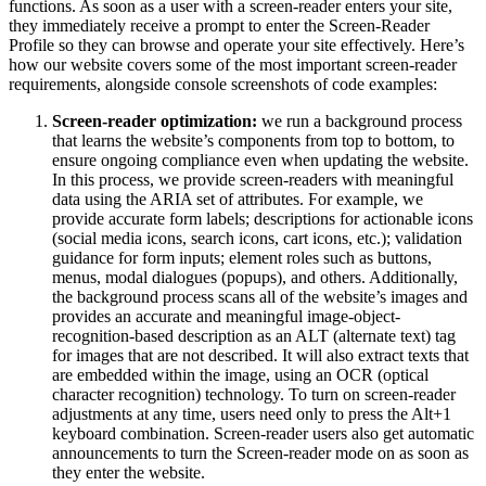
functions. As soon as a user with a screen-reader enters your site,
they immediately receive a prompt to enter the Screen-Reader
Profile so they can browse and operate your site effectively. Here’s
how our website covers some of the most important screen-reader
requirements, alongside console screenshots of code examples:
Screen-reader optimization:
we run a background process
that learns the website’s components from top to bottom, to
ensure ongoing compliance even when updating the website.
In this process, we provide screen-readers with meaningful
data using the ARIA set of attributes. For example, we
provide accurate form labels; descriptions for actionable icons
(social media icons, search icons, cart icons, etc.); validation
guidance for form inputs; element roles such as buttons,
menus, modal dialogues (popups), and others. Additionally,
the background process scans all of the website’s images and
provides an accurate and meaningful image-object-
recognition-based description as an ALT (alternate text) tag
for images that are not described. It will also extract texts that
are embedded within the image, using an OCR (optical
character recognition) technology. To turn on screen-reader
adjustments at any time, users need only to press the Alt+1
keyboard combination. Screen-reader users also get automatic
announcements to turn the Screen-reader mode on as soon as
they enter the website.