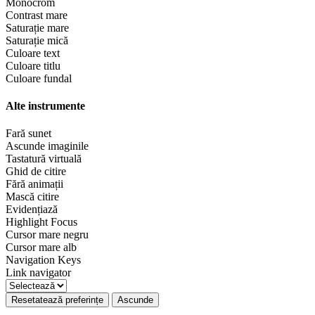
Monocrom
Contrast mare
Saturație mare
Saturație mică
Culoare text
Culoare titlu
Culoare fundal
Alte instrumente
Fară sunet
Ascunde imaginile
Tastatură virtuală
Ghid de citire
Fără animații
Mască citire
Evidențiază
Highlight Focus
Cursor mare negru
Cursor mare alb
Navigation Keys
Link navigator
Resetatează preferințe
Ascunde