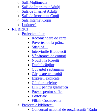
Sală Multimedia
Sală de Împrumut Adulți
Sală de Internet Adulți
Sală de împrumut Copii
Sală Internet Copii
Ludotecă
RUBRICI
Proiecte online
Recomandare de carte
Povestea de la prânz
Știați că…
Interviurile Bibliotecii
Vânătoarea de comori
Noutăți la Rosetti
Duelul cărților
Cuvântul săptămânii
Cărți care te inspiră
Expresii explicate
Gânduri celebre
LIKE pentru gramatică
Poezie pentru suflet
Editoriale
Filiala Cosânzeana
Proiectele bibliotecii
Concursul național de proză scurtă ”Radu