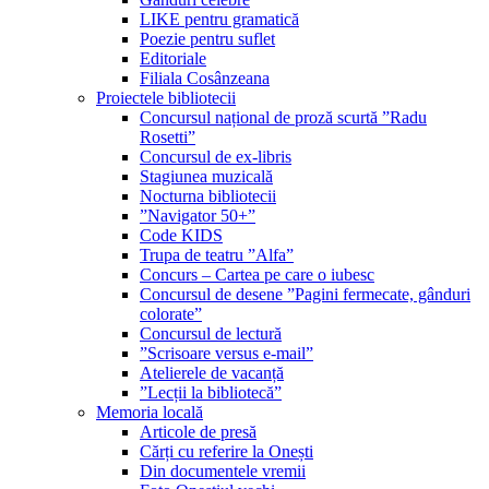
LIKE pentru gramatică
Poezie pentru suflet
Editoriale
Filiala Cosânzeana
Proiectele bibliotecii
Concursul național de proză scurtă ”Radu
Rosetti”
Concursul de ex-libris
Stagiunea muzicală
Nocturna bibliotecii
”Navigator 50+”
Code KIDS
Trupa de teatru ”Alfa”
Concurs – Cartea pe care o iubesc
Concursul de desene ”Pagini fermecate, gânduri
colorate”
Concursul de lectură
”Scrisoare versus e-mail”
Atelierele de vacanță
”Lecții la bibliotecă”
Memoria locală
Articole de presă
Cărți cu referire la Onești
Din documentele vremii