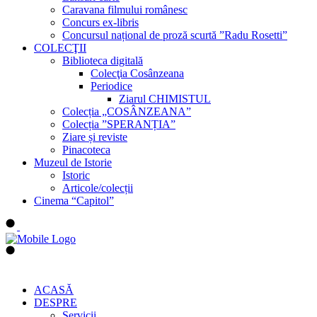
Caravana filmului românesc
Concurs ex-libris
Concursul național de proză scurtă ”Radu Rosetti”
COLECŢII
Biblioteca digitală
Colecţia Cosânzeana
Periodice
Ziarul CHIMISTUL
Colecția „COSÂNZEANA”
Colecția ”SPERANȚIA”
Ziare și reviste
Pinacoteca
Muzeul de Istorie
Istoric
Articole/colecții
Cinema “Capitol”
ACASĂ
DESPRE
Servicii