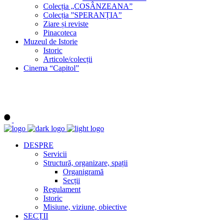
Colecția „COSÂNZEANA”
Colecția ”SPERANȚIA”
Ziare și reviste
Pinacoteca
Muzeul de Istorie
Istoric
Articole/colecții
Cinema “Capitol”
DESPRE
Servicii
Structură, organizare, spații
Organigramă
Secții
Regulament
Istoric
Misiune, viziune, obiective
SECȚII