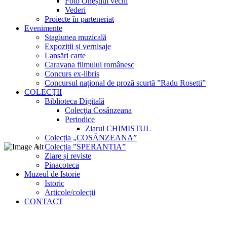
Foto Oneștiul vechi
Vederi
Proiecte în parteneriat
Evenimente
Stagiunea muzicală
Expoziții și vernisaje
Lansări carte
Caravana filmului românesc
Concurs ex-libris
Concursul național de proză scurtă ”Radu Rosetti”
COLECŢII
Biblioteca Digitală
Colecţia Cosânzeana
Periodice
Ziarul CHIMISTUL
Colecția „COSÂNZEANA”
Colecția ”SPERANȚIA”
Ziare și reviste
Pinacoteca
Muzeul de Istorie
Istoric
Articole/colecții
CONTACT