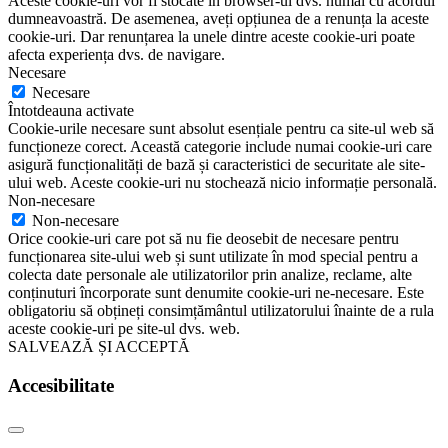
Aceste cookie-uri vor fi stocate în browser-ul dvs. numai cu acordul
dumneavoastră. De asemenea, aveți opțiunea de a renunța la aceste
cookie-uri. Dar renunțarea la unele dintre aceste cookie-uri poate
afecta experiența dvs. de navigare.
Necesare
Necesare
Întotdeauna activate
Cookie-urile necesare sunt absolut esențiale pentru ca site-ul web să
funcționeze corect. Această categorie include numai cookie-uri care
asigură funcționalități de bază și caracteristici de securitate ale site-
ului web. Aceste cookie-uri nu stochează nicio informație personală.
Non-necesare
Non-necesare
Orice cookie-uri care pot să nu fie deosebit de necesare pentru
funcționarea site-ului web și sunt utilizate în mod special pentru a
colecta date personale ale utilizatorilor prin analize, reclame, alte
conținuturi încorporate sunt denumite cookie-uri ne-necesare. Este
obligatoriu să obțineți consimțământul utilizatorului înainte de a rula
aceste cookie-uri pe site-ul dvs. web.
SALVEAZĂ ȘI ACCEPTĂ
Accesibilitate