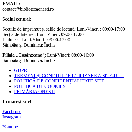
EMAIL:
contact@bibliotecaonesti.ro
Sediul central:
Secțiile de împrumut și salile de lectură: Luni-Vineri : 09:00-17:00
Secția de Internet: Luni-Vineri: 09:00-17:00
Ludoteca: Luni-Vineri: 09:00-17:00
Sâmbăta și Duminica: Închis
Filiala „Cosânzeana”
: Luni-Vineri: 08:00-16:00
Sâmbăta și Duminica: Închis
GDPR
TERMENI ȘI CONDIȚII DE UTILIZARE A SITE-ULU
POLITICĂ DE CONFIDENȚIALITATE SITE
POLITICA DE COOKIES
PRIMĂRIA ONEȘTI
Urmărește-ne!
Facebook
Instagram
Youtube