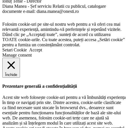
Ionuț Tenie - Director
Diana Manea - Șef serviciu Relatii cu publicul, catalogare
documente e-mail: diana.manea@onesti.ro
Folosim cookie-uri pe site-ul nostru web pentru a vă oferi cea mai
relevantă experiență, amintindu-vă preferințele și repetând vizitele.
Dând clic pe „Acceptați toate”, sunteți de acord cu utilizarea
TOATE cookie-urile. Cu toate acestea, puteți accesa „Setări cookie”
pentru a furniza un consimțământ controlat.
Setari Cookie
Accept
Manage consent
Închide
Prezentare generală a confidențialității
Acest site web folosește cookie-uri pentru a vă îmbunătăți experiența
în timp ce navigați prin site. Dintre acestea, cookie-urile clasificate
ca fiind necesare sunt stocate în browserul dvs., deoarece sunt
esențiale pentru funcționarea funcționalităților de bază ale site-ului
web. De asemenea, folosim cookie-uri terțe care ne ajută să
analizăm și să înțelegem modul în care utilizați acest site web.