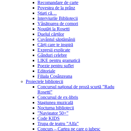
Recomandare de carte
Povestea de la prânz
Știați că…
Interviurile Bibliotecii
Vânătoarea de comori
Noutăți la Rosetti
Duelul cărților
Cuvântul săptămânii
Cărți care te inspiră
Expresii explicate
Gânduri celebre
LIKE pentru gramatică
Poezie pentru suflet
Editoriale
Filiala Cosânzeana
Proiectele bibliotecii
Concursul național de proză scurtă ”Radu
Rosetti”
Concursul de ex-libris
Stagiunea muzicală
Nocturna bibliotecii
”Navigator 50+”
Code KIDS
Trupa de teatru ”Alfa”
Concurs – Cartea pe care o iubesc