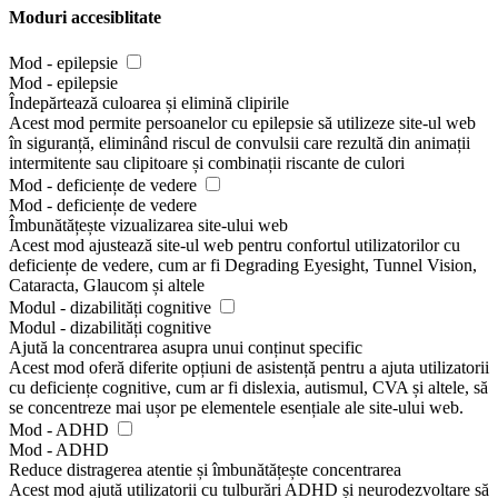
Moduri accesiblitate
Mod - epilepsie
Mod - epilepsie
Îndepărtează culoarea și elimină clipirile
Acest mod permite persoanelor cu epilepsie să utilizeze site-ul web
în siguranță, eliminând riscul de convulsii care rezultă din animații
intermitente sau clipitoare și combinații riscante de culori
Mod - deficiențe de vedere
Mod - deficiențe de vedere
Îmbunătățește vizualizarea site-ului web
Acest mod ajustează site-ul web pentru confortul utilizatorilor cu
deficiențe de vedere, cum ar fi Degrading Eyesight, Tunnel Vision,
Cataracta, Glaucom și altele
Modul - dizabilități cognitive
Modul - dizabilități cognitive
Ajută la concentrarea asupra unui conținut specific
Acest mod oferă diferite opțiuni de asistență pentru a ajuta utilizatorii
cu deficiențe cognitive, cum ar fi dislexia, autismul, CVA și altele, să
se concentreze mai ușor pe elementele esențiale ale site-ului web.
Mod - ADHD
Mod - ADHD
Reduce distragerea atentie și îmbunătățește concentrarea
Acest mod ajută utilizatorii cu tulburări ADHD și neurodezvoltare să