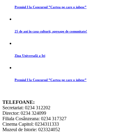
Premiul I la Concursul ”Cartea pe care o iubesc”
25 de ani în casa culturii, aproape de comunitate!
Ziua Universală a Iei
Premiul I la Concursul ”Cartea pe care o iubesc”
TELEFOANE:
Secretariat: 0234 312202
Director: 0234 324099
Filiala Cosânzeana: 0234 317327
Cinema Capitol: 0234311333
Muzeul de Istorie: 023324052