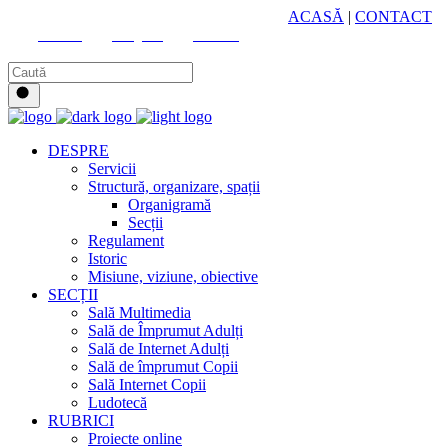
HUB CULTURAL ZONAL
ACASĂ
|
CONTACT
Youtube
Instagram
Facebook
DESPRE
Servicii
Structură, organizare, spații
Organigramă
Secții
Regulament
Istoric
Misiune, viziune, obiective
SECȚII
Sală Multimedia
Sală de Împrumut Adulți
Sală de Internet Adulți
Sală de împrumut Copii
Sală Internet Copii
Ludotecă
RUBRICI
Proiecte online