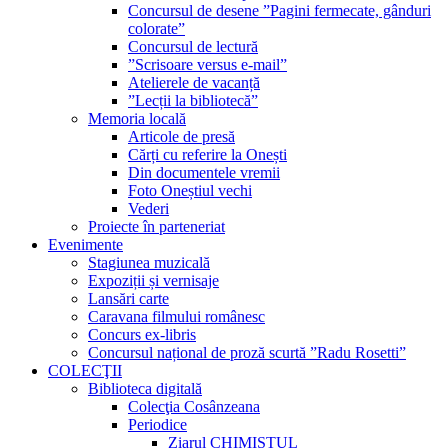
Concursul de desene ”Pagini fermecate, gânduri
colorate”
Concursul de lectură
”Scrisoare versus e-mail”
Atelierele de vacanță
”Lecții la bibliotecă”
Memoria locală
Articole de presă
Cărți cu referire la Onești
Din documentele vremii
Foto Oneștiul vechi
Vederi
Proiecte în parteneriat
Evenimente
Stagiunea muzicală
Expoziții și vernisaje
Lansări carte
Caravana filmului românesc
Concurs ex-libris
Concursul național de proză scurtă ”Radu Rosetti”
COLECŢII
Biblioteca digitală
Colecţia Cosânzeana
Periodice
Ziarul CHIMISTUL