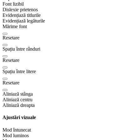
Font lizibil
Dislexie prietenos
Evidențiază titlurile
Evidențiază legăturile
Mărime font
Resetare
Spațiu între rânduri
Resetare
Spațiu între litere
Resetare
Aliniază stânga
Aliniază centru
Aliniază dreapta
Ajustări vizuale
Mod întunecat
Mod luminos