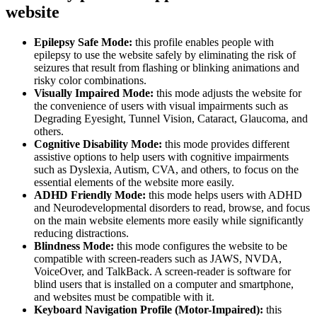
website
Epilepsy Safe Mode:
this profile enables people with
epilepsy to use the website safely by eliminating the risk of
seizures that result from flashing or blinking animations and
risky color combinations.
Visually Impaired Mode:
this mode adjusts the website for
the convenience of users with visual impairments such as
Degrading Eyesight, Tunnel Vision, Cataract, Glaucoma, and
others.
Cognitive Disability Mode:
this mode provides different
assistive options to help users with cognitive impairments
such as Dyslexia, Autism, CVA, and others, to focus on the
essential elements of the website more easily.
ADHD Friendly Mode:
this mode helps users with ADHD
and Neurodevelopmental disorders to read, browse, and focus
on the main website elements more easily while significantly
reducing distractions.
Blindness Mode:
this mode configures the website to be
compatible with screen-readers such as JAWS, NVDA,
VoiceOver, and TalkBack. A screen-reader is software for
blind users that is installed on a computer and smartphone,
and websites must be compatible with it.
Keyboard Navigation Profile (Motor-Impaired):
this