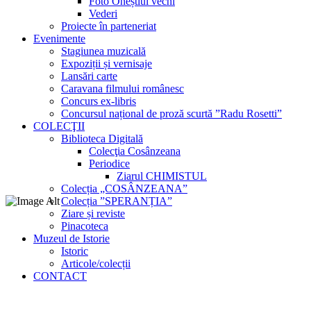
Foto Oneștiul vechi
Vederi
Proiecte în parteneriat
Evenimente
Stagiunea muzicală
Expoziții și vernisaje
Lansări carte
Caravana filmului românesc
Concurs ex-libris
Concursul național de proză scurtă ”Radu Rosetti”
COLECŢII
Biblioteca Digitală
Colecţia Cosânzeana
Periodice
Ziarul CHIMISTUL
Colecția „COSÂNZEANA”
Colecția ”SPERANȚIA”
Ziare și reviste
Pinacoteca
Muzeul de Istorie
Istoric
Articole/colecții
CONTACT