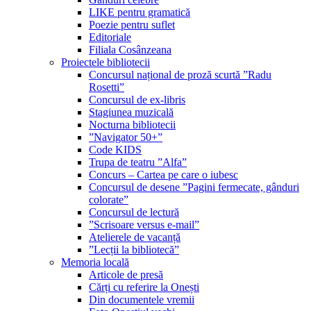
LIKE pentru gramatică
Poezie pentru suflet
Editoriale
Filiala Cosânzeana
Proiectele bibliotecii
Concursul național de proză scurtă ”Radu
Rosetti”
Concursul de ex-libris
Stagiunea muzicală
Nocturna bibliotecii
”Navigator 50+”
Code KIDS
Trupa de teatru ”Alfa”
Concurs – Cartea pe care o iubesc
Concursul de desene ”Pagini fermecate, gânduri
colorate”
Concursul de lectură
”Scrisoare versus e-mail”
Atelierele de vacanță
”Lecții la bibliotecă”
Memoria locală
Articole de presă
Cărți cu referire la Onești
Din documentele vremii