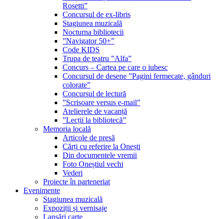
Rosetti”
Concursul de ex-libris
Stagiunea muzicală
Nocturna bibliotecii
”Navigator 50+”
Code KIDS
Trupa de teatru ”Alfa”
Concurs – Cartea pe care o iubesc
Concursul de desene ”Pagini fermecate, gânduri
colorate”
Concursul de lectură
”Scrisoare versus e-mail”
Atelierele de vacanță
”Lecții la bibliotecă”
Memoria locală
Articole de presă
Cărți cu referire la Onești
Din documentele vremii
Foto Oneștiul vechi
Vederi
Proiecte în parteneriat
Evenimente
Stagiunea muzicală
Expoziții și vernisaje
Lansări carte