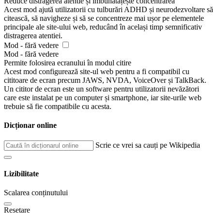
Reduce distragerea atentie și îmbunătățește concentrarea
Acest mod ajută utilizatorii cu tulburări ADHD și neurodezvoltare să
citească, să navigheze și să se concentreze mai ușor pe elementele
principale ale site-ului web, reducând în același timp semnificativ
distragerea atentiei.
Mod - fără vedere
Mod - fără vedere
Permite folosirea ecranului în modul citire
Acest mod configurează site-ul web pentru a fi compatibil cu
cititoare de ecran precum JAWS, NVDA, VoiceOver și TalkBack.
Un cititor de ecran este un software pentru utilizatorii nevăzători
care este instalat pe un computer și smartphone, iar site-urile web
trebuie să fie compatibile cu acesta.
Dicționar online
Scrie ce vrei sa cauți pe Wikipedia
Lizibilitate
Scalarea conținutului
Resetare