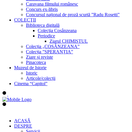
Caravana filmului românesc
Concurs ex-libris
Concursul național de proză scurtă ”Radu Rosetti”
COLECŢII
Biblioteca digitală
Colecţia Cosânzeana
Periodice
Ziarul CHIMISTUL
Colecția „COSÂNZEANA”
Colecția ”SPERANȚIA”
Ziare și reviste
Pinacoteca
Muzeul de Istorie
Istoric
Articole/colecții
Cinema “Capitol”
ACASĂ
DESPRE
Servicii