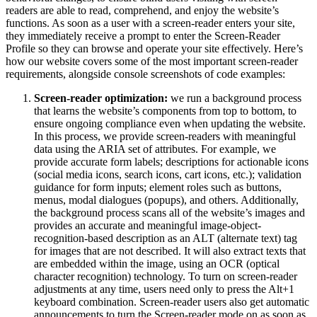
readers are able to read, comprehend, and enjoy the website’s
functions. As soon as a user with a screen-reader enters your site,
they immediately receive a prompt to enter the Screen-Reader
Profile so they can browse and operate your site effectively. Here’s
how our website covers some of the most important screen-reader
requirements, alongside console screenshots of code examples:
Screen-reader optimization:
we run a background process
that learns the website’s components from top to bottom, to
ensure ongoing compliance even when updating the website.
In this process, we provide screen-readers with meaningful
data using the ARIA set of attributes. For example, we
provide accurate form labels; descriptions for actionable icons
(social media icons, search icons, cart icons, etc.); validation
guidance for form inputs; element roles such as buttons,
menus, modal dialogues (popups), and others. Additionally,
the background process scans all of the website’s images and
provides an accurate and meaningful image-object-
recognition-based description as an ALT (alternate text) tag
for images that are not described. It will also extract texts that
are embedded within the image, using an OCR (optical
character recognition) technology. To turn on screen-reader
adjustments at any time, users need only to press the Alt+1
keyboard combination. Screen-reader users also get automatic
announcements to turn the Screen-reader mode on as soon as