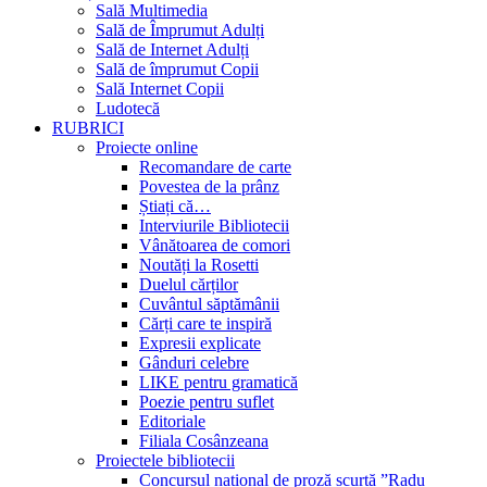
Sală Multimedia
Sală de Împrumut Adulți
Sală de Internet Adulți
Sală de împrumut Copii
Sală Internet Copii
Ludotecă
RUBRICI
Proiecte online
Recomandare de carte
Povestea de la prânz
Știați că…
Interviurile Bibliotecii
Vânătoarea de comori
Noutăți la Rosetti
Duelul cărților
Cuvântul săptămânii
Cărți care te inspiră
Expresii explicate
Gânduri celebre
LIKE pentru gramatică
Poezie pentru suflet
Editoriale
Filiala Cosânzeana
Proiectele bibliotecii
Concursul național de proză scurtă ”Radu