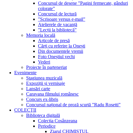
Concursul de desene ”Pagini fermecate, gânduri
colorate”
Concursul de lectură
”Scrisoare versus e-mail”
Atelierele de vacanță
”Lecții la bibliotecă”
Memoria locală
Articole de presă
Cărți cu referire la Onești
Din documentele vremii
Foto Oneștiul vechi
Vederi
Proiecte în parteneriat
Evenimente
Stagiunea muzicală
Expoziții și vernisaje
Lansări carte
Caravana filmului românesc
Concurs ex-libris
Concursul național de proză scurtă ”Radu Rosetti”
COLECŢII
Biblioteca digitală
Colecţia Cosânzeana
Periodice
Ziarul CHIMISTUL