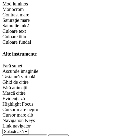
Mod luminos
Monocrom
Contrast mare
Saturație mare
Saturație mică
Culoare text
Culoare titlu
Culoare fundal
Alte instrumente
Fară sunet
Ascunde imaginile
Tastatură virtuală
Ghid de citire
Fără animații
Mască citire
Evidențiază
Highlight Focus
Cursor mare negru
Cursor mare alb
Navigation Keys
Link navigator