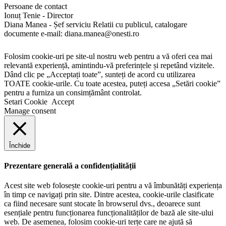
Persoane de contact
Ionuț Tenie - Director
Diana Manea - Șef serviciu Relatii cu publicul, catalogare
documente e-mail: diana.manea@onesti.ro
Folosim cookie-uri pe site-ul nostru web pentru a vă oferi cea mai
relevantă experiență, amintindu-vă preferințele și repetând vizitele.
Dând clic pe „Acceptați toate”, sunteți de acord cu utilizarea
TOATE cookie-urile. Cu toate acestea, puteți accesa „Setări cookie”
pentru a furniza un consimțământ controlat.
Setari Cookie
Accept
Manage consent
Închide
Prezentare generală a confidențialității
Acest site web folosește cookie-uri pentru a vă îmbunătăți experiența
în timp ce navigați prin site. Dintre acestea, cookie-urile clasificate
ca fiind necesare sunt stocate în browserul dvs., deoarece sunt
esențiale pentru funcționarea funcționalităților de bază ale site-ului
web. De asemenea, folosim cookie-uri terțe care ne ajută să