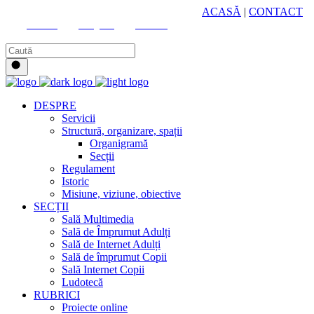
HUB CULTURAL ZONAL
ACASĂ
|
CONTACT
Youtube
Instagram
Facebook
DESPRE
Servicii
Structură, organizare, spații
Organigramă
Secții
Regulament
Istoric
Misiune, viziune, obiective
SECȚII
Sală Multimedia
Sală de Împrumut Adulți
Sală de Internet Adulți
Sală de împrumut Copii
Sală Internet Copii
Ludotecă
RUBRICI
Proiecte online