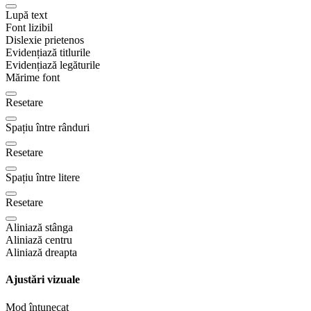
Lupă text
Font lizibil
Dislexie prietenos
Evidențiază titlurile
Evidențiază legăturile
Mărime font
Resetare
Spațiu între rânduri
Resetare
Spațiu între litere
Resetare
Aliniază stânga
Aliniază centru
Aliniază dreapta
Ajustări vizuale
Mod întunecat