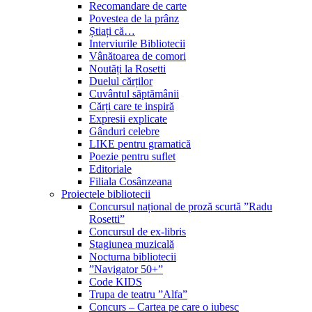
Recomandare de carte
Povestea de la prânz
Știați că…
Interviurile Bibliotecii
Vânătoarea de comori
Noutăți la Rosetti
Duelul cărților
Cuvântul săptămânii
Cărți care te inspiră
Expresii explicate
Gânduri celebre
LIKE pentru gramatică
Poezie pentru suflet
Editoriale
Filiala Cosânzeana
Proiectele bibliotecii
Concursul național de proză scurtă ”Radu
Rosetti”
Concursul de ex-libris
Stagiunea muzicală
Nocturna bibliotecii
”Navigator 50+”
Code KIDS
Trupa de teatru ”Alfa”
Concurs – Cartea pe care o iubesc