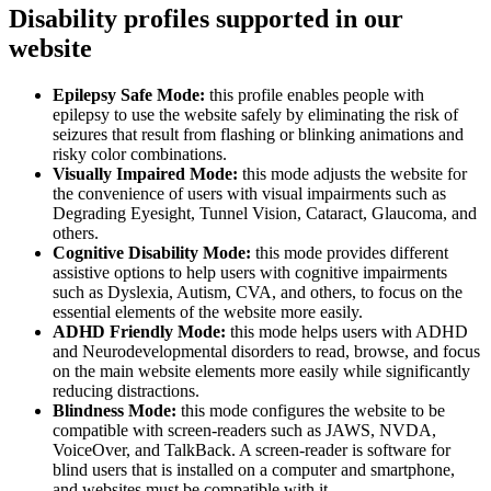
Disability profiles supported in our
website
Epilepsy Safe Mode:
this profile enables people with
epilepsy to use the website safely by eliminating the risk of
seizures that result from flashing or blinking animations and
risky color combinations.
Visually Impaired Mode:
this mode adjusts the website for
the convenience of users with visual impairments such as
Degrading Eyesight, Tunnel Vision, Cataract, Glaucoma, and
others.
Cognitive Disability Mode:
this mode provides different
assistive options to help users with cognitive impairments
such as Dyslexia, Autism, CVA, and others, to focus on the
essential elements of the website more easily.
ADHD Friendly Mode:
this mode helps users with ADHD
and Neurodevelopmental disorders to read, browse, and focus
on the main website elements more easily while significantly
reducing distractions.
Blindness Mode:
this mode configures the website to be
compatible with screen-readers such as JAWS, NVDA,
VoiceOver, and TalkBack. A screen-reader is software for
blind users that is installed on a computer and smartphone,
and websites must be compatible with it.