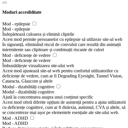
Moduri accesiblitate
Mod - epilepsie
Mod - epilepsie
Îndepărtează culoarea și elimină clipirile
Acest mod permite persoanelor cu epilepsie să utilizeze site-ul web
în siguranță, eliminând riscul de convulsii care rezultă din animații
intermitente sau clipitoare și combinații riscante de culori
Mod - deficiențe de vedere
Mod - deficiențe de vedere
Îmbunătățește vizualizarea site-ului web
Acest mod ajustează site-ul web pentru confortul utilizatorilor cu
deficiențe de vedere, cum ar fi Degrading Eyesight, Tunnel Vision,
Cataracta, Glaucom și altele
Modul - dizabilități cognitive
Modul - dizabilități cognitive
Ajută la concentrarea asupra unui conținut specific
Acest mod oferă diferite opțiuni de asistență pentru a ajuta utilizatorii
cu deficiențe cognitive, cum ar fi dislexia, autismul, CVA și altele, să
se concentreze mai ușor pe elementele esențiale ale site-ului web.
Mod - ADHD
Mod - ADHD