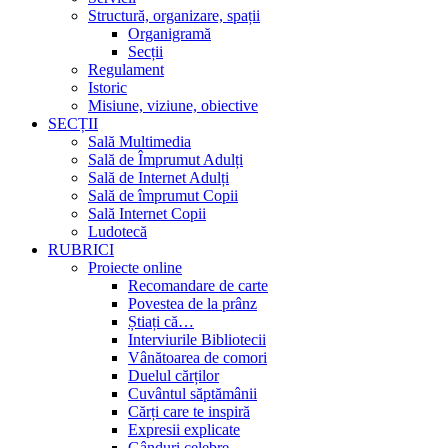
Structură, organizare, spații
Organigramă
Secții
Regulament
Istoric
Misiune, viziune, obiective
SECȚII
Sală Multimedia
Sală de Împrumut Adulți
Sală de Internet Adulți
Sală de împrumut Copii
Sală Internet Copii
Ludotecă
RUBRICI
Proiecte online
Recomandare de carte
Povestea de la prânz
Știați că…
Interviurile Bibliotecii
Vânătoarea de comori
Duelul cărților
Cuvântul săptămânii
Cărți care te inspiră
Expresii explicate
Gânduri celebre