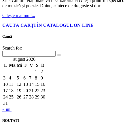
Ziua Culturii Naționale va fi sărbătorită la Onești printr-un spectacol
de muzică și poezie. Doine, cântece de dragoste și dor
Citește mai mult...
CAUTĂ CĂRȚI ÎN CATALOGUL ON-LINE
Caută
Search for:
august 2026
L
Ma
Mi
J
V
S
D
1
2
3
4
5
6
7
8
9
10
11
12
13
14
15
16
17
18
19
20
21
22
23
24
25
26
27
28
29
30
31
« iul.
NOUTATI