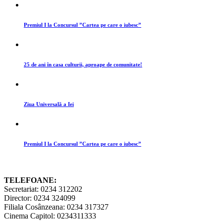
Premiul I la Concursul ”Cartea pe care o iubesc”
25 de ani în casa culturii, aproape de comunitate!
Ziua Universală a Iei
Premiul I la Concursul ”Cartea pe care o iubesc”
TELEFOANE:
Secretariat: 0234 312202
Director: 0234 324099
Filiala Cosânzeana: 0234 317327
Cinema Capitol: 0234311333