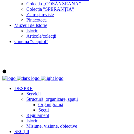
Colecția „COSÂNZEANA”
Colecția ”SPERANȚIA”
Ziare și reviste
Pinacoteca
Muzeul de Istorie
Istoric
Articole/colecții
Cinema “Capitol”
DESPRE
Servicii
Structură, organizare, spații
Organigramă
Secții
Regulament
Istoric
Misiune, viziune, obiective
SECȚII