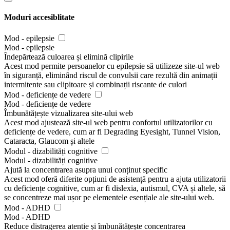
Moduri accesiblitate
Mod - epilepsie
Mod - epilepsie
Îndepărtează culoarea și elimină clipirile
Acest mod permite persoanelor cu epilepsie să utilizeze site-ul web
în siguranță, eliminând riscul de convulsii care rezultă din animații
intermitente sau clipitoare și combinații riscante de culori
Mod - deficiențe de vedere
Mod - deficiențe de vedere
Îmbunătățește vizualizarea site-ului web
Acest mod ajustează site-ul web pentru confortul utilizatorilor cu
deficiențe de vedere, cum ar fi Degrading Eyesight, Tunnel Vision,
Cataracta, Glaucom și altele
Modul - dizabilități cognitive
Modul - dizabilități cognitive
Ajută la concentrarea asupra unui conținut specific
Acest mod oferă diferite opțiuni de asistență pentru a ajuta utilizatorii
cu deficiențe cognitive, cum ar fi dislexia, autismul, CVA și altele, să
se concentreze mai ușor pe elementele esențiale ale site-ului web.
Mod - ADHD
Mod - ADHD
Reduce distragerea atentie și îmbunătățește concentrarea