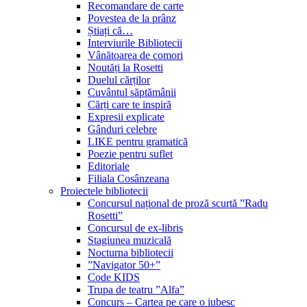
Recomandare de carte
Povestea de la prânz
Știați că…
Interviurile Bibliotecii
Vânătoarea de comori
Noutăți la Rosetti
Duelul cărților
Cuvântul săptămânii
Cărți care te inspiră
Expresii explicate
Gânduri celebre
LIKE pentru gramatică
Poezie pentru suflet
Editoriale
Filiala Cosânzeana
Proiectele bibliotecii
Concursul național de proză scurtă ”Radu
Rosetti”
Concursul de ex-libris
Stagiunea muzicală
Nocturna bibliotecii
”Navigator 50+”
Code KIDS
Trupa de teatru ”Alfa”
Concurs – Cartea pe care o iubesc