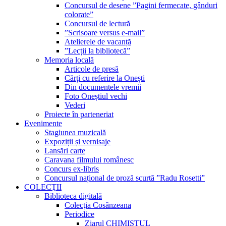
Concursul de desene ”Pagini fermecate, gânduri
colorate”
Concursul de lectură
”Scrisoare versus e-mail”
Atelierele de vacanță
”Lecții la bibliotecă”
Memoria locală
Articole de presă
Cărți cu referire la Onești
Din documentele vremii
Foto Oneștiul vechi
Vederi
Proiecte în parteneriat
Evenimente
Stagiunea muzicală
Expoziții și vernisaje
Lansări carte
Caravana filmului românesc
Concurs ex-libris
Concursul național de proză scurtă ”Radu Rosetti”
COLECŢII
Biblioteca digitală
Colecţia Cosânzeana
Periodice
Ziarul CHIMISTUL