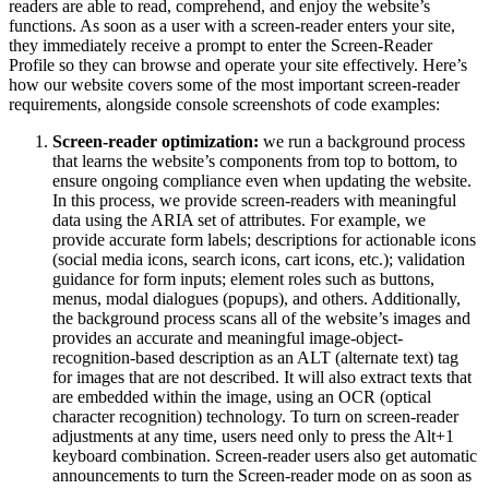
readers are able to read, comprehend, and enjoy the website’s
functions. As soon as a user with a screen-reader enters your site,
they immediately receive a prompt to enter the Screen-Reader
Profile so they can browse and operate your site effectively. Here’s
how our website covers some of the most important screen-reader
requirements, alongside console screenshots of code examples:
Screen-reader optimization:
we run a background process
that learns the website’s components from top to bottom, to
ensure ongoing compliance even when updating the website.
In this process, we provide screen-readers with meaningful
data using the ARIA set of attributes. For example, we
provide accurate form labels; descriptions for actionable icons
(social media icons, search icons, cart icons, etc.); validation
guidance for form inputs; element roles such as buttons,
menus, modal dialogues (popups), and others. Additionally,
the background process scans all of the website’s images and
provides an accurate and meaningful image-object-
recognition-based description as an ALT (alternate text) tag
for images that are not described. It will also extract texts that
are embedded within the image, using an OCR (optical
character recognition) technology. To turn on screen-reader
adjustments at any time, users need only to press the Alt+1
keyboard combination. Screen-reader users also get automatic
announcements to turn the Screen-reader mode on as soon as