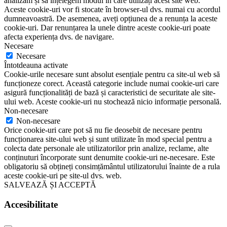
analizăm și să înțelegem modul în care utilizați acest site web.
Aceste cookie-uri vor fi stocate în browser-ul dvs. numai cu acordul
dumneavoastră. De asemenea, aveți opțiunea de a renunța la aceste
cookie-uri. Dar renunțarea la unele dintre aceste cookie-uri poate
afecta experiența dvs. de navigare.
Necesare
Necesare
Întotdeauna activate
Cookie-urile necesare sunt absolut esențiale pentru ca site-ul web să
funcționeze corect. Această categorie include numai cookie-uri care
asigură funcționalități de bază și caracteristici de securitate ale site-
ului web. Aceste cookie-uri nu stochează nicio informație personală.
Non-necesare
Non-necesare
Orice cookie-uri care pot să nu fie deosebit de necesare pentru
funcționarea site-ului web și sunt utilizate în mod special pentru a
colecta date personale ale utilizatorilor prin analize, reclame, alte
conținuturi încorporate sunt denumite cookie-uri ne-necesare. Este
obligatoriu să obțineți consimțământul utilizatorului înainte de a rula
aceste cookie-uri pe site-ul dvs. web.
SALVEAZĂ ȘI ACCEPTĂ
Accesibilitate