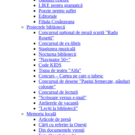
LIKE pentru gramatică
Poezie pentru suflet
Editoriale
Filiala Cosânzeana
Proiectele bibliotecii
Concursul național de proză scurtă ”Radu
Rosetti”
Concursul de ex-libris
Stagiunea muzicală
Nocturna bibliotecii
”Navigator 50+”
Code KIDS
Trupa de teatru ”Alfa”
Concurs – Cartea pe care o iubesc
Concursul de desene ”Pagini fermecate, gânduri
colorate”
Concursul de lectură
”Scrisoare versus e-mail”
Atelierele de vacanță
”Lecții la bibliotecă”
Memoria locală
Articole de presă
Cărți cu referire la Onești
Din documentele vremii