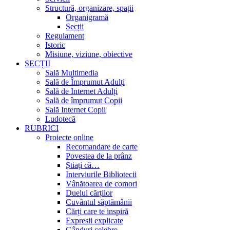
Structură, organizare, spații
Organigramă
Secții
Regulament
Istoric
Misiune, viziune, obiective
SECȚII
Sală Multimedia
Sală de Împrumut Adulți
Sală de Internet Adulți
Sală de împrumut Copii
Sală Internet Copii
Ludotecă
RUBRICI
Proiecte online
Recomandare de carte
Povestea de la prânz
Știați că…
Interviurile Bibliotecii
Vânătoarea de comori
Duelul cărților
Cuvântul săptămânii
Cărți care te inspiră
Expresii explicate
Gânduri celebre