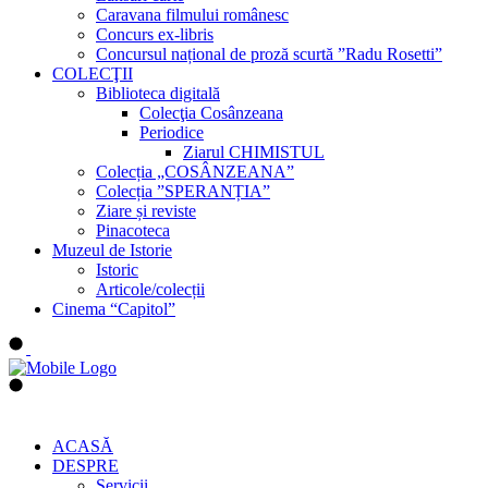
Caravana filmului românesc
Concurs ex-libris
Concursul național de proză scurtă ”Radu Rosetti”
COLECŢII
Biblioteca digitală
Colecţia Cosânzeana
Periodice
Ziarul CHIMISTUL
Colecția „COSÂNZEANA”
Colecția ”SPERANȚIA”
Ziare și reviste
Pinacoteca
Muzeul de Istorie
Istoric
Articole/colecții
Cinema “Capitol”
ACASĂ
DESPRE
Servicii