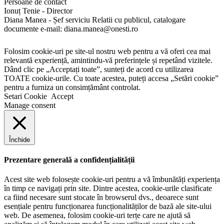
Persoane de contact
Ionuț Tenie - Director
Diana Manea - Șef serviciu Relatii cu publicul, catalogare
documente e-mail: diana.manea@onesti.ro
Folosim cookie-uri pe site-ul nostru web pentru a vă oferi cea mai
relevantă experiență, amintindu-vă preferințele și repetând vizitele.
Dând clic pe „Acceptați toate”, sunteți de acord cu utilizarea
TOATE cookie-urile. Cu toate acestea, puteți accesa „Setări cookie”
pentru a furniza un consimțământ controlat.
Setari Cookie
Accept
Manage consent
Închide
Prezentare generală a confidențialității
Acest site web folosește cookie-uri pentru a vă îmbunătăți experiența
în timp ce navigați prin site. Dintre acestea, cookie-urile clasificate
ca fiind necesare sunt stocate în browserul dvs., deoarece sunt
esențiale pentru funcționarea funcționalităților de bază ale site-ului
web. De asemenea, folosim cookie-uri terțe care ne ajută să