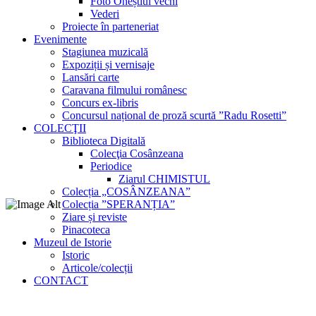
Foto Oneștiul vechi
Vederi
Proiecte în parteneriat
Evenimente
Stagiunea muzicală
Expoziții și vernisaje
Lansări carte
Caravana filmului românesc
Concurs ex-libris
Concursul național de proză scurtă ”Radu Rosetti”
COLECŢII
Biblioteca Digitală
Colecţia Cosânzeana
Periodice
Ziarul CHIMISTUL
Colecția „COSÂNZEANA”
Colecția ”SPERANȚIA”
Ziare și reviste
Pinacoteca
Muzeul de Istorie
Istoric
Articole/colecții
CONTACT