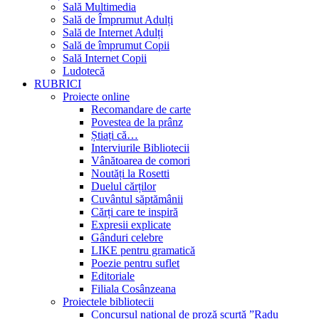
Sală Multimedia
Sală de Împrumut Adulți
Sală de Internet Adulți
Sală de împrumut Copii
Sală Internet Copii
Ludotecă
RUBRICI
Proiecte online
Recomandare de carte
Povestea de la prânz
Știați că…
Interviurile Bibliotecii
Vânătoarea de comori
Noutăți la Rosetti
Duelul cărților
Cuvântul săptămânii
Cărți care te inspiră
Expresii explicate
Gânduri celebre
LIKE pentru gramatică
Poezie pentru suflet
Editoriale
Filiala Cosânzeana
Proiectele bibliotecii
Concursul național de proză scurtă ”Radu