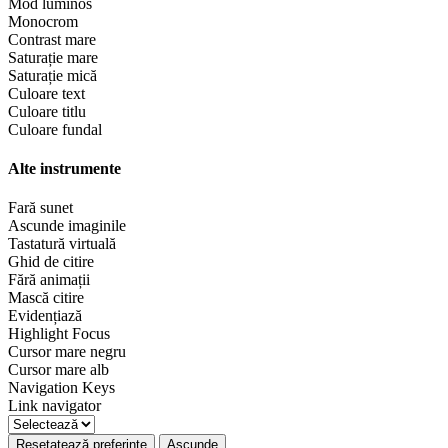
Mod luminos
Monocrom
Contrast mare
Saturație mare
Saturație mică
Culoare text
Culoare titlu
Culoare fundal
Alte instrumente
Fară sunet
Ascunde imaginile
Tastatură virtuală
Ghid de citire
Fără animații
Mască citire
Evidențiază
Highlight Focus
Cursor mare negru
Cursor mare alb
Navigation Keys
Link navigator
Resetatează preferințe
Ascunde