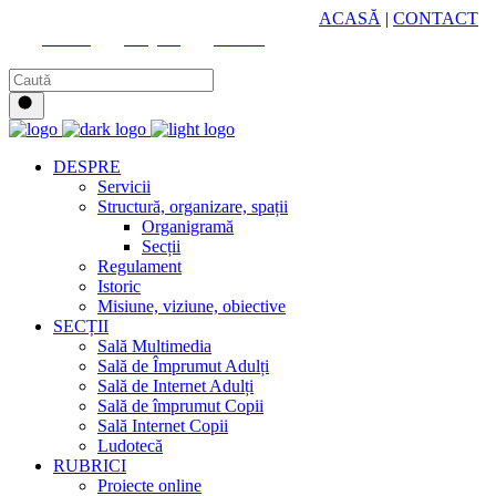
HUB CULTURAL ZONAL
ACASĂ
|
CONTACT
Youtube
Instagram
Facebook
DESPRE
Servicii
Structură, organizare, spații
Organigramă
Secții
Regulament
Istoric
Misiune, viziune, obiective
SECȚII
Sală Multimedia
Sală de Împrumut Adulți
Sală de Internet Adulți
Sală de împrumut Copii
Sală Internet Copii
Ludotecă
RUBRICI
Proiecte online