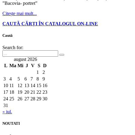
”Bacovia- portret”
Citește mai mult...
CAUTĂ CĂRȚI ÎN CATALOGUL ON-LINE
Caută
Search for:
august 2026
L
Ma
Mi
J
V
S
D
1
2
3
4
5
6
7
8
9
10
11
12
13
14
15
16
17
18
19
20
21
22
23
24
25
26
27
28
29
30
31
« iul.
NOUTATI