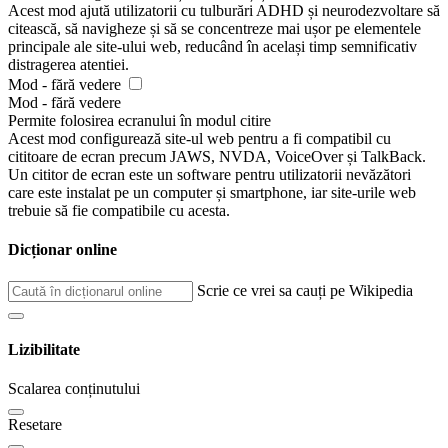
Acest mod ajută utilizatorii cu tulburări ADHD și neurodezvoltare să
citească, să navigheze și să se concentreze mai ușor pe elementele
principale ale site-ului web, reducând în același timp semnificativ
distragerea atentiei.
Mod - fără vedere
Mod - fără vedere
Permite folosirea ecranului în modul citire
Acest mod configurează site-ul web pentru a fi compatibil cu
cititoare de ecran precum JAWS, NVDA, VoiceOver și TalkBack.
Un cititor de ecran este un software pentru utilizatorii nevăzători
care este instalat pe un computer și smartphone, iar site-urile web
trebuie să fie compatibile cu acesta.
Dicționar online
Scrie ce vrei sa cauți pe Wikipedia
Lizibilitate
Scalarea conținutului
Resetare