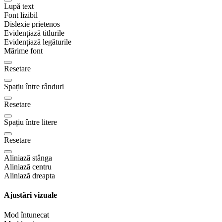
Lupă text
Font lizibil
Dislexie prietenos
Evidențiază titlurile
Evidențiază legăturile
Mărime font
Resetare
Spațiu între rânduri
Resetare
Spațiu între litere
Resetare
Aliniază stânga
Aliniază centru
Aliniază dreapta
Ajustări vizuale
Mod întunecat