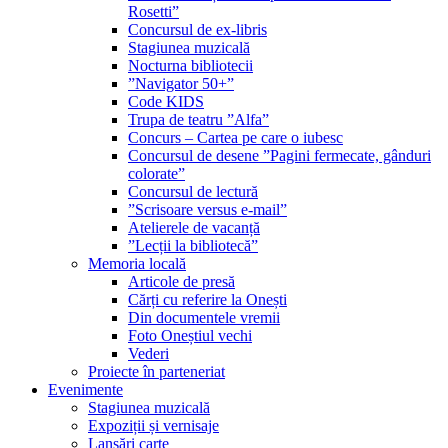
Rosetti”
Concursul de ex-libris
Stagiunea muzicală
Nocturna bibliotecii
”Navigator 50+”
Code KIDS
Trupa de teatru ”Alfa”
Concurs – Cartea pe care o iubesc
Concursul de desene ”Pagini fermecate, gânduri
colorate”
Concursul de lectură
”Scrisoare versus e-mail”
Atelierele de vacanță
”Lecții la bibliotecă”
Memoria locală
Articole de presă
Cărți cu referire la Onești
Din documentele vremii
Foto Oneștiul vechi
Vederi
Proiecte în parteneriat
Evenimente
Stagiunea muzicală
Expoziții și vernisaje
Lansări carte