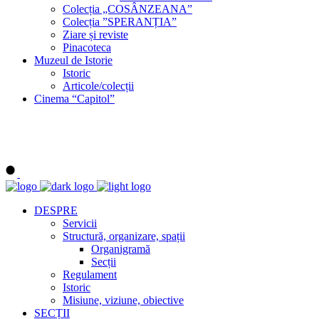
Colecția „COSÂNZEANA”
Colecția ”SPERANȚIA”
Ziare și reviste
Pinacoteca
Muzeul de Istorie
Istoric
Articole/colecții
Cinema “Capitol”
DESPRE
Servicii
Structură, organizare, spații
Organigramă
Secții
Regulament
Istoric
Misiune, viziune, obiective
SECȚII