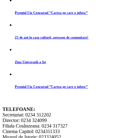
Premiul I la Concursul ”Cartea pe care o iubesc”
25 de ani în casa culturii, aproape de comunitate!
Ziua Universală a Iei
Premiul I la Concursul ”Cartea pe care o iubesc”
TELEFOANE:
Secretariat: 0234 312202
Director: 0234 324099
Filiala Cosânzeana: 0234 317327
Cinema Capitol: 0234311333
Muzeul de Istorie: 023324052