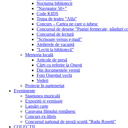
Nocturna bibliotecii
”Navigator 50+”
Code KIDS
Trupa de teatru ”Alfa”
Concurs – Cartea pe care o iubesc
Concursul de desene ”Pagini fermecate, gânduri co
Concursul de lectură
”Scrisoare versus e-mail”
Atelierele de vacanță
”Lecții la bibliotecă”
Memoria locală
Articole de presă
Cărți cu referire la Onești
Din documentele vremii
Foto Oneștiul vechi
Vederi
Proiecte în parteneriat
Evenimente
Stagiunea muzicală
Expoziții și vernisaje
Lansări carte
Caravana filmului românesc
Concurs ex-libris
Concursul național de proză scurtă ”Radu Rosetti”
COLECŢII