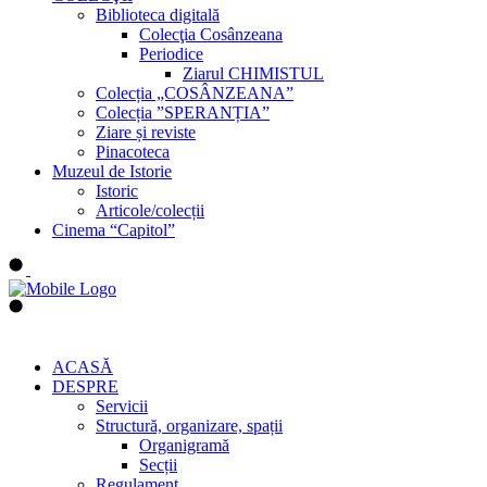
Biblioteca digitală
Colecţia Cosânzeana
Periodice
Ziarul CHIMISTUL
Colecția „COSÂNZEANA”
Colecția ”SPERANȚIA”
Ziare și reviste
Pinacoteca
Muzeul de Istorie
Istoric
Articole/colecții
Cinema “Capitol”
ACASĂ
DESPRE
Servicii
Structură, organizare, spații
Organigramă
Secții
Regulament