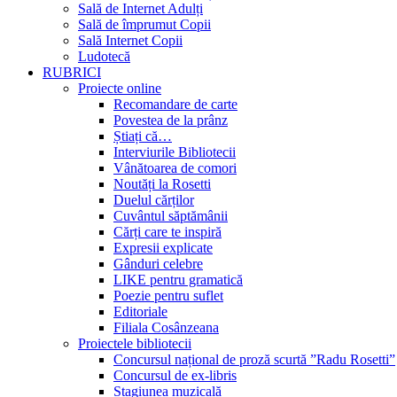
Sală de Internet Adulți
Sală de împrumut Copii
Sală Internet Copii
Ludotecă
RUBRICI
Proiecte online
Recomandare de carte
Povestea de la prânz
Știați că…
Interviurile Bibliotecii
Vânătoarea de comori
Noutăți la Rosetti
Duelul cărților
Cuvântul săptămânii
Cărți care te inspiră
Expresii explicate
Gânduri celebre
LIKE pentru gramatică
Poezie pentru suflet
Editoriale
Filiala Cosânzeana
Proiectele bibliotecii
Concursul național de proză scurtă ”Radu Rosetti”
Concursul de ex-libris
Stagiunea muzicală