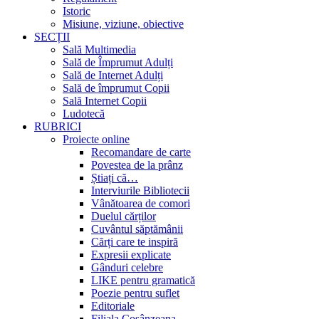
Istoric
Misiune, viziune, obiective
SECȚII
Sală Multimedia
Sală de Împrumut Adulți
Sală de Internet Adulți
Sală de împrumut Copii
Sală Internet Copii
Ludotecă
RUBRICI
Proiecte online
Recomandare de carte
Povestea de la prânz
Știați că…
Interviurile Bibliotecii
Vânătoarea de comori
Duelul cărților
Cuvântul săptămânii
Cărți care te inspiră
Expresii explicate
Gânduri celebre
LIKE pentru gramatică
Poezie pentru suflet
Editoriale
Filiala Cosânzeana