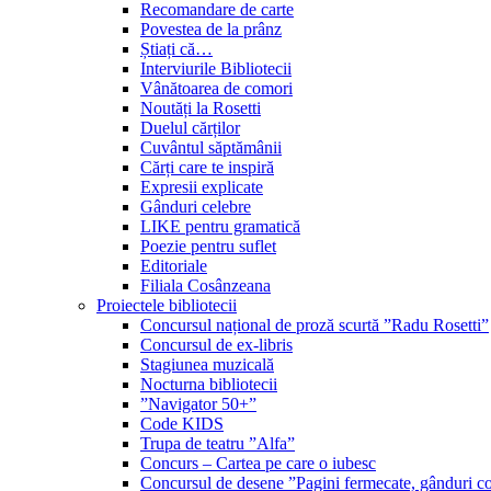
Recomandare de carte
Povestea de la prânz
Știați că…
Interviurile Bibliotecii
Vânătoarea de comori
Noutăți la Rosetti
Duelul cărților
Cuvântul săptămânii
Cărți care te inspiră
Expresii explicate
Gânduri celebre
LIKE pentru gramatică
Poezie pentru suflet
Editoriale
Filiala Cosânzeana
Proiectele bibliotecii
Concursul național de proză scurtă ”Radu Rosetti”
Concursul de ex-libris
Stagiunea muzicală
Nocturna bibliotecii
”Navigator 50+”
Code KIDS
Trupa de teatru ”Alfa”
Concurs – Cartea pe care o iubesc
Concursul de desene ”Pagini fermecate, gânduri co