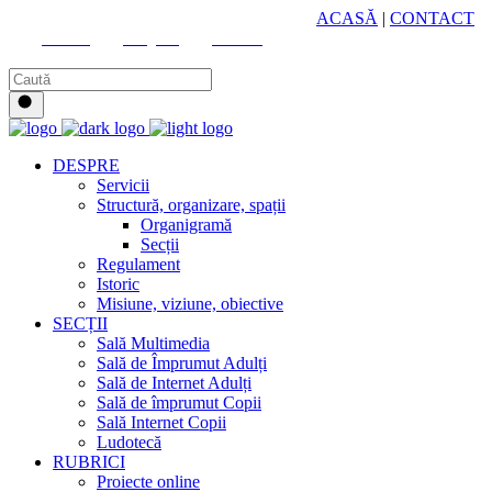
HUB CULTURAL ZONAL
ACASĂ
|
CONTACT
Youtube
Instagram
Facebook
DESPRE
Servicii
Structură, organizare, spații
Organigramă
Secții
Regulament
Istoric
Misiune, viziune, obiective
SECȚII
Sală Multimedia
Sală de Împrumut Adulți
Sală de Internet Adulți
Sală de împrumut Copii
Sală Internet Copii
Ludotecă
RUBRICI
Proiecte online