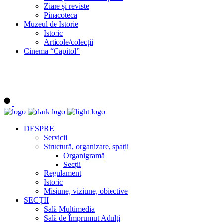
Ziare și reviste
Pinacoteca
Muzeul de Istorie
Istoric
Articole/colecții
Cinema “Capitol”
DESPRE
Servicii
Structură, organizare, spații
Organigramă
Secții
Regulament
Istoric
Misiune, viziune, obiective
SECȚII
Sală Multimedia
Sală de Împrumut Adulți