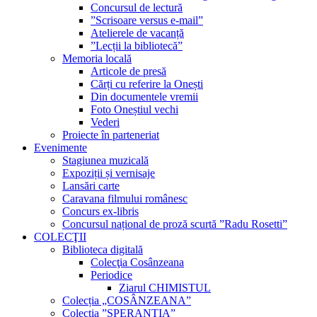
Concursul de lectură
”Scrisoare versus e-mail”
Atelierele de vacanță
”Lecții la bibliotecă”
Memoria locală
Articole de presă
Cărți cu referire la Onești
Din documentele vremii
Foto Oneștiul vechi
Vederi
Proiecte în parteneriat
Evenimente
Stagiunea muzicală
Expoziții și vernisaje
Lansări carte
Caravana filmului românesc
Concurs ex-libris
Concursul național de proză scurtă ”Radu Rosetti”
COLECŢII
Biblioteca digitală
Colecţia Cosânzeana
Periodice
Ziarul CHIMISTUL
Colecția „COSÂNZEANA”
Colecția ”SPERANȚIA”