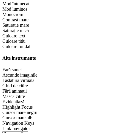
Mod întunecat
Mod luminos
Monocrom
Contrast mare
Saturație mare
Saturație mică
Culoare text
Culoare titlu
Culoare fundal
Alte instrumente
Fară sunet
Ascunde imaginile
Tastatură virtuală
Ghid de citire
Fără animații
Mască citire
Evidențiază
Highlight Focus
Cursor mare negru
Cursor mare alb
Navigation Keys
Link navigator