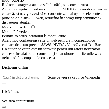
Mod - ADHD
Reduce distragerea atentie și îmbunătățește concentrarea
Acest mod ajută utilizatorii cu tulburări ADHD și neurodezvoltare să
citească, să navigheze și să se concentreze mai ușor pe elementele
principale ale site-ului web, reducând în același timp semnificativ
distragerea atentiei.
Mod - fără vedere
Mod - fără vedere
Permite folosirea ecranului în modul citire
Acest mod configurează site-ul web pentru a fi compatibil cu
cititoare de ecran precum JAWS, NVDA, VoiceOver și TalkBack.
Un cititor de ecran este un software pentru utilizatorii nevăzători
care este instalat pe un computer și smartphone, iar site-urile web
trebuie să fie compatibile cu acesta.
Dicționar online
Scrie ce vrei sa cauți pe Wikipedia
Lizibilitate
Scalarea conținutului