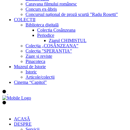
Caravana filmului românesc
Concurs ex-libris
Concursul național de proză scurtă ”Radu Rosetti”
COLECŢII
Biblioteca digitală
Colecţia Cosânzeana
Periodice
Ziarul CHIMISTUL
Colecția „COSÂNZEANA”
Colecția ”SPERANȚIA”
Ziare și reviste
Pinacoteca
Muzeul de Istorie
Istoric
Articole/colecții
Cinema “Capitol”
ACASĂ
DESPRE
Servicii