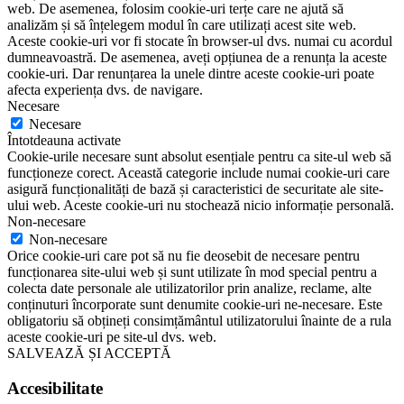
web. De asemenea, folosim cookie-uri terțe care ne ajută să
analizăm și să înțelegem modul în care utilizați acest site web.
Aceste cookie-uri vor fi stocate în browser-ul dvs. numai cu acordul
dumneavoastră. De asemenea, aveți opțiunea de a renunța la aceste
cookie-uri. Dar renunțarea la unele dintre aceste cookie-uri poate
afecta experiența dvs. de navigare.
Necesare
Necesare
Întotdeauna activate
Cookie-urile necesare sunt absolut esențiale pentru ca site-ul web să
funcționeze corect. Această categorie include numai cookie-uri care
asigură funcționalități de bază și caracteristici de securitate ale site-
ului web. Aceste cookie-uri nu stochează nicio informație personală.
Non-necesare
Non-necesare
Orice cookie-uri care pot să nu fie deosebit de necesare pentru
funcționarea site-ului web și sunt utilizate în mod special pentru a
colecta date personale ale utilizatorilor prin analize, reclame, alte
conținuturi încorporate sunt denumite cookie-uri ne-necesare. Este
obligatoriu să obțineți consimțământul utilizatorului înainte de a rula
aceste cookie-uri pe site-ul dvs. web.
SALVEAZĂ ȘI ACCEPTĂ
Accesibilitate