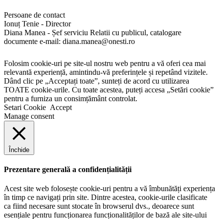
Persoane de contact
Ionuț Tenie - Director
Diana Manea - Șef serviciu Relatii cu publicul, catalogare
documente e-mail: diana.manea@onesti.ro
Folosim cookie-uri pe site-ul nostru web pentru a vă oferi cea mai
relevantă experiență, amintindu-vă preferințele și repetând vizitele.
Dând clic pe „Acceptați toate”, sunteți de acord cu utilizarea
TOATE cookie-urile. Cu toate acestea, puteți accesa „Setări cookie”
pentru a furniza un consimțământ controlat.
Setari Cookie
Accept
Manage consent
Închide
Prezentare generală a confidențialității
Acest site web folosește cookie-uri pentru a vă îmbunătăți experiența
în timp ce navigați prin site. Dintre acestea, cookie-urile clasificate
ca fiind necesare sunt stocate în browserul dvs., deoarece sunt
esențiale pentru funcționarea funcționalităților de bază ale site-ului