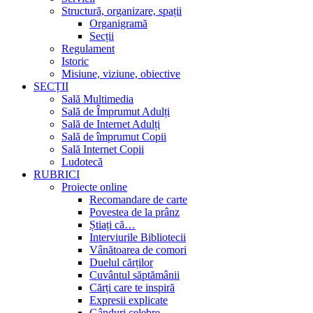
Structură, organizare, spații
Organigramă
Secții
Regulament
Istoric
Misiune, viziune, obiective
SECȚII
Sală Multimedia
Sală de Împrumut Adulți
Sală de Internet Adulți
Sală de împrumut Copii
Sală Internet Copii
Ludotecă
RUBRICI
Proiecte online
Recomandare de carte
Povestea de la prânz
Știați că…
Interviurile Bibliotecii
Vânătoarea de comori
Duelul cărților
Cuvântul săptămânii
Cărți care te inspiră
Expresii explicate
Gânduri celebre