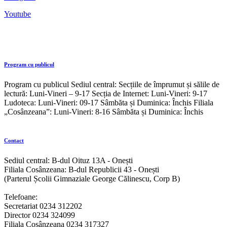
Youtube
Program cu publicul
Program cu publicul Sediul central: Secțiile de împrumut și sălile de
lectură: Luni-Vineri – 9-17 Secția de Internet: Luni-Vineri: 9-17
Ludoteca: Luni-Vineri: 09-17 Sâmbăta și Duminica: Închis Filiala
„Cosânzeana”: Luni-Vineri: 8-16 Sâmbăta și Duminica: Închis
Contact
Sediul central: B-dul Oituz 13A - Onești
Filiala Cosânzeana: B-dul Republicii 43 - Onești
(Parterul Școlii Gimnaziale George Călinescu, Corp B)
Telefoane:
Secretariat 0234 312202
Director 0234 324099
Filiala Cosânzeana 0234 317327