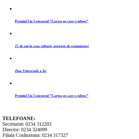
Premiul I la Concursul ”Cartea pe care o iubesc”
25 de ani în casa culturii, aproape de comunitate!
Ziua Universală a Iei
Premiul I la Concursul ”Cartea pe care o iubesc”
TELEFOANE:
Secretariat: 0234 312202
Director: 0234 324099
Filiala Cosânzeana: 0234 317327