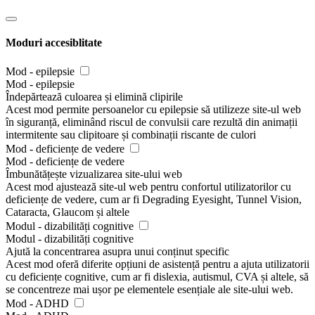
Moduri accesiblitate
Mod - epilepsie
Mod - epilepsie
Îndepărtează culoarea și elimină clipirile
Acest mod permite persoanelor cu epilepsie să utilizeze site-ul web
în siguranță, eliminând riscul de convulsii care rezultă din animații
intermitente sau clipitoare și combinații riscante de culori
Mod - deficiențe de vedere
Mod - deficiențe de vedere
Îmbunătățește vizualizarea site-ului web
Acest mod ajustează site-ul web pentru confortul utilizatorilor cu
deficiențe de vedere, cum ar fi Degrading Eyesight, Tunnel Vision,
Cataracta, Glaucom și altele
Modul - dizabilități cognitive
Modul - dizabilități cognitive
Ajută la concentrarea asupra unui conținut specific
Acest mod oferă diferite opțiuni de asistență pentru a ajuta utilizatorii
cu deficiențe cognitive, cum ar fi dislexia, autismul, CVA și altele, să
se concentreze mai ușor pe elementele esențiale ale site-ului web.
Mod - ADHD