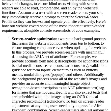
behavioral changes, to ensure blind users visiting with screen-
readers are able to read, comprehend, and enjoy the website’s
functions. As soon as a user with a screen-reader enters your site,
they immediately receive a prompt to enter the Screen-Reader
Profile so they can browse and operate your site effectively. Here’s
how our website covers some of the most important screen-reader
requirements, alongside console screenshots of code examples:
Screen-reader optimization:
we run a background process
that learns the website’s components from top to bottom, to
ensure ongoing compliance even when updating the website.
In this process, we provide screen-readers with meaningful
data using the ARIA set of attributes. For example, we
provide accurate form labels; descriptions for actionable icons
(social media icons, search icons, cart icons, etc.); validation
guidance for form inputs; element roles such as buttons,
menus, modal dialogues (popups), and others. Additionally,
the background process scans all of the website’s images and
provides an accurate and meaningful image-object-
recognition-based description as an ALT (alternate text) tag
for images that are not described. It will also extract texts that
are embedded within the image, using an OCR (optical
character recognition) technology. To turn on screen-reader
adjustments at any time, users need only to press the Alt+1
keyboard combination. Screen-reader users also get automatic