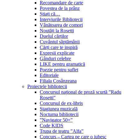
Recomandare de carte
Povestea de la prânz
Știați că…
Interviurile Bibliotecii
Vânătoarea de comori
Noutăți la Rosetti
Duelul cărților
Cuvântul săptămânii
Cărți care te inspiră
Expresii explicate
Gânduri celebre
LIKE pentru gramatică
Poezie pentru suflet
Editoriale
Filiala Cosânzeana
Proiectele bibliotecii
Concursul național de proză scurtă ”Radu
Rosetti”
Concursul de ex-libris
Stagiunea muzicală
Nocturna bibliotecii
”Navigator 50+”
Code KIDS
Trupa de teatru ”Alfa”
Concurs – Cartea pe care o iubesc