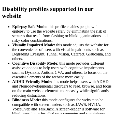
Disability profiles supported in our
website
Epilepsy Safe Mode:
this profile enables people with
epilepsy to use the website safely by eliminating the risk of
seizures that result from flashing or blinking animations and
risky color combinations.
Visually Impaired Mode:
this mode adjusts the website for
the convenience of users with visual impairments such as
Degrading Eyesight, Tunnel Vision, Cataract, Glaucoma, and
others.
Cognitive Disability Mode:
this mode provides different
assistive options to help users with cognitive impairments
such as Dyslexia, Autism, CVA, and others, to focus on the
essential elements of the website more easily.
ADHD Friendly Mode:
this mode helps users with ADHD
and Neurodevelopmental disorders to read, browse, and focus
on the main website elements more easily while significantly
reducing distractions.
Blindness Mode:
this mode configures the website to be
compatible with screen-readers such as JAWS, NVDA,
VoiceOver, and TalkBack. A screen-reader is software for
blind users that is installed on a computer and smartphone,