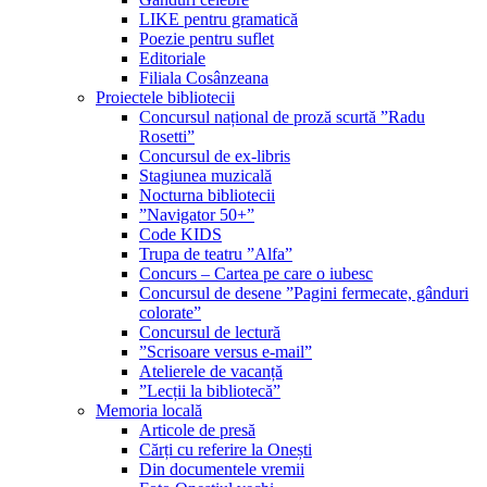
LIKE pentru gramatică
Poezie pentru suflet
Editoriale
Filiala Cosânzeana
Proiectele bibliotecii
Concursul național de proză scurtă ”Radu
Rosetti”
Concursul de ex-libris
Stagiunea muzicală
Nocturna bibliotecii
”Navigator 50+”
Code KIDS
Trupa de teatru ”Alfa”
Concurs – Cartea pe care o iubesc
Concursul de desene ”Pagini fermecate, gânduri
colorate”
Concursul de lectură
”Scrisoare versus e-mail”
Atelierele de vacanță
”Lecții la bibliotecă”
Memoria locală
Articole de presă
Cărți cu referire la Onești
Din documentele vremii