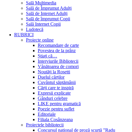
Sală Multimedia
Sală de Împrumut Adulți
Sală de Internet Adulți
Sală de împrumut Copii
Sală Internet Copii
Ludotecă
RUBRICI
Proiecte online
Recomandare de carte
Povestea de la prânz
Știați că…
Interviurile Bibliotecii
Vânătoarea de comori
Noutăți la Rosetti
Duelul cărților
Cuvântul săptămânii
Cărți care te inspiră
Expresii explicate
Gânduri celebre
LIKE pentru gramatică
Poezie pentru suflet
Editoriale
Filiala Cosânzeana
Proiectele bibliotecii
Concursul național de proză scurtă ”Radu