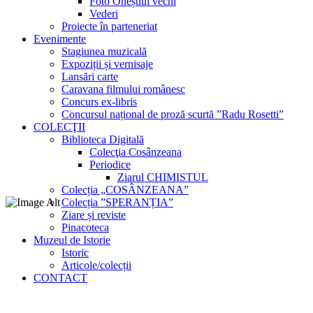
Foto Oneștiul vechi
Vederi
Proiecte în parteneriat
Evenimente
Stagiunea muzicală
Expoziții și vernisaje
Lansări carte
Caravana filmului românesc
Concurs ex-libris
Concursul național de proză scurtă ”Radu Rosetti”
COLECŢII
Biblioteca Digitală
Colecţia Cosânzeana
Periodice
Ziarul CHIMISTUL
Colecția „COSÂNZEANA”
Colecția ”SPERANȚIA”
Ziare și reviste
Pinacoteca
Muzeul de Istorie
Istoric
Articole/colecții
CONTACT