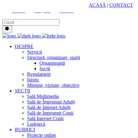
HUB CULTURAL ZONAL
ACASĂ
|
CONTACT
Youtube
Instagram
Facebook
DESPRE
Servicii
Structură, organizare, spații
Organigramă
Secții
Regulament
Istoric
Misiune, viziune, obiective
SECȚII
Sală Multimedia
Sală de Împrumut Adulți
Sală de Internet Adulți
Sală de împrumut Copii
Sală Internet Copii
Ludotecă
RUBRICI
Proiecte online