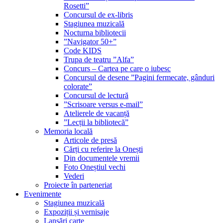
Rosetti”
Concursul de ex-libris
Stagiunea muzicală
Nocturna bibliotecii
”Navigator 50+”
Code KIDS
Trupa de teatru ”Alfa”
Concurs – Cartea pe care o iubesc
Concursul de desene ”Pagini fermecate, gânduri
colorate”
Concursul de lectură
”Scrisoare versus e-mail”
Atelierele de vacanță
”Lecții la bibliotecă”
Memoria locală
Articole de presă
Cărți cu referire la Onești
Din documentele vremii
Foto Oneștiul vechi
Vederi
Proiecte în parteneriat
Evenimente
Stagiunea muzicală
Expoziții și vernisaje
Lansări carte