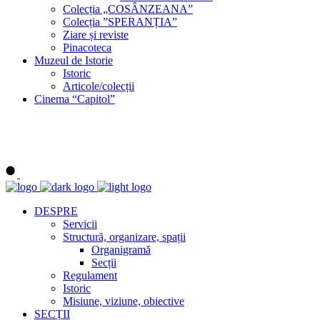
Colecția „COSÂNZEANA”
Colecția ”SPERANȚIA”
Ziare și reviste
Pinacoteca
Muzeul de Istorie
Istoric
Articole/colecții
Cinema “Capitol”
DESPRE
Servicii
Structură, organizare, spații
Organigramă
Secții
Regulament
Istoric
Misiune, viziune, obiective
SECȚII