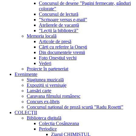
Concursul de desene ”Pagini fermecate, gânduri
colorate”
Concursul de lectură
”Scrisoare versus e-mail”
Atelierele de vacanță
”Lecții la bibliotecă”
Memoria locală
Articole de presă
Cărți cu referire la Onești
Din documentele vremii
Foto Oneștiul vechi
Vederi
Proiecte în parteneriat
Evenimente
Stagiunea muzicală
Expoziții și vernisaje
Lansări carte
Caravana filmului românesc
Concurs ex-libris
Concursul național de proză scurtă ”Radu Rosetti”
COLECŢII
Biblioteca digitală
Colecţia Cosânzeana
Periodice
Ziarul CHIMISTUL