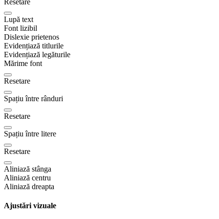
Resetare
Lupă text
Font lizibil
Dislexie prietenos
Evidențiază titlurile
Evidențiază legăturile
Mărime font
Resetare
Spațiu între rânduri
Resetare
Spațiu între litere
Resetare
Aliniază stânga
Aliniază centru
Aliniază dreapta
Ajustări vizuale