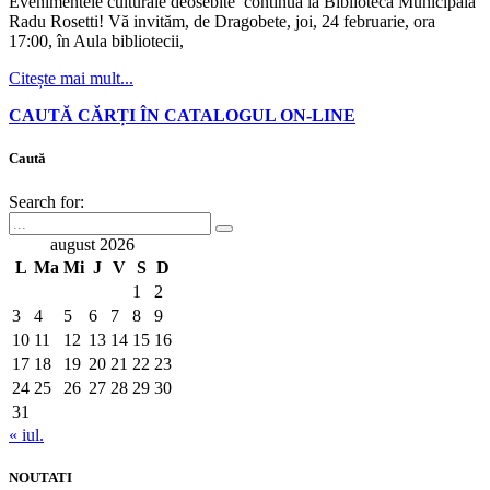
Evenimentele culturale deosebite continuă la Biblioteca Municipală
Radu Rosetti! Vă invităm, de Dragobete, joi, 24 februarie, ora
17:00, în Aula bibliotecii,
Citește mai mult...
CAUTĂ CĂRȚI ÎN CATALOGUL ON-LINE
Caută
Search for:
august 2026
L
Ma
Mi
J
V
S
D
1
2
3
4
5
6
7
8
9
10
11
12
13
14
15
16
17
18
19
20
21
22
23
24
25
26
27
28
29
30
31
« iul.
NOUTATI