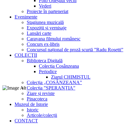
Foto Oneștiul vechi
Vederi
Proiecte în parteneriat
Evenimente
Stagiunea muzicală
Expoziții și vernisaje
Lansări carte
Caravana filmului românesc
Concurs ex-libris
Concursul național de proză scurtă ”Radu Rosetti”
COLECŢII
Biblioteca Digitală
Colecţia Cosânzeana
Periodice
Ziarul CHIMISTUL
Colecția „COSÂNZEANA”
Colecția ”SPERANȚIA”
Ziare și reviste
Pinacoteca
Muzeul de Istorie
Istoric
Articole/colecții
CONTACT