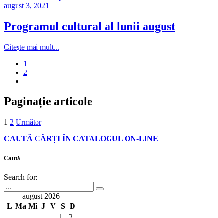
august 3, 2021
Programul cultural al lunii august
Citește mai mult...
1
2
Paginație articole
1
2
Următor
CAUTĂ CĂRȚI ÎN CATALOGUL ON-LINE
Caută
Search for:
august 2026
L
Ma
Mi
J
V
S
D
1
2