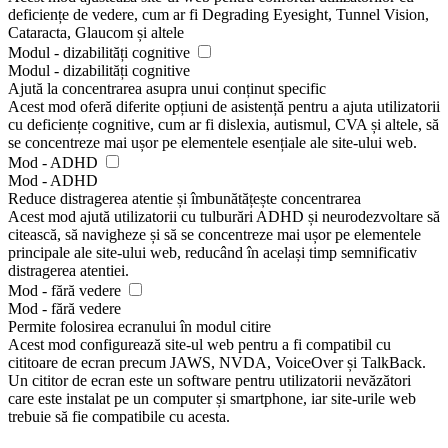
deficiențe de vedere, cum ar fi Degrading Eyesight, Tunnel Vision,
Cataracta, Glaucom și altele
Modul - dizabilități cognitive
Modul - dizabilități cognitive
Ajută la concentrarea asupra unui conținut specific
Acest mod oferă diferite opțiuni de asistență pentru a ajuta utilizatorii
cu deficiențe cognitive, cum ar fi dislexia, autismul, CVA și altele, să
se concentreze mai ușor pe elementele esențiale ale site-ului web.
Mod - ADHD
Mod - ADHD
Reduce distragerea atentie și îmbunătățește concentrarea
Acest mod ajută utilizatorii cu tulburări ADHD și neurodezvoltare să
citească, să navigheze și să se concentreze mai ușor pe elementele
principale ale site-ului web, reducând în același timp semnificativ
distragerea atentiei.
Mod - fără vedere
Mod - fără vedere
Permite folosirea ecranului în modul citire
Acest mod configurează site-ul web pentru a fi compatibil cu
cititoare de ecran precum JAWS, NVDA, VoiceOver și TalkBack.
Un cititor de ecran este un software pentru utilizatorii nevăzători
care este instalat pe un computer și smartphone, iar site-urile web
trebuie să fie compatibile cu acesta.