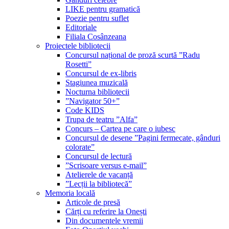
LIKE pentru gramatică
Poezie pentru suflet
Editoriale
Filiala Cosânzeana
Proiectele bibliotecii
Concursul național de proză scurtă ”Radu
Rosetti”
Concursul de ex-libris
Stagiunea muzicală
Nocturna bibliotecii
”Navigator 50+”
Code KIDS
Trupa de teatru ”Alfa”
Concurs – Cartea pe care o iubesc
Concursul de desene ”Pagini fermecate, gânduri
colorate”
Concursul de lectură
”Scrisoare versus e-mail”
Atelierele de vacanță
”Lecții la bibliotecă”
Memoria locală
Articole de presă
Cărți cu referire la Onești
Din documentele vremii