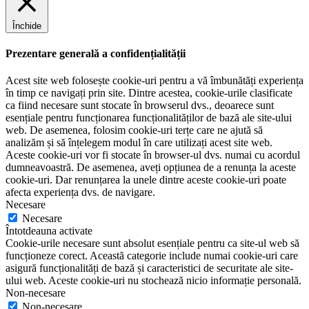
Închide
Prezentare generală a confidențialității
Acest site web folosește cookie-uri pentru a vă îmbunătăți experiența
în timp ce navigați prin site. Dintre acestea, cookie-urile clasificate
ca fiind necesare sunt stocate în browserul dvs., deoarece sunt
esențiale pentru funcționarea funcționalităților de bază ale site-ului
web. De asemenea, folosim cookie-uri terțe care ne ajută să
analizăm și să înțelegem modul în care utilizați acest site web.
Aceste cookie-uri vor fi stocate în browser-ul dvs. numai cu acordul
dumneavoastră. De asemenea, aveți opțiunea de a renunța la aceste
cookie-uri. Dar renunțarea la unele dintre aceste cookie-uri poate
afecta experiența dvs. de navigare.
Necesare
Necesare
Întotdeauna activate
Cookie-urile necesare sunt absolut esențiale pentru ca site-ul web să
funcționeze corect. Această categorie include numai cookie-uri care
asigură funcționalități de bază și caracteristici de securitate ale site-
ului web. Aceste cookie-uri nu stochează nicio informație personală.
Non-necesare
Non-necesare