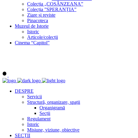
Colecția „COSÂNZEANA”
Colecția ”SPERANȚIA”
Ziare și reviste
Pinacoteca
Muzeul de Istorie
Istoric
Articole/colecții
Cinema “Capitol”
DESPRE
Servicii
Structură, organizare, spații
Organigramă
Secții
Regulament
Istoric
Misiune, viziune, obiective
SECȚII