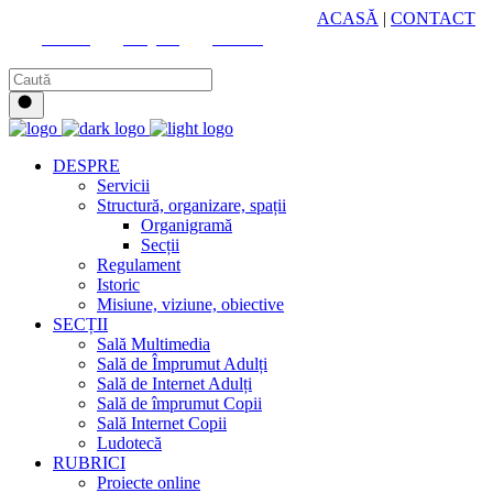
HUB CULTURAL ZONAL
ACASĂ
|
CONTACT
Youtube
Instagram
Facebook
DESPRE
Servicii
Structură, organizare, spații
Organigramă
Secții
Regulament
Istoric
Misiune, viziune, obiective
SECȚII
Sală Multimedia
Sală de Împrumut Adulți
Sală de Internet Adulți
Sală de împrumut Copii
Sală Internet Copii
Ludotecă
RUBRICI
Proiecte online