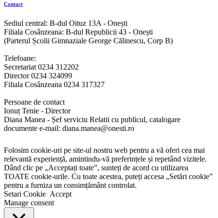
Contact
Sediul central: B-dul Oituz 13A - Onești
Filiala Cosânzeana: B-dul Republicii 43 - Onești
(Parterul Școlii Gimnaziale George Călinescu, Corp B)
Telefoane:
Secretariat 0234 312202
Director 0234 324099
Filiala Cosânzeana 0234 317327
Persoane de contact
Ionuț Tenie - Director
Diana Manea - Șef serviciu Relatii cu publicul, catalogare
documente e-mail: diana.manea@onesti.ro
Folosim cookie-uri pe site-ul nostru web pentru a vă oferi cea mai
relevantă experiență, amintindu-vă preferințele și repetând vizitele.
Dând clic pe „Acceptați toate”, sunteți de acord cu utilizarea
TOATE cookie-urile. Cu toate acestea, puteți accesa „Setări cookie”
pentru a furniza un consimțământ controlat.
Setari Cookie
Accept
Manage consent