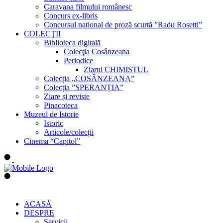
Caravana filmului românesc
Concurs ex-libris
Concursul național de proză scurtă ”Radu Rosetti”
COLECŢII
Biblioteca digitală
Colecţia Cosânzeana
Periodice
Ziarul CHIMISTUL
Colecția „COSÂNZEANA”
Colecția ”SPERANȚIA”
Ziare și reviste
Pinacoteca
Muzeul de Istorie
Istoric
Articole/colecții
Cinema “Capitol”
ACASĂ
DESPRE
Servicii