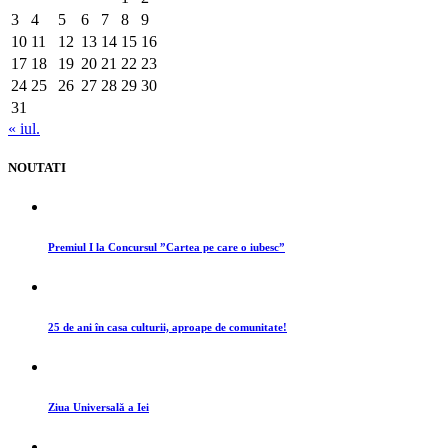
3
4
5
6
7
8
9
10
11
12
13
14
15
16
17
18
19
20
21
22
23
24
25
26
27
28
29
30
31
« iul.
NOUTATI
Premiul I la Concursul ”Cartea pe care o iubesc”
25 de ani în casa culturii, aproape de comunitate!
Ziua Universală a Iei