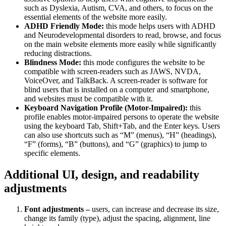
such as Dyslexia, Autism, CVA, and others, to focus on the
essential elements of the website more easily.
ADHD Friendly Mode:
this mode helps users with ADHD
and Neurodevelopmental disorders to read, browse, and focus
on the main website elements more easily while significantly
reducing distractions.
Blindness Mode:
this mode configures the website to be
compatible with screen-readers such as JAWS, NVDA,
VoiceOver, and TalkBack. A screen-reader is software for
blind users that is installed on a computer and smartphone,
and websites must be compatible with it.
Keyboard Navigation Profile (Motor-Impaired):
this
profile enables motor-impaired persons to operate the website
using the keyboard Tab, Shift+Tab, and the Enter keys. Users
can also use shortcuts such as “M” (menus), “H” (headings),
“F” (forms), “B” (buttons), and “G” (graphics) to jump to
specific elements.
Additional UI, design, and readability
adjustments
Font adjustments –
users, can increase and decrease its size,
change its family (type), adjust the spacing, alignment, line