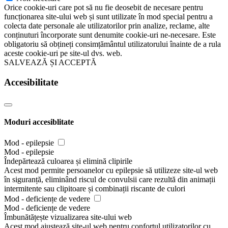
Orice cookie-uri care pot să nu fie deosebit de necesare pentru
funcționarea site-ului web și sunt utilizate în mod special pentru a
colecta date personale ale utilizatorilor prin analize, reclame, alte
conținuturi încorporate sunt denumite cookie-uri ne-necesare. Este
obligatoriu să obțineți consimțământul utilizatorului înainte de a rula
aceste cookie-uri pe site-ul dvs. web.
SALVEAZĂ ȘI ACCEPTĂ
Accesibilitate
Moduri accesiblitate
Mod - epilepsie
Mod - epilepsie
Îndepărtează culoarea și elimină clipirile
Acest mod permite persoanelor cu epilepsie să utilizeze site-ul web
în siguranță, eliminând riscul de convulsii care rezultă din animații
intermitente sau clipitoare și combinații riscante de culori
Mod - deficiențe de vedere
Mod - deficiențe de vedere
Îmbunătățește vizualizarea site-ului web
Acest mod ajustează site-ul web pentru confortul utilizatorilor cu