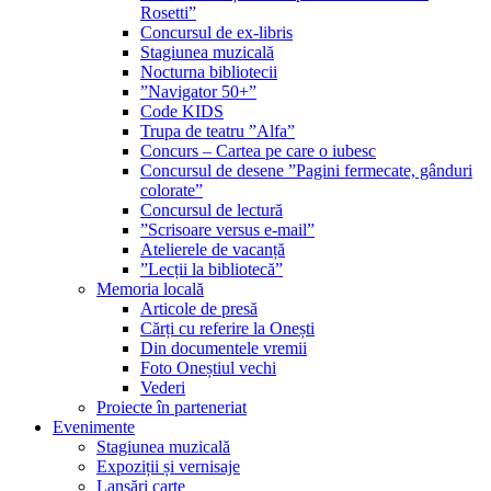
Rosetti”
Concursul de ex-libris
Stagiunea muzicală
Nocturna bibliotecii
”Navigator 50+”
Code KIDS
Trupa de teatru ”Alfa”
Concurs – Cartea pe care o iubesc
Concursul de desene ”Pagini fermecate, gânduri
colorate”
Concursul de lectură
”Scrisoare versus e-mail”
Atelierele de vacanță
”Lecții la bibliotecă”
Memoria locală
Articole de presă
Cărți cu referire la Onești
Din documentele vremii
Foto Oneștiul vechi
Vederi
Proiecte în parteneriat
Evenimente
Stagiunea muzicală
Expoziții și vernisaje
Lansări carte