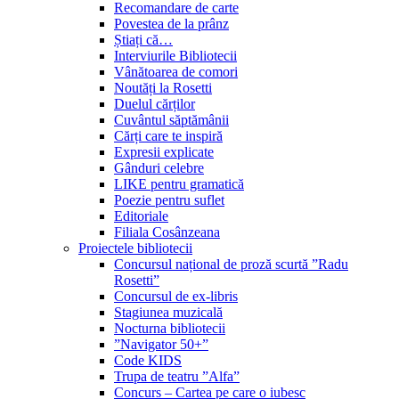
Recomandare de carte
Povestea de la prânz
Știați că…
Interviurile Bibliotecii
Vânătoarea de comori
Noutăți la Rosetti
Duelul cărților
Cuvântul săptămânii
Cărți care te inspiră
Expresii explicate
Gânduri celebre
LIKE pentru gramatică
Poezie pentru suflet
Editoriale
Filiala Cosânzeana
Proiectele bibliotecii
Concursul național de proză scurtă ”Radu
Rosetti”
Concursul de ex-libris
Stagiunea muzicală
Nocturna bibliotecii
”Navigator 50+”
Code KIDS
Trupa de teatru ”Alfa”
Concurs – Cartea pe care o iubesc