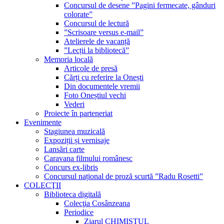
Concursul de desene ”Pagini fermecate, gânduri
colorate”
Concursul de lectură
”Scrisoare versus e-mail”
Atelierele de vacanță
”Lecții la bibliotecă”
Memoria locală
Articole de presă
Cărți cu referire la Onești
Din documentele vremii
Foto Oneștiul vechi
Vederi
Proiecte în parteneriat
Evenimente
Stagiunea muzicală
Expoziții și vernisaje
Lansări carte
Caravana filmului românesc
Concurs ex-libris
Concursul național de proză scurtă ”Radu Rosetti”
COLECŢII
Biblioteca digitală
Colecţia Cosânzeana
Periodice
Ziarul CHIMISTUL