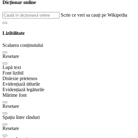
Dicționar online
Scrie ce vrei sa cauți pe Wikipedia
Lizibilitate
Scalarea conținutului
Resetare
Lupă text
Font lizibil
Dislexie prietenos
Evidențiază titlurile
Evidențiază legăturile
Mărime font
Resetare
Spațiu între rânduri
Resetare