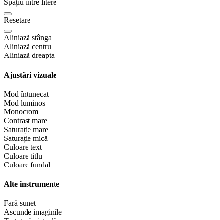
Spațiu între litere
Resetare
Aliniază stânga
Aliniază centru
Aliniază dreapta
Ajustări vizuale
Mod întunecat
Mod luminos
Monocrom
Contrast mare
Saturație mare
Saturație mică
Culoare text
Culoare titlu
Culoare fundal
Alte instrumente
Fară sunet
Ascunde imaginile