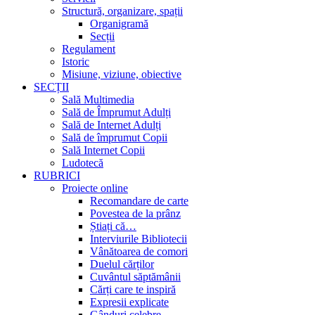
Structură, organizare, spații
Organigramă
Secții
Regulament
Istoric
Misiune, viziune, obiective
SECȚII
Sală Multimedia
Sală de Împrumut Adulți
Sală de Internet Adulți
Sală de împrumut Copii
Sală Internet Copii
Ludotecă
RUBRICI
Proiecte online
Recomandare de carte
Povestea de la prânz
Știați că…
Interviurile Bibliotecii
Vânătoarea de comori
Duelul cărților
Cuvântul săptămânii
Cărți care te inspiră
Expresii explicate
Gânduri celebre