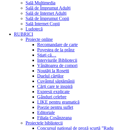
Sală Multimedia
Sală de Împrumut Adulți
Sală de Internet Adulți
Sală de împrumut Copii
Sală Internet Copii
Ludotecă
RUBRICI
Proiecte online
Recomandare de carte
Povestea de la prânz
Știați că…
Interviurile Bibliotecii
Vânătoarea de comori
Noutăți la Rosetti
Duelul cărților
Cuvântul săptămânii
Cărți care te inspiră
Expresii explicate
Gânduri celebre
LIKE pentru gramatică
Poezie pentru suflet
Editoriale
Filiala Cosânzeana
Proiectele bibliotecii
Concursul național de proză scurtă ”Radu