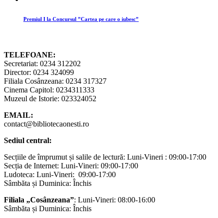
Premiul I la Concursul ”Cartea pe care o iubesc”
TELEFOANE:
Secretariat: 0234 312202
Director: 0234 324099
Filiala Cosânzeana: 0234 317327
Cinema Capitol: 0234311333
Muzeul de Istorie: 023324052
EMAIL:
contact@bibliotecaonesti.ro
Sediul central:
Secțiile de împrumut și salile de lectură: Luni-Vineri : 09:00-17:00
Secția de Internet: Luni-Vineri: 09:00-17:00
Ludoteca: Luni-Vineri: 09:00-17:00
Sâmbăta și Duminica: Închis
Filiala „Cosânzeana”
: Luni-Vineri: 08:00-16:00
Sâmbăta și Duminica: Închis