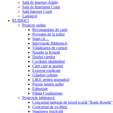
Sală de Internet Adulți
Sală de împrumut Copii
Sală Internet Copii
Ludotecă
RUBRICI
Proiecte online
Recomandare de carte
Povestea de la prânz
Știați că…
Interviurile Bibliotecii
Vânătoarea de comori
Noutăți la Rosetti
Duelul cărților
Cuvântul săptămânii
Cărți care te inspiră
Expresii explicate
Gânduri celebre
LIKE pentru gramatică
Poezie pentru suflet
Editoriale
Filiala Cosânzeana
Proiectele bibliotecii
Concursul național de proză scurtă ”Radu Rosetti”
Concursul de ex-libris
Stagiunea muzicală