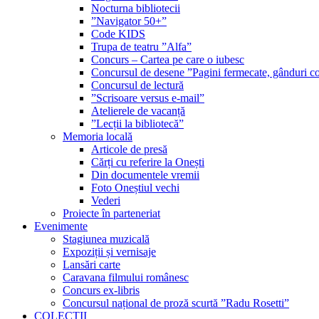
Nocturna bibliotecii
”Navigator 50+”
Code KIDS
Trupa de teatru ”Alfa”
Concurs – Cartea pe care o iubesc
Concursul de desene ”Pagini fermecate, gânduri co
Concursul de lectură
”Scrisoare versus e-mail”
Atelierele de vacanță
”Lecții la bibliotecă”
Memoria locală
Articole de presă
Cărți cu referire la Onești
Din documentele vremii
Foto Oneștiul vechi
Vederi
Proiecte în parteneriat
Evenimente
Stagiunea muzicală
Expoziții și vernisaje
Lansări carte
Caravana filmului românesc
Concurs ex-libris
Concursul național de proză scurtă ”Radu Rosetti”
COLECŢII