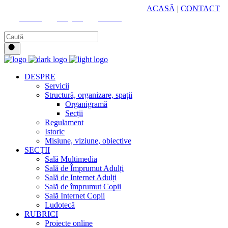
HUB CULTURAL ZONAL
ACASĂ
|
CONTACT
Youtube
Instagram
Facebook
DESPRE
Servicii
Structură, organizare, spații
Organigramă
Secții
Regulament
Istoric
Misiune, viziune, obiective
SECȚII
Sală Multimedia
Sală de Împrumut Adulți
Sală de Internet Adulți
Sală de împrumut Copii
Sală Internet Copii
Ludotecă
RUBRICI
Proiecte online