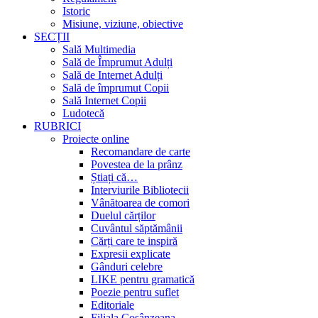
Istoric
Misiune, viziune, obiective
SECȚII
Sală Multimedia
Sală de Împrumut Adulți
Sală de Internet Adulți
Sală de împrumut Copii
Sală Internet Copii
Ludotecă
RUBRICI
Proiecte online
Recomandare de carte
Povestea de la prânz
Știați că…
Interviurile Bibliotecii
Vânătoarea de comori
Duelul cărților
Cuvântul săptămânii
Cărți care te inspiră
Expresii explicate
Gânduri celebre
LIKE pentru gramatică
Poezie pentru suflet
Editoriale
Filiala Cosânzeana