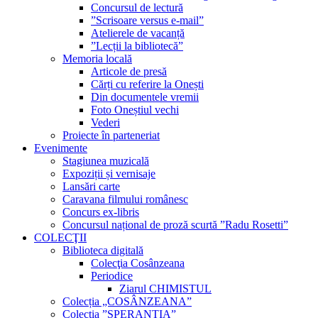
Concursul de lectură
”Scrisoare versus e-mail”
Atelierele de vacanță
”Lecții la bibliotecă”
Memoria locală
Articole de presă
Cărți cu referire la Onești
Din documentele vremii
Foto Oneștiul vechi
Vederi
Proiecte în parteneriat
Evenimente
Stagiunea muzicală
Expoziții și vernisaje
Lansări carte
Caravana filmului românesc
Concurs ex-libris
Concursul național de proză scurtă ”Radu Rosetti”
COLECŢII
Biblioteca digitală
Colecţia Cosânzeana
Periodice
Ziarul CHIMISTUL
Colecția „COSÂNZEANA”
Colecția ”SPERANȚIA”