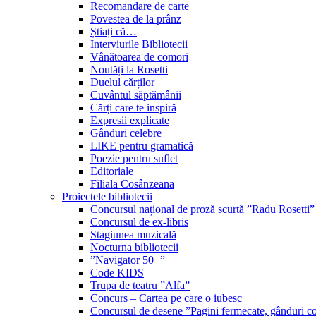
Recomandare de carte
Povestea de la prânz
Știați că…
Interviurile Bibliotecii
Vânătoarea de comori
Noutăți la Rosetti
Duelul cărților
Cuvântul săptămânii
Cărți care te inspiră
Expresii explicate
Gânduri celebre
LIKE pentru gramatică
Poezie pentru suflet
Editoriale
Filiala Cosânzeana
Proiectele bibliotecii
Concursul național de proză scurtă ”Radu Rosetti”
Concursul de ex-libris
Stagiunea muzicală
Nocturna bibliotecii
”Navigator 50+”
Code KIDS
Trupa de teatru ”Alfa”
Concurs – Cartea pe care o iubesc
Concursul de desene ”Pagini fermecate, gânduri co