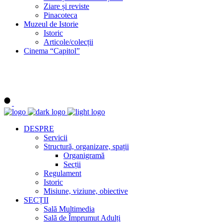
Ziare și reviste
Pinacoteca
Muzeul de Istorie
Istoric
Articole/colecții
Cinema “Capitol”
DESPRE
Servicii
Structură, organizare, spații
Organigramă
Secții
Regulament
Istoric
Misiune, viziune, obiective
SECȚII
Sală Multimedia
Sală de Împrumut Adulți