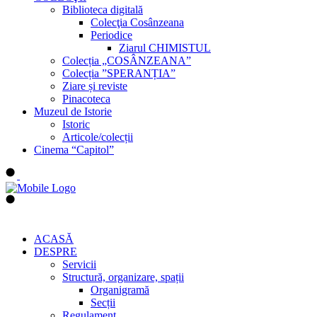
Biblioteca digitală
Colecţia Cosânzeana
Periodice
Ziarul CHIMISTUL
Colecția „COSÂNZEANA”
Colecția ”SPERANȚIA”
Ziare și reviste
Pinacoteca
Muzeul de Istorie
Istoric
Articole/colecții
Cinema “Capitol”
ACASĂ
DESPRE
Servicii
Structură, organizare, spații
Organigramă
Secții
Regulament