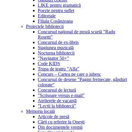
LIKE pentru gramatică
Poezie pentru suflet
Editoriale
Filiala Cosânzeana
Proiectele bibliotecii
Concursul național de proză scurtă ”Radu
Rosetti”
Concursul de ex-libris
Stagiunea muzicală
Nocturna bibliotecii
”Navigator 50+”
Code KIDS
Trupa de teatru ”Alfa”
Concurs – Cartea pe care o iubesc
Concursul de desene ”Pagini fermecate, gânduri
colorate”
Concursul de lectură
”Scrisoare versus e-mail”
Atelierele de vacanță
”Lecții la bibliotecă”
Memoria locală
Articole de presă
Cărți cu referire la Onești
Din documentele vremii