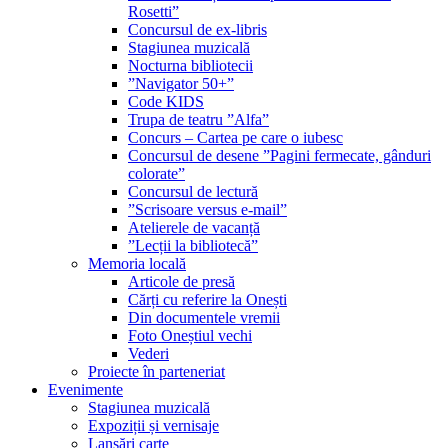
Rosetti”
Concursul de ex-libris
Stagiunea muzicală
Nocturna bibliotecii
”Navigator 50+”
Code KIDS
Trupa de teatru ”Alfa”
Concurs – Cartea pe care o iubesc
Concursul de desene ”Pagini fermecate, gânduri
colorate”
Concursul de lectură
”Scrisoare versus e-mail”
Atelierele de vacanță
”Lecții la bibliotecă”
Memoria locală
Articole de presă
Cărți cu referire la Onești
Din documentele vremii
Foto Oneștiul vechi
Vederi
Proiecte în parteneriat
Evenimente
Stagiunea muzicală
Expoziții și vernisaje
Lansări carte