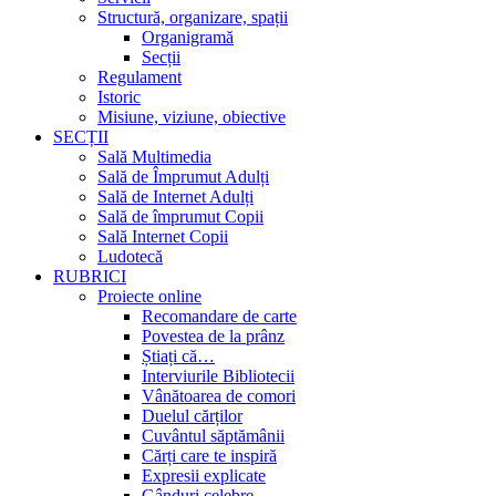
Structură, organizare, spații
Organigramă
Secții
Regulament
Istoric
Misiune, viziune, obiective
SECȚII
Sală Multimedia
Sală de Împrumut Adulți
Sală de Internet Adulți
Sală de împrumut Copii
Sală Internet Copii
Ludotecă
RUBRICI
Proiecte online
Recomandare de carte
Povestea de la prânz
Știați că…
Interviurile Bibliotecii
Vânătoarea de comori
Duelul cărților
Cuvântul săptămânii
Cărți care te inspiră
Expresii explicate
Gânduri celebre