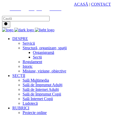
HUB CULTURAL ZONAL
ACASĂ
|
CONTACT
Youtube
Instagram
Facebook
DESPRE
Servicii
Structură, organizare, spații
Organigramă
Secții
Regulament
Istoric
Misiune, viziune, obiective
SECȚII
Sală Multimedia
Sală de Împrumut Adulți
Sală de Internet Adulți
Sală de împrumut Copii
Sală Internet Copii
Ludotecă
RUBRICI
Proiecte online