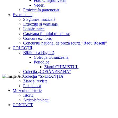
Foto Oneștiul vechi
Vederi
Proiecte în parteneriat
Evenimente
Stagiunea muzicală
Expoziții și vernisaje
Lansări carte
Caravana filmului românesc
Concurs ex-libris
Concursul național de proză scurtă ”Radu Rosetti”
COLECŢII
Biblioteca Digitală
Colecţia Cosânzeana
Periodice
Ziarul CHIMISTUL
Colecția „COSÂNZEANA”
Colecția ”SPERANȚIA”
Ziare și reviste
Pinacoteca
Muzeul de Istorie
Istoric
Articole/colecții
CONTACT