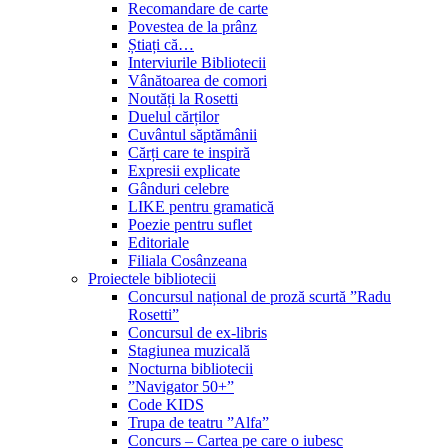
Recomandare de carte
Povestea de la prânz
Știați că…
Interviurile Bibliotecii
Vânătoarea de comori
Noutăți la Rosetti
Duelul cărților
Cuvântul săptămânii
Cărți care te inspiră
Expresii explicate
Gânduri celebre
LIKE pentru gramatică
Poezie pentru suflet
Editoriale
Filiala Cosânzeana
Proiectele bibliotecii
Concursul național de proză scurtă ”Radu
Rosetti”
Concursul de ex-libris
Stagiunea muzicală
Nocturna bibliotecii
”Navigator 50+”
Code KIDS
Trupa de teatru ”Alfa”
Concurs – Cartea pe care o iubesc