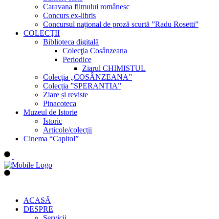
Caravana filmului românesc
Concurs ex-libris
Concursul național de proză scurtă ”Radu Rosetti”
COLECŢII
Biblioteca digitală
Colecţia Cosânzeana
Periodice
Ziarul CHIMISTUL
Colecția „COSÂNZEANA”
Colecția ”SPERANȚIA”
Ziare și reviste
Pinacoteca
Muzeul de Istorie
Istoric
Articole/colecții
Cinema “Capitol”
ACASĂ
DESPRE
Servicii