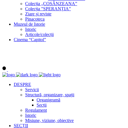
Colecția „COSÂNZEANA”
Colecția ”SPERANȚIA”
Ziare și reviste
Pinacoteca
Muzeul de Istorie
Istoric
Articole/colecții
Cinema “Capitol”
DESPRE
Servicii
Structură, organizare, spații
Organigramă
Secții
Regulament
Istoric
Misiune, viziune, obiective
SECȚII