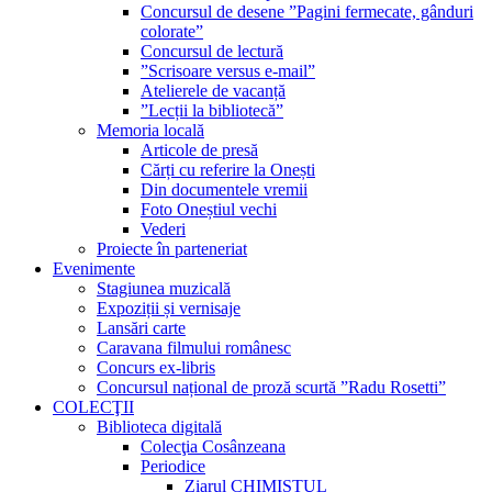
Concursul de desene ”Pagini fermecate, gânduri
colorate”
Concursul de lectură
”Scrisoare versus e-mail”
Atelierele de vacanță
”Lecții la bibliotecă”
Memoria locală
Articole de presă
Cărți cu referire la Onești
Din documentele vremii
Foto Oneștiul vechi
Vederi
Proiecte în parteneriat
Evenimente
Stagiunea muzicală
Expoziții și vernisaje
Lansări carte
Caravana filmului românesc
Concurs ex-libris
Concursul național de proză scurtă ”Radu Rosetti”
COLECŢII
Biblioteca digitală
Colecţia Cosânzeana
Periodice
Ziarul CHIMISTUL