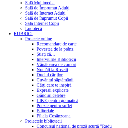
Sală Multimedia
Sală de Împrumut Adulți
Sală de Internet Adulți
Sală de împrumut Copii
Sală Internet Copii
Ludotecă
RUBRICI
Proiecte online
Recomandare de carte
Povestea de la prânz
Știați că…
Interviurile Bibliotecii
Vânătoarea de comori
Noutăți la Rosetti
Duelul cărților
Cuvântul săptămânii
Cărți care te inspiră
Expresii explicate
Gânduri celebre
LIKE pentru gramatică
Poezie pentru suflet
Editoriale
Filiala Cosânzeana
Proiectele bibliotecii
Concursul național de proză scurtă ”Radu