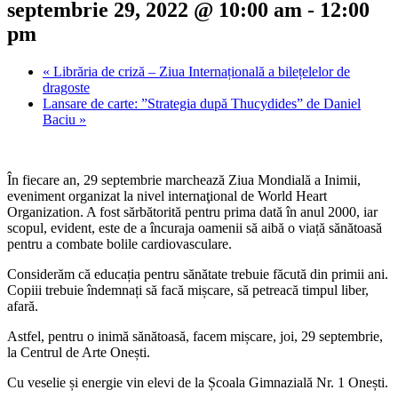
septembrie 29, 2022 @ 10:00 am
-
12:00
pm
«
Librăria de criză – Ziua Internațională a bilețelelor de
dragoste
Lansare de carte: ”Strategia după Thucydides” de Daniel
Baciu
»
În fiecare an, 29 septembrie marchează Ziua Mondială a Inimii,
eveniment organizat la nivel internaţional de World Heart
Organization. A fost sărbătorită pentru prima dată în anul 2000, iar
scopul, evident, este de a încuraja oamenii să aibă o viață sănătoasă
pentru a combate bolile cardiovasculare.
Considerăm că educația pentru sănătate trebuie făcută din primii ani.
Copiii trebuie îndemnați să facă mișcare, să petreacă timpul liber,
afară.
Astfel, pentru o inimă sănătoasă, facem mișcare, joi, 29 septembrie,
la Centrul de Arte Onești.
Cu veselie și energie vin elevi de la Școala Gimnazială Nr. 1 Onești.