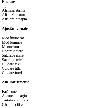
Resetare
Aliniază stânga
Aliniază centru
Aliniază dreapta
Ajustări vizuale
Mod întunecat
Mod luminos
Monocrom
Contrast mare
Saturație mare
Saturație mică
Culoare text
Culoare titlu
Culoare fundal
Alte instrumente
Fară sunet
Ascunde imaginile
Tastatură virtuală
Ghid de citire