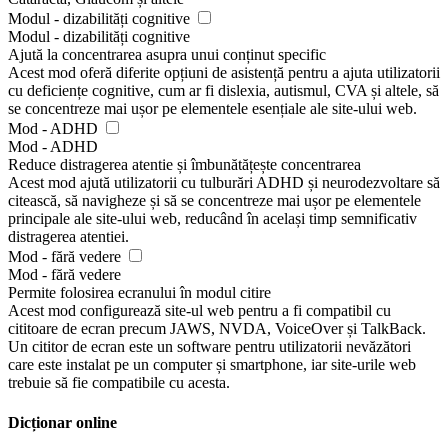
Modul - dizabilități cognitive
Modul - dizabilități cognitive
Ajută la concentrarea asupra unui conținut specific
Acest mod oferă diferite opțiuni de asistență pentru a ajuta utilizatorii
cu deficiențe cognitive, cum ar fi dislexia, autismul, CVA și altele, să
se concentreze mai ușor pe elementele esențiale ale site-ului web.
Mod - ADHD
Mod - ADHD
Reduce distragerea atentie și îmbunătățește concentrarea
Acest mod ajută utilizatorii cu tulburări ADHD și neurodezvoltare să
citească, să navigheze și să se concentreze mai ușor pe elementele
principale ale site-ului web, reducând în același timp semnificativ
distragerea atentiei.
Mod - fără vedere
Mod - fără vedere
Permite folosirea ecranului în modul citire
Acest mod configurează site-ul web pentru a fi compatibil cu
cititoare de ecran precum JAWS, NVDA, VoiceOver și TalkBack.
Un cititor de ecran este un software pentru utilizatorii nevăzători
care este instalat pe un computer și smartphone, iar site-urile web
trebuie să fie compatibile cu acesta.
Dicționar online