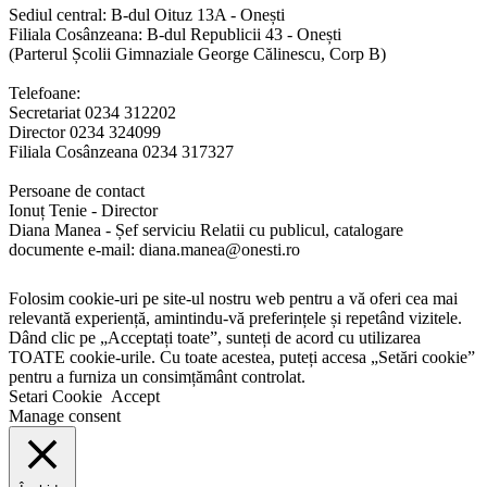
Sediul central: B-dul Oituz 13A - Onești
Filiala Cosânzeana: B-dul Republicii 43 - Onești
(Parterul Școlii Gimnaziale George Călinescu, Corp B)
Telefoane:
Secretariat 0234 312202
Director 0234 324099
Filiala Cosânzeana 0234 317327
Persoane de contact
Ionuț Tenie - Director
Diana Manea - Șef serviciu Relatii cu publicul, catalogare
documente e-mail: diana.manea@onesti.ro
Folosim cookie-uri pe site-ul nostru web pentru a vă oferi cea mai
relevantă experiență, amintindu-vă preferințele și repetând vizitele.
Dând clic pe „Acceptați toate”, sunteți de acord cu utilizarea
TOATE cookie-urile. Cu toate acestea, puteți accesa „Setări cookie”
pentru a furniza un consimțământ controlat.
Setari Cookie
Accept
Manage consent