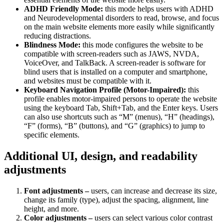
ADHD Friendly Mode:
this mode helps users with ADHD
and Neurodevelopmental disorders to read, browse, and focus
on the main website elements more easily while significantly
reducing distractions.
Blindness Mode:
this mode configures the website to be
compatible with screen-readers such as JAWS, NVDA,
VoiceOver, and TalkBack. A screen-reader is software for
blind users that is installed on a computer and smartphone,
and websites must be compatible with it.
Keyboard Navigation Profile (Motor-Impaired):
this
profile enables motor-impaired persons to operate the website
using the keyboard Tab, Shift+Tab, and the Enter keys. Users
can also use shortcuts such as “M” (menus), “H” (headings),
“F” (forms), “B” (buttons), and “G” (graphics) to jump to
specific elements.
Additional UI, design, and readability
adjustments
Font adjustments –
users, can increase and decrease its size,
change its family (type), adjust the spacing, alignment, line
height, and more.
Color adjustments –
users can select various color contrast