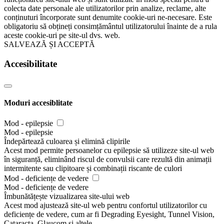
colecta date personale ale utilizatorilor prin analize, reclame, alte
conținuturi încorporate sunt denumite cookie-uri ne-necesare. Este
obligatoriu să obțineți consimțământul utilizatorului înainte de a rula
aceste cookie-uri pe site-ul dvs. web.
SALVEAZĂ ȘI ACCEPTĂ
Accesibilitate
Moduri accesiblitate
Mod - epilepsie
Mod - epilepsie
Îndepărtează culoarea și elimină clipirile
Acest mod permite persoanelor cu epilepsie să utilizeze site-ul web
în siguranță, eliminând riscul de convulsii care rezultă din animații
intermitente sau clipitoare și combinații riscante de culori
Mod - deficiențe de vedere
Mod - deficiențe de vedere
Îmbunătățește vizualizarea site-ului web
Acest mod ajustează site-ul web pentru confortul utilizatorilor cu
deficiențe de vedere, cum ar fi Degrading Eyesight, Tunnel Vision,
Cataracta, Glaucom și altele