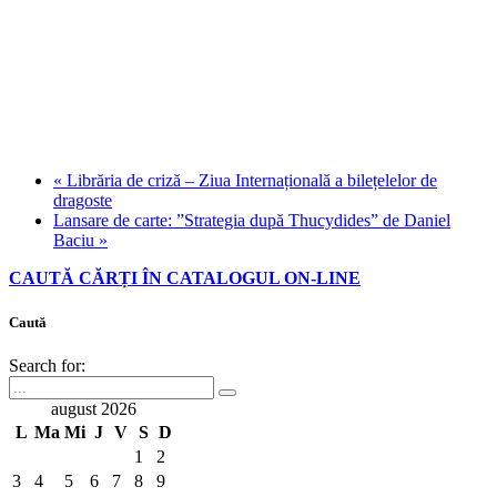
«
Librăria de criză – Ziua Internațională a bilețelelor de
dragoste
Lansare de carte: ”Strategia după Thucydides” de Daniel
Baciu
»
CAUTĂ CĂRȚI ÎN CATALOGUL ON-LINE
Caută
Search for:
august 2026
L
Ma
Mi
J
V
S
D
1
2
3
4
5
6
7
8
9