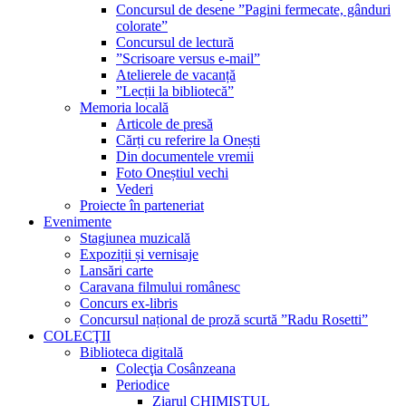
Concursul de desene ”Pagini fermecate, gânduri
colorate”
Concursul de lectură
”Scrisoare versus e-mail”
Atelierele de vacanță
”Lecții la bibliotecă”
Memoria locală
Articole de presă
Cărți cu referire la Onești
Din documentele vremii
Foto Oneștiul vechi
Vederi
Proiecte în parteneriat
Evenimente
Stagiunea muzicală
Expoziții și vernisaje
Lansări carte
Caravana filmului românesc
Concurs ex-libris
Concursul național de proză scurtă ”Radu Rosetti”
COLECŢII
Biblioteca digitală
Colecţia Cosânzeana
Periodice
Ziarul CHIMISTUL