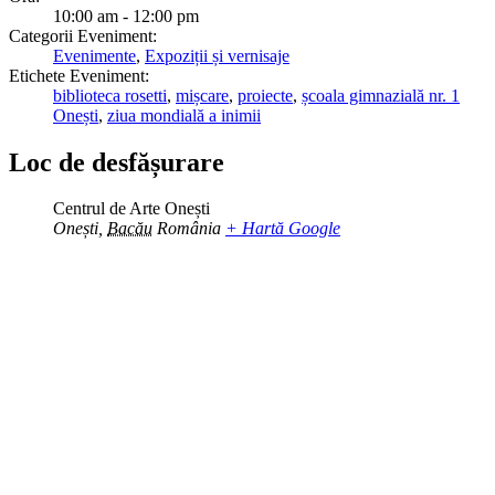
10:00 am - 12:00 pm
Categorii Eveniment:
Evenimente
,
Expoziții și vernisaje
Etichete Eveniment:
biblioteca rosetti
,
mișcare
,
proiecte
,
școala gimnazială nr. 1
Onești
,
ziua mondială a inimii
Loc de desfășurare
Centrul de Arte Onești
Onești
,
Bacău
România
+ Hartă Google