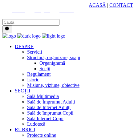
HUB CULTURAL ZONAL
ACASĂ
|
CONTACT
Youtube
Instagram
Facebook
DESPRE
Servicii
Structură, organizare, spații
Organigramă
Secții
Regulament
Istoric
Misiune, viziune, obiective
SECȚII
Sală Multimedia
Sală de Împrumut Adulți
Sală de Internet Adulți
Sală de împrumut Copii
Sală Internet Copii
Ludotecă
RUBRICI
Proiecte online