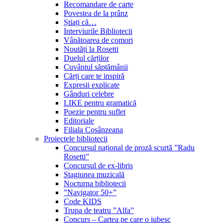
Recomandare de carte
Povestea de la prânz
Știați că…
Interviurile Bibliotecii
Vânătoarea de comori
Noutăți la Rosetti
Duelul cărților
Cuvântul săptămânii
Cărți care te inspiră
Expresii explicate
Gânduri celebre
LIKE pentru gramatică
Poezie pentru suflet
Editoriale
Filiala Cosânzeana
Proiectele bibliotecii
Concursul național de proză scurtă ”Radu
Rosetti”
Concursul de ex-libris
Stagiunea muzicală
Nocturna bibliotecii
”Navigator 50+”
Code KIDS
Trupa de teatru ”Alfa”
Concurs – Cartea pe care o iubesc