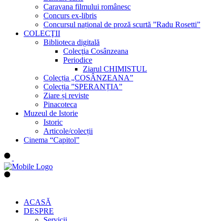
Caravana filmului românesc
Concurs ex-libris
Concursul național de proză scurtă ”Radu Rosetti”
COLECŢII
Biblioteca digitală
Colecţia Cosânzeana
Periodice
Ziarul CHIMISTUL
Colecția „COSÂNZEANA”
Colecția ”SPERANȚIA”
Ziare și reviste
Pinacoteca
Muzeul de Istorie
Istoric
Articole/colecții
Cinema “Capitol”
ACASĂ
DESPRE
Servicii