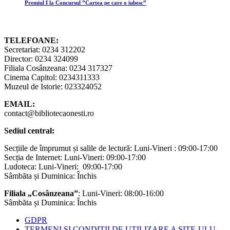
Premiul I la Concursul ”Cartea pe care o iubesc”
TELEFOANE:
Secretariat: 0234 312202
Director: 0234 324099
Filiala Cosânzeana: 0234 317327
Cinema Capitol: 0234311333
Muzeul de Istorie: 023324052
EMAIL:
contact@bibliotecaonesti.ro
Sediul central:
Secțiile de împrumut și salile de lectură: Luni-Vineri : 09:00-17:00
Secția de Internet: Luni-Vineri: 09:00-17:00
Ludoteca: Luni-Vineri: 09:00-17:00
Sâmbăta și Duminica: Închis
Filiala „Cosânzeana”
: Luni-Vineri: 08:00-16:00
Sâmbăta și Duminica: Închis
GDPR
TERMENI ȘI CONDIȚII DE UTILIZARE A SITE-ULU