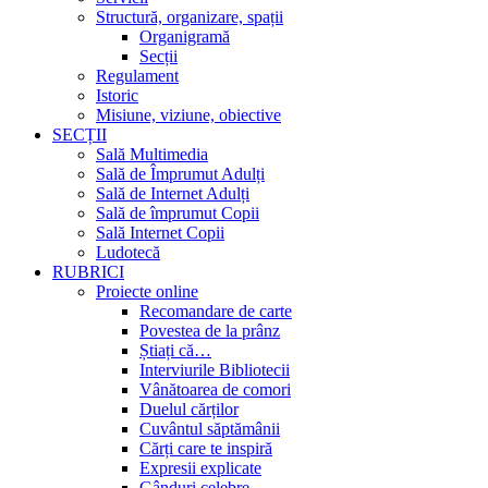
Structură, organizare, spații
Organigramă
Secții
Regulament
Istoric
Misiune, viziune, obiective
SECȚII
Sală Multimedia
Sală de Împrumut Adulți
Sală de Internet Adulți
Sală de împrumut Copii
Sală Internet Copii
Ludotecă
RUBRICI
Proiecte online
Recomandare de carte
Povestea de la prânz
Știați că…
Interviurile Bibliotecii
Vânătoarea de comori
Duelul cărților
Cuvântul săptămânii
Cărți care te inspiră
Expresii explicate
Gânduri celebre