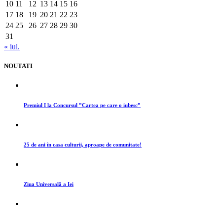
10
11
12
13
14
15
16
17
18
19
20
21
22
23
24
25
26
27
28
29
30
31
« iul.
NOUTATI
Premiul I la Concursul ”Cartea pe care o iubesc”
25 de ani în casa culturii, aproape de comunitate!
Ziua Universală a Iei