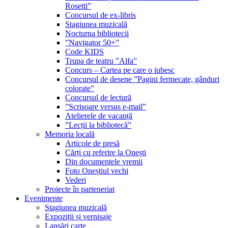
Rosetti”
Concursul de ex-libris
Stagiunea muzicală
Nocturna bibliotecii
”Navigator 50+”
Code KIDS
Trupa de teatru ”Alfa”
Concurs – Cartea pe care o iubesc
Concursul de desene ”Pagini fermecate, gânduri
colorate”
Concursul de lectură
”Scrisoare versus e-mail”
Atelierele de vacanță
”Lecții la bibliotecă”
Memoria locală
Articole de presă
Cărți cu referire la Onești
Din documentele vremii
Foto Oneștiul vechi
Vederi
Proiecte în parteneriat
Evenimente
Stagiunea muzicală
Expoziții și vernisaje
Lansări carte