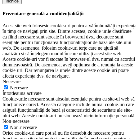
Închide
Prezentare generală a confidențialității
Acest site web folosește cookie-uri pentru a vă îmbunătăți experiența
în timp ce navigați prin site. Dintre acestea, cookie-urile clasificate
ca fiind necesare sunt stocate în browserul dvs., deoarece sunt
esențiale pentru funcționarea funcționalităților de bază ale site-ului
web. De asemenea, folosim cookie-uri terțe care ne ajută să
analizăm și să înțelegem modul în care utilizați acest site web.
Aceste cookie-uri vor fi stocate în browser-ul dvs. numai cu acordul
dumneavoastră. De asemenea, aveți opțiunea de a renunța la aceste
cookie-uri. Dar renunțarea la unele dintre aceste cookie-uri poate
afecta experiența dvs. de navigare.
Necesare
Necesare
Întotdeauna activate
Cookie-urile necesare sunt absolut esențiale pentru ca site-ul web să
funcționeze corect. Această categorie include numai cookie-uri care
asigură funcționalități de bază și caracteristici de securitate ale site-
ului web. Aceste cookie-uri nu stochează nicio informație personală.
Non-necesare
Non-necesare
Orice cookie-uri care pot să nu fie deosebit de necesare pentru
funcționarea site-ului web și sunt utilizate în mod special pentru a