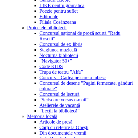
LIKE pentru gramatică
Poezie pentru suflet
Editoriale
Filiala Cosânzeana
Proiectele bibliotecii
Concursul național de proză scurtă ”Radu
Rosetti”
Concursul de ex-libris
Stagiunea muzicală
Nocturna bibliotecii
”Navigator 50+”
Code KIDS
Trupa de teatru ”Alfa”
Concurs – Cartea pe care o iubesc
Concursul de desene ”Pagini fermecate, gânduri
colorate”
Concursul de lectură
”Scrisoare versus e-mail”
Atelierele de vacanță
”Lecții la bibliotecă”
Memoria locală
Articole de presă
Cărți cu referire la Onești
Din documentele vremii