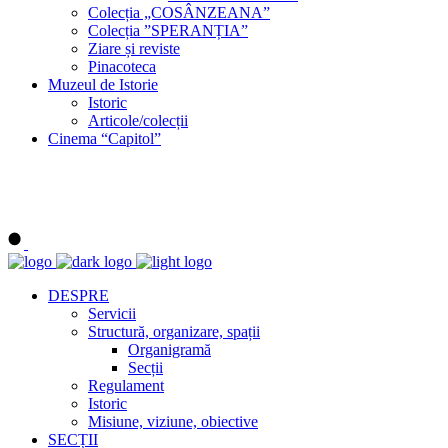
Colecția „COSÂNZEANA”
Colecția ”SPERANȚIA”
Ziare și reviste
Pinacoteca
Muzeul de Istorie
Istoric
Articole/colecții
Cinema “Capitol”
DESPRE
Servicii
Structură, organizare, spații
Organigramă
Secții
Regulament
Istoric
Misiune, viziune, obiective
SECȚII