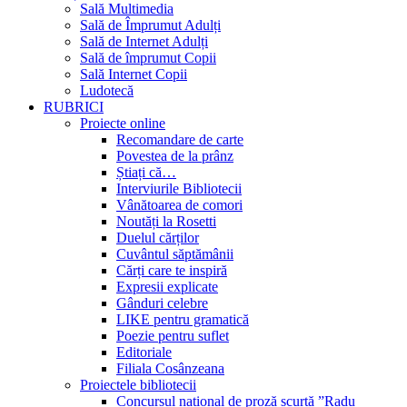
Sală Multimedia
Sală de Împrumut Adulți
Sală de Internet Adulți
Sală de împrumut Copii
Sală Internet Copii
Ludotecă
RUBRICI
Proiecte online
Recomandare de carte
Povestea de la prânz
Știați că…
Interviurile Bibliotecii
Vânătoarea de comori
Noutăți la Rosetti
Duelul cărților
Cuvântul săptămânii
Cărți care te inspiră
Expresii explicate
Gânduri celebre
LIKE pentru gramatică
Poezie pentru suflet
Editoriale
Filiala Cosânzeana
Proiectele bibliotecii
Concursul național de proză scurtă ”Radu