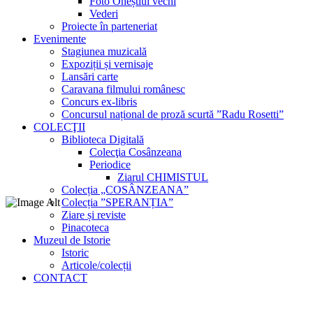
Foto Oneștiul vechi
Vederi
Proiecte în parteneriat
Evenimente
Stagiunea muzicală
Expoziții și vernisaje
Lansări carte
Caravana filmului românesc
Concurs ex-libris
Concursul național de proză scurtă ”Radu Rosetti”
COLECŢII
Biblioteca Digitală
Colecţia Cosânzeana
Periodice
Ziarul CHIMISTUL
Colecția „COSÂNZEANA”
Colecția ”SPERANȚIA”
Ziare și reviste
Pinacoteca
Muzeul de Istorie
Istoric
Articole/colecții
CONTACT