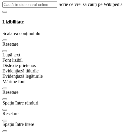
Scrie ce vrei sa cauți pe Wikipedia
Lizibilitate
Scalarea conținutului
Resetare
Lupă text
Font lizibil
Dislexie prietenos
Evidențiază titlurile
Evidențiază legăturile
Mărime font
Resetare
Spațiu între rânduri
Resetare
Spațiu între litere