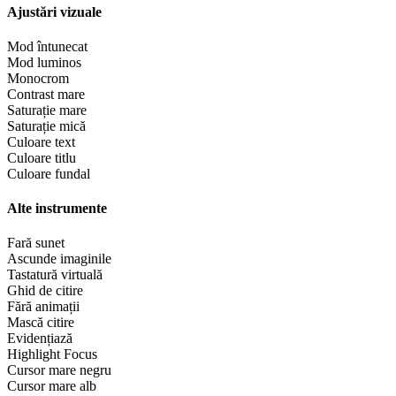
Ajustări vizuale
Mod întunecat
Mod luminos
Monocrom
Contrast mare
Saturație mare
Saturație mică
Culoare text
Culoare titlu
Culoare fundal
Alte instrumente
Fară sunet
Ascunde imaginile
Tastatură virtuală
Ghid de citire
Fără animații
Mască citire
Evidențiază
Highlight Focus
Cursor mare negru
Cursor mare alb