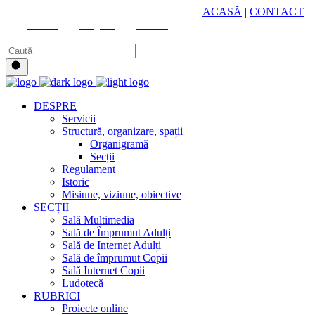
HUB CULTURAL ZONAL
ACASĂ
|
CONTACT
Youtube
Instagram
Facebook
DESPRE
Servicii
Structură, organizare, spații
Organigramă
Secții
Regulament
Istoric
Misiune, viziune, obiective
SECȚII
Sală Multimedia
Sală de Împrumut Adulți
Sală de Internet Adulți
Sală de împrumut Copii
Sală Internet Copii
Ludotecă
RUBRICI
Proiecte online