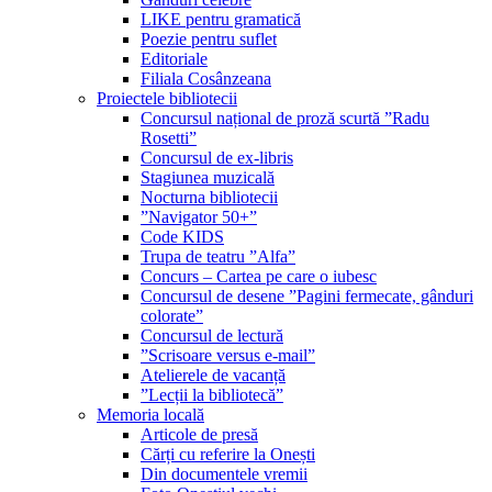
LIKE pentru gramatică
Poezie pentru suflet
Editoriale
Filiala Cosânzeana
Proiectele bibliotecii
Concursul național de proză scurtă ”Radu
Rosetti”
Concursul de ex-libris
Stagiunea muzicală
Nocturna bibliotecii
”Navigator 50+”
Code KIDS
Trupa de teatru ”Alfa”
Concurs – Cartea pe care o iubesc
Concursul de desene ”Pagini fermecate, gânduri
colorate”
Concursul de lectură
”Scrisoare versus e-mail”
Atelierele de vacanță
”Lecții la bibliotecă”
Memoria locală
Articole de presă
Cărți cu referire la Onești
Din documentele vremii