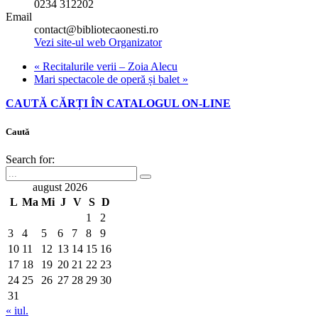
0234 312202
Email
contact@bibliotecaonesti.ro
Vezi site-ul web Organizator
«
Recitalurile verii – Zoia Alecu
Mari spectacole de operă și balet
»
CAUTĂ CĂRȚI ÎN CATALOGUL ON-LINE
Caută
Search for:
august 2026
L
Ma
Mi
J
V
S
D
1
2
3
4
5
6
7
8
9
10
11
12
13
14
15
16
17
18
19
20
21
22
23
24
25
26
27
28
29
30
31
« iul.