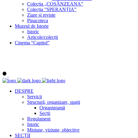
Colecția „COSÂNZEANA”
Colecția ”SPERANȚIA”
Ziare și reviste
Pinacoteca
Muzeul de Istorie
Istoric
Articole/colecții
Cinema “Capitol”
DESPRE
Servicii
Structură, organizare, spații
Organigramă
Secții
Regulament
Istoric
Misiune, viziune, obiective
SECȚII