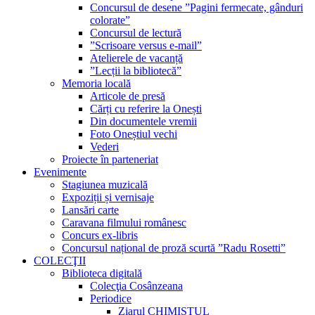
Concursul de desene ”Pagini fermecate, gânduri
colorate”
Concursul de lectură
”Scrisoare versus e-mail”
Atelierele de vacanță
”Lecții la bibliotecă”
Memoria locală
Articole de presă
Cărți cu referire la Onești
Din documentele vremii
Foto Oneștiul vechi
Vederi
Proiecte în parteneriat
Evenimente
Stagiunea muzicală
Expoziții și vernisaje
Lansări carte
Caravana filmului românesc
Concurs ex-libris
Concursul național de proză scurtă ”Radu Rosetti”
COLECŢII
Biblioteca digitală
Colecţia Cosânzeana
Periodice
Ziarul CHIMISTUL