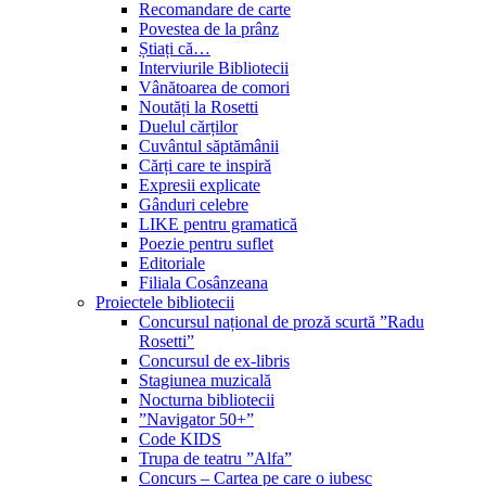
Recomandare de carte
Povestea de la prânz
Știați că…
Interviurile Bibliotecii
Vânătoarea de comori
Noutăți la Rosetti
Duelul cărților
Cuvântul săptămânii
Cărți care te inspiră
Expresii explicate
Gânduri celebre
LIKE pentru gramatică
Poezie pentru suflet
Editoriale
Filiala Cosânzeana
Proiectele bibliotecii
Concursul național de proză scurtă ”Radu
Rosetti”
Concursul de ex-libris
Stagiunea muzicală
Nocturna bibliotecii
”Navigator 50+”
Code KIDS
Trupa de teatru ”Alfa”
Concurs – Cartea pe care o iubesc