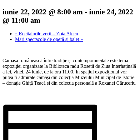
iunie 22, 2022 @ 8:00 am
-
iunie 24, 2022
@ 11:00 am
«
Recitalurile verii – Zoia Alecu
Mari spectacole de operă și balet
»
Cămașa românească între tradiție și contemporaneitate este tema
expoziției organizate la Biblioteca radu Rosetii de Ziua Interhaținală
a Iei, vinei, 24 iunie, de la ora 11.00. În spațiul expozițional vor
putea fi admirate cămăși din colecția Muzeului Municipal de Istorie
– donație Ghiță Teacă și din colecția personală a Roxanei Căruceriu