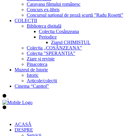
Caravana filmului românesc
Concurs ex-libris
Concursul național de proză scurtă ”Radu Rosetti”
COLECŢII
Biblioteca digitală
Colecţia Cosânzeana
Periodice
Ziarul CHIMISTUL
Colecția „COSÂNZEANA”
Colecția ”SPERANȚIA”
Ziare și reviste
Pinacoteca
Muzeul de Istorie
Istoric
Articole/colecții
Cinema “Capitol”
ACASĂ
DESPRE
Servicii