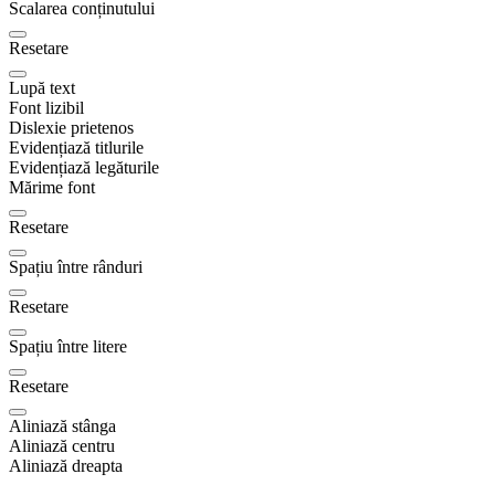
Scalarea conținutului
Resetare
Lupă text
Font lizibil
Dislexie prietenos
Evidențiază titlurile
Evidențiază legăturile
Mărime font
Resetare
Spațiu între rânduri
Resetare
Spațiu între litere
Resetare
Aliniază stânga
Aliniază centru
Aliniază dreapta