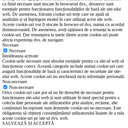
ca fiind necesare sunt stocate în browserul dvs., deoarece sunt
esențiale pentru funcționarea funcționalităților de bază ale site-ului
web. De asemenea, folosim cookie-uri terțe care ne ajută să
analizăm și să înțelegem modul în care utilizați acest site web.
Aceste cookie-uri vor fi stocate în browser-ul dvs. numai cu acordul
dumneavoastră. De asemenea, aveți opțiunea de a renunța la aceste
cookie-uri. Dar renunțarea la unele dintre aceste cookie-uri poate
afecta experiența dvs. de navigare.
Necesare
Necesare
Întotdeauna activate
Cookie-urile necesare sunt absolut esențiale pentru ca site-ul web să
funcționeze corect. Această categorie include numai cookie-uri care
asigură funcționalități de bază și caracteristici de securitate ale site-
ului web. Aceste cookie-uri nu stochează nicio informație personală.
Non-necesare
Non-necesare
Orice cookie-uri care pot să nu fie deosebit de necesare pentru
funcționarea site-ului web și sunt utilizate în mod special pentru a
colecta date personale ale utilizatorilor prin analize, reclame, alte
conținuturi încorporate sunt denumite cookie-uri ne-necesare. Este
obligatoriu să obțineți consimțământul utilizatorului înainte de a rula
aceste cookie-uri pe site-ul dvs. web.
SALVEAZĂ ȘI ACCEPTĂ