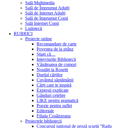
Sală Multimedia
Sală de Împrumut Adulți
Sală de Internet Adulți
Sală de împrumut Copii
Sală Internet Copii
Ludotecă
RUBRICI
Proiecte online
Recomandare de carte
Povestea de la prânz
Știați că…
Interviurile Bibliotecii
Vânătoarea de comori
Noutăți la Rosetti
Duelul cărților
Cuvântul săptămânii
Cărți care te inspiră
Expresii explicate
Gânduri celebre
LIKE pentru gramatică
Poezie pentru suflet
Editoriale
Filiala Cosânzeana
Proiectele bibliotecii
Concursul național de proză scurtă ”Radu