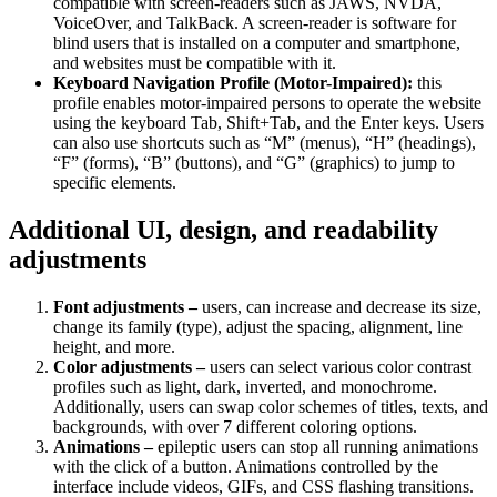
compatible with screen-readers such as JAWS, NVDA,
VoiceOver, and TalkBack. A screen-reader is software for
blind users that is installed on a computer and smartphone,
and websites must be compatible with it.
Keyboard Navigation Profile (Motor-Impaired):
this
profile enables motor-impaired persons to operate the website
using the keyboard Tab, Shift+Tab, and the Enter keys. Users
can also use shortcuts such as “M” (menus), “H” (headings),
“F” (forms), “B” (buttons), and “G” (graphics) to jump to
specific elements.
Additional UI, design, and readability
adjustments
Font adjustments –
users, can increase and decrease its size,
change its family (type), adjust the spacing, alignment, line
height, and more.
Color adjustments –
users can select various color contrast
profiles such as light, dark, inverted, and monochrome.
Additionally, users can swap color schemes of titles, texts, and
backgrounds, with over 7 different coloring options.
Animations –
epileptic users can stop all running animations
with the click of a button. Animations controlled by the
interface include videos, GIFs, and CSS flashing transitions.