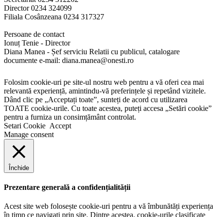
Director 0234 324099
Filiala Cosânzeana 0234 317327
Persoane de contact
Ionuț Tenie - Director
Diana Manea - Șef serviciu Relatii cu publicul, catalogare
documente e-mail: diana.manea@onesti.ro
Folosim cookie-uri pe site-ul nostru web pentru a vă oferi cea mai
relevantă experiență, amintindu-vă preferințele și repetând vizitele.
Dând clic pe „Acceptați toate”, sunteți de acord cu utilizarea
TOATE cookie-urile. Cu toate acestea, puteți accesa „Setări cookie”
pentru a furniza un consimțământ controlat.
Setari Cookie
Accept
Manage consent
Închide
Prezentare generală a confidențialității
Acest site web folosește cookie-uri pentru a vă îmbunătăți experiența
în timp ce navigați prin site. Dintre acestea, cookie-urile clasificate