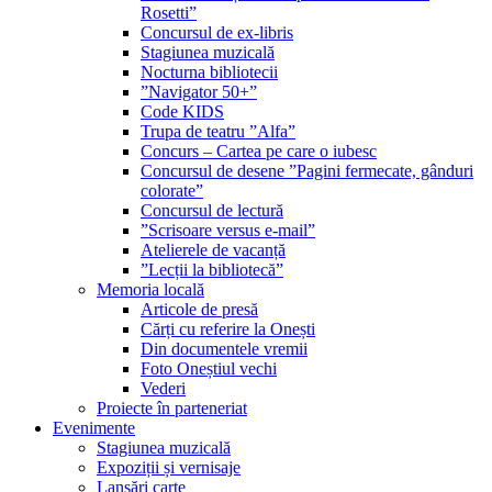
Rosetti”
Concursul de ex-libris
Stagiunea muzicală
Nocturna bibliotecii
”Navigator 50+”
Code KIDS
Trupa de teatru ”Alfa”
Concurs – Cartea pe care o iubesc
Concursul de desene ”Pagini fermecate, gânduri
colorate”
Concursul de lectură
”Scrisoare versus e-mail”
Atelierele de vacanță
”Lecții la bibliotecă”
Memoria locală
Articole de presă
Cărți cu referire la Onești
Din documentele vremii
Foto Oneștiul vechi
Vederi
Proiecte în parteneriat
Evenimente
Stagiunea muzicală
Expoziții și vernisaje
Lansări carte