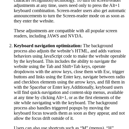
character recognition) technology. To turn on screen-reader
adjustments at any time, users need only to press the Alt+1
keyboard combination. Screen-reader users also get automatic
announcements to turn the Screen-reader mode on as soon as
they enter the website.
These adjustments are compatible with all popular screen
readers, including JAWS and NVDA.
Keyboard navigation optimization:
The background
process also adjusts the website’s HTML, and adds various
behaviors using JavaScript code to make the website operable
by the keyboard. This includes the ability to navigate the
website using the Tab and Shift+Tab keys, operate
dropdowns with the arrow keys, close them with Esc, trigger
buttons and links using the Enter key, navigate between radio
and checkbox elements using the arrow keys, and fill them in
with the Spacebar or Enter key.Additionally, keyboard users
will find quick-navigation and content-skip menus, available
at any time by clicking Alt+1, or as the first elements of the
site while navigating with the keyboard. The background
process also handles triggered popups by moving the
keyboard focus towards them as soon as they appear, and not
allow the focus drift outside of it.
Users can also use shortcuts such as “M” (menus), “H”