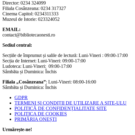
Director: 0234 324099
Filiala Cosânzeana: 0234 317327
Cinema Capitol: 0234311333
Muzeul de Istorie: 023324052
EMAIL:
contact@bibliotecaonesti.ro
Sediul central:
Secțiile de împrumut și salile de lectură: Luni-Vineri : 09:00-17:00
Secția de Internet: Luni-Vineri: 09:00-17:00
Ludoteca: Luni-Vineri: 09:00-17:00
Sâmbăta și Duminica: Închis
Filiala „Cosânzeana”
: Luni-Vineri: 08:00-16:00
Sâmbăta și Duminica: Închis
GDPR
TERMENI ȘI CONDIȚII DE UTILIZARE A SITE-ULU
POLITICĂ DE CONFIDENȚIALITATE SITE
POLITICA DE COOKIES
PRIMĂRIA ONEȘTI
Urmărește-ne!