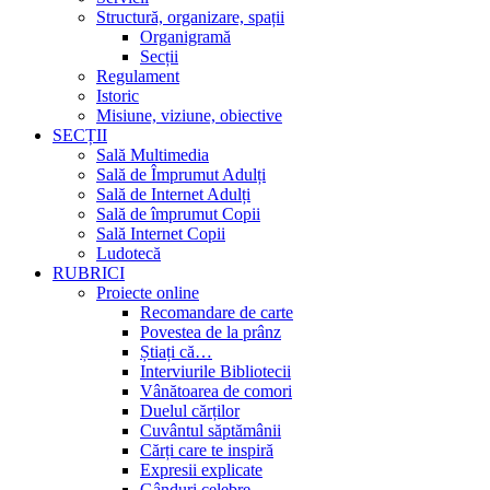
Structură, organizare, spații
Organigramă
Secții
Regulament
Istoric
Misiune, viziune, obiective
SECȚII
Sală Multimedia
Sală de Împrumut Adulți
Sală de Internet Adulți
Sală de împrumut Copii
Sală Internet Copii
Ludotecă
RUBRICI
Proiecte online
Recomandare de carte
Povestea de la prânz
Știați că…
Interviurile Bibliotecii
Vânătoarea de comori
Duelul cărților
Cuvântul săptămânii
Cărți care te inspiră
Expresii explicate
Gânduri celebre