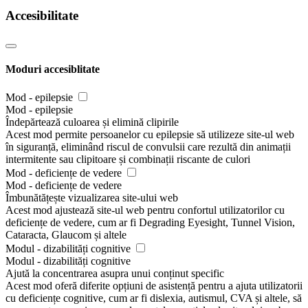
Accesibilitate
Moduri accesiblitate
Mod - epilepsie
Mod - epilepsie
Îndepărtează culoarea și elimină clipirile
Acest mod permite persoanelor cu epilepsie să utilizeze site-ul web
în siguranță, eliminând riscul de convulsii care rezultă din animații
intermitente sau clipitoare și combinații riscante de culori
Mod - deficiențe de vedere
Mod - deficiențe de vedere
Îmbunătățește vizualizarea site-ului web
Acest mod ajustează site-ul web pentru confortul utilizatorilor cu
deficiențe de vedere, cum ar fi Degrading Eyesight, Tunnel Vision,
Cataracta, Glaucom și altele
Modul - dizabilități cognitive
Modul - dizabilități cognitive
Ajută la concentrarea asupra unui conținut specific
Acest mod oferă diferite opțiuni de asistență pentru a ajuta utilizatorii
cu deficiențe cognitive, cum ar fi dislexia, autismul, CVA și altele, să