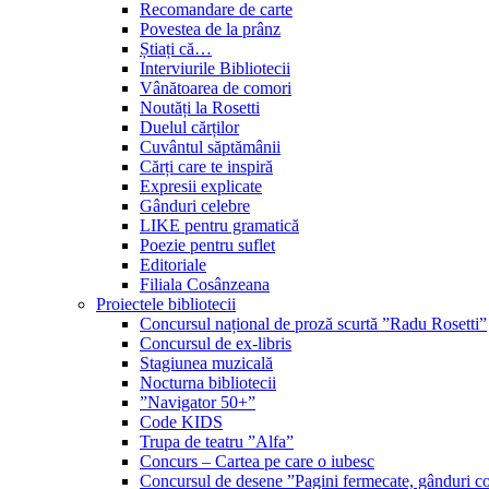
Recomandare de carte
Povestea de la prânz
Știați că…
Interviurile Bibliotecii
Vânătoarea de comori
Noutăți la Rosetti
Duelul cărților
Cuvântul săptămânii
Cărți care te inspiră
Expresii explicate
Gânduri celebre
LIKE pentru gramatică
Poezie pentru suflet
Editoriale
Filiala Cosânzeana
Proiectele bibliotecii
Concursul național de proză scurtă ”Radu Rosetti”
Concursul de ex-libris
Stagiunea muzicală
Nocturna bibliotecii
”Navigator 50+”
Code KIDS
Trupa de teatru ”Alfa”
Concurs – Cartea pe care o iubesc
Concursul de desene ”Pagini fermecate, gânduri co