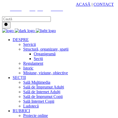
HUB CULTURAL ZONAL
ACASĂ
|
CONTACT
Youtube
Instagram
Facebook
DESPRE
Servicii
Structură, organizare, spații
Organigramă
Secții
Regulament
Istoric
Misiune, viziune, obiective
SECȚII
Sală Multimedia
Sală de Împrumut Adulți
Sală de Internet Adulți
Sală de împrumut Copii
Sală Internet Copii
Ludotecă
RUBRICI
Proiecte online