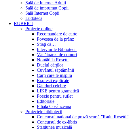
Sală de Internet Adulți
Sală de împrumut Copii
Sală Internet Copii
Ludotecă
RUBRICI
Proiecte online
Recomandare de carte
Povestea de la prânz
Știați că…
Interviurile Bibliotecii
Vânătoarea de comori
Noutăți la Rosetti
Duelul cărților
Cuvântul săptămânii
Cărți care te inspiră
Expresii explicate
Gânduri celebre
LIKE pentru gramatică
Poezie pentru suflet
Editoriale
Filiala Cosânzeana
Proiectele bibliotecii
Concursul național de proză scurtă ”Radu Rosetti”
Concursul de ex-libris
Stagiunea muzicală