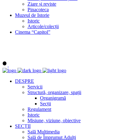
Ziare și reviste
Pinacoteca
Muzeul de Istorie
Istoric
Articole/colecții
Cinema “Capitol”
DESPRE
Servicii
Structură, organizare, spații
Organigramă
Secții
Regulament
Istoric
Misiune, viziune, obiective
SECȚII
Sală Multimedia
Sală de Împrumut Adulți