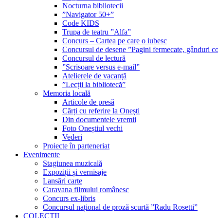
Nocturna bibliotecii
”Navigator 50+”
Code KIDS
Trupa de teatru ”Alfa”
Concurs – Cartea pe care o iubesc
Concursul de desene ”Pagini fermecate, gânduri co
Concursul de lectură
”Scrisoare versus e-mail”
Atelierele de vacanță
”Lecții la bibliotecă”
Memoria locală
Articole de presă
Cărți cu referire la Onești
Din documentele vremii
Foto Oneștiul vechi
Vederi
Proiecte în parteneriat
Evenimente
Stagiunea muzicală
Expoziții și vernisaje
Lansări carte
Caravana filmului românesc
Concurs ex-libris
Concursul național de proză scurtă ”Radu Rosetti”
COLECŢII