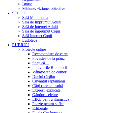
Istoric
Misiune, viziune, obiective
SECȚII
Sală Multimedia
Sală de Împrumut Adulți
Sală de Internet Adulți
Sală de împrumut Copii
Sală Internet Copii
Ludotecă
RUBRICI
Proiecte online
Recomandare de carte
Povestea de la prânz
Știați că…
Interviurile Bibliotecii
Vânătoarea de comori
Duelul cărților
Cuvântul săptămânii
Cărți care te inspiră
Expresii explicate
Gânduri celebre
LIKE pentru gramatică
Poezie pentru suflet
Editoriale
Filiala Cosânzeana