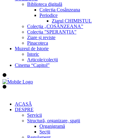
Biblioteca digitală
Colecţia Cosânzeana
Periodice
Ziarul CHIMISTUL
Colecția „COSÂNZEANA”
Colecția ”SPERANȚIA”
Ziare și reviste
Pinacoteca
Muzeul de Istorie
Istoric
Articole/colecții
Cinema “Capitol”
ACASĂ
DESPRE
Servicii
Structură, organizare, spații
Organigramă
Secții
Regulament