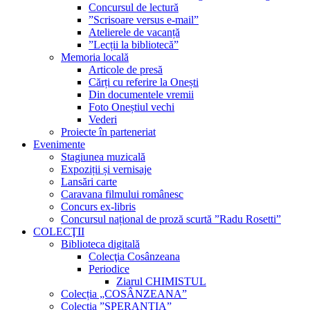
Concursul de lectură
”Scrisoare versus e-mail”
Atelierele de vacanță
”Lecții la bibliotecă”
Memoria locală
Articole de presă
Cărți cu referire la Onești
Din documentele vremii
Foto Oneștiul vechi
Vederi
Proiecte în parteneriat
Evenimente
Stagiunea muzicală
Expoziții și vernisaje
Lansări carte
Caravana filmului românesc
Concurs ex-libris
Concursul național de proză scurtă ”Radu Rosetti”
COLECŢII
Biblioteca digitală
Colecţia Cosânzeana
Periodice
Ziarul CHIMISTUL
Colecția „COSÂNZEANA”
Colecția ”SPERANȚIA”