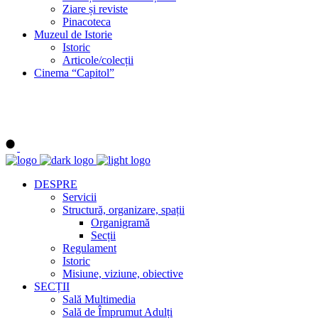
Ziare și reviste
Pinacoteca
Muzeul de Istorie
Istoric
Articole/colecții
Cinema “Capitol”
DESPRE
Servicii
Structură, organizare, spații
Organigramă
Secții
Regulament
Istoric
Misiune, viziune, obiective
SECȚII
Sală Multimedia
Sală de Împrumut Adulți