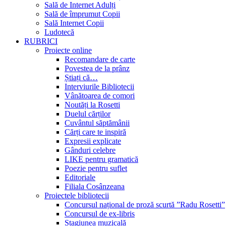
Sală de Internet Adulți
Sală de împrumut Copii
Sală Internet Copii
Ludotecă
RUBRICI
Proiecte online
Recomandare de carte
Povestea de la prânz
Știați că…
Interviurile Bibliotecii
Vânătoarea de comori
Noutăți la Rosetti
Duelul cărților
Cuvântul săptămânii
Cărți care te inspiră
Expresii explicate
Gânduri celebre
LIKE pentru gramatică
Poezie pentru suflet
Editoriale
Filiala Cosânzeana
Proiectele bibliotecii
Concursul național de proză scurtă ”Radu Rosetti”
Concursul de ex-libris
Stagiunea muzicală