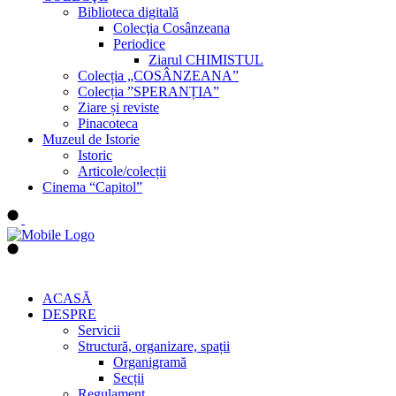
Biblioteca digitală
Colecţia Cosânzeana
Periodice
Ziarul CHIMISTUL
Colecția „COSÂNZEANA”
Colecția ”SPERANȚIA”
Ziare și reviste
Pinacoteca
Muzeul de Istorie
Istoric
Articole/colecții
Cinema “Capitol”
ACASĂ
DESPRE
Servicii
Structură, organizare, spații
Organigramă
Secții
Regulament