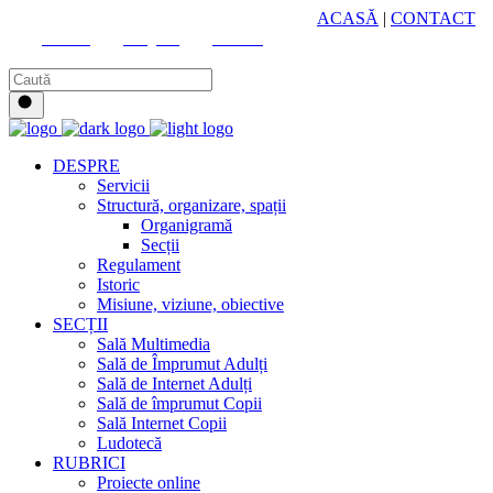
HUB CULTURAL ZONAL
ACASĂ
|
CONTACT
Youtube
Instagram
Facebook
DESPRE
Servicii
Structură, organizare, spații
Organigramă
Secții
Regulament
Istoric
Misiune, viziune, obiective
SECȚII
Sală Multimedia
Sală de Împrumut Adulți
Sală de Internet Adulți
Sală de împrumut Copii
Sală Internet Copii
Ludotecă
RUBRICI
Proiecte online