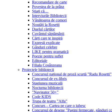
Recomandare de carte
Povestea de la prânz
Știați că…
Interviurile Bibliotecii
Vânătoarea de comori
Noutăți la Rosetti
Duelul cărților
Cuvântul săptămânii
Cărți care te inspiră
Expresii explicate
Gânduri celebre
LIKE pentru gramatică
Poezie pentru suflet
Editoriale
Filiala Cosânzeana
Proiectele bibliotecii
Concursul național de proză scurtă ”Radu Rosetti”
Concursul de ex-libris
Stagiunea muzicală
Nocturna bibliotecii
”Navigator 50+”
Code KIDS
Trupa de teatru ”Alfa”
Concurs – Cartea pe care o iubesc
Concursul de desene ”Pagini fermecate, gânduri co