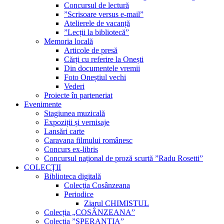
Concursul de lectură
”Scrisoare versus e-mail”
Atelierele de vacanță
”Lecții la bibliotecă”
Memoria locală
Articole de presă
Cărți cu referire la Onești
Din documentele vremii
Foto Oneștiul vechi
Vederi
Proiecte în parteneriat
Evenimente
Stagiunea muzicală
Expoziții și vernisaje
Lansări carte
Caravana filmului românesc
Concurs ex-libris
Concursul național de proză scurtă ”Radu Rosetti”
COLECŢII
Biblioteca digitală
Colecţia Cosânzeana
Periodice
Ziarul CHIMISTUL
Colecția „COSÂNZEANA”
Colecția ”SPERANȚIA”