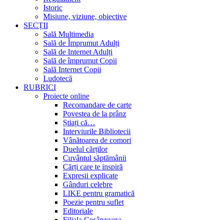
Istoric
Misiune, viziune, obiective
SECȚII
Sală Multimedia
Sală de Împrumut Adulți
Sală de Internet Adulți
Sală de împrumut Copii
Sală Internet Copii
Ludotecă
RUBRICI
Proiecte online
Recomandare de carte
Povestea de la prânz
Știați că…
Interviurile Bibliotecii
Vânătoarea de comori
Duelul cărților
Cuvântul săptămânii
Cărți care te inspiră
Expresii explicate
Gânduri celebre
LIKE pentru gramatică
Poezie pentru suflet
Editoriale
Filiala Cosânzeana