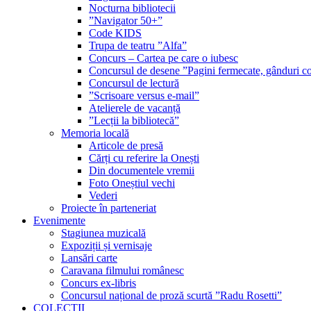
Nocturna bibliotecii
”Navigator 50+”
Code KIDS
Trupa de teatru ”Alfa”
Concurs – Cartea pe care o iubesc
Concursul de desene ”Pagini fermecate, gânduri co
Concursul de lectură
”Scrisoare versus e-mail”
Atelierele de vacanță
”Lecții la bibliotecă”
Memoria locală
Articole de presă
Cărți cu referire la Onești
Din documentele vremii
Foto Oneștiul vechi
Vederi
Proiecte în parteneriat
Evenimente
Stagiunea muzicală
Expoziții și vernisaje
Lansări carte
Caravana filmului românesc
Concurs ex-libris
Concursul național de proză scurtă ”Radu Rosetti”
COLECŢII