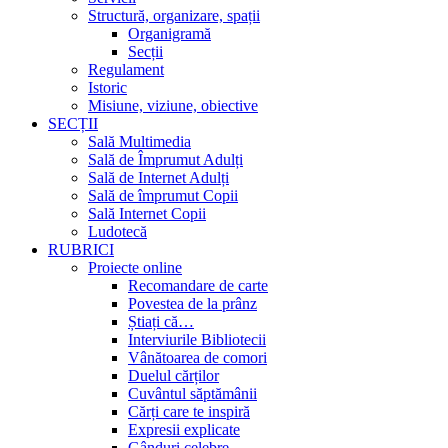
Structură, organizare, spații
Organigramă
Secții
Regulament
Istoric
Misiune, viziune, obiective
SECȚII
Sală Multimedia
Sală de Împrumut Adulți
Sală de Internet Adulți
Sală de împrumut Copii
Sală Internet Copii
Ludotecă
RUBRICI
Proiecte online
Recomandare de carte
Povestea de la prânz
Știați că…
Interviurile Bibliotecii
Vânătoarea de comori
Duelul cărților
Cuvântul săptămânii
Cărți care te inspiră
Expresii explicate
Gânduri celebre