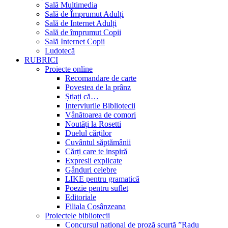
Sală Multimedia
Sală de Împrumut Adulți
Sală de Internet Adulți
Sală de împrumut Copii
Sală Internet Copii
Ludotecă
RUBRICI
Proiecte online
Recomandare de carte
Povestea de la prânz
Știați că…
Interviurile Bibliotecii
Vânătoarea de comori
Noutăți la Rosetti
Duelul cărților
Cuvântul săptămânii
Cărți care te inspiră
Expresii explicate
Gânduri celebre
LIKE pentru gramatică
Poezie pentru suflet
Editoriale
Filiala Cosânzeana
Proiectele bibliotecii
Concursul național de proză scurtă ”Radu