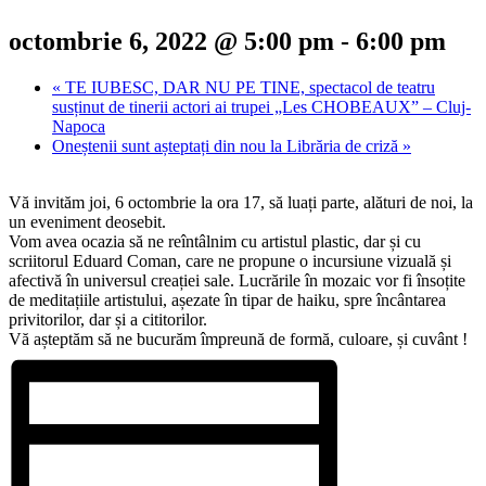
octombrie 6, 2022 @ 5:00 pm
-
6:00 pm
«
TE IUBESC, DAR NU PE TINE, spectacol de teatru
susținut de tinerii actori ai trupei „Les CHOBEAUX” – Cluj-
Napoca
Oneștenii sunt așteptați din nou la Librăria de criză
»
Vă invităm joi, 6 octombrie la ora 17, să luați parte, alături de noi, la
un eveniment deosebit.
Vom avea ocazia să ne reîntâlnim cu artistul plastic, dar și cu
scriitorul Eduard Coman, care ne propune o incursiune vizuală și
afectivă în universul creației sale. Lucrările în mozaic vor fi însoțite
de meditațiile artistului, așezate în tipar de haiku, spre încântarea
privitorilor, dar și a cititorilor.
Vă așteptăm să ne bucurăm împreună de formă, culoare, și cuvânt !