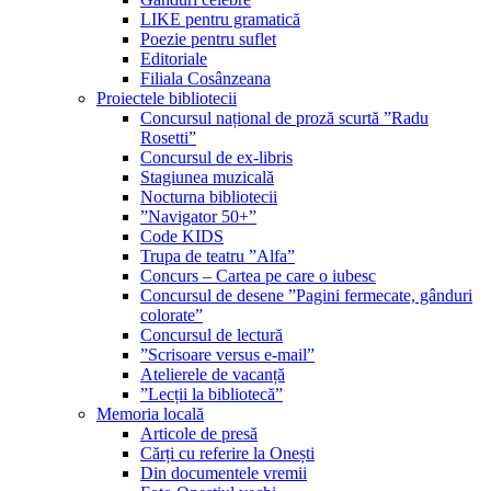
LIKE pentru gramatică
Poezie pentru suflet
Editoriale
Filiala Cosânzeana
Proiectele bibliotecii
Concursul național de proză scurtă ”Radu
Rosetti”
Concursul de ex-libris
Stagiunea muzicală
Nocturna bibliotecii
”Navigator 50+”
Code KIDS
Trupa de teatru ”Alfa”
Concurs – Cartea pe care o iubesc
Concursul de desene ”Pagini fermecate, gânduri
colorate”
Concursul de lectură
”Scrisoare versus e-mail”
Atelierele de vacanță
”Lecții la bibliotecă”
Memoria locală
Articole de presă
Cărți cu referire la Onești
Din documentele vremii