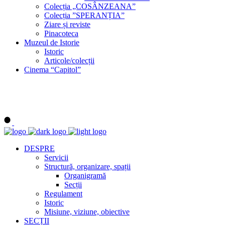
Colecția „COSÂNZEANA”
Colecția ”SPERANȚIA”
Ziare și reviste
Pinacoteca
Muzeul de Istorie
Istoric
Articole/colecții
Cinema “Capitol”
DESPRE
Servicii
Structură, organizare, spații
Organigramă
Secții
Regulament
Istoric
Misiune, viziune, obiective
SECȚII