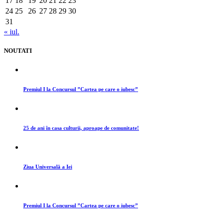
17
18
19
20
21
22
23
24
25
26
27
28
29
30
31
« iul.
NOUTATI
Premiul I la Concursul ”Cartea pe care o iubesc”
25 de ani în casa culturii, aproape de comunitate!
Ziua Universală a Iei
Premiul I la Concursul ”Cartea pe care o iubesc”