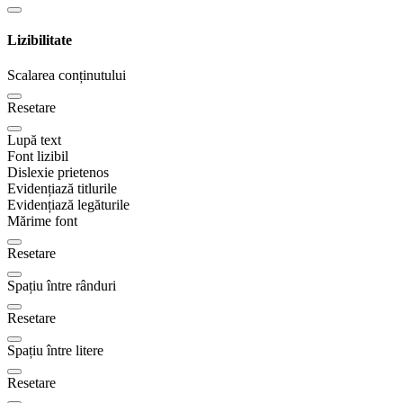
Lizibilitate
Scalarea conținutului
Resetare
Lupă text
Font lizibil
Dislexie prietenos
Evidențiază titlurile
Evidențiază legăturile
Mărime font
Resetare
Spațiu între rânduri
Resetare
Spațiu între litere
Resetare