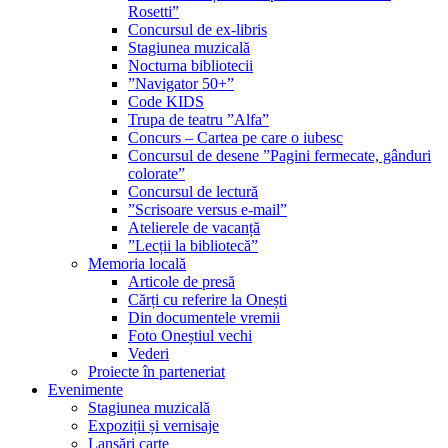
Rosetti”
Concursul de ex-libris
Stagiunea muzicală
Nocturna bibliotecii
”Navigator 50+”
Code KIDS
Trupa de teatru ”Alfa”
Concurs – Cartea pe care o iubesc
Concursul de desene ”Pagini fermecate, gânduri
colorate”
Concursul de lectură
”Scrisoare versus e-mail”
Atelierele de vacanță
”Lecții la bibliotecă”
Memoria locală
Articole de presă
Cărți cu referire la Onești
Din documentele vremii
Foto Oneștiul vechi
Vederi
Proiecte în parteneriat
Evenimente
Stagiunea muzicală
Expoziții și vernisaje
Lansări carte