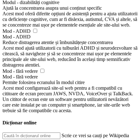
Modul - dizabilități cognitive
Ajută la concentrarea asupra unui conținut specific
Acest mod oferă diferite opțiuni de asistență pentru a ajuta utilizatorii
cu deficiențe cognitive, cum ar fi dislexia, autismul, CVA și altele, să
se concentreze mai ușor pe elementele esențiale ale site-ului web.
Mod - ADHD
Mod - ADHD
Reduce distragerea atentie și îmbunătățește concentrarea
Acest mod ajută utilizatorii cu tulburări ADHD și neurodezvoltare să
citească, să navigheze și să se concentreze mai ușor pe elementele
principale ale site-ului web, reducând în același timp semnificativ
distragerea atentiei.
Mod - fără vedere
Mod - fără vedere
Permite folosirea ecranului în modul citire
Acest mod configurează site-ul web pentru a fi compatibil cu
cititoare de ecran precum JAWS, NVDA, VoiceOver și TalkBack.
Un cititor de ecran este un software pentru utilizatorii nevăzători
care este instalat pe un computer și smartphone, iar site-urile web
trebuie să fie compatibile cu acesta.
Dicționar online
Scrie ce vrei sa cauți pe Wikipedia