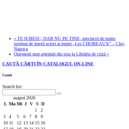
«
TE IUBESC, DAR NU PE TINE, spectacol de teatru
susținut de tinerii actori ai trupei „Les CHOBEAUX” – Cluj-
Napoca
Oneștenii sunt așteptați din nou la Librăria de criză
»
CAUTĂ CĂRȚI ÎN CATALOGUL ON-LINE
Caută
Search for:
august 2026
L
Ma
Mi
J
V
S
D
1
2
3
4
5
6
7
8
9
10
11
12
13
14
15
16