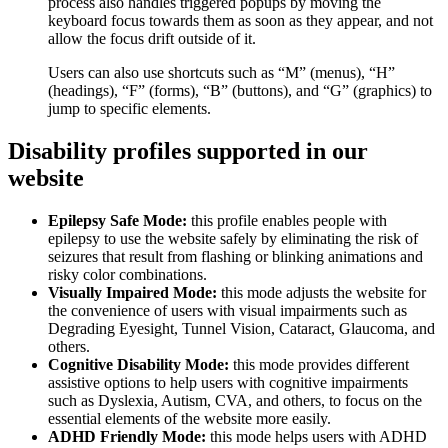
process also handles triggered popups by moving the
keyboard focus towards them as soon as they appear, and not
allow the focus drift outside of it.
Users can also use shortcuts such as “M” (menus), “H”
(headings), “F” (forms), “B” (buttons), and “G” (graphics) to
jump to specific elements.
Disability profiles supported in our
website
Epilepsy Safe Mode:
this profile enables people with
epilepsy to use the website safely by eliminating the risk of
seizures that result from flashing or blinking animations and
risky color combinations.
Visually Impaired Mode:
this mode adjusts the website for
the convenience of users with visual impairments such as
Degrading Eyesight, Tunnel Vision, Cataract, Glaucoma, and
others.
Cognitive Disability Mode:
this mode provides different
assistive options to help users with cognitive impairments
such as Dyslexia, Autism, CVA, and others, to focus on the
essential elements of the website more easily.
ADHD Friendly Mode:
this mode helps users with ADHD