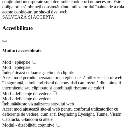
conținuturi încorporate sunt denumite cookie-uri ne-necesare. Este
obligatoriu să obțineți consimțământul utilizatorului înainte de a rula
aceste cookie-uri pe site-ul dvs. web.
SALVEAZĂ ȘI ACCEPTĂ
Accesibilitate
Moduri accesiblitate
Mod - epilepsie
Mod - epilepsie
Îndepărtează culoarea și elimină clipirile
Acest mod permite persoanelor cu epilepsie să utilizeze site-ul web
în siguranță, eliminând riscul de convulsii care rezultă din animații
intermitente sau clipitoare și combinații riscante de culori
Mod - deficiențe de vedere
Mod - deficiențe de vedere
Îmbunătățește vizualizarea site-ului web
Acest mod ajustează site-ul web pentru confortul utilizatorilor cu
deficiențe de vedere, cum ar fi Degrading Eyesight, Tunnel Vision,
Cataracta, Glaucom și altele
Modul - dizabilități cognitive