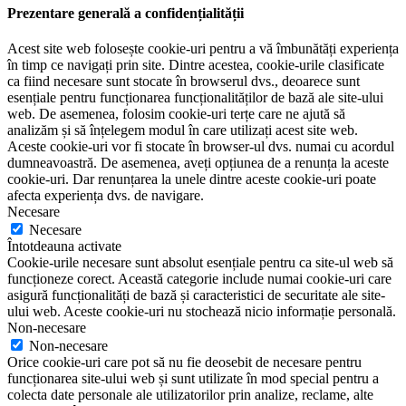
Prezentare generală a confidențialității
Acest site web folosește cookie-uri pentru a vă îmbunătăți experiența
în timp ce navigați prin site. Dintre acestea, cookie-urile clasificate
ca fiind necesare sunt stocate în browserul dvs., deoarece sunt
esențiale pentru funcționarea funcționalităților de bază ale site-ului
web. De asemenea, folosim cookie-uri terțe care ne ajută să
analizăm și să înțelegem modul în care utilizați acest site web.
Aceste cookie-uri vor fi stocate în browser-ul dvs. numai cu acordul
dumneavoastră. De asemenea, aveți opțiunea de a renunța la aceste
cookie-uri. Dar renunțarea la unele dintre aceste cookie-uri poate
afecta experiența dvs. de navigare.
Necesare
Necesare
Întotdeauna activate
Cookie-urile necesare sunt absolut esențiale pentru ca site-ul web să
funcționeze corect. Această categorie include numai cookie-uri care
asigură funcționalități de bază și caracteristici de securitate ale site-
ului web. Aceste cookie-uri nu stochează nicio informație personală.
Non-necesare
Non-necesare
Orice cookie-uri care pot să nu fie deosebit de necesare pentru
funcționarea site-ului web și sunt utilizate în mod special pentru a
colecta date personale ale utilizatorilor prin analize, reclame, alte