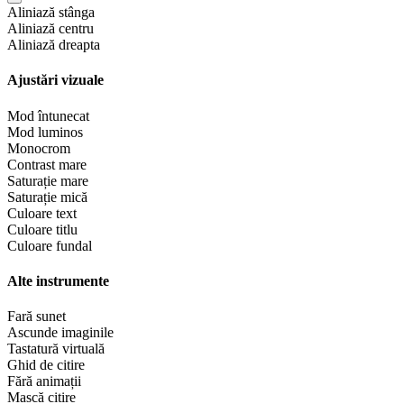
Aliniază stânga
Aliniază centru
Aliniază dreapta
Ajustări vizuale
Mod întunecat
Mod luminos
Monocrom
Contrast mare
Saturație mare
Saturație mică
Culoare text
Culoare titlu
Culoare fundal
Alte instrumente
Fară sunet
Ascunde imaginile
Tastatură virtuală
Ghid de citire
Fără animații
Mască citire