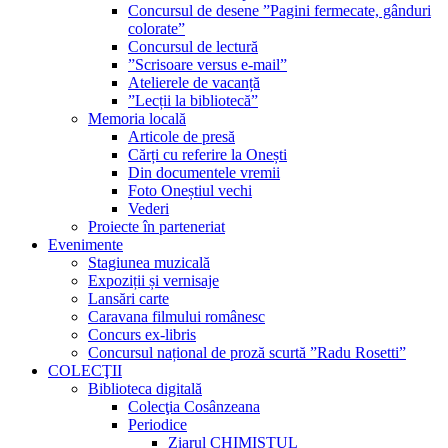
Concursul de desene ”Pagini fermecate, gânduri
colorate”
Concursul de lectură
”Scrisoare versus e-mail”
Atelierele de vacanță
”Lecții la bibliotecă”
Memoria locală
Articole de presă
Cărți cu referire la Onești
Din documentele vremii
Foto Oneștiul vechi
Vederi
Proiecte în parteneriat
Evenimente
Stagiunea muzicală
Expoziții și vernisaje
Lansări carte
Caravana filmului românesc
Concurs ex-libris
Concursul național de proză scurtă ”Radu Rosetti”
COLECŢII
Biblioteca digitală
Colecţia Cosânzeana
Periodice
Ziarul CHIMISTUL