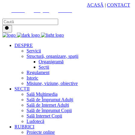
HUB CULTURAL ZONAL
ACASĂ
|
CONTACT
Youtube
Instagram
Facebook
DESPRE
Servicii
Structură, organizare, spații
Organigramă
Secții
Regulament
Istoric
Misiune, viziune, obiective
SECȚII
Sală Multimedia
Sală de Împrumut Adulți
Sală de Internet Adulți
Sală de împrumut Copii
Sală Internet Copii
Ludotecă
RUBRICI
Proiecte online