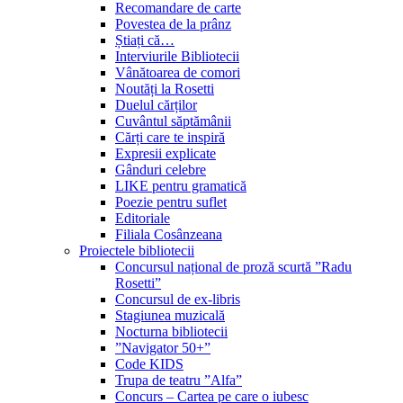
Recomandare de carte
Povestea de la prânz
Știați că…
Interviurile Bibliotecii
Vânătoarea de comori
Noutăți la Rosetti
Duelul cărților
Cuvântul săptămânii
Cărți care te inspiră
Expresii explicate
Gânduri celebre
LIKE pentru gramatică
Poezie pentru suflet
Editoriale
Filiala Cosânzeana
Proiectele bibliotecii
Concursul național de proză scurtă ”Radu
Rosetti”
Concursul de ex-libris
Stagiunea muzicală
Nocturna bibliotecii
”Navigator 50+”
Code KIDS
Trupa de teatru ”Alfa”
Concurs – Cartea pe care o iubesc