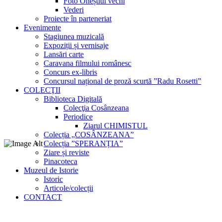
Foto Oneștiul vechi
Vederi
Proiecte în parteneriat
Evenimente
Stagiunea muzicală
Expoziții și vernisaje
Lansări carte
Caravana filmului românesc
Concurs ex-libris
Concursul național de proză scurtă ”Radu Rosetti”
COLECŢII
Biblioteca Digitală
Colecţia Cosânzeana
Periodice
Ziarul CHIMISTUL
Colecția „COSÂNZEANA”
Colecția ”SPERANȚIA”
Ziare și reviste
Pinacoteca
Muzeul de Istorie
Istoric
Articole/colecții
CONTACT