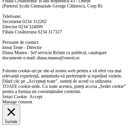
Filiala Cosânzeana: B-dul Republicii 43 - Onești
(Parterul Școlii Gimnaziale George Călinescu, Corp B)
Telefoane:
Secretariat 0234 312202
Director 0234 324099
Filiala Cosânzeana 0234 317327
Persoane de contact
Ionuț Tenie - Director
Diana Manea - Șef serviciu Relatii cu publicul, catalogare
documente e-mail: diana.manea@onesti.ro
Folosim cookie-uri pe site-ul nostru web pentru a vă oferi cea mai
relevantă experiență, amintindu-vă preferințele și repetând vizitele.
Dând clic pe „Acceptați toate”, sunteți de acord cu utilizarea
TOATE cookie-urile. Cu toate acestea, puteți accesa „Setări cookie”
pentru a furniza un consimțământ controlat.
Setari Cookie
Accept
Manage consent
Închide