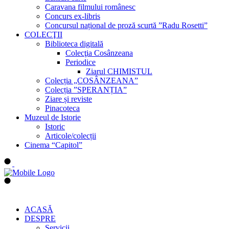
Caravana filmului românesc
Concurs ex-libris
Concursul național de proză scurtă ”Radu Rosetti”
COLECŢII
Biblioteca digitală
Colecţia Cosânzeana
Periodice
Ziarul CHIMISTUL
Colecția „COSÂNZEANA”
Colecția ”SPERANȚIA”
Ziare și reviste
Pinacoteca
Muzeul de Istorie
Istoric
Articole/colecții
Cinema “Capitol”
ACASĂ
DESPRE
Servicii