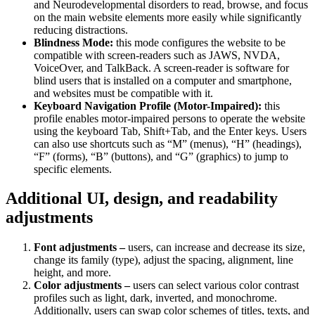
and Neurodevelopmental disorders to read, browse, and focus
on the main website elements more easily while significantly
reducing distractions.
Blindness Mode:
this mode configures the website to be
compatible with screen-readers such as JAWS, NVDA,
VoiceOver, and TalkBack. A screen-reader is software for
blind users that is installed on a computer and smartphone,
and websites must be compatible with it.
Keyboard Navigation Profile (Motor-Impaired):
this
profile enables motor-impaired persons to operate the website
using the keyboard Tab, Shift+Tab, and the Enter keys. Users
can also use shortcuts such as “M” (menus), “H” (headings),
“F” (forms), “B” (buttons), and “G” (graphics) to jump to
specific elements.
Additional UI, design, and readability
adjustments
Font adjustments –
users, can increase and decrease its size,
change its family (type), adjust the spacing, alignment, line
height, and more.
Color adjustments –
users can select various color contrast
profiles such as light, dark, inverted, and monochrome.
Additionally, users can swap color schemes of titles, texts, and