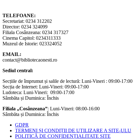
TELEFOANE:
Secretariat: 0234 312202
Director: 0234 324099
Filiala Cosânzeana: 0234 317327
Cinema Capitol: 0234311333
Muzeul de Istorie: 023324052
EMAIL:
contact@bibliotecaonesti.ro
Sediul central:
Secțiile de împrumut și salile de lectură: Luni-Vineri : 09:00-17:00
Secția de Internet: Luni-Vineri: 09:00-17:00
Ludoteca: Luni-Vineri: 09:00-17:00
Sâmbăta și Duminica: Închis
Filiala „Cosânzeana”
: Luni-Vineri: 08:00-16:00
Sâmbăta și Duminica: Închis
GDPR
TERMENI ȘI CONDIȚII DE UTILIZARE A SITE-ULU
POLITICĂ DE CONFIDENȚIALITATE SITE