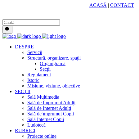
HUB CULTURAL ZONAL
ACASĂ
|
CONTACT
Youtube
Instagram
Facebook
DESPRE
Servicii
Structură, organizare, spații
Organigramă
Secții
Regulament
Istoric
Misiune, viziune, obiective
SECȚII
Sală Multimedia
Sală de Împrumut Adulți
Sală de Internet Adulți
Sală de împrumut Copii
Sală Internet Copii
Ludotecă
RUBRICI
Proiecte online