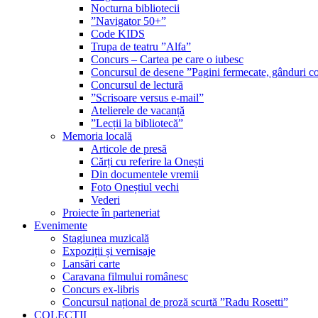
Nocturna bibliotecii
”Navigator 50+”
Code KIDS
Trupa de teatru ”Alfa”
Concurs – Cartea pe care o iubesc
Concursul de desene ”Pagini fermecate, gânduri co
Concursul de lectură
”Scrisoare versus e-mail”
Atelierele de vacanță
”Lecții la bibliotecă”
Memoria locală
Articole de presă
Cărți cu referire la Onești
Din documentele vremii
Foto Oneștiul vechi
Vederi
Proiecte în parteneriat
Evenimente
Stagiunea muzicală
Expoziții și vernisaje
Lansări carte
Caravana filmului românesc
Concurs ex-libris
Concursul național de proză scurtă ”Radu Rosetti”
COLECŢII