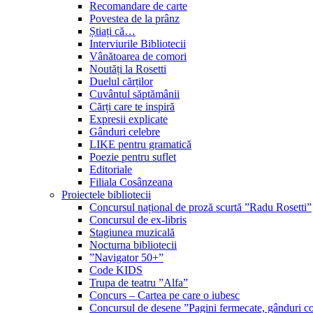
Recomandare de carte
Povestea de la prânz
Știați că…
Interviurile Bibliotecii
Vânătoarea de comori
Noutăți la Rosetti
Duelul cărților
Cuvântul săptămânii
Cărți care te inspiră
Expresii explicate
Gânduri celebre
LIKE pentru gramatică
Poezie pentru suflet
Editoriale
Filiala Cosânzeana
Proiectele bibliotecii
Concursul național de proză scurtă ”Radu Rosetti”
Concursul de ex-libris
Stagiunea muzicală
Nocturna bibliotecii
”Navigator 50+”
Code KIDS
Trupa de teatru ”Alfa”
Concurs – Cartea pe care o iubesc
Concursul de desene ”Pagini fermecate, gânduri co