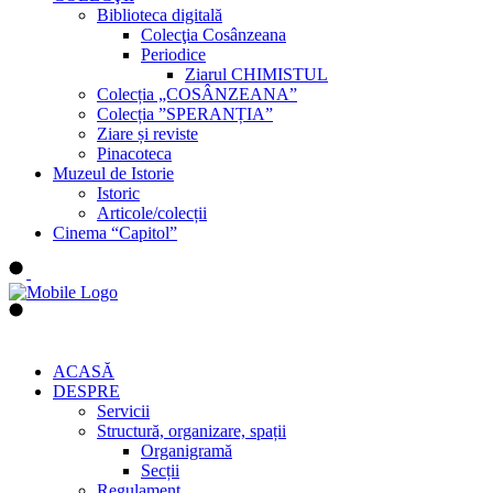
Biblioteca digitală
Colecţia Cosânzeana
Periodice
Ziarul CHIMISTUL
Colecția „COSÂNZEANA”
Colecția ”SPERANȚIA”
Ziare și reviste
Pinacoteca
Muzeul de Istorie
Istoric
Articole/colecții
Cinema “Capitol”
ACASĂ
DESPRE
Servicii
Structură, organizare, spații
Organigramă
Secții
Regulament