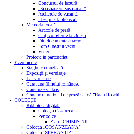
Concursul de lectură
”Scrisoare versus e-mail”
Atelierele de vacanță
”Lecții la bibliotecă”
Memoria locală
Articole de presă
Cărți cu referire la Onești
Din documentele vremii
Foto Oneștiul vechi
Vederi
Proiecte în parteneriat
Evenimente
Stagiunea muzicală
Expoziții și vernisaje
Lansări carte
Caravana filmului românesc
Concurs ex-libris
Concursul național de proză scurtă ”Radu Rosetti”
COLECŢII
Biblioteca digitală
Colecţia Cosânzeana
Periodice
Ziarul CHIMISTUL
Colecția „COSÂNZEANA”
Colecția ”SPERANȚIA”