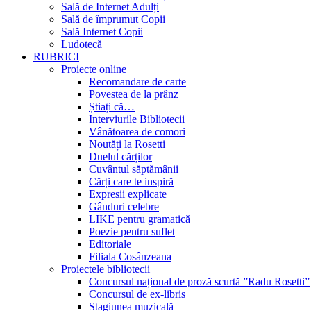
Sală de Internet Adulți
Sală de împrumut Copii
Sală Internet Copii
Ludotecă
RUBRICI
Proiecte online
Recomandare de carte
Povestea de la prânz
Știați că…
Interviurile Bibliotecii
Vânătoarea de comori
Noutăți la Rosetti
Duelul cărților
Cuvântul săptămânii
Cărți care te inspiră
Expresii explicate
Gânduri celebre
LIKE pentru gramatică
Poezie pentru suflet
Editoriale
Filiala Cosânzeana
Proiectele bibliotecii
Concursul național de proză scurtă ”Radu Rosetti”
Concursul de ex-libris
Stagiunea muzicală