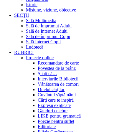
Istoric
Misiune, viziune, obiective
SECȚII
Sală Multimedia
Sală de Împrumut Adulți
Sală de Internet Adulți
Sală de împrumut Copii
Sală Internet Copii
Ludotecă
RUBRICI
Proiecte online
Recomandare de carte
Povestea de la prânz
Știați că…
Interviurile Bibliotecii
Vânătoarea de comori
Duelul cărților
Cuvântul săptămânii
Cărți care te inspiră
Expresii explicate
Gânduri celebre
LIKE pentru gramatică
Poezie pentru suflet
Editoriale
Filiala Cosânzeana