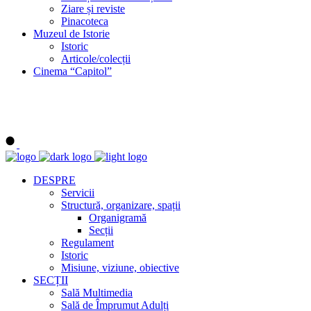
Ziare și reviste
Pinacoteca
Muzeul de Istorie
Istoric
Articole/colecții
Cinema “Capitol”
DESPRE
Servicii
Structură, organizare, spații
Organigramă
Secții
Regulament
Istoric
Misiune, viziune, obiective
SECȚII
Sală Multimedia
Sală de Împrumut Adulți