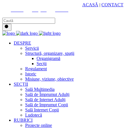
HUB CULTURAL ZONAL
ACASĂ
|
CONTACT
Youtube
Instagram
Facebook
DESPRE
Servicii
Structură, organizare, spații
Organigramă
Secții
Regulament
Istoric
Misiune, viziune, obiective
SECȚII
Sală Multimedia
Sală de Împrumut Adulți
Sală de Internet Adulți
Sală de împrumut Copii
Sală Internet Copii
Ludotecă
RUBRICI
Proiecte online