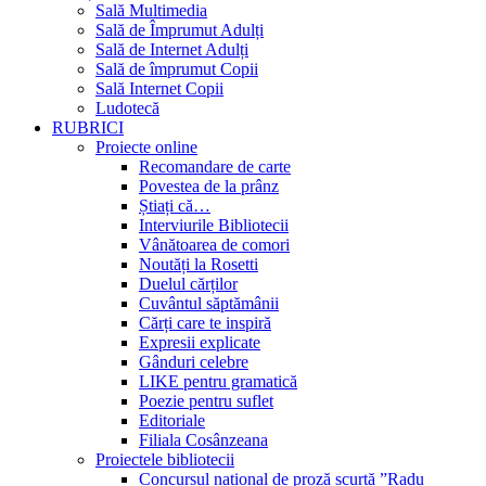
Sală Multimedia
Sală de Împrumut Adulți
Sală de Internet Adulți
Sală de împrumut Copii
Sală Internet Copii
Ludotecă
RUBRICI
Proiecte online
Recomandare de carte
Povestea de la prânz
Știați că…
Interviurile Bibliotecii
Vânătoarea de comori
Noutăți la Rosetti
Duelul cărților
Cuvântul săptămânii
Cărți care te inspiră
Expresii explicate
Gânduri celebre
LIKE pentru gramatică
Poezie pentru suflet
Editoriale
Filiala Cosânzeana
Proiectele bibliotecii
Concursul național de proză scurtă ”Radu