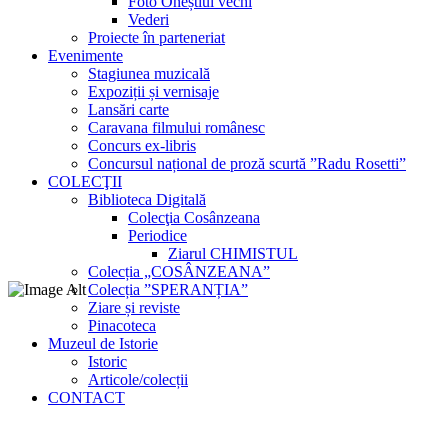
Foto Oneștiul vechi
Vederi
Proiecte în parteneriat
Evenimente
Stagiunea muzicală
Expoziții și vernisaje
Lansări carte
Caravana filmului românesc
Concurs ex-libris
Concursul național de proză scurtă ”Radu Rosetti”
COLECŢII
Biblioteca Digitală
Colecţia Cosânzeana
Periodice
Ziarul CHIMISTUL
Colecția „COSÂNZEANA”
Colecția ”SPERANȚIA”
Ziare și reviste
Pinacoteca
Muzeul de Istorie
Istoric
Articole/colecții
CONTACT