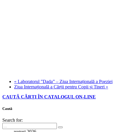
«
Laboratorul ”Dada” – Ziua Internațională a Poeziei
Ziua Internațională a Cărții pentru Copii și Tineri
»
CAUTĂ CĂRȚI ÎN CATALOGUL ON-LINE
Caută
Search for:
august 2026