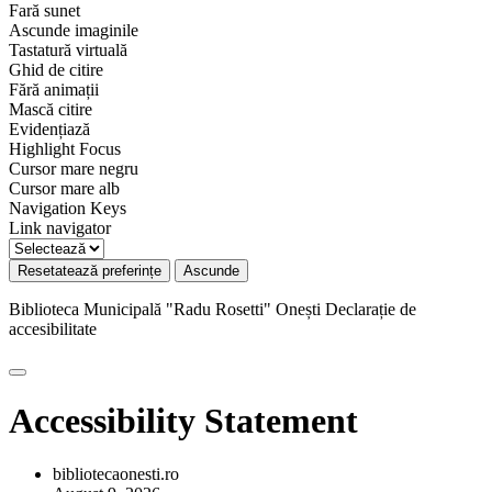
Fară sunet
Ascunde imaginile
Tastatură virtuală
Ghid de citire
Fără animații
Mască citire
Evidențiază
Highlight Focus
Cursor mare negru
Cursor mare alb
Navigation Keys
Link navigator
Resetatează preferințe
Ascunde
Biblioteca Municipală "Radu Rosetti" Onești
Declarație de
accesibilitate
Accessibility Statement
bibliotecaonesti.ro