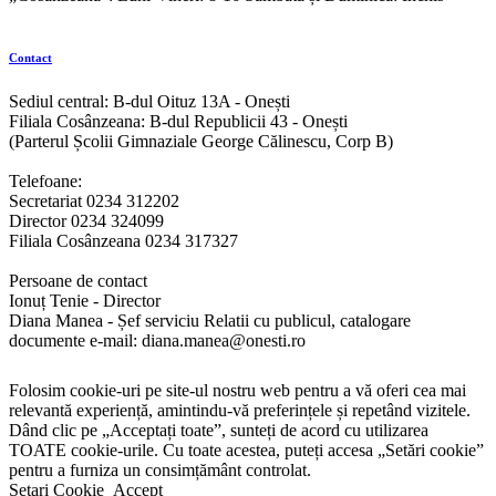
Contact
Sediul central: B-dul Oituz 13A - Onești
Filiala Cosânzeana: B-dul Republicii 43 - Onești
(Parterul Școlii Gimnaziale George Călinescu, Corp B)
Telefoane:
Secretariat 0234 312202
Director 0234 324099
Filiala Cosânzeana 0234 317327
Persoane de contact
Ionuț Tenie - Director
Diana Manea - Șef serviciu Relatii cu publicul, catalogare
documente e-mail: diana.manea@onesti.ro
Folosim cookie-uri pe site-ul nostru web pentru a vă oferi cea mai
relevantă experiență, amintindu-vă preferințele și repetând vizitele.
Dând clic pe „Acceptați toate”, sunteți de acord cu utilizarea
TOATE cookie-urile. Cu toate acestea, puteți accesa „Setări cookie”
pentru a furniza un consimțământ controlat.
Setari Cookie
Accept