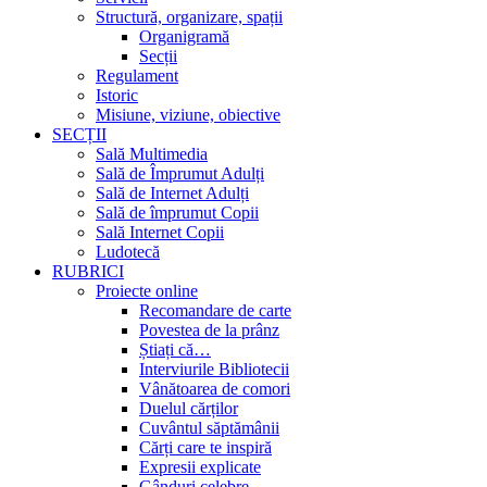
Structură, organizare, spații
Organigramă
Secții
Regulament
Istoric
Misiune, viziune, obiective
SECȚII
Sală Multimedia
Sală de Împrumut Adulți
Sală de Internet Adulți
Sală de împrumut Copii
Sală Internet Copii
Ludotecă
RUBRICI
Proiecte online
Recomandare de carte
Povestea de la prânz
Știați că…
Interviurile Bibliotecii
Vânătoarea de comori
Duelul cărților
Cuvântul săptămânii
Cărți care te inspiră
Expresii explicate
Gânduri celebre