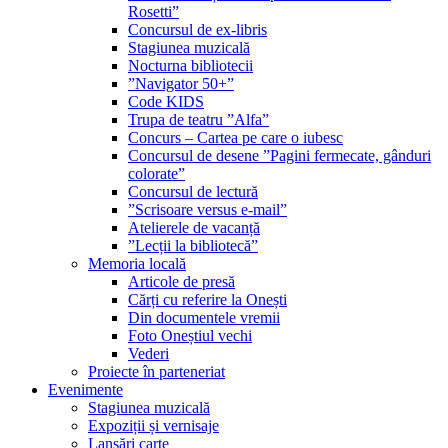
Rosetti”
Concursul de ex-libris
Stagiunea muzicală
Nocturna bibliotecii
”Navigator 50+”
Code KIDS
Trupa de teatru ”Alfa”
Concurs – Cartea pe care o iubesc
Concursul de desene ”Pagini fermecate, gânduri
colorate”
Concursul de lectură
”Scrisoare versus e-mail”
Atelierele de vacanță
”Lecții la bibliotecă”
Memoria locală
Articole de presă
Cărți cu referire la Onești
Din documentele vremii
Foto Oneștiul vechi
Vederi
Proiecte în parteneriat
Evenimente
Stagiunea muzicală
Expoziții și vernisaje
Lansări carte