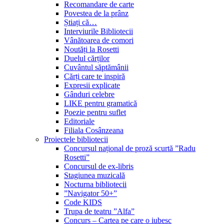
Recomandare de carte
Povestea de la prânz
Știați că…
Interviurile Bibliotecii
Vânătoarea de comori
Noutăți la Rosetti
Duelul cărților
Cuvântul săptămânii
Cărți care te inspiră
Expresii explicate
Gânduri celebre
LIKE pentru gramatică
Poezie pentru suflet
Editoriale
Filiala Cosânzeana
Proiectele bibliotecii
Concursul național de proză scurtă ”Radu
Rosetti”
Concursul de ex-libris
Stagiunea muzicală
Nocturna bibliotecii
”Navigator 50+”
Code KIDS
Trupa de teatru ”Alfa”
Concurs – Cartea pe care o iubesc