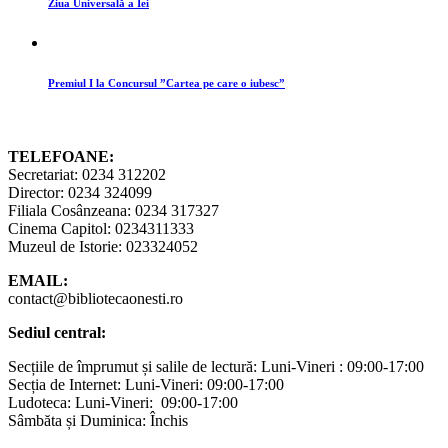
Ziua Universală a Iei
Premiul I la Concursul ”Cartea pe care o iubesc”
TELEFOANE:
Secretariat: 0234 312202
Director: 0234 324099
Filiala Cosânzeana: 0234 317327
Cinema Capitol: 0234311333
Muzeul de Istorie: 023324052
EMAIL:
contact@bibliotecaonesti.ro
Sediul central:
Secțiile de împrumut și salile de lectură: Luni-Vineri : 09:00-17:00
Secția de Internet: Luni-Vineri: 09:00-17:00
Ludoteca: Luni-Vineri: 09:00-17:00
Sâmbăta și Duminica: Închis