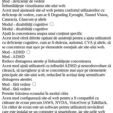
Mod - deficiențe de vedere
Îmbunătățește vizualizarea site-ului web
Acest mod ajustează site-ul web pentru confortul utilizatorilor cu
deficiențe de vedere, cum ar fi Degrading Eyesight, Tunnel Vision,
Cataracta, Glaucom și altele
Modul - dizabilități cognitive
Modul - dizabilități cognitive
Ajută la concentrarea asupra unui conținut specific
Acest mod oferă diferite opțiuni de asistență pentru a ajuta utilizatorii
cu deficiențe cognitive, cum ar fi dislexia, autismul, CVA și altele, să
se concentreze mai ușor pe elementele esențiale ale site-ului web.
Mod - ADHD
Mod - ADHD
Reduce distragerea atentie și îmbunătățește concentrarea
Acest mod ajută utilizatorii cu tulburări ADHD și neurodezvoltare să
citească, să navigheze și să se concentreze mai ușor pe elementele
principale ale site-ului web, reducând în același timp semnificativ
distragerea atentiei.
Mod - fără vedere
Mod - fără vedere
Permite folosirea ecranului în modul citire
Acest mod configurează site-ul web pentru a fi compatibil cu
cititoare de ecran precum JAWS, NVDA, VoiceOver și TalkBack.
Un cititor de ecran este un software pentru utilizatorii nevăzători
care este instalat pe un computer și smartphone, iar site-urile web