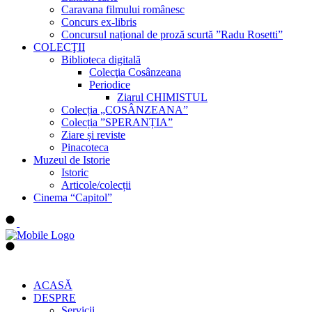
Caravana filmului românesc
Concurs ex-libris
Concursul național de proză scurtă ”Radu Rosetti”
COLECŢII
Biblioteca digitală
Colecţia Cosânzeana
Periodice
Ziarul CHIMISTUL
Colecția „COSÂNZEANA”
Colecția ”SPERANȚIA”
Ziare și reviste
Pinacoteca
Muzeul de Istorie
Istoric
Articole/colecții
Cinema “Capitol”
ACASĂ
DESPRE
Servicii