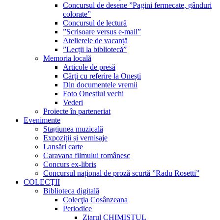
Concursul de desene ”Pagini fermecate, gânduri
colorate”
Concursul de lectură
”Scrisoare versus e-mail”
Atelierele de vacanță
”Lecții la bibliotecă”
Memoria locală
Articole de presă
Cărți cu referire la Onești
Din documentele vremii
Foto Oneștiul vechi
Vederi
Proiecte în parteneriat
Evenimente
Stagiunea muzicală
Expoziții și vernisaje
Lansări carte
Caravana filmului românesc
Concurs ex-libris
Concursul național de proză scurtă ”Radu Rosetti”
COLECŢII
Biblioteca digitală
Colecţia Cosânzeana
Periodice
Ziarul CHIMISTUL