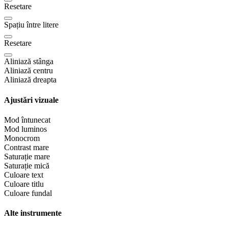
Resetare
Spațiu între litere
Resetare
Aliniază stânga
Aliniază centru
Aliniază dreapta
Ajustări vizuale
Mod întunecat
Mod luminos
Monocrom
Contrast mare
Saturație mare
Saturație mică
Culoare text
Culoare titlu
Culoare fundal
Alte instrumente