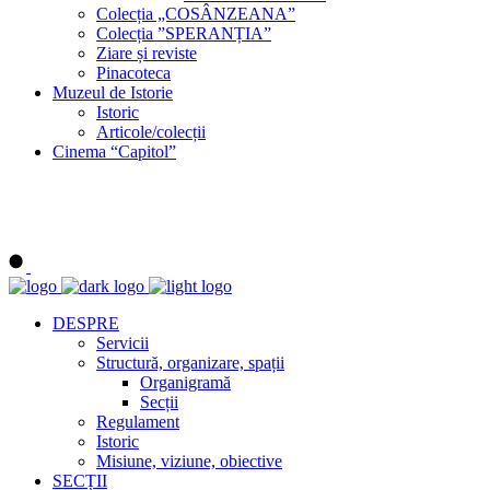
Colecția „COSÂNZEANA”
Colecția ”SPERANȚIA”
Ziare și reviste
Pinacoteca
Muzeul de Istorie
Istoric
Articole/colecții
Cinema “Capitol”
DESPRE
Servicii
Structură, organizare, spații
Organigramă
Secții
Regulament
Istoric
Misiune, viziune, obiective
SECȚII