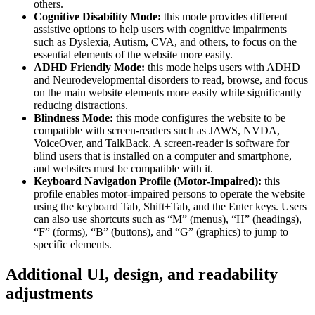
others.
Cognitive Disability Mode:
this mode provides different
assistive options to help users with cognitive impairments
such as Dyslexia, Autism, CVA, and others, to focus on the
essential elements of the website more easily.
ADHD Friendly Mode:
this mode helps users with ADHD
and Neurodevelopmental disorders to read, browse, and focus
on the main website elements more easily while significantly
reducing distractions.
Blindness Mode:
this mode configures the website to be
compatible with screen-readers such as JAWS, NVDA,
VoiceOver, and TalkBack. A screen-reader is software for
blind users that is installed on a computer and smartphone,
and websites must be compatible with it.
Keyboard Navigation Profile (Motor-Impaired):
this
profile enables motor-impaired persons to operate the website
using the keyboard Tab, Shift+Tab, and the Enter keys. Users
can also use shortcuts such as “M” (menus), “H” (headings),
“F” (forms), “B” (buttons), and “G” (graphics) to jump to
specific elements.
Additional UI, design, and readability
adjustments