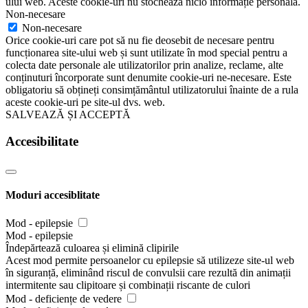
ului web. Aceste cookie-uri nu stochează nicio informație personală.
Non-necesare
Non-necesare
Orice cookie-uri care pot să nu fie deosebit de necesare pentru
funcționarea site-ului web și sunt utilizate în mod special pentru a
colecta date personale ale utilizatorilor prin analize, reclame, alte
conținuturi încorporate sunt denumite cookie-uri ne-necesare. Este
obligatoriu să obțineți consimțământul utilizatorului înainte de a rula
aceste cookie-uri pe site-ul dvs. web.
SALVEAZĂ ȘI ACCEPTĂ
Accesibilitate
Moduri accesiblitate
Mod - epilepsie
Mod - epilepsie
Îndepărtează culoarea și elimină clipirile
Acest mod permite persoanelor cu epilepsie să utilizeze site-ul web
în siguranță, eliminând riscul de convulsii care rezultă din animații
intermitente sau clipitoare și combinații riscante de culori
Mod - deficiențe de vedere