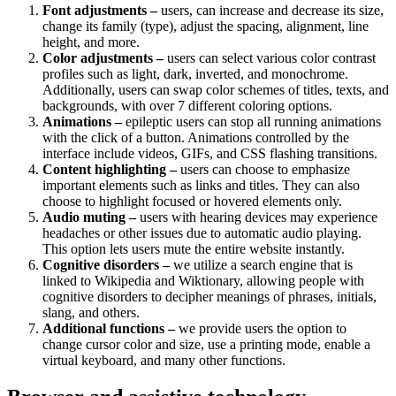
Font adjustments –
users, can increase and decrease its size,
change its family (type), adjust the spacing, alignment, line
height, and more.
Color adjustments –
users can select various color contrast
profiles such as light, dark, inverted, and monochrome.
Additionally, users can swap color schemes of titles, texts, and
backgrounds, with over 7 different coloring options.
Animations –
epileptic users can stop all running animations
with the click of a button. Animations controlled by the
interface include videos, GIFs, and CSS flashing transitions.
Content highlighting –
users can choose to emphasize
important elements such as links and titles. They can also
choose to highlight focused or hovered elements only.
Audio muting –
users with hearing devices may experience
headaches or other issues due to automatic audio playing.
This option lets users mute the entire website instantly.
Cognitive disorders –
we utilize a search engine that is
linked to Wikipedia and Wiktionary, allowing people with
cognitive disorders to decipher meanings of phrases, initials,
slang, and others.
Additional functions –
we provide users the option to
change cursor color and size, use a printing mode, enable a
virtual keyboard, and many other functions.