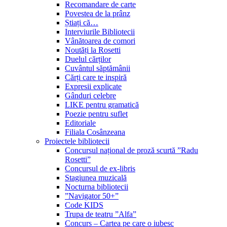
Recomandare de carte
Povestea de la prânz
Știați că…
Interviurile Bibliotecii
Vânătoarea de comori
Noutăți la Rosetti
Duelul cărților
Cuvântul săptămânii
Cărți care te inspiră
Expresii explicate
Gânduri celebre
LIKE pentru gramatică
Poezie pentru suflet
Editoriale
Filiala Cosânzeana
Proiectele bibliotecii
Concursul național de proză scurtă ”Radu
Rosetti”
Concursul de ex-libris
Stagiunea muzicală
Nocturna bibliotecii
”Navigator 50+”
Code KIDS
Trupa de teatru ”Alfa”
Concurs – Cartea pe care o iubesc