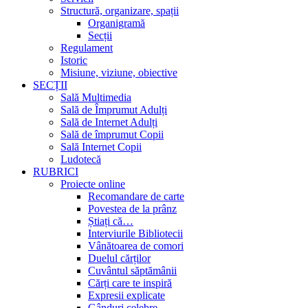
Structură, organizare, spații
Organigramă
Secții
Regulament
Istoric
Misiune, viziune, obiective
SECȚII
Sală Multimedia
Sală de Împrumut Adulți
Sală de Internet Adulți
Sală de împrumut Copii
Sală Internet Copii
Ludotecă
RUBRICI
Proiecte online
Recomandare de carte
Povestea de la prânz
Știați că…
Interviurile Bibliotecii
Vânătoarea de comori
Duelul cărților
Cuvântul săptămânii
Cărți care te inspiră
Expresii explicate
Gânduri celebre