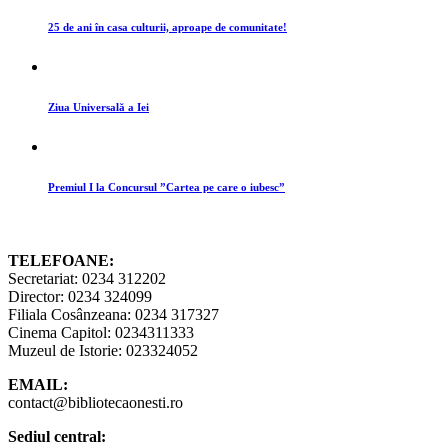
25 de ani în casa culturii, aproape de comunitate!
Ziua Universală a Iei
Premiul I la Concursul ”Cartea pe care o iubesc”
TELEFOANE:
Secretariat: 0234 312202
Director: 0234 324099
Filiala Cosânzeana: 0234 317327
Cinema Capitol: 0234311333
Muzeul de Istorie: 023324052
EMAIL:
contact@bibliotecaonesti.ro
Sediul central: