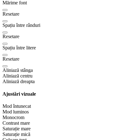
Mărime font
Resetare
Spațiu între rânduri
Resetare
Spațiu între litere
Resetare
Aliniază stânga
Aliniază centru
Aliniază dreapta
Ajustări vizuale
Mod întunecat
Mod luminos
Monocrom
Contrast mare
Saturație mare
Saturație mică
Culoare text