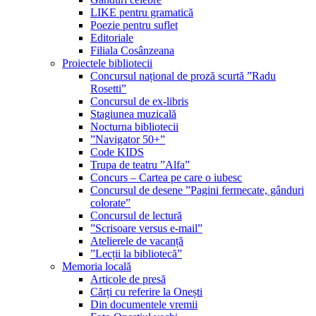
LIKE pentru gramatică
Poezie pentru suflet
Editoriale
Filiala Cosânzeana
Proiectele bibliotecii
Concursul național de proză scurtă ”Radu
Rosetti”
Concursul de ex-libris
Stagiunea muzicală
Nocturna bibliotecii
”Navigator 50+”
Code KIDS
Trupa de teatru ”Alfa”
Concurs – Cartea pe care o iubesc
Concursul de desene ”Pagini fermecate, gânduri
colorate”
Concursul de lectură
”Scrisoare versus e-mail”
Atelierele de vacanță
”Lecții la bibliotecă”
Memoria locală
Articole de presă
Cărți cu referire la Onești
Din documentele vremii