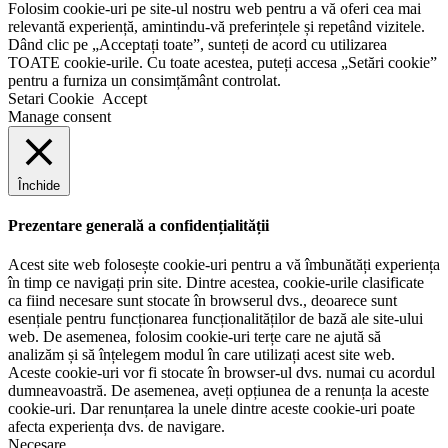
Folosim cookie-uri pe site-ul nostru web pentru a vă oferi cea mai
relevantă experiență, amintindu-vă preferințele și repetând vizitele.
Dând clic pe „Acceptați toate”, sunteți de acord cu utilizarea
TOATE cookie-urile. Cu toate acestea, puteți accesa „Setări cookie”
pentru a furniza un consimțământ controlat.
Setari Cookie
Accept
Manage consent
Închide
Prezentare generală a confidențialității
Acest site web folosește cookie-uri pentru a vă îmbunătăți experiența
în timp ce navigați prin site. Dintre acestea, cookie-urile clasificate
ca fiind necesare sunt stocate în browserul dvs., deoarece sunt
esențiale pentru funcționarea funcționalităților de bază ale site-ului
web. De asemenea, folosim cookie-uri terțe care ne ajută să
analizăm și să înțelegem modul în care utilizați acest site web.
Aceste cookie-uri vor fi stocate în browser-ul dvs. numai cu acordul
dumneavoastră. De asemenea, aveți opțiunea de a renunța la aceste
cookie-uri. Dar renunțarea la unele dintre aceste cookie-uri poate
afecta experiența dvs. de navigare.
Necesare