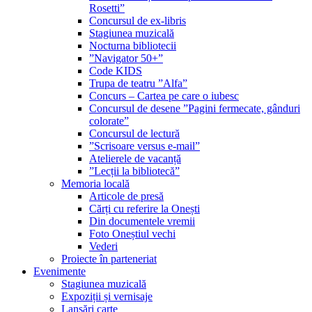
Rosetti”
Concursul de ex-libris
Stagiunea muzicală
Nocturna bibliotecii
”Navigator 50+”
Code KIDS
Trupa de teatru ”Alfa”
Concurs – Cartea pe care o iubesc
Concursul de desene ”Pagini fermecate, gânduri
colorate”
Concursul de lectură
”Scrisoare versus e-mail”
Atelierele de vacanță
”Lecții la bibliotecă”
Memoria locală
Articole de presă
Cărți cu referire la Onești
Din documentele vremii
Foto Oneștiul vechi
Vederi
Proiecte în parteneriat
Evenimente
Stagiunea muzicală
Expoziții și vernisaje
Lansări carte