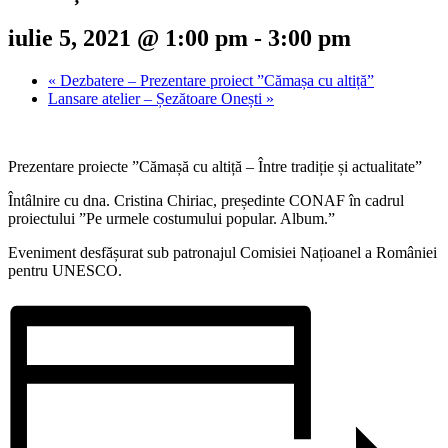
iulie 5, 2021 @ 1:00 pm
-
3:00 pm
«
Dezbatere – Prezentare proiect ”Cămașa cu altiță”
Lansare atelier – Șezătoare Onești
»
Prezentare proiecte ”Cămașă cu altiță – Între tradiție și actualitate”
Întâlnire cu dna. Cristina Chiriac, președinte CONAF în cadrul
proiectului ”Pe urmele costumului popular. Album.”
Eveniment desfășurat sub patronajul Comisiei Națioanel a României
pentru UNESCO.