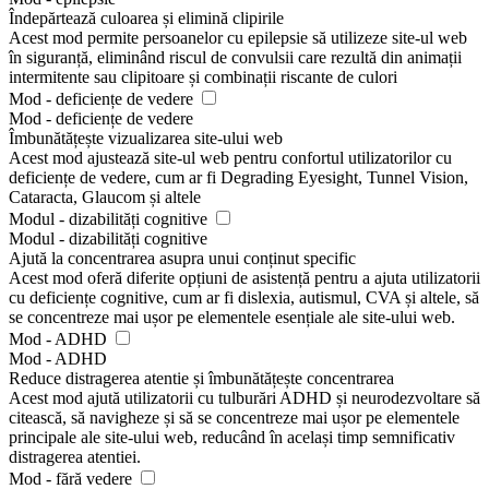
Îndepărtează culoarea și elimină clipirile
Acest mod permite persoanelor cu epilepsie să utilizeze site-ul web
în siguranță, eliminând riscul de convulsii care rezultă din animații
intermitente sau clipitoare și combinații riscante de culori
Mod - deficiențe de vedere
Mod - deficiențe de vedere
Îmbunătățește vizualizarea site-ului web
Acest mod ajustează site-ul web pentru confortul utilizatorilor cu
deficiențe de vedere, cum ar fi Degrading Eyesight, Tunnel Vision,
Cataracta, Glaucom și altele
Modul - dizabilități cognitive
Modul - dizabilități cognitive
Ajută la concentrarea asupra unui conținut specific
Acest mod oferă diferite opțiuni de asistență pentru a ajuta utilizatorii
cu deficiențe cognitive, cum ar fi dislexia, autismul, CVA și altele, să
se concentreze mai ușor pe elementele esențiale ale site-ului web.
Mod - ADHD
Mod - ADHD
Reduce distragerea atentie și îmbunătățește concentrarea
Acest mod ajută utilizatorii cu tulburări ADHD și neurodezvoltare să
citească, să navigheze și să se concentreze mai ușor pe elementele
principale ale site-ului web, reducând în același timp semnificativ
distragerea atentiei.
Mod - fără vedere