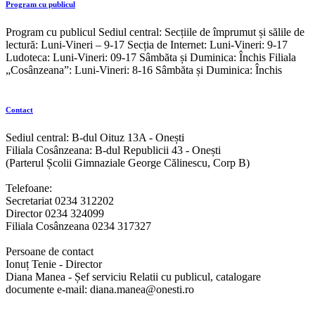
Program cu publicul
Program cu publicul Sediul central: Secțiile de împrumut și sălile de
lectură: Luni-Vineri – 9-17 Secția de Internet: Luni-Vineri: 9-17
Ludoteca: Luni-Vineri: 09-17 Sâmbăta și Duminica: Închis Filiala
„Cosânzeana”: Luni-Vineri: 8-16 Sâmbăta și Duminica: Închis
Contact
Sediul central: B-dul Oituz 13A - Onești
Filiala Cosânzeana: B-dul Republicii 43 - Onești
(Parterul Școlii Gimnaziale George Călinescu, Corp B)
Telefoane:
Secretariat 0234 312202
Director 0234 324099
Filiala Cosânzeana 0234 317327
Persoane de contact
Ionuț Tenie - Director
Diana Manea - Șef serviciu Relatii cu publicul, catalogare
documente e-mail: diana.manea@onesti.ro