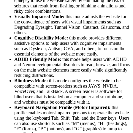
epilepsy to use the website safely by eliminating the risk of
seizures that result from flashing or blinking animations and
risky color combinations.
Visually Impaired Mode:
this mode adjusts the website for
the convenience of users with visual impairments such as
Degrading Eyesight, Tunnel Vision, Cataract, Glaucoma, and
others.
Cognitive Disability Mode:
this mode provides different
assistive options to help users with cognitive impairments
such as Dyslexia, Autism, CVA, and others, to focus on the
essential elements of the website more easily.
ADHD Friendly Mode:
this mode helps users with ADHD
and Neurodevelopmental disorders to read, browse, and focus
on the main website elements more easily while significantly
reducing distractions.
Blindness Mode:
this mode configures the website to be
compatible with screen-readers such as JAWS, NVDA,
VoiceOver, and TalkBack. A screen-reader is software for
blind users that is installed on a computer and smartphone,
and websites must be compatible with it.
Keyboard Navigation Profile (Motor-Impaired):
this
profile enables motor-impaired persons to operate the website
using the keyboard Tab, Shift+Tab, and the Enter keys. Users
can also use shortcuts such as “M” (menus), “H” (headings),
“F” (forms), “B” (buttons), and “G” (graphics) to jump to