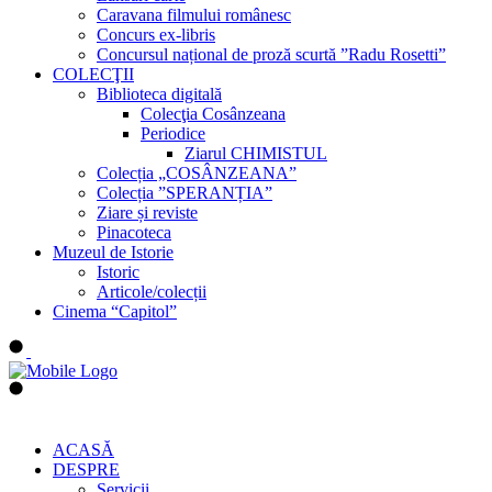
Caravana filmului românesc
Concurs ex-libris
Concursul național de proză scurtă ”Radu Rosetti”
COLECŢII
Biblioteca digitală
Colecţia Cosânzeana
Periodice
Ziarul CHIMISTUL
Colecția „COSÂNZEANA”
Colecția ”SPERANȚIA”
Ziare și reviste
Pinacoteca
Muzeul de Istorie
Istoric
Articole/colecții
Cinema “Capitol”
ACASĂ
DESPRE
Servicii