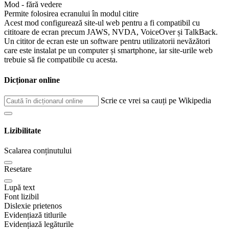
Mod - fără vedere
Permite folosirea ecranului în modul citire
Acest mod configurează site-ul web pentru a fi compatibil cu
cititoare de ecran precum JAWS, NVDA, VoiceOver și TalkBack.
Un cititor de ecran este un software pentru utilizatorii nevăzători
care este instalat pe un computer și smartphone, iar site-urile web
trebuie să fie compatibile cu acesta.
Dicționar online
Scrie ce vrei sa cauți pe Wikipedia
Lizibilitate
Scalarea conținutului
Resetare
Lupă text
Font lizibil
Dislexie prietenos
Evidențiază titlurile
Evidențiază legăturile