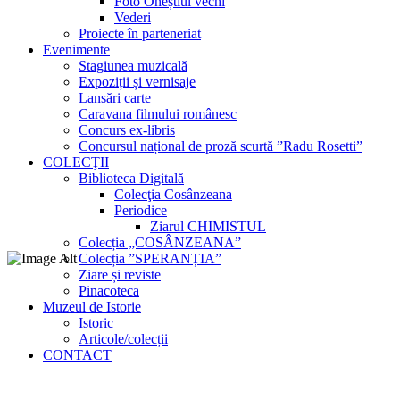
Foto Oneștiul vechi
Vederi
Proiecte în parteneriat
Evenimente
Stagiunea muzicală
Expoziții și vernisaje
Lansări carte
Caravana filmului românesc
Concurs ex-libris
Concursul național de proză scurtă ”Radu Rosetti”
COLECŢII
Biblioteca Digitală
Colecţia Cosânzeana
Periodice
Ziarul CHIMISTUL
Colecția „COSÂNZEANA”
Colecția ”SPERANȚIA”
Ziare și reviste
Pinacoteca
Muzeul de Istorie
Istoric
Articole/colecții
CONTACT