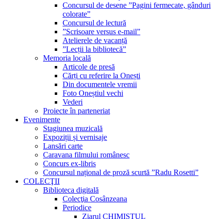
Concursul de desene ”Pagini fermecate, gânduri
colorate”
Concursul de lectură
”Scrisoare versus e-mail”
Atelierele de vacanță
”Lecții la bibliotecă”
Memoria locală
Articole de presă
Cărți cu referire la Onești
Din documentele vremii
Foto Oneștiul vechi
Vederi
Proiecte în parteneriat
Evenimente
Stagiunea muzicală
Expoziții și vernisaje
Lansări carte
Caravana filmului românesc
Concurs ex-libris
Concursul național de proză scurtă ”Radu Rosetti”
COLECŢII
Biblioteca digitală
Colecţia Cosânzeana
Periodice
Ziarul CHIMISTUL