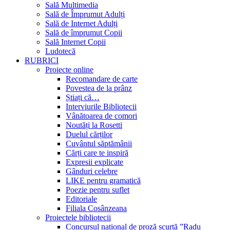
Sală Multimedia
Sală de Împrumut Adulți
Sală de Internet Adulți
Sală de împrumut Copii
Sală Internet Copii
Ludotecă
RUBRICI
Proiecte online
Recomandare de carte
Povestea de la prânz
Știați că…
Interviurile Bibliotecii
Vânătoarea de comori
Noutăți la Rosetti
Duelul cărților
Cuvântul săptămânii
Cărți care te inspiră
Expresii explicate
Gânduri celebre
LIKE pentru gramatică
Poezie pentru suflet
Editoriale
Filiala Cosânzeana
Proiectele bibliotecii
Concursul național de proză scurtă ”Radu