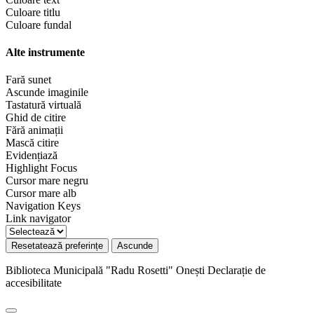
Culoare titlu
Culoare fundal
Alte instrumente
Fară sunet
Ascunde imaginile
Tastatură virtuală
Ghid de citire
Fără animații
Mască citire
Evidențiază
Highlight Focus
Cursor mare negru
Cursor mare alb
Navigation Keys
Link navigator
Resetatează preferințe
Ascunde
Biblioteca Municipală "Radu Rosetti" Onești
Declarație de
accesibilitate