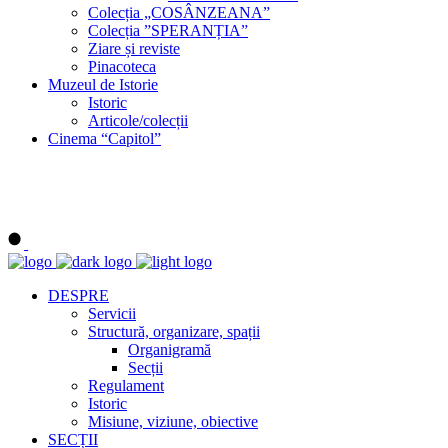
Colecția „COSÂNZEANA”
Colecția ”SPERANȚIA”
Ziare și reviste
Pinacoteca
Muzeul de Istorie
Istoric
Articole/colecții
Cinema “Capitol”
DESPRE
Servicii
Structură, organizare, spații
Organigramă
Secții
Regulament
Istoric
Misiune, viziune, obiective
SECȚII