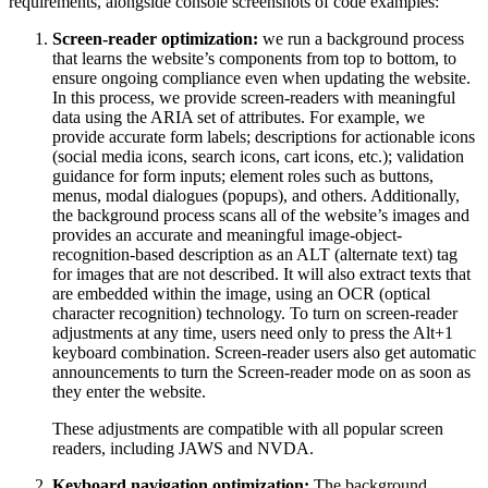
requirements, alongside console screenshots of code examples:
Screen-reader optimization:
we run a background process
that learns the website’s components from top to bottom, to
ensure ongoing compliance even when updating the website.
In this process, we provide screen-readers with meaningful
data using the ARIA set of attributes. For example, we
provide accurate form labels; descriptions for actionable icons
(social media icons, search icons, cart icons, etc.); validation
guidance for form inputs; element roles such as buttons,
menus, modal dialogues (popups), and others. Additionally,
the background process scans all of the website’s images and
provides an accurate and meaningful image-object-
recognition-based description as an ALT (alternate text) tag
for images that are not described. It will also extract texts that
are embedded within the image, using an OCR (optical
character recognition) technology. To turn on screen-reader
adjustments at any time, users need only to press the Alt+1
keyboard combination. Screen-reader users also get automatic
announcements to turn the Screen-reader mode on as soon as
they enter the website.
These adjustments are compatible with all popular screen
readers, including JAWS and NVDA.
Keyboard navigation optimization:
The background