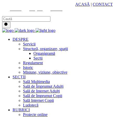
HUB CULTURAL ZONAL
ACASĂ
|
CONTACT
Youtube
Instagram
Facebook
DESPRE
Servicii
Structură, organizare, spații
Organigramă
Secții
Regulament
Istoric
Misiune, viziune, obiective
SECȚII
Sală Multimedia
Sală de Împrumut Adulți
Sală de Internet Adulți
Sală de împrumut Copii
Sală Internet Copii
Ludotecă
RUBRICI
Proiecte online