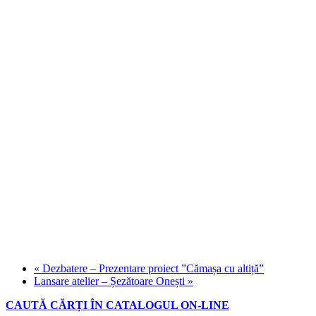
«
Dezbatere – Prezentare proiect ”Cămașa cu altiță”
Lansare atelier – Șezătoare Onești
»
CAUTĂ CĂRȚI ÎN CATALOGUL ON-LINE