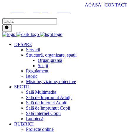
HUB CULTURAL ZONAL
ACASĂ
|
CONTACT
Youtube
Instagram
Facebook
DESPRE
Servicii
Structură, organizare, spații
Organigramă
Secții
Regulament
Istoric
Misiune, viziune, obiective
SECȚII
Sală Multimedia
Sală de Împrumut Adulți
Sală de Internet Adulți
Sală de împrumut Copii
Sală Internet Copii
Ludotecă
RUBRICI
Proiecte online