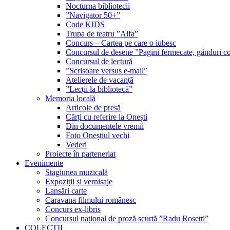
Nocturna bibliotecii
”Navigator 50+”
Code KIDS
Trupa de teatru ”Alfa”
Concurs – Cartea pe care o iubesc
Concursul de desene ”Pagini fermecate, gânduri co
Concursul de lectură
”Scrisoare versus e-mail”
Atelierele de vacanță
”Lecții la bibliotecă”
Memoria locală
Articole de presă
Cărți cu referire la Onești
Din documentele vremii
Foto Oneștiul vechi
Vederi
Proiecte în parteneriat
Evenimente
Stagiunea muzicală
Expoziții și vernisaje
Lansări carte
Caravana filmului românesc
Concurs ex-libris
Concursul național de proză scurtă ”Radu Rosetti”
COLECŢII