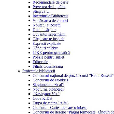
Recomandare de carte
Povestea de la prânz
Știați că…
Interviurile Bibliotecii
Vânătoarea de comori
Noutăți la Rosetti
Duelul cărților
Cuvântul săptămânii
Cărți care te inspiră
Expresii explicate
Gânduri celebre
LIKE pentru gramatică
Poezie pentru suflet
Editoriale
Filiala Cosânzeana
Proiectele bibliotecii
Concursul național de proză scurtă ”Radu Rosetti”
Concursul de ex-libris
Stagiunea muzicală
Nocturna bibliotecii
”Navigator 50+”
Code KIDS
Trupa de teatru ”Alfa”
Concurs – Cartea pe care o iubesc
Concursul de desene ”Pagini fermecate, gânduri co