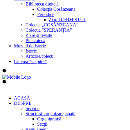
Biblioteca digitală
Colecţia Cosânzeana
Periodice
Ziarul CHIMISTUL
Colecția „COSÂNZEANA”
Colecția ”SPERANȚIA”
Ziare și reviste
Pinacoteca
Muzeul de Istorie
Istoric
Articole/colecții
Cinema “Capitol”
ACASĂ
DESPRE
Servicii
Structură, organizare, spații
Organigramă
Secții
Regulament