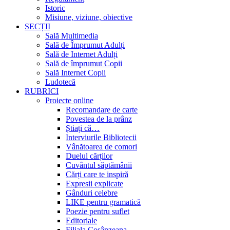
Istoric
Misiune, viziune, obiective
SECȚII
Sală Multimedia
Sală de Împrumut Adulți
Sală de Internet Adulți
Sală de împrumut Copii
Sală Internet Copii
Ludotecă
RUBRICI
Proiecte online
Recomandare de carte
Povestea de la prânz
Știați că…
Interviurile Bibliotecii
Vânătoarea de comori
Duelul cărților
Cuvântul săptămânii
Cărți care te inspiră
Expresii explicate
Gânduri celebre
LIKE pentru gramatică
Poezie pentru suflet
Editoriale
Filiala Cosânzeana