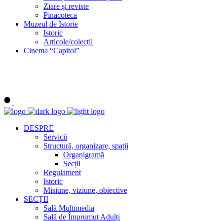
Ziare și reviste
Pinacoteca
Muzeul de Istorie
Istoric
Articole/colecții
Cinema “Capitol”
DESPRE
Servicii
Structură, organizare, spații
Organigramă
Secții
Regulament
Istoric
Misiune, viziune, obiective
SECȚII
Sală Multimedia
Sală de Împrumut Adulți