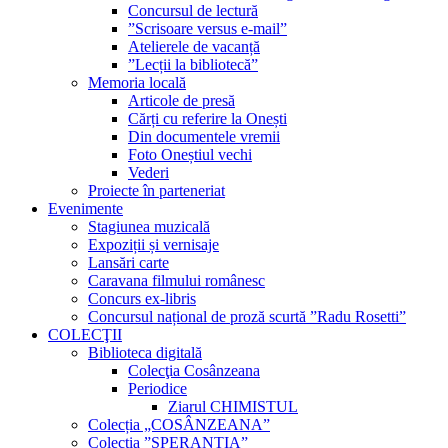
Concursul de lectură
”Scrisoare versus e-mail”
Atelierele de vacanță
”Lecții la bibliotecă”
Memoria locală
Articole de presă
Cărți cu referire la Onești
Din documentele vremii
Foto Oneștiul vechi
Vederi
Proiecte în parteneriat
Evenimente
Stagiunea muzicală
Expoziții și vernisaje
Lansări carte
Caravana filmului românesc
Concurs ex-libris
Concursul național de proză scurtă ”Radu Rosetti”
COLECŢII
Biblioteca digitală
Colecţia Cosânzeana
Periodice
Ziarul CHIMISTUL
Colecția „COSÂNZEANA”
Colecția ”SPERANȚIA”