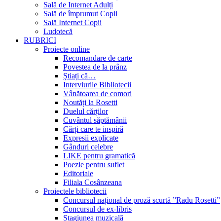
Sală de Internet Adulți
Sală de împrumut Copii
Sală Internet Copii
Ludotecă
RUBRICI
Proiecte online
Recomandare de carte
Povestea de la prânz
Știați că…
Interviurile Bibliotecii
Vânătoarea de comori
Noutăți la Rosetti
Duelul cărților
Cuvântul săptămânii
Cărți care te inspiră
Expresii explicate
Gânduri celebre
LIKE pentru gramatică
Poezie pentru suflet
Editoriale
Filiala Cosânzeana
Proiectele bibliotecii
Concursul național de proză scurtă ”Radu Rosetti”
Concursul de ex-libris
Stagiunea muzicală