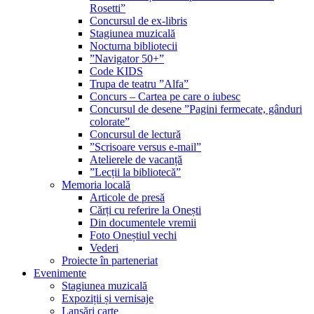
Rosetti”
Concursul de ex-libris
Stagiunea muzicală
Nocturna bibliotecii
”Navigator 50+”
Code KIDS
Trupa de teatru ”Alfa”
Concurs – Cartea pe care o iubesc
Concursul de desene ”Pagini fermecate, gânduri
colorate”
Concursul de lectură
”Scrisoare versus e-mail”
Atelierele de vacanță
”Lecții la bibliotecă”
Memoria locală
Articole de presă
Cărți cu referire la Onești
Din documentele vremii
Foto Oneștiul vechi
Vederi
Proiecte în parteneriat
Evenimente
Stagiunea muzicală
Expoziții și vernisaje
Lansări carte