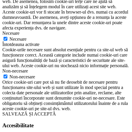
requirements, alongside console screenshots of code examples:
Screen-reader optimization:
we run a background process
that learns the website’s components from top to bottom, to
ensure ongoing compliance even when updating the website.
In this process, we provide screen-readers with meaningful
data using the ARIA set of attributes. For example, we
provide accurate form labels; descriptions for actionable icons
(social media icons, search icons, cart icons, etc.); validation
guidance for form inputs; element roles such as buttons,
menus, modal dialogues (popups), and others. Additionally,
the background process scans all of the website’s images and
provides an accurate and meaningful image-object-
recognition-based description as an ALT (alternate text) tag
for images that are not described. It will also extract texts that
are embedded within the image, using an OCR (optical
character recognition) technology. To turn on screen-reader
adjustments at any time, users need only to press the Alt+1
keyboard combination. Screen-reader users also get automatic
announcements to turn the Screen-reader mode on as soon as
they enter the website.
These adjustments are compatible with all popular screen
readers, including JAWS and NVDA.