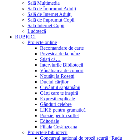
Sală Multimedia
Sală de Împrumut Adulți
Sală de Internet Adulți
Sală de împrumut Copii
Sală Internet Copii
Ludotecă
RUBRICI
Proiecte online
Recomandare de carte
Povestea de la prânz
Știați că…
Interviurile Bibliotecii
Vânătoarea de comori
Noutăți la Rosetti
Duelul cărților
Cuvântul săptămânii
Cărți care te inspiră
Expresii explicate
Gânduri celebre
LIKE pentru gramatică
Poezie pentru suflet
Editoriale
Filiala Cosânzeana
Proiectele bibliotecii
Concursul național de proză scurtă ”Radu