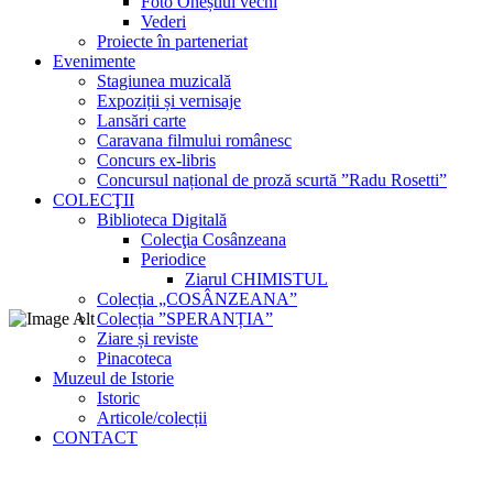
Foto Oneștiul vechi
Vederi
Proiecte în parteneriat
Evenimente
Stagiunea muzicală
Expoziții și vernisaje
Lansări carte
Caravana filmului românesc
Concurs ex-libris
Concursul național de proză scurtă ”Radu Rosetti”
COLECŢII
Biblioteca Digitală
Colecţia Cosânzeana
Periodice
Ziarul CHIMISTUL
Colecția „COSÂNZEANA”
Colecția ”SPERANȚIA”
Ziare și reviste
Pinacoteca
Muzeul de Istorie
Istoric
Articole/colecții
CONTACT