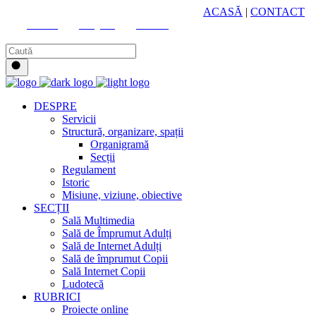
HUB CULTURAL ZONAL
ACASĂ
|
CONTACT
Youtube
Instagram
Facebook
DESPRE
Servicii
Structură, organizare, spații
Organigramă
Secții
Regulament
Istoric
Misiune, viziune, obiective
SECȚII
Sală Multimedia
Sală de Împrumut Adulți
Sală de Internet Adulți
Sală de împrumut Copii
Sală Internet Copii
Ludotecă
RUBRICI
Proiecte online