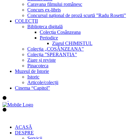
Caravana filmului românesc
Concurs ex-libris
Concursul național de proză scurtă ”Radu Rosetti”
COLECŢII
Biblioteca digitală
Colecţia Cosânzeana
Periodice
Ziarul CHIMISTUL
Colecția „COSÂNZEANA”
Colecția ”SPERANȚIA”
Ziare și reviste
Pinacoteca
Muzeul de Istorie
Istoric
Articole/colecții
Cinema “Capitol”
ACASĂ
DESPRE
Servicii