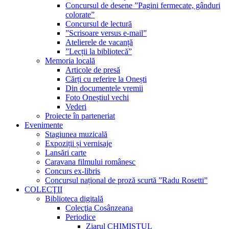
Concursul de desene ”Pagini fermecate, gânduri
colorate”
Concursul de lectură
”Scrisoare versus e-mail”
Atelierele de vacanță
”Lecții la bibliotecă”
Memoria locală
Articole de presă
Cărți cu referire la Onești
Din documentele vremii
Foto Oneștiul vechi
Vederi
Proiecte în parteneriat
Evenimente
Stagiunea muzicală
Expoziții și vernisaje
Lansări carte
Caravana filmului românesc
Concurs ex-libris
Concursul național de proză scurtă ”Radu Rosetti”
COLECŢII
Biblioteca digitală
Colecţia Cosânzeana
Periodice
Ziarul CHIMISTUL