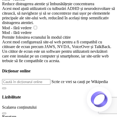
epilepsy to use the website safely by eliminating the risk of
seizures that result from flashing or blinking animations and
risky color combinations.
Visually Impaired Mode:
this mode adjusts the website for
the convenience of users with visual impairments such as
Degrading Eyesight, Tunnel Vision, Cataract, Glaucoma, and
others.
Cognitive Disability Mode:
this mode provides different
assistive options to help users with cognitive impairments
such as Dyslexia, Autism, CVA, and others, to focus on the
essential elements of the website more easily.
ADHD Friendly Mode:
this mode helps users with ADHD
and Neurodevelopmental disorders to read, browse, and focus
on the main website elements more easily while significantly
reducing distractions.
Blindness Mode:
this mode configures the website to be
compatible with screen-readers such as JAWS, NVDA,
VoiceOver, and TalkBack. A screen-reader is software for
blind users that is installed on a computer and smartphone,
and websites must be compatible with it.
Keyboard Navigation Profile (Motor-Impaired):
this
profile enables motor-impaired persons to operate the website
using the keyboard Tab, Shift+Tab, and the Enter keys. Users
can also use shortcuts such as “M” (menus), “H” (headings),
“F” (forms), “B” (buttons), and “G” (graphics) to jump to