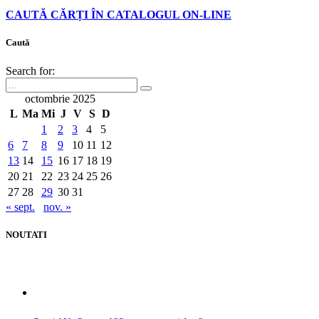
Mod - epilepsie
Îndepărtează culoarea și elimină clipirile
Acest mod permite persoanelor cu epilepsie să utilizeze site-ul web
în siguranță, eliminând riscul de convulsii care rezultă din animații
intermitente sau clipitoare și combinații riscante de culori
Mod - deficiențe de vedere
Mod - deficiențe de vedere
Îmbunătățește vizualizarea site-ului web
Acest mod ajustează site-ul web pentru confortul utilizatorilor cu
deficiențe de vedere, cum ar fi Degrading Eyesight, Tunnel Vision,
Cataracta, Glaucom și altele
Modul - dizabilități cognitive
Modul - dizabilități cognitive
Ajută la concentrarea asupra unui conținut specific
Acest mod oferă diferite opțiuni de asistență pentru a ajuta utilizatorii
cu deficiențe cognitive, cum ar fi dislexia, autismul, CVA și altele, să
se concentreze mai ușor pe elementele esențiale ale site-ului web.
Mod - ADHD
Mod - ADHD
Reduce distragerea atentie și îmbunătățește concentrarea
Acest mod ajută utilizatorii cu tulburări ADHD și neurodezvoltare să
citească, să navigheze și să se concentreze mai ușor pe elementele
principale ale site-ului web, reducând în același timp semnificativ
distragerea atentiei.