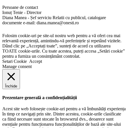
This website utilizes various technologies that are meant to make it
as accessible as possible at all times. We utilize an accessibility
interface that allows persons with specific disabilities to adjust the
website’s UI (user interface) and design it to their personal needs.
Additionally, the website utilizes an AI-based application that runs in
the background and optimizes its accessibility level constantly. This
application remediates the website’s HTML, adapts Its functionality
and behavior for screen-readers used by the blind users, and for
keyboard functions used by individuals with motor impairments.
If you’ve found a malfunction or have ideas for improvement, we’ll
be happy to hear from you. You can reach out to the website’s
operators by using the following email
Screen-reader and keyboard navigation
Our website implements the ARIA attributes (Accessible Rich
Internet Applications) technique, alongside various different
behavioral changes, to ensure blind users visiting with screen-
readers are able to read, comprehend, and enjoy the website’s
functions. As soon as a user with a screen-reader enters your site,
they immediately receive a prompt to enter the Screen-Reader
Profile so they can browse and operate your site effectively. Here’s
how our website covers some of the most important screen-reader