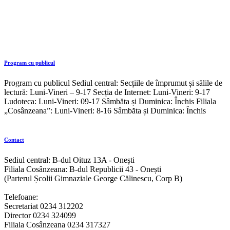
Accessibility Statement
bibliotecaonesti.ro
August 7, 2026
Compliance status
We firmly believe that the internet should be available and accessible
to anyone, and are committed to providing a website that is
accessible to the widest possible audience, regardless of
circumstance and ability.
To fulfill this, we aim to adhere as strictly as possible to the World
Wide Web Consortium’s (W3C) Web Content Accessibility
Guidelines 2.1 (WCAG 2.1) at the AA level. These guidelines
explain how to make web content accessible to people with a wide
array of disabilities. Complying with those guidelines helps us
ensure that the website is accessible to all people: blind people,
people with motor impairments, visual impairment, cognitive
disabilities, and more.