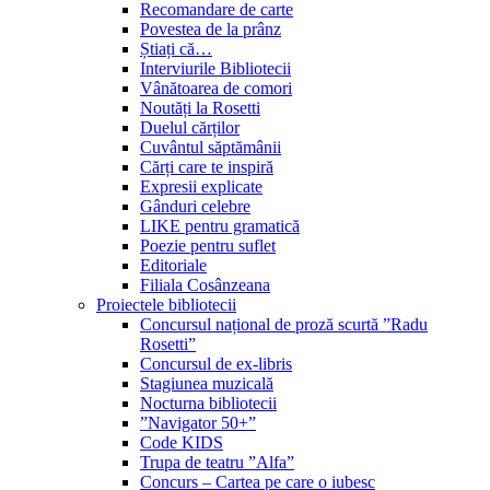
Recomandare de carte
Povestea de la prânz
Știați că…
Interviurile Bibliotecii
Vânătoarea de comori
Noutăți la Rosetti
Duelul cărților
Cuvântul săptămânii
Cărți care te inspiră
Expresii explicate
Gânduri celebre
LIKE pentru gramatică
Poezie pentru suflet
Editoriale
Filiala Cosânzeana
Proiectele bibliotecii
Concursul național de proză scurtă ”Radu
Rosetti”
Concursul de ex-libris
Stagiunea muzicală
Nocturna bibliotecii
”Navigator 50+”
Code KIDS
Trupa de teatru ”Alfa”
Concurs – Cartea pe care o iubesc