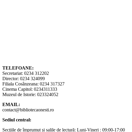
Evidențiază legăturile
Mărime font
Resetare
Spațiu între rânduri
Resetare
Spațiu între litere
Resetare
Aliniază stânga
Aliniază centru
Aliniază dreapta
Ajustări vizuale
Mod întunecat
Mod luminos
Monocrom
Contrast mare
Saturație mare
Saturație mică