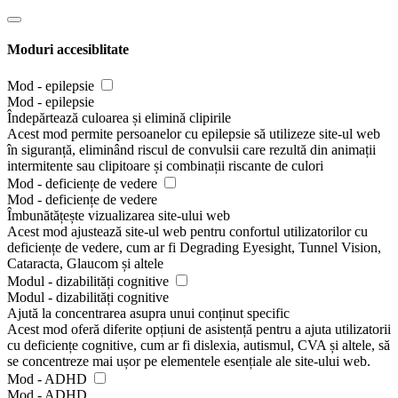
Keyboard navigation optimization:
The background
process also adjusts the website’s HTML, and adds various
behaviors using JavaScript code to make the website operable
by the keyboard. This includes the ability to navigate the
website using the Tab and Shift+Tab keys, operate
dropdowns with the arrow keys, close them with Esc, trigger
buttons and links using the Enter key, navigate between radio
and checkbox elements using the arrow keys, and fill them in
with the Spacebar or Enter key.Additionally, keyboard users
will find quick-navigation and content-skip menus, available
at any time by clicking Alt+1, or as the first elements of the
site while navigating with the keyboard. The background
process also handles triggered popups by moving the
keyboard focus towards them as soon as they appear, and not
allow the focus drift outside of it.
Users can also use shortcuts such as “M” (menus), “H”
(headings), “F” (forms), “B” (buttons), and “G” (graphics) to
jump to specific elements.
Disability profiles supported in our
website
Epilepsy Safe Mode:
this profile enables people with