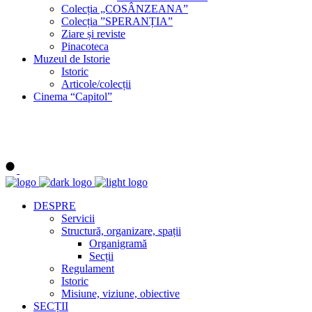
Colecția „COSÂNZEANA”
Colecția ”SPERANȚIA”
Ziare și reviste
Pinacoteca
Muzeul de Istorie
Istoric
Articole/colecții
Cinema “Capitol”
DESPRE
Servicii
Structură, organizare, spații
Organigramă
Secții
Regulament
Istoric
Misiune, viziune, obiective
SECȚII