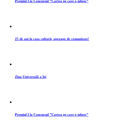
Mod - fără vedere
Mod - fără vedere
Permite folosirea ecranului în modul citire
Acest mod configurează site-ul web pentru a fi compatibil cu
cititoare de ecran precum JAWS, NVDA, VoiceOver și TalkBack.
Un cititor de ecran este un software pentru utilizatorii nevăzători
care este instalat pe un computer și smartphone, iar site-urile web
trebuie să fie compatibile cu acesta.
Dicționar online
Scrie ce vrei sa cauți pe Wikipedia
Lizibilitate
Scalarea conținutului
Resetare
Lupă text
Font lizibil
Dislexie prietenos
Evidențiază titlurile