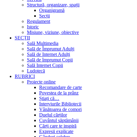
Structură, organizare, spații
Organigramă
Secții
Regulament
Istoric
Misiune, viziune, obiective
SECȚII
Sală Multimedia
Sală de Împrumut Adulți
Sală de Internet Adulți
Sală de împrumut Copii
Sală Internet Copii
Ludotecă
RUBRICI
Proiecte online
Recomandare de carte
Povestea de la prânz
Știați că…
Interviurile Bibliotecii
Vânătoarea de comori
Duelul cărților
Cuvântul săptămânii
Cărți care te inspiră
Expresii explicate
Gânduri celebre