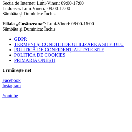
Culoare text
Culoare titlu
Culoare fundal
Alte instrumente
Fară sunet
Ascunde imaginile
Tastatură virtuală
Ghid de citire
Fără animații
Mască citire
Evidențiază
Highlight Focus
Cursor mare negru
Cursor mare alb
Navigation Keys
Link navigator
Resetatează preferințe
Ascunde
Biblioteca Municipală "Radu Rosetti" Onești
Declarație de
accesibilitate