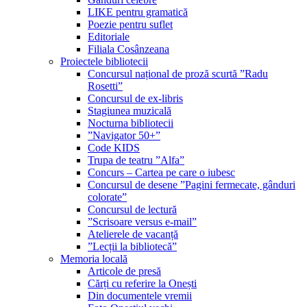
LIKE pentru gramatică
Poezie pentru suflet
Editoriale
Filiala Cosânzeana
Proiectele bibliotecii
Concursul național de proză scurtă ”Radu
Rosetti”
Concursul de ex-libris
Stagiunea muzicală
Nocturna bibliotecii
”Navigator 50+”
Code KIDS
Trupa de teatru ”Alfa”
Concurs – Cartea pe care o iubesc
Concursul de desene ”Pagini fermecate, gânduri
colorate”
Concursul de lectură
”Scrisoare versus e-mail”
Atelierele de vacanță
”Lecții la bibliotecă”
Memoria locală
Articole de presă
Cărți cu referire la Onești
Din documentele vremii