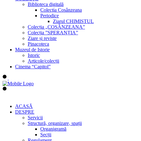
Biblioteca digitală
Colecţia Cosânzeana
Periodice
Ziarul CHIMISTUL
Colecția „COSÂNZEANA”
Colecția ”SPERANȚIA”
Ziare și reviste
Pinacoteca
Muzeul de Istorie
Istoric
Articole/colecții
Cinema “Capitol”
ACASĂ
DESPRE
Servicii
Structură, organizare, spații
Organigramă
Secții
Regulament