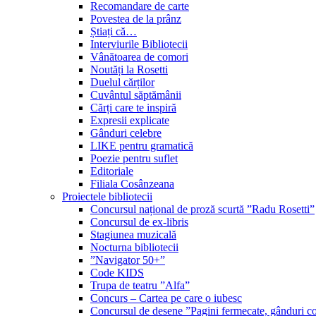
Recomandare de carte
Povestea de la prânz
Știați că…
Interviurile Bibliotecii
Vânătoarea de comori
Noutăți la Rosetti
Duelul cărților
Cuvântul săptămânii
Cărți care te inspiră
Expresii explicate
Gânduri celebre
LIKE pentru gramatică
Poezie pentru suflet
Editoriale
Filiala Cosânzeana
Proiectele bibliotecii
Concursul național de proză scurtă ”Radu Rosetti”
Concursul de ex-libris
Stagiunea muzicală
Nocturna bibliotecii
”Navigator 50+”
Code KIDS
Trupa de teatru ”Alfa”
Concurs – Cartea pe care o iubesc
Concursul de desene ”Pagini fermecate, gânduri co