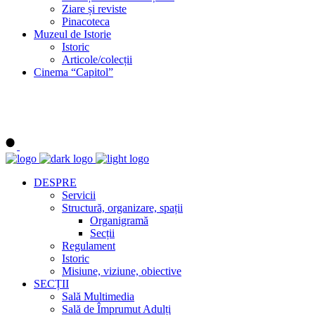
Ziare și reviste
Pinacoteca
Muzeul de Istorie
Istoric
Articole/colecții
Cinema “Capitol”
DESPRE
Servicii
Structură, organizare, spații
Organigramă
Secții
Regulament
Istoric
Misiune, viziune, obiective
SECȚII
Sală Multimedia
Sală de Împrumut Adulți