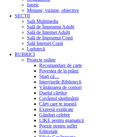
Istoric
Misiune, viziune, obiective
SECȚII
Sală Multimedia
Sală de Împrumut Adulți
Sală de Internet Adulți
Sală de împrumut Copii
Sală Internet Copii
Ludotecă
RUBRICI
Proiecte online
Recomandare de carte
Povestea de la prânz
Știați că…
Interviurile Bibliotecii
Vânătoarea de comori
Duelul cărților
Cuvântul săptămânii
Cărți care te inspiră
Expresii explicate
Gânduri celebre
LIKE pentru gramatică
Poezie pentru suflet
Editoriale
Filiala Cosânzeana