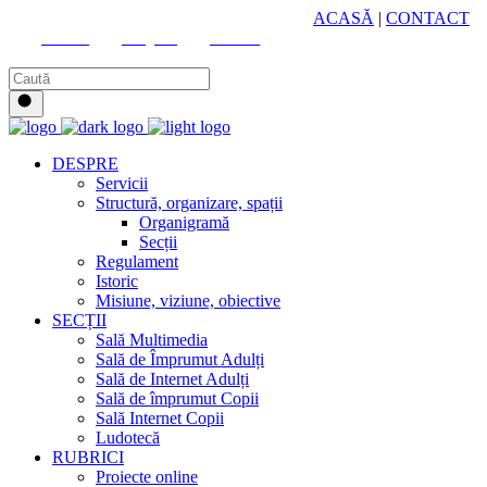
HUB CULTURAL ZONAL
ACASĂ
|
CONTACT
Youtube
Instagram
Facebook
DESPRE
Servicii
Structură, organizare, spații
Organigramă
Secții
Regulament
Istoric
Misiune, viziune, obiective
SECȚII
Sală Multimedia
Sală de Împrumut Adulți
Sală de Internet Adulți
Sală de împrumut Copii
Sală Internet Copii
Ludotecă
RUBRICI
Proiecte online