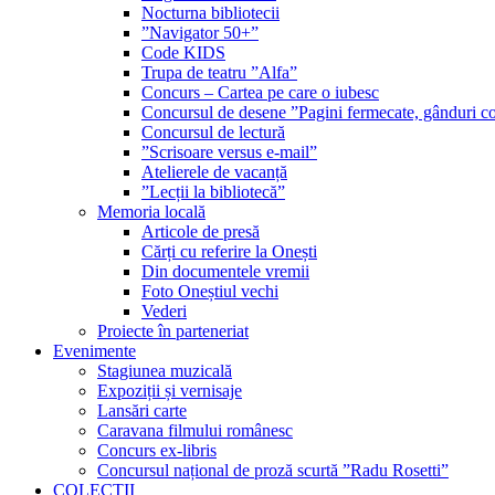
Nocturna bibliotecii
”Navigator 50+”
Code KIDS
Trupa de teatru ”Alfa”
Concurs – Cartea pe care o iubesc
Concursul de desene ”Pagini fermecate, gânduri co
Concursul de lectură
”Scrisoare versus e-mail”
Atelierele de vacanță
”Lecții la bibliotecă”
Memoria locală
Articole de presă
Cărți cu referire la Onești
Din documentele vremii
Foto Oneștiul vechi
Vederi
Proiecte în parteneriat
Evenimente
Stagiunea muzicală
Expoziții și vernisaje
Lansări carte
Caravana filmului românesc
Concurs ex-libris
Concursul național de proză scurtă ”Radu Rosetti”
COLECŢII