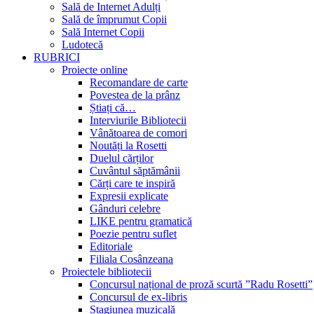
Sală de Internet Adulți
Sală de împrumut Copii
Sală Internet Copii
Ludotecă
RUBRICI
Proiecte online
Recomandare de carte
Povestea de la prânz
Știați că…
Interviurile Bibliotecii
Vânătoarea de comori
Noutăți la Rosetti
Duelul cărților
Cuvântul săptămânii
Cărți care te inspiră
Expresii explicate
Gânduri celebre
LIKE pentru gramatică
Poezie pentru suflet
Editoriale
Filiala Cosânzeana
Proiectele bibliotecii
Concursul național de proză scurtă ”Radu Rosetti”
Concursul de ex-libris
Stagiunea muzicală