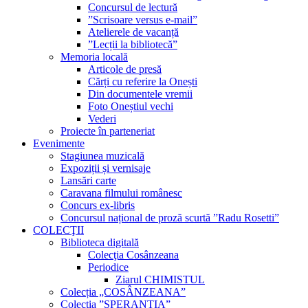
Concursul de lectură
”Scrisoare versus e-mail”
Atelierele de vacanță
”Lecții la bibliotecă”
Memoria locală
Articole de presă
Cărți cu referire la Onești
Din documentele vremii
Foto Oneștiul vechi
Vederi
Proiecte în parteneriat
Evenimente
Stagiunea muzicală
Expoziții și vernisaje
Lansări carte
Caravana filmului românesc
Concurs ex-libris
Concursul național de proză scurtă ”Radu Rosetti”
COLECŢII
Biblioteca digitală
Colecţia Cosânzeana
Periodice
Ziarul CHIMISTUL
Colecția „COSÂNZEANA”
Colecția ”SPERANȚIA”