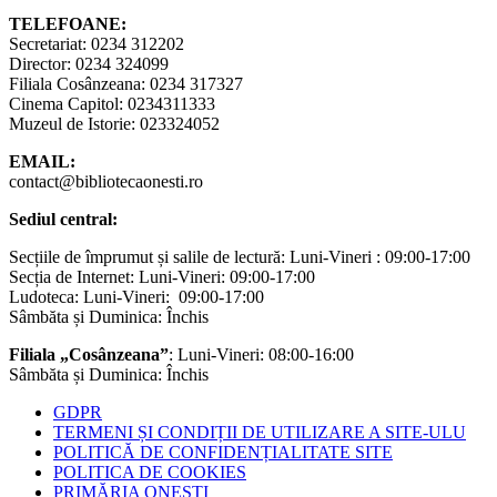
TELEFOANE:
Secretariat: 0234 312202
Director: 0234 324099
Filiala Cosânzeana: 0234 317327
Cinema Capitol: 0234311333
Muzeul de Istorie: 023324052
EMAIL:
contact@bibliotecaonesti.ro
Sediul central:
Secțiile de împrumut și salile de lectură: Luni-Vineri : 09:00-17:00
Secția de Internet: Luni-Vineri: 09:00-17:00
Ludoteca: Luni-Vineri: 09:00-17:00
Sâmbăta și Duminica: Închis
Filiala „Cosânzeana”
: Luni-Vineri: 08:00-16:00
Sâmbăta și Duminica: Închis
GDPR
TERMENI ȘI CONDIȚII DE UTILIZARE A SITE-ULU
POLITICĂ DE CONFIDENȚIALITATE SITE
POLITICA DE COOKIES
PRIMĂRIA ONEȘTI