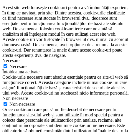
Acest site web folosește cookie-uri pentru a vă îmbunătăți experiența
în timp ce navigați prin site. Dintre acestea, cookie-urile clasificate
ca fiind necesare sunt stocate în browserul dvs., deoarece sunt
esențiale pentru funcționarea funcționalităților de bază ale site-ului
web. De asemenea, folosim cookie-uri terțe care ne ajută să
analizăm și să înțelegem modul în care utilizați acest site web.
Aceste cookie-uri vor fi stocate în browser-ul dvs. numai cu acordul
dumneavoastră. De asemenea, aveți opțiunea de a renunța la aceste
cookie-uri. Dar renunțarea la unele dintre aceste cookie-uri poate
afecta experiența dvs. de navigare.
Necesare
Necesare
Întotdeauna activate
Cookie-urile necesare sunt absolut esențiale pentru ca site-ul web să
funcționeze corect. Această categorie include numai cookie-uri care
asigură funcționalități de bază și caracteristici de securitate ale site-
ului web. Aceste cookie-uri nu stochează nicio informație personală.
Non-necesare
Non-necesare
Orice cookie-uri care pot să nu fie deosebit de necesare pentru
funcționarea site-ului web și sunt utilizate în mod special pentru a
colecta date personale ale utilizatorilor prin analize, reclame, alte
conținuturi încorporate sunt denumite cookie-uri ne-necesare. Este
obligatoriu să obțineți consimțământul utilizatorului înainte de a rula