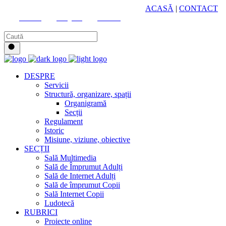
HUB CULTURAL ZONAL
ACASĂ
|
CONTACT
Youtube
Instagram
Facebook
DESPRE
Servicii
Structură, organizare, spații
Organigramă
Secții
Regulament
Istoric
Misiune, viziune, obiective
SECȚII
Sală Multimedia
Sală de Împrumut Adulți
Sală de Internet Adulți
Sală de împrumut Copii
Sală Internet Copii
Ludotecă
RUBRICI
Proiecte online