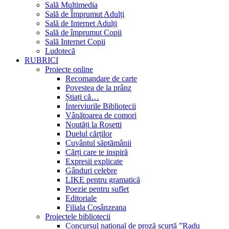
Sală Multimedia
Sală de Împrumut Adulți
Sală de Internet Adulți
Sală de împrumut Copii
Sală Internet Copii
Ludotecă
RUBRICI
Proiecte online
Recomandare de carte
Povestea de la prânz
Știați că…
Interviurile Bibliotecii
Vânătoarea de comori
Noutăți la Rosetti
Duelul cărților
Cuvântul săptămânii
Cărți care te inspiră
Expresii explicate
Gânduri celebre
LIKE pentru gramatică
Poezie pentru suflet
Editoriale
Filiala Cosânzeana
Proiectele bibliotecii
Concursul național de proză scurtă ”Radu