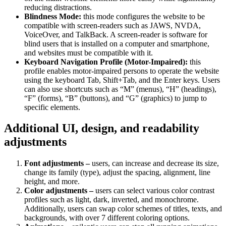
reducing distractions.
Blindness Mode:
this mode configures the website to be
compatible with screen-readers such as JAWS, NVDA,
VoiceOver, and TalkBack. A screen-reader is software for
blind users that is installed on a computer and smartphone,
and websites must be compatible with it.
Keyboard Navigation Profile (Motor-Impaired):
this
profile enables motor-impaired persons to operate the website
using the keyboard Tab, Shift+Tab, and the Enter keys. Users
can also use shortcuts such as “M” (menus), “H” (headings),
“F” (forms), “B” (buttons), and “G” (graphics) to jump to
specific elements.
Additional UI, design, and readability
adjustments
Font adjustments –
users, can increase and decrease its size,
change its family (type), adjust the spacing, alignment, line
height, and more.
Color adjustments –
users can select various color contrast
profiles such as light, dark, inverted, and monochrome.
Additionally, users can swap color schemes of titles, texts, and
backgrounds, with over 7 different coloring options.