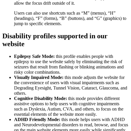
allow the focus drift outside of it.
Users can also use shortcuts such as “M” (menus), “H”
(headings), “F” (forms), “B” (buttons), and “G” (graphics) to
jump to specific elements.
Disability profiles supported in our
website
Epilepsy Safe Mode:
this profile enables people with
epilepsy to use the website safely by eliminating the risk of
seizures that result from flashing or blinking animations and
risky color combinations.
Visually Impaired Mode:
this mode adjusts the website for
the convenience of users with visual impairments such as
Degrading Eyesight, Tunnel Vision, Cataract, Glaucoma, and
others.
Cognitive Disability Mode:
this mode provides different
assistive options to help users with cognitive impairments
such as Dyslexia, Autism, CVA, and others, to focus on the
essential elements of the website more easily.
ADHD Friendly Mode:
this mode helps users with ADHD
and Neurodevelopmental disorders to read, browse, and focus
on the main website elements more easily while significantly