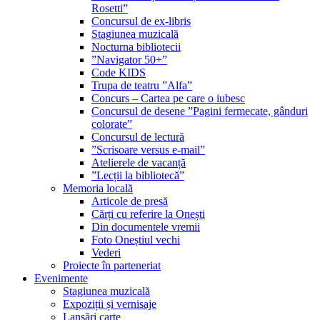
Rosetti”
Concursul de ex-libris
Stagiunea muzicală
Nocturna bibliotecii
”Navigator 50+”
Code KIDS
Trupa de teatru ”Alfa”
Concurs – Cartea pe care o iubesc
Concursul de desene ”Pagini fermecate, gânduri
colorate”
Concursul de lectură
”Scrisoare versus e-mail”
Atelierele de vacanță
”Lecții la bibliotecă”
Memoria locală
Articole de presă
Cărți cu referire la Onești
Din documentele vremii
Foto Oneștiul vechi
Vederi
Proiecte în parteneriat
Evenimente
Stagiunea muzicală
Expoziții și vernisaje
Lansări carte