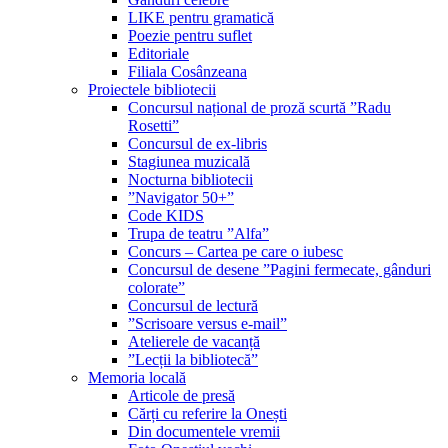
LIKE pentru gramatică
Poezie pentru suflet
Editoriale
Filiala Cosânzeana
Proiectele bibliotecii
Concursul național de proză scurtă ”Radu
Rosetti”
Concursul de ex-libris
Stagiunea muzicală
Nocturna bibliotecii
”Navigator 50+”
Code KIDS
Trupa de teatru ”Alfa”
Concurs – Cartea pe care o iubesc
Concursul de desene ”Pagini fermecate, gânduri
colorate”
Concursul de lectură
”Scrisoare versus e-mail”
Atelierele de vacanță
”Lecții la bibliotecă”
Memoria locală
Articole de presă
Cărți cu referire la Onești
Din documentele vremii