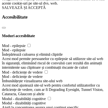
aceste cookie-uri pe site-ul dvs. web.
SALVEAZĂ ȘI ACCEPTĂ
Accesibilitate
Moduri accesiblitate
Mod - epilepsie
Mod - epilepsie
Îndepărtează culoarea și elimină clipirile
Acest mod permite persoanelor cu epilepsie să utilizeze site-ul web
în siguranță, eliminând riscul de convulsii care rezultă din animații
intermitente sau clipitoare și combinații riscante de culori
Mod - deficiențe de vedere
Mod - deficiențe de vedere
Îmbunătățește vizualizarea site-ului web
Acest mod ajustează site-ul web pentru confortul utilizatorilor cu
deficiențe de vedere, cum ar fi Degrading Eyesight, Tunnel Vision,
Cataracta, Glaucom și altele
Modul - dizabilități cognitive
Modul - dizabilități cognitive
Ajută la concentrarea asupra unui conținut specific