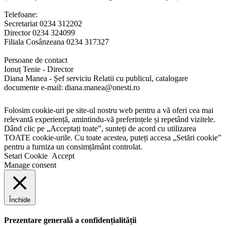
Telefoane:
Secretariat 0234 312202
Director 0234 324099
Filiala Cosânzeana 0234 317327
Persoane de contact
Ionuț Tenie - Director
Diana Manea - Șef serviciu Relatii cu publicul, catalogare
documente e-mail: diana.manea@onesti.ro
Folosim cookie-uri pe site-ul nostru web pentru a vă oferi cea mai
relevantă experiență, amintindu-vă preferințele și repetând vizitele.
Dând clic pe „Acceptați toate”, sunteți de acord cu utilizarea
TOATE cookie-urile. Cu toate acestea, puteți accesa „Setări cookie”
pentru a furniza un consimțământ controlat.
Setari Cookie
Accept
Manage consent
Închide
Prezentare generală a confidențialității