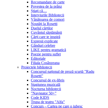
Recomandare de carte
Povestea de la prânz
Știați că…
Interviurile Bibliotecii
Vânătoarea de comori
Noutăți la Rosetti
Duelul cărților
Cuvântul săptămânii
Cărți care te inspiră
Expresii explicate
Gânduri celebre
LIKE pentru gramatică
Poezie pentru suflet
Editoriale
Filiala Cosânzeana
Proiectele bibliotecii
Concursul național de proză scurtă ”Radu
Rosetti”
Concursul de ex-libris
Stagiunea muzicală
Nocturna bibliotecii
”Navigator 50+”
Code KIDS
Trupa de teatru ”Alfa”
Concurs – Cartea pe care o iubesc