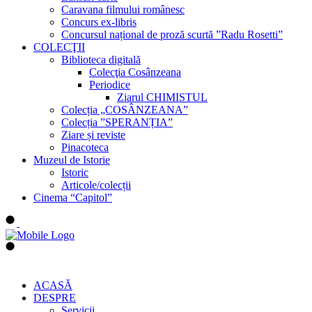
Caravana filmului românesc
Concurs ex-libris
Concursul național de proză scurtă ”Radu Rosetti”
COLECŢII
Biblioteca digitală
Colecţia Cosânzeana
Periodice
Ziarul CHIMISTUL
Colecția „COSÂNZEANA”
Colecția ”SPERANȚIA”
Ziare și reviste
Pinacoteca
Muzeul de Istorie
Istoric
Articole/colecții
Cinema “Capitol”
ACASĂ
DESPRE
Servicii