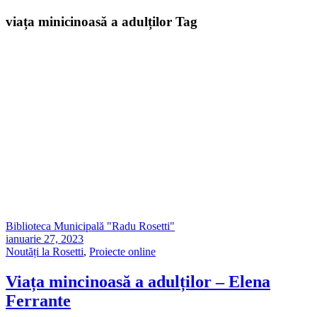
viața minicinoasă a adulților Tag
Biblioteca Municipală "Radu Rosetti"
ianuarie 27, 2023
Noutăți la Rosetti
,
Proiecte online
Viața mincinoasă a adulților – Elena
Ferrante