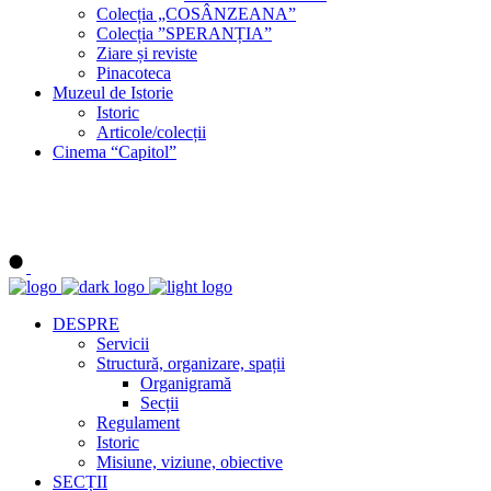
Colecția „COSÂNZEANA”
Colecția ”SPERANȚIA”
Ziare și reviste
Pinacoteca
Muzeul de Istorie
Istoric
Articole/colecții
Cinema “Capitol”
DESPRE
Servicii
Structură, organizare, spații
Organigramă
Secții
Regulament
Istoric
Misiune, viziune, obiective
SECȚII