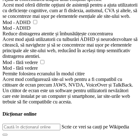
Acest mod oferă diferite opțiuni de asistență pentru a ajuta utilizatorii
cu deficiențe cognitive, cum ar fi dislexia, autismul, CVA și altele, să
se concentreze mai ușor pe elementele esențiale ale site-ului web.
Mod - ADHD
Mod - ADHD
Reduce distragerea atentie și îmbunătățește concentrarea
Acest mod ajută utilizatorii cu tulburări ADHD și neurodezvoltare să
citească, să navigheze și să se concentreze mai ușor pe elementele
principale ale site-ului web, reducând în același timp semnificativ
distragerea atentiei.
Mod - fără vedere
Mod - fără vedere
Permite folosirea ecranului în modul citire
Acest mod configurează site-ul web pentru a fi compatibil cu
cititoare de ecran precum JAWS, NVDA, VoiceOver și TalkBack.
Un cititor de ecran este un software pentru utilizatorii nevăzători
care este instalat pe un computer și smartphone, iar site-urile web
trebuie să fie compatibile cu acesta.
Dicționar online
Scrie ce vrei sa cauți pe Wikipedia