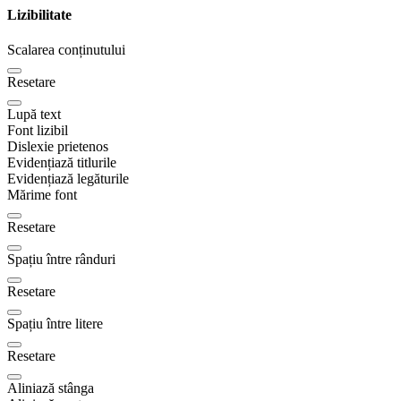
Lizibilitate
Scalarea conținutului
Resetare
Lupă text
Font lizibil
Dislexie prietenos
Evidențiază titlurile
Evidențiază legăturile
Mărime font
Resetare
Spațiu între rânduri
Resetare
Spațiu între litere
Resetare
Aliniază stânga