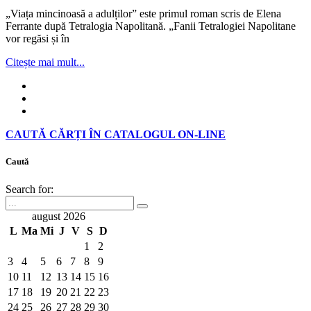
„Viața mincinoasă a adulților” este primul roman scris de Elena
Ferrante după Tetralogia Napolitană. „Fanii Tetralogiei Napolitane
vor regăsi și în
Citește mai mult...
CAUTĂ CĂRȚI ÎN CATALOGUL ON-LINE
Caută
Search for:
august 2026
L
Ma
Mi
J
V
S
D
1
2
3
4
5
6
7
8
9
10
11
12
13
14
15
16
17
18
19
20
21
22
23
24
25
26
27
28
29
30