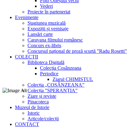
Foto Oneștiul vechi
Vederi
Proiecte în parteneriat
Evenimente
Stagiunea muzicală
Expoziții și vernisaje
Lansări carte
Caravana filmului românesc
Concurs ex-libris
Concursul național de proză scurtă ”Radu Rosetti”
COLECŢII
Biblioteca Digitală
Colecţia Cosânzeana
Periodice
Ziarul CHIMISTUL
Colecția „COSÂNZEANA”
Colecția ”SPERANȚIA”
Ziare și reviste
Pinacoteca
Muzeul de Istorie
Istoric
Articole/colecții
CONTACT