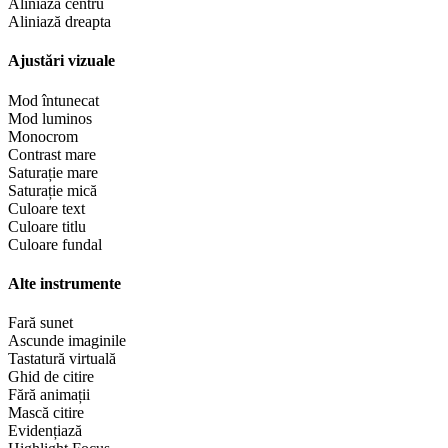
Aliniază centru
Aliniază dreapta
Ajustări vizuale
Mod întunecat
Mod luminos
Monocrom
Contrast mare
Saturație mare
Saturație mică
Culoare text
Culoare titlu
Culoare fundal
Alte instrumente
Fară sunet
Ascunde imaginile
Tastatură virtuală
Ghid de citire
Fără animații
Mască citire
Evidențiază