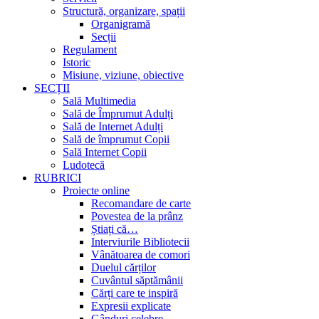
Structură, organizare, spații
Organigramă
Secții
Regulament
Istoric
Misiune, viziune, obiective
SECȚII
Sală Multimedia
Sală de Împrumut Adulți
Sală de Internet Adulți
Sală de împrumut Copii
Sală Internet Copii
Ludotecă
RUBRICI
Proiecte online
Recomandare de carte
Povestea de la prânz
Știați că…
Interviurile Bibliotecii
Vânătoarea de comori
Duelul cărților
Cuvântul săptămânii
Cărți care te inspiră
Expresii explicate
Gânduri celebre