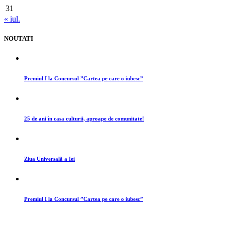
31
« iul.
NOUTATI
Premiul I la Concursul ”Cartea pe care o iubesc”
25 de ani în casa culturii, aproape de comunitate!
Ziua Universală a Iei
Premiul I la Concursul ”Cartea pe care o iubesc”