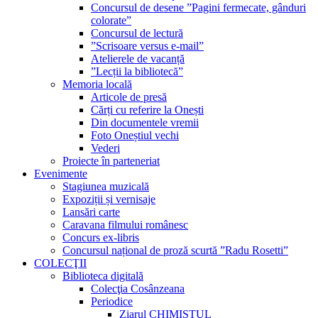
Concursul de desene ”Pagini fermecate, gânduri
colorate”
Concursul de lectură
”Scrisoare versus e-mail”
Atelierele de vacanță
”Lecții la bibliotecă”
Memoria locală
Articole de presă
Cărți cu referire la Onești
Din documentele vremii
Foto Oneștiul vechi
Vederi
Proiecte în parteneriat
Evenimente
Stagiunea muzicală
Expoziții și vernisaje
Lansări carte
Caravana filmului românesc
Concurs ex-libris
Concursul național de proză scurtă ”Radu Rosetti”
COLECŢII
Biblioteca digitală
Colecţia Cosânzeana
Periodice
Ziarul CHIMISTUL