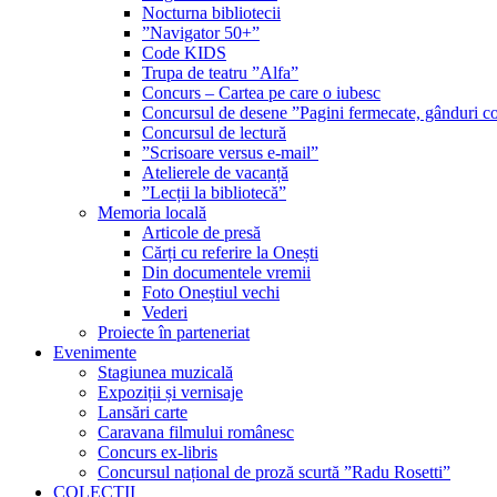
Nocturna bibliotecii
”Navigator 50+”
Code KIDS
Trupa de teatru ”Alfa”
Concurs – Cartea pe care o iubesc
Concursul de desene ”Pagini fermecate, gânduri co
Concursul de lectură
”Scrisoare versus e-mail”
Atelierele de vacanță
”Lecții la bibliotecă”
Memoria locală
Articole de presă
Cărți cu referire la Onești
Din documentele vremii
Foto Oneștiul vechi
Vederi
Proiecte în parteneriat
Evenimente
Stagiunea muzicală
Expoziții și vernisaje
Lansări carte
Caravana filmului românesc
Concurs ex-libris
Concursul național de proză scurtă ”Radu Rosetti”
COLECŢII