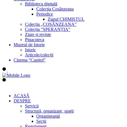
Biblioteca digitală
Colecţia Cosânzeana
Periodice
Ziarul CHIMISTUL
Colecția „COSÂNZEANA”
Colecția ”SPERANȚIA”
Ziare și reviste
Pinacoteca
Muzeul de Istorie
Istoric
Articole/colecții
Cinema “Capitol”
ACASĂ
DESPRE
Servicii
Structură, organizare, spații
Organigramă
Secții
Regulament