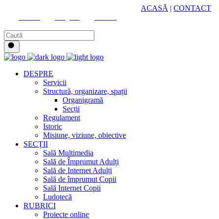
HUB CULTURAL ZONAL
ACASĂ
|
CONTACT
Youtube
Instagram
Facebook
DESPRE
Servicii
Structură, organizare, spații
Organigramă
Secții
Regulament
Istoric
Misiune, viziune, obiective
SECȚII
Sală Multimedia
Sală de Împrumut Adulți
Sală de Internet Adulți
Sală de împrumut Copii
Sală Internet Copii
Ludotecă
RUBRICI
Proiecte online