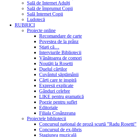
Sală de Internet Adulți
Sală de împrumut Copii
Sală Internet Copii
Ludotecă
RUBRICI
Proiecte online
Recomandare de carte
Povestea de la prânz
Știați că…
Interviurile Bibliotecii
Vânătoarea de comori
Noutăți la Rosetti
Duelul cărților
Cuvântul săptămânii
Cărți care te inspiră
Expresii explicate
Gânduri celebre
LIKE pentru gramatică
Poezie pentru suflet
Editoriale
Filiala Cosânzeana
Proiectele bibliotecii
Concursul național de proză scurtă ”Radu Rosetti”
Concursul de ex-libris
Stagiunea muzicală