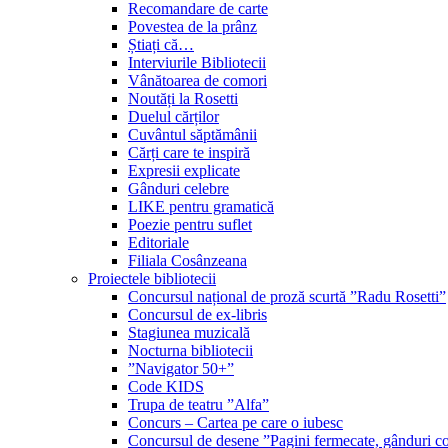
Recomandare de carte
Povestea de la prânz
Știați că…
Interviurile Bibliotecii
Vânătoarea de comori
Noutăți la Rosetti
Duelul cărților
Cuvântul săptămânii
Cărți care te inspiră
Expresii explicate
Gânduri celebre
LIKE pentru gramatică
Poezie pentru suflet
Editoriale
Filiala Cosânzeana
Proiectele bibliotecii
Concursul național de proză scurtă ”Radu Rosetti”
Concursul de ex-libris
Stagiunea muzicală
Nocturna bibliotecii
”Navigator 50+”
Code KIDS
Trupa de teatru ”Alfa”
Concurs – Cartea pe care o iubesc
Concursul de desene ”Pagini fermecate, gânduri co