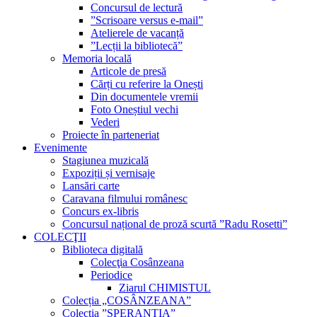
Concursul de lectură
”Scrisoare versus e-mail”
Atelierele de vacanță
”Lecții la bibliotecă”
Memoria locală
Articole de presă
Cărți cu referire la Onești
Din documentele vremii
Foto Oneștiul vechi
Vederi
Proiecte în parteneriat
Evenimente
Stagiunea muzicală
Expoziții și vernisaje
Lansări carte
Caravana filmului românesc
Concurs ex-libris
Concursul național de proză scurtă ”Radu Rosetti”
COLECŢII
Biblioteca digitală
Colecţia Cosânzeana
Periodice
Ziarul CHIMISTUL
Colecția „COSÂNZEANA”
Colecția ”SPERANȚIA”