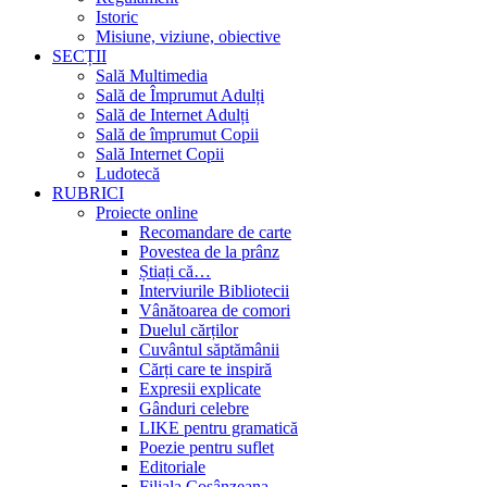
Istoric
Misiune, viziune, obiective
SECȚII
Sală Multimedia
Sală de Împrumut Adulți
Sală de Internet Adulți
Sală de împrumut Copii
Sală Internet Copii
Ludotecă
RUBRICI
Proiecte online
Recomandare de carte
Povestea de la prânz
Știați că…
Interviurile Bibliotecii
Vânătoarea de comori
Duelul cărților
Cuvântul săptămânii
Cărți care te inspiră
Expresii explicate
Gânduri celebre
LIKE pentru gramatică
Poezie pentru suflet
Editoriale
Filiala Cosânzeana