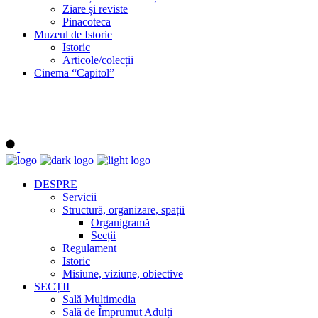
Ziare și reviste
Pinacoteca
Muzeul de Istorie
Istoric
Articole/colecții
Cinema “Capitol”
DESPRE
Servicii
Structură, organizare, spații
Organigramă
Secții
Regulament
Istoric
Misiune, viziune, obiective
SECȚII
Sală Multimedia
Sală de Împrumut Adulți