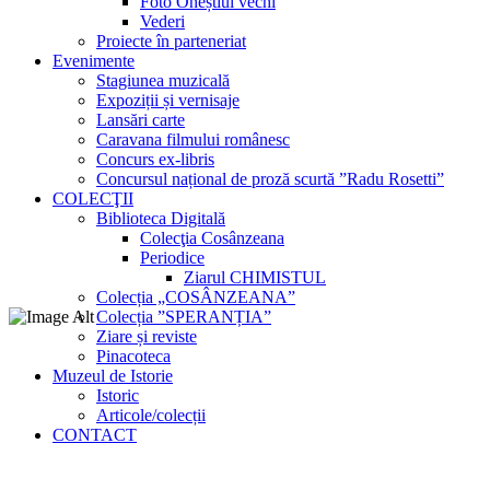
Foto Oneștiul vechi
Vederi
Proiecte în parteneriat
Evenimente
Stagiunea muzicală
Expoziții și vernisaje
Lansări carte
Caravana filmului românesc
Concurs ex-libris
Concursul național de proză scurtă ”Radu Rosetti”
COLECŢII
Biblioteca Digitală
Colecţia Cosânzeana
Periodice
Ziarul CHIMISTUL
Colecția „COSÂNZEANA”
Colecția ”SPERANȚIA”
Ziare și reviste
Pinacoteca
Muzeul de Istorie
Istoric
Articole/colecții
CONTACT