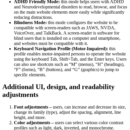
ADHD Friendly Mode:
this mode helps users with ADHD
and Neurodevelopmental disorders to read, browse, and focus
on the main website elements more easily while significantly
reducing distractions.
Blindness Mode:
this mode configures the website to be
compatible with screen-readers such as JAWS, NVDA,
VoiceOver, and TalkBack. A screen-reader is software for
blind users that is installed on a computer and smartphone,
and websites must be compatible with it.
Keyboard Navigation Profile (Motor-Impaired):
this
profile enables motor-impaired persons to operate the website
using the keyboard Tab, Shift+Tab, and the Enter keys. Users
can also use shortcuts such as “M” (menus), “H” (headings),
“F” (forms), “B” (buttons), and “G” (graphics) to jump to
specific elements.
Additional UI, design, and readability
adjustments
Font adjustments –
users, can increase and decrease its size,
change its family (type), adjust the spacing, alignment, line
height, and more.
Color adjustments –
users can select various color contrast
profiles such as light, dark, inverted, and monochrome.