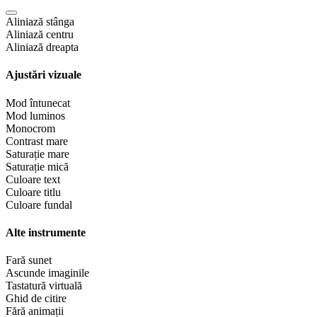
Aliniază stânga
Aliniază centru
Aliniază dreapta
Ajustări vizuale
Mod întunecat
Mod luminos
Monocrom
Contrast mare
Saturație mare
Saturație mică
Culoare text
Culoare titlu
Culoare fundal
Alte instrumente
Fară sunet
Ascunde imaginile
Tastatură virtuală
Ghid de citire
Fără animații