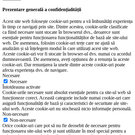
Prezentare generală a confidențialității
Acest site web folosește cookie-uri pentru a vă îmbunătăți experiența
în timp ce navigați prin site. Dintre acestea, cookie-urile clasificate
ca fiind necesare sunt stocate în browserul dvs., deoarece sunt
esențiale pentru funcționarea funcționalităților de bază ale site-ului
web. De asemenea, folosim cookie-uri terțe care ne ajută să
analizăm și să înțelegem modul în care utilizați acest site web.
Aceste cookie-uri vor fi stocate în browser-ul dvs. numai cu acordul
dumneavoastră. De asemenea, aveți opțiunea de a renunța la aceste
cookie-uri. Dar renunțarea la unele dintre aceste cookie-uri poate
afecta experiența dvs. de navigare.
Necesare
Necesare
Întotdeauna activate
Cookie-urile necesare sunt absolut esențiale pentru ca site-ul web să
funcționeze corect. Această categorie include numai cookie-uri care
asigură funcționalități de bază și caracteristici de securitate ale site-
ului web. Aceste cookie-uri nu stochează nicio informație personală.
Non-necesare
Non-necesare
Orice cookie-uri care pot să nu fie deosebit de necesare pentru
funcționarea site-ului web și sunt utilizate în mod special pentru a