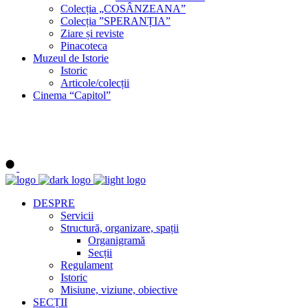
Colecția „COSÂNZEANA”
Colecția ”SPERANȚIA”
Ziare și reviste
Pinacoteca
Muzeul de Istorie
Istoric
Articole/colecții
Cinema “Capitol”
DESPRE
Servicii
Structură, organizare, spații
Organigramă
Secții
Regulament
Istoric
Misiune, viziune, obiective
SECȚII