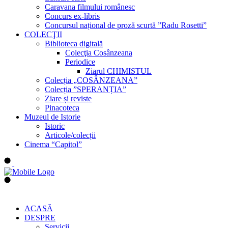
Caravana filmului românesc
Concurs ex-libris
Concursul național de proză scurtă ”Radu Rosetti”
COLECŢII
Biblioteca digitală
Colecţia Cosânzeana
Periodice
Ziarul CHIMISTUL
Colecția „COSÂNZEANA”
Colecția ”SPERANȚIA”
Ziare și reviste
Pinacoteca
Muzeul de Istorie
Istoric
Articole/colecții
Cinema “Capitol”
ACASĂ
DESPRE
Servicii