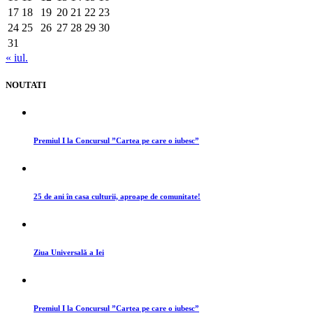
17
18
19
20
21
22
23
24
25
26
27
28
29
30
31
« iul.
NOUTATI
Premiul I la Concursul ”Cartea pe care o iubesc”
25 de ani în casa culturii, aproape de comunitate!
Ziua Universală a Iei
Premiul I la Concursul ”Cartea pe care o iubesc”