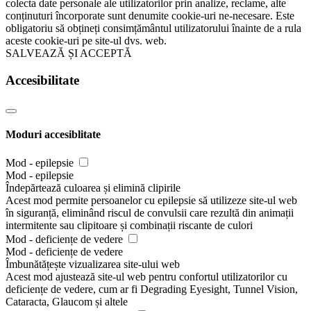
colecta date personale ale utilizatorilor prin analize, reclame, alte
conținuturi încorporate sunt denumite cookie-uri ne-necesare. Este
obligatoriu să obțineți consimțământul utilizatorului înainte de a rula
aceste cookie-uri pe site-ul dvs. web.
SALVEAZĂ ȘI ACCEPTĂ
Accesibilitate
Moduri accesiblitate
Mod - epilepsie
Mod - epilepsie
Îndepărtează culoarea și elimină clipirile
Acest mod permite persoanelor cu epilepsie să utilizeze site-ul web
în siguranță, eliminând riscul de convulsii care rezultă din animații
intermitente sau clipitoare și combinații riscante de culori
Mod - deficiențe de vedere
Mod - deficiențe de vedere
Îmbunătățește vizualizarea site-ului web
Acest mod ajustează site-ul web pentru confortul utilizatorilor cu
deficiențe de vedere, cum ar fi Degrading Eyesight, Tunnel Vision,
Cataracta, Glaucom și altele