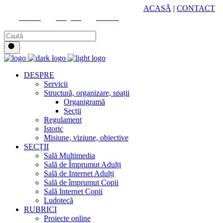
HUB CULTURAL ZONAL
ACASĂ
|
CONTACT
Youtube
Instagram
Facebook
DESPRE
Servicii
Structură, organizare, spații
Organigramă
Secții
Regulament
Istoric
Misiune, viziune, obiective
SECȚII
Sală Multimedia
Sală de Împrumut Adulți
Sală de Internet Adulți
Sală de împrumut Copii
Sală Internet Copii
Ludotecă
RUBRICI
Proiecte online