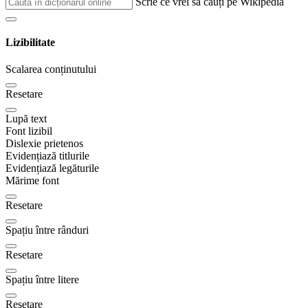
Scrie ce vrei sa cauți pe Wikipedia
Lizibilitate
Scalarea conținutului
Resetare
Lupă text
Font lizibil
Dislexie prietenos
Evidențiază titlurile
Evidențiază legăturile
Mărime font
Resetare
Spațiu între rânduri
Resetare
Spațiu între litere
Resetare