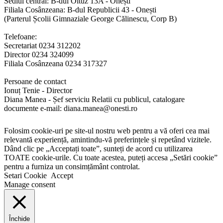
Sediul central: B-dul Oituz 13A - Onești
Filiala Cosânzeana: B-dul Republicii 43 - Onești
(Parterul Școlii Gimnaziale George Călinescu, Corp B)
Telefoane:
Secretariat 0234 312202
Director 0234 324099
Filiala Cosânzeana 0234 317327
Persoane de contact
Ionuț Tenie - Director
Diana Manea - Șef serviciu Relatii cu publicul, catalogare
documente e-mail: diana.manea@onesti.ro
Folosim cookie-uri pe site-ul nostru web pentru a vă oferi cea mai
relevantă experiență, amintindu-vă preferințele și repetând vizitele.
Dând clic pe „Acceptați toate”, sunteți de acord cu utilizarea
TOATE cookie-urile. Cu toate acestea, puteți accesa „Setări cookie”
pentru a furniza un consimțământ controlat.
Setari Cookie
Accept
Manage consent
Închide