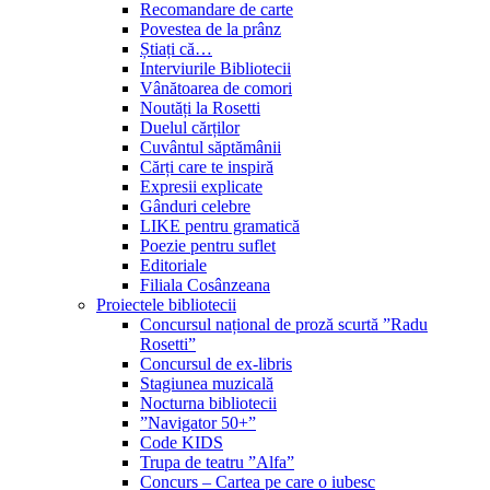
Recomandare de carte
Povestea de la prânz
Știați că…
Interviurile Bibliotecii
Vânătoarea de comori
Noutăți la Rosetti
Duelul cărților
Cuvântul săptămânii
Cărți care te inspiră
Expresii explicate
Gânduri celebre
LIKE pentru gramatică
Poezie pentru suflet
Editoriale
Filiala Cosânzeana
Proiectele bibliotecii
Concursul național de proză scurtă ”Radu
Rosetti”
Concursul de ex-libris
Stagiunea muzicală
Nocturna bibliotecii
”Navigator 50+”
Code KIDS
Trupa de teatru ”Alfa”
Concurs – Cartea pe care o iubesc