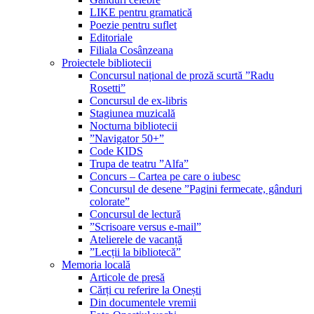
LIKE pentru gramatică
Poezie pentru suflet
Editoriale
Filiala Cosânzeana
Proiectele bibliotecii
Concursul național de proză scurtă ”Radu
Rosetti”
Concursul de ex-libris
Stagiunea muzicală
Nocturna bibliotecii
”Navigator 50+”
Code KIDS
Trupa de teatru ”Alfa”
Concurs – Cartea pe care o iubesc
Concursul de desene ”Pagini fermecate, gânduri
colorate”
Concursul de lectură
”Scrisoare versus e-mail”
Atelierele de vacanță
”Lecții la bibliotecă”
Memoria locală
Articole de presă
Cărți cu referire la Onești
Din documentele vremii