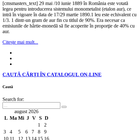
[cmsmasters_text] 29 mai /10 iunie 1889 în România este votată
legea pentru introducerea sistemului monometalist (etalon aur), ce
intră în vigoare în data de 17/29 martie 1890.1 leu este echivalent cu
1/3. 1 dintr-un gram de aur fin cu titlul de 90%. Era necesar ca
emisiunile de hârtie-monedă să fie acoperite în proporţie de 40% cu
aur.
Citește mai mult...
CAUTĂ CĂRȚI ÎN CATALOGUL ON-LINE
Caută
Search for:
august 2026
L
Ma
Mi
J
V
S
D
1
2
3
4
5
6
7
8
9
10
11
12
13
14
15
16