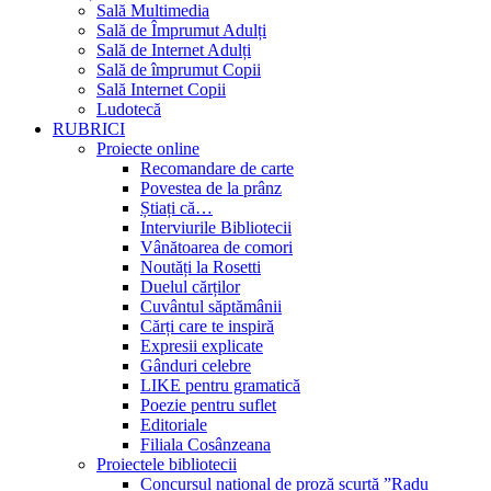
Sală Multimedia
Sală de Împrumut Adulți
Sală de Internet Adulți
Sală de împrumut Copii
Sală Internet Copii
Ludotecă
RUBRICI
Proiecte online
Recomandare de carte
Povestea de la prânz
Știați că…
Interviurile Bibliotecii
Vânătoarea de comori
Noutăți la Rosetti
Duelul cărților
Cuvântul săptămânii
Cărți care te inspiră
Expresii explicate
Gânduri celebre
LIKE pentru gramatică
Poezie pentru suflet
Editoriale
Filiala Cosânzeana
Proiectele bibliotecii
Concursul național de proză scurtă ”Radu