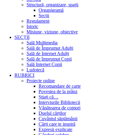
Structură, organizare, spații
Organigramă
Secții
Regulament
Istoric
Misiune, viziune, obiective
SECȚII
Sală Multimedia
Sală de Împrumut Adulți
Sală de Internet Adulți
Sală de împrumut Copii
Sală Internet Copii
Ludotecă
RUBRICI
Proiecte online
Recomandare de carte
Povestea de la prânz
Știați că…
Interviurile Bibliotecii
Vânătoarea de comori
Duelul cărților
Cuvântul săptămânii
Cărți care te inspiră
Expresii explicate
Gânduri celebre