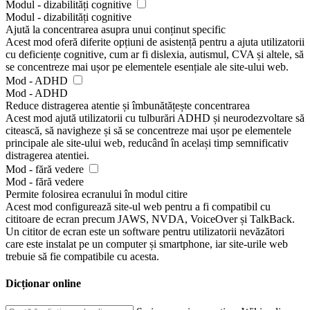
Modul - dizabilități cognitive
Modul - dizabilități cognitive
Ajută la concentrarea asupra unui conținut specific
Acest mod oferă diferite opțiuni de asistență pentru a ajuta utilizatorii
cu deficiențe cognitive, cum ar fi dislexia, autismul, CVA și altele, să
se concentreze mai ușor pe elementele esențiale ale site-ului web.
Mod - ADHD
Mod - ADHD
Reduce distragerea atentie și îmbunătățește concentrarea
Acest mod ajută utilizatorii cu tulburări ADHD și neurodezvoltare să
citească, să navigheze și să se concentreze mai ușor pe elementele
principale ale site-ului web, reducând în același timp semnificativ
distragerea atentiei.
Mod - fără vedere
Mod - fără vedere
Permite folosirea ecranului în modul citire
Acest mod configurează site-ul web pentru a fi compatibil cu
cititoare de ecran precum JAWS, NVDA, VoiceOver și TalkBack.
Un cititor de ecran este un software pentru utilizatorii nevăzători
care este instalat pe un computer și smartphone, iar site-urile web
trebuie să fie compatibile cu acesta.
Dicționar online