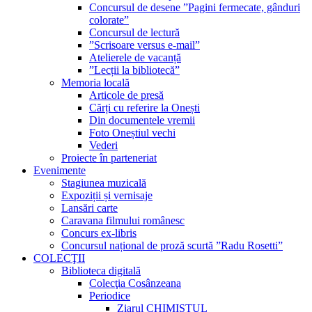
Concursul de desene ”Pagini fermecate, gânduri
colorate”
Concursul de lectură
”Scrisoare versus e-mail”
Atelierele de vacanță
”Lecții la bibliotecă”
Memoria locală
Articole de presă
Cărți cu referire la Onești
Din documentele vremii
Foto Oneștiul vechi
Vederi
Proiecte în parteneriat
Evenimente
Stagiunea muzicală
Expoziții și vernisaje
Lansări carte
Caravana filmului românesc
Concurs ex-libris
Concursul național de proză scurtă ”Radu Rosetti”
COLECŢII
Biblioteca digitală
Colecţia Cosânzeana
Periodice
Ziarul CHIMISTUL