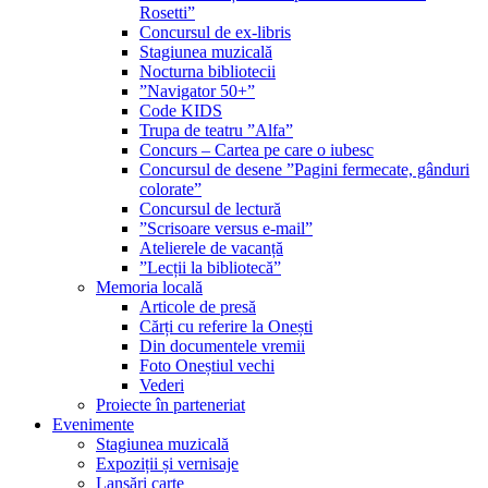
Rosetti”
Concursul de ex-libris
Stagiunea muzicală
Nocturna bibliotecii
”Navigator 50+”
Code KIDS
Trupa de teatru ”Alfa”
Concurs – Cartea pe care o iubesc
Concursul de desene ”Pagini fermecate, gânduri
colorate”
Concursul de lectură
”Scrisoare versus e-mail”
Atelierele de vacanță
”Lecții la bibliotecă”
Memoria locală
Articole de presă
Cărți cu referire la Onești
Din documentele vremii
Foto Oneștiul vechi
Vederi
Proiecte în parteneriat
Evenimente
Stagiunea muzicală
Expoziții și vernisaje
Lansări carte