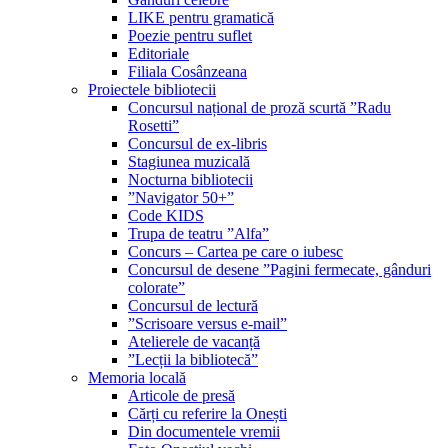
LIKE pentru gramatică
Poezie pentru suflet
Editoriale
Filiala Cosânzeana
Proiectele bibliotecii
Concursul național de proză scurtă ”Radu
Rosetti”
Concursul de ex-libris
Stagiunea muzicală
Nocturna bibliotecii
”Navigator 50+”
Code KIDS
Trupa de teatru ”Alfa”
Concurs – Cartea pe care o iubesc
Concursul de desene ”Pagini fermecate, gânduri
colorate”
Concursul de lectură
”Scrisoare versus e-mail”
Atelierele de vacanță
”Lecții la bibliotecă”
Memoria locală
Articole de presă
Cărți cu referire la Onești
Din documentele vremii