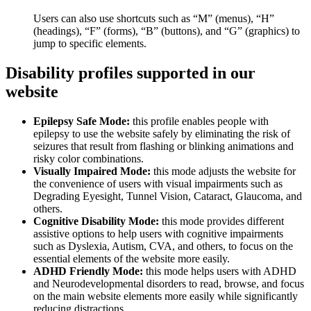
Users can also use shortcuts such as “M” (menus), “H”
(headings), “F” (forms), “B” (buttons), and “G” (graphics) to
jump to specific elements.
Disability profiles supported in our
website
Epilepsy Safe Mode:
this profile enables people with
epilepsy to use the website safely by eliminating the risk of
seizures that result from flashing or blinking animations and
risky color combinations.
Visually Impaired Mode:
this mode adjusts the website for
the convenience of users with visual impairments such as
Degrading Eyesight, Tunnel Vision, Cataract, Glaucoma, and
others.
Cognitive Disability Mode:
this mode provides different
assistive options to help users with cognitive impairments
such as Dyslexia, Autism, CVA, and others, to focus on the
essential elements of the website more easily.
ADHD Friendly Mode:
this mode helps users with ADHD
and Neurodevelopmental disorders to read, browse, and focus
on the main website elements more easily while significantly
reducing distractions.