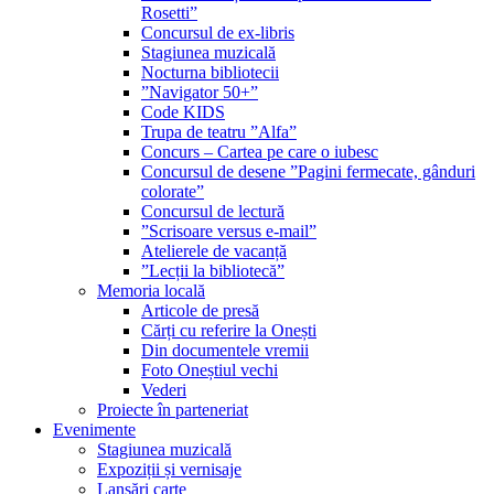
Rosetti”
Concursul de ex-libris
Stagiunea muzicală
Nocturna bibliotecii
”Navigator 50+”
Code KIDS
Trupa de teatru ”Alfa”
Concurs – Cartea pe care o iubesc
Concursul de desene ”Pagini fermecate, gânduri
colorate”
Concursul de lectură
”Scrisoare versus e-mail”
Atelierele de vacanță
”Lecții la bibliotecă”
Memoria locală
Articole de presă
Cărți cu referire la Onești
Din documentele vremii
Foto Oneștiul vechi
Vederi
Proiecte în parteneriat
Evenimente
Stagiunea muzicală
Expoziții și vernisaje
Lansări carte