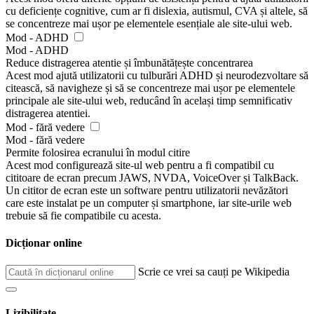
cu deficiențe cognitive, cum ar fi dislexia, autismul, CVA și altele, să
se concentreze mai ușor pe elementele esențiale ale site-ului web.
Mod - ADHD
Mod - ADHD
Reduce distragerea atentie și îmbunătățește concentrarea
Acest mod ajută utilizatorii cu tulburări ADHD și neurodezvoltare să
citească, să navigheze și să se concentreze mai ușor pe elementele
principale ale site-ului web, reducând în același timp semnificativ
distragerea atentiei.
Mod - fără vedere
Mod - fără vedere
Permite folosirea ecranului în modul citire
Acest mod configurează site-ul web pentru a fi compatibil cu
cititoare de ecran precum JAWS, NVDA, VoiceOver și TalkBack.
Un cititor de ecran este un software pentru utilizatorii nevăzători
care este instalat pe un computer și smartphone, iar site-urile web
trebuie să fie compatibile cu acesta.
Dicționar online
Scrie ce vrei sa cauți pe Wikipedia
Lizibilitate