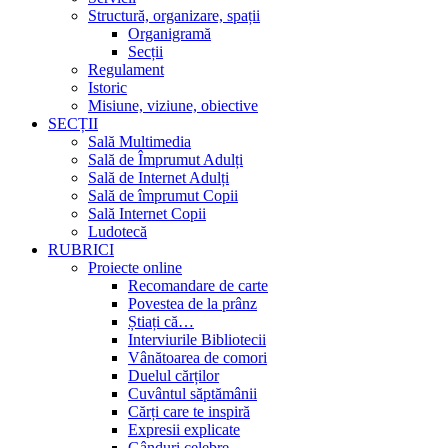
Structură, organizare, spații
Organigramă
Secții
Regulament
Istoric
Misiune, viziune, obiective
SECȚII
Sală Multimedia
Sală de Împrumut Adulți
Sală de Internet Adulți
Sală de împrumut Copii
Sală Internet Copii
Ludotecă
RUBRICI
Proiecte online
Recomandare de carte
Povestea de la prânz
Știați că…
Interviurile Bibliotecii
Vânătoarea de comori
Duelul cărților
Cuvântul săptămânii
Cărți care te inspiră
Expresii explicate
Gânduri celebre