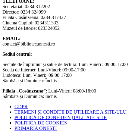
TELEFOANE:
Secretariat: 0234 312202
Director: 0234 324099
Filiala Cosânzeana: 0234 317327
Cinema Capitol: 0234311333
Muzeul de Istorie: 023324052
EMAIL:
contact@bibliotecaonesti.ro
Sediul central:
Secțiile de împrumut și salile de lectură: Luni-Vineri : 09:00-17:00
Secția de Internet: Luni-Vineri: 09:00-17:00
Ludoteca: Luni-Vineri: 09:00-17:00
Sâmbăta și Duminica: Închis
Filiala „Cosânzeana”
: Luni-Vineri: 08:00-16:00
Sâmbăta și Duminica: Închis
GDPR
TERMENI ȘI CONDIȚII DE UTILIZARE A SITE-ULU
POLITICĂ DE CONFIDENȚIALITATE SITE
POLITICA DE COOKIES
PRIMĂRIA ONEȘTI