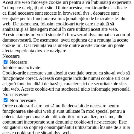
Acest site web folosește cookie-uri pentru a vă îmbunătăți experiența
în timp ce navigați prin site. Dintre acestea, cookie-urile clasificate
ca fiind necesare sunt stocate în browserul dvs., deoarece sunt
esențiale pentru funcționarea funcționalităților de bază ale site-ului
web. De asemenea, folosim cookie-uri terțe care ne ajută să
analizăm și să înțelegem modul în care utilizați acest site web.
Aceste cookie-uri vor fi stocate în browser-ul dvs. numai cu acordul
dumneavoastră. De asemenea, aveți opțiunea de a renunța la aceste
cookie-uri. Dar renunțarea la unele dintre aceste cookie-uri poate
afecta experiența dvs. de navigare.
Necesare
Necesare
Întotdeauna activate
Cookie-urile necesare sunt absolut esențiale pentru ca site-ul web să
funcționeze corect. Această categorie include numai cookie-uri care
asigură funcționalități de bază și caracteristici de securitate ale site-
ului web. Aceste cookie-uri nu stochează nicio informație personală.
Non-necesare
Non-necesare
Orice cookie-uri care pot să nu fie deosebit de necesare pentru
funcționarea site-ului web și sunt utilizate în mod special pentru a
colecta date personale ale utilizatorilor prin analize, reclame, alte
conținuturi încorporate sunt denumite cookie-uri ne-necesare. Este
obligatoriu să obțineți consimțământul utilizatorului înainte de a rula
aceste cookie-uri pe site-ul dvs. web.