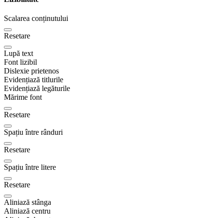
Scalarea conținutului
Resetare
Lupă text
Font lizibil
Dislexie prietenos
Evidențiază titlurile
Evidențiază legăturile
Mărime font
Resetare
Spațiu între rânduri
Resetare
Spațiu între litere
Resetare
Aliniază stânga
Aliniază centru