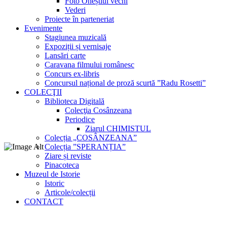
Foto Oneștiul vechi
Vederi
Proiecte în parteneriat
Evenimente
Stagiunea muzicală
Expoziții și vernisaje
Lansări carte
Caravana filmului românesc
Concurs ex-libris
Concursul național de proză scurtă ”Radu Rosetti”
COLECŢII
Biblioteca Digitală
Colecţia Cosânzeana
Periodice
Ziarul CHIMISTUL
Colecția „COSÂNZEANA”
Colecția ”SPERANȚIA”
Ziare și reviste
Pinacoteca
Muzeul de Istorie
Istoric
Articole/colecții
CONTACT