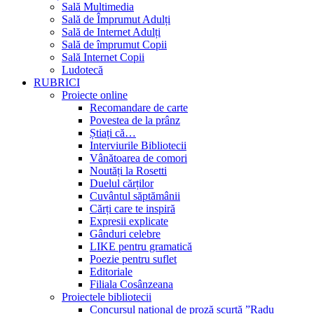
Sală Multimedia
Sală de Împrumut Adulți
Sală de Internet Adulți
Sală de împrumut Copii
Sală Internet Copii
Ludotecă
RUBRICI
Proiecte online
Recomandare de carte
Povestea de la prânz
Știați că…
Interviurile Bibliotecii
Vânătoarea de comori
Noutăți la Rosetti
Duelul cărților
Cuvântul săptămânii
Cărți care te inspiră
Expresii explicate
Gânduri celebre
LIKE pentru gramatică
Poezie pentru suflet
Editoriale
Filiala Cosânzeana
Proiectele bibliotecii
Concursul național de proză scurtă ”Radu