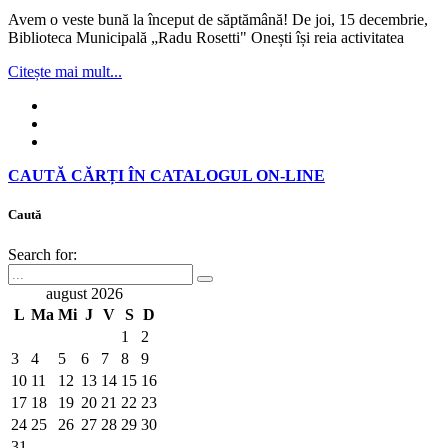
Avem o veste bună la început de săptămână! De joi, 15 decembrie,
Biblioteca Municipală „Radu Rosetti" Onești își reia activitatea
Citește mai mult...
CAUTĂ CĂRȚI ÎN CATALOGUL ON-LINE
Caută
Search for:
august 2026
L
Ma
Mi
J
V
S
D
1
2
3
4
5
6
7
8
9
10
11
12
13
14
15
16
17
18
19
20
21
22
23
24
25
26
27
28
29
30
31