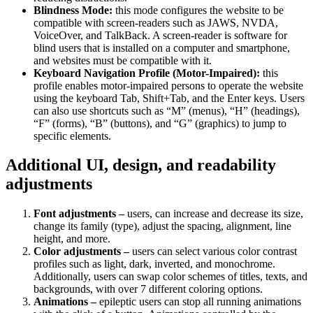
Blindness Mode:
this mode configures the website to be
compatible with screen-readers such as JAWS, NVDA,
VoiceOver, and TalkBack. A screen-reader is software for
blind users that is installed on a computer and smartphone,
and websites must be compatible with it.
Keyboard Navigation Profile (Motor-Impaired):
this
profile enables motor-impaired persons to operate the website
using the keyboard Tab, Shift+Tab, and the Enter keys. Users
can also use shortcuts such as “M” (menus), “H” (headings),
“F” (forms), “B” (buttons), and “G” (graphics) to jump to
specific elements.
Additional UI, design, and readability
adjustments
Font adjustments –
users, can increase and decrease its size,
change its family (type), adjust the spacing, alignment, line
height, and more.
Color adjustments –
users can select various color contrast
profiles such as light, dark, inverted, and monochrome.
Additionally, users can swap color schemes of titles, texts, and
backgrounds, with over 7 different coloring options.
Animations –
epileptic users can stop all running animations