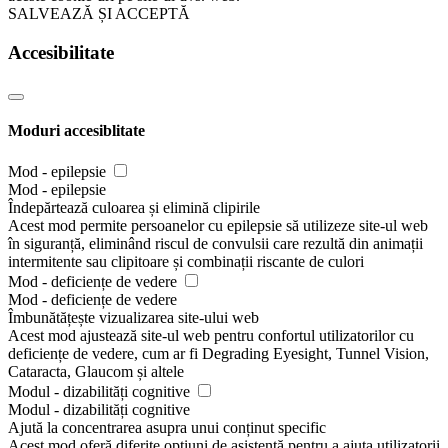
SALVEAZĂ ȘI ACCEPTĂ
Accesibilitate
Moduri accesiblitate
Mod - epilepsie
Mod - epilepsie
Îndepărtează culoarea și elimină clipirile
Acest mod permite persoanelor cu epilepsie să utilizeze site-ul web
în siguranță, eliminând riscul de convulsii care rezultă din animații
intermitente sau clipitoare și combinații riscante de culori
Mod - deficiențe de vedere
Mod - deficiențe de vedere
Îmbunătățește vizualizarea site-ului web
Acest mod ajustează site-ul web pentru confortul utilizatorilor cu
deficiențe de vedere, cum ar fi Degrading Eyesight, Tunnel Vision,
Cataracta, Glaucom și altele
Modul - dizabilități cognitive
Modul - dizabilități cognitive
Ajută la concentrarea asupra unui conținut specific
Acest mod oferă diferite opțiuni de asistență pentru a ajuta utilizatorii