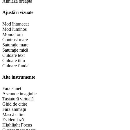
Aliniază dreapta
Ajustări vizuale
Mod întunecat
Mod luminos
Monocrom
Contrast mare
Saturație mare
Saturație mică
Culoare text
Culoare titlu
Culoare fundal
Alte instrumente
Fară sunet
Ascunde imaginile
Tastatură virtuală
Ghid de citire
Fără animații
Mască citire
Evidențiază
Highlight Focus