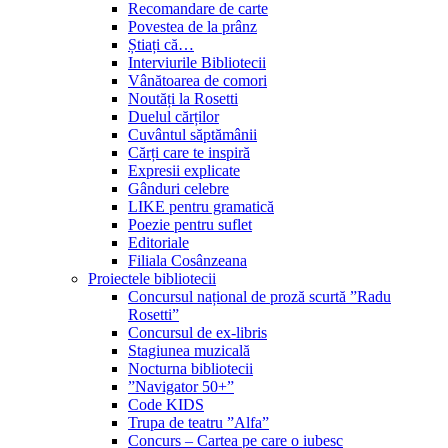
Recomandare de carte
Povestea de la prânz
Știați că…
Interviurile Bibliotecii
Vânătoarea de comori
Noutăți la Rosetti
Duelul cărților
Cuvântul săptămânii
Cărți care te inspiră
Expresii explicate
Gânduri celebre
LIKE pentru gramatică
Poezie pentru suflet
Editoriale
Filiala Cosânzeana
Proiectele bibliotecii
Concursul național de proză scurtă ”Radu
Rosetti”
Concursul de ex-libris
Stagiunea muzicală
Nocturna bibliotecii
”Navigator 50+”
Code KIDS
Trupa de teatru ”Alfa”
Concurs – Cartea pe care o iubesc