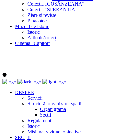
Colecția „COSÂNZEANA”
Colecția ”SPERANȚIA”
Ziare și reviste
Pinacoteca
Muzeul de Istorie
Istoric
Articole/colecții
Cinema “Capitol”
DESPRE
Servicii
Structură, organizare, spații
Organigramă
Secții
Regulament
Istoric
Misiune, viziune, obiective
SECȚII