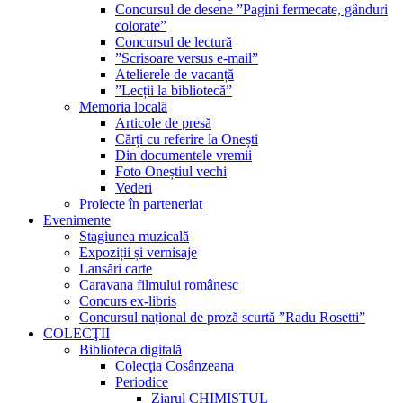
Concursul de desene ”Pagini fermecate, gânduri
colorate”
Concursul de lectură
”Scrisoare versus e-mail”
Atelierele de vacanță
”Lecții la bibliotecă”
Memoria locală
Articole de presă
Cărți cu referire la Onești
Din documentele vremii
Foto Oneștiul vechi
Vederi
Proiecte în parteneriat
Evenimente
Stagiunea muzicală
Expoziții și vernisaje
Lansări carte
Caravana filmului românesc
Concurs ex-libris
Concursul național de proză scurtă ”Radu Rosetti”
COLECŢII
Biblioteca digitală
Colecţia Cosânzeana
Periodice
Ziarul CHIMISTUL