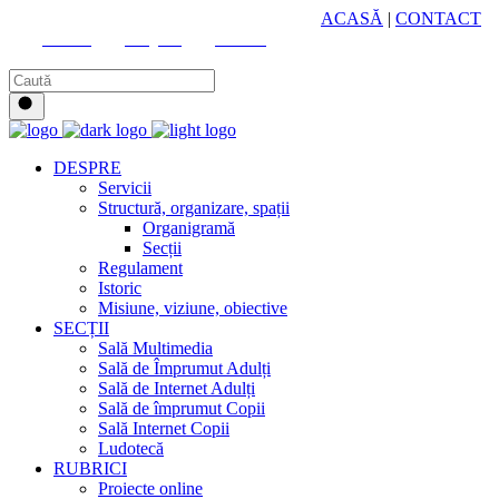
HUB CULTURAL ZONAL
ACASĂ
|
CONTACT
Youtube
Instagram
Facebook
DESPRE
Servicii
Structură, organizare, spații
Organigramă
Secții
Regulament
Istoric
Misiune, viziune, obiective
SECȚII
Sală Multimedia
Sală de Împrumut Adulți
Sală de Internet Adulți
Sală de împrumut Copii
Sală Internet Copii
Ludotecă
RUBRICI
Proiecte online