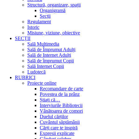
Structură, organizare, spații
Organigramă
Secții
Regulament
Istoric
Misiune, viziune, obiective
SECȚII
Sală Multimedia
Sală de Împrumut Adulți
Sală de Internet Adulți
Sală de împrumut Copii
Sală Internet Copii
Ludotecă
RUBRICI
Proiecte online
Recomandare de carte
Povestea de la prânz
Știați că…
Interviurile Bibliotecii
Vânătoarea de comori
Duelul cărților
Cuvântul săptămânii
Cărți care te inspiră
Expresii explicate
Gânduri celebre