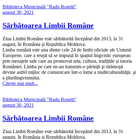
Biblioteca Municipală "Radu Rosetti"
august 30, 2021
Sărbătoarea Limbii Române
Ziua Limbii Române este sărbătorită începând din 2013, la 31
august, în România și Republica Moldova.
Limba română este una dintre cele 24 de limbi oficiale ale Uniunii
Europene, care a reușit să se impună în spațiul lingvistic european
prin mesajele sale care au promovat arta, cultura, tradițiile și istoria
României. Limba pe care ne-au transmis-o părinţii şi strămoşii
devine astfel mijloc de comunicare într-o lume a multiculturalităţii. şi
a plurilingvismului.
Citește mai mult...
Biblioteca Municipală "Radu Rosetti"
august 30, 2021
Sărbătoarea Limbii Române
Ziua Limbii Române este sărbătorită începând din 2013, la 31
august, în România și Republica Moldova.