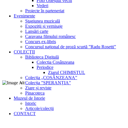
Foto Oneștiul vechi
Vederi
Proiecte în parteneriat
Evenimente
Stagiunea muzicală
Expoziții și vernisaje
Lansări carte
Caravana filmului românesc
Concurs ex-libris
Concursul național de proză scurtă ”Radu Rosetti”
COLECŢII
Biblioteca Digitală
Colecţia Cosânzeana
Periodice
Ziarul CHIMISTUL
Colecția „COSÂNZEANA”
Colecția ”SPERANȚIA”
Ziare și reviste
Pinacoteca
Muzeul de Istorie
Istoric
Articole/colecții
CONTACT