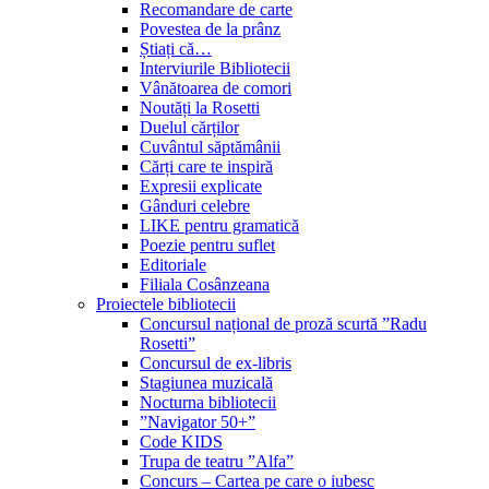
Recomandare de carte
Povestea de la prânz
Știați că…
Interviurile Bibliotecii
Vânătoarea de comori
Noutăți la Rosetti
Duelul cărților
Cuvântul săptămânii
Cărți care te inspiră
Expresii explicate
Gânduri celebre
LIKE pentru gramatică
Poezie pentru suflet
Editoriale
Filiala Cosânzeana
Proiectele bibliotecii
Concursul național de proză scurtă ”Radu
Rosetti”
Concursul de ex-libris
Stagiunea muzicală
Nocturna bibliotecii
”Navigator 50+”
Code KIDS
Trupa de teatru ”Alfa”
Concurs – Cartea pe care o iubesc