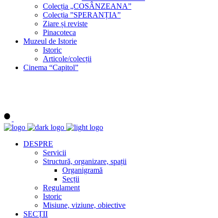
Colecția „COSÂNZEANA”
Colecția ”SPERANȚIA”
Ziare și reviste
Pinacoteca
Muzeul de Istorie
Istoric
Articole/colecții
Cinema “Capitol”
DESPRE
Servicii
Structură, organizare, spații
Organigramă
Secții
Regulament
Istoric
Misiune, viziune, obiective
SECȚII