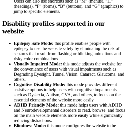
Users can also use shortcuts such as “M” (menus), “H”
(headings), “F” (forms), “B” (buttons), and “G” (graphics) to
jump to specific elements.
Disability profiles supported in our
website
Epilepsy Safe Mode:
this profile enables people with
epilepsy to use the website safely by eliminating the risk of
seizures that result from flashing or blinking animations and
risky color combinations.
Visually Impaired Mode:
this mode adjusts the website for
the convenience of users with visual impairments such as
Degrading Eyesight, Tunnel Vision, Cataract, Glaucoma, and
others.
Cognitive Disability Mode:
this mode provides different
assistive options to help users with cognitive impairments
such as Dyslexia, Autism, CVA, and others, to focus on the
essential elements of the website more easily.
ADHD Friendly Mode:
this mode helps users with ADHD
and Neurodevelopmental disorders to read, browse, and focus
on the main website elements more easily while significantly
reducing distractions.
Blindness Mode:
this mode configures the website to be