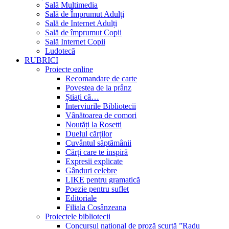
Sală Multimedia
Sală de Împrumut Adulți
Sală de Internet Adulți
Sală de împrumut Copii
Sală Internet Copii
Ludotecă
RUBRICI
Proiecte online
Recomandare de carte
Povestea de la prânz
Știați că…
Interviurile Bibliotecii
Vânătoarea de comori
Noutăți la Rosetti
Duelul cărților
Cuvântul săptămânii
Cărți care te inspiră
Expresii explicate
Gânduri celebre
LIKE pentru gramatică
Poezie pentru suflet
Editoriale
Filiala Cosânzeana
Proiectele bibliotecii
Concursul național de proză scurtă ”Radu