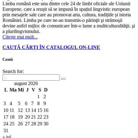
Limba română este una dintre cele 24 de limbi oficiale ale Uniunii
Europene, care a reușit să se impună în spațiul lingvistic european
prin mesajele sale care au promovat arta, cultura, tradițiile și istoria
României. Limba pe care ne-au transmis-o părinţii şi strămoşii
devine astfel mijloc de comunicare într-o lume a multiculturalităţii. şi
a plurilingvismului.
Citește mai mult...
CAUTĂ CĂRȚI ÎN CATALOGUL ON-LINE
Caută
Search for:
august 2026
L
Ma
Mi
J
V
S
D
1
2
3
4
5
6
7
8
9
10
11
12
13
14
15
16
17
18
19
20
21
22
23
24
25
26
27
28
29
30
31
« iul.