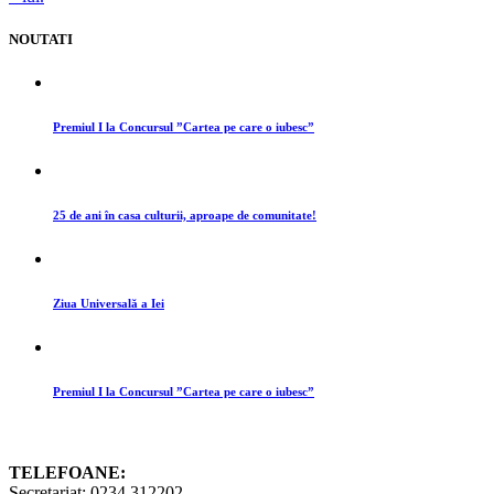
NOUTATI
Premiul I la Concursul ”Cartea pe care o iubesc”
25 de ani în casa culturii, aproape de comunitate!
Ziua Universală a Iei
Premiul I la Concursul ”Cartea pe care o iubesc”
TELEFOANE:
Secretariat: 0234 312202