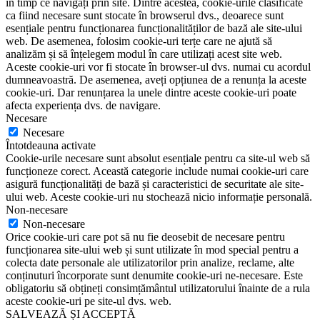
în timp ce navigați prin site. Dintre acestea, cookie-urile clasificate
ca fiind necesare sunt stocate în browserul dvs., deoarece sunt
esențiale pentru funcționarea funcționalităților de bază ale site-ului
web. De asemenea, folosim cookie-uri terțe care ne ajută să
analizăm și să înțelegem modul în care utilizați acest site web.
Aceste cookie-uri vor fi stocate în browser-ul dvs. numai cu acordul
dumneavoastră. De asemenea, aveți opțiunea de a renunța la aceste
cookie-uri. Dar renunțarea la unele dintre aceste cookie-uri poate
afecta experiența dvs. de navigare.
Necesare
Necesare
Întotdeauna activate
Cookie-urile necesare sunt absolut esențiale pentru ca site-ul web să
funcționeze corect. Această categorie include numai cookie-uri care
asigură funcționalități de bază și caracteristici de securitate ale site-
ului web. Aceste cookie-uri nu stochează nicio informație personală.
Non-necesare
Non-necesare
Orice cookie-uri care pot să nu fie deosebit de necesare pentru
funcționarea site-ului web și sunt utilizate în mod special pentru a
colecta date personale ale utilizatorilor prin analize, reclame, alte
conținuturi încorporate sunt denumite cookie-uri ne-necesare. Este
obligatoriu să obțineți consimțământul utilizatorului înainte de a rula
aceste cookie-uri pe site-ul dvs. web.
SALVEAZĂ ȘI ACCEPTĂ