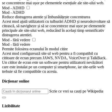
se concentreze mai ușor pe elementele esențiale ale site-ului web.
Mod - ADHD
Mod - ADHD
Reduce distragerea atentie și îmbunătățește concentrarea
Acest mod ajută utilizatorii cu tulburări ADHD și neurodezvoltare să
citească, să navigheze și să se concentreze mai ușor pe elementele
principale ale site-ului web, reducând în același timp semnificativ
distragerea atentiei.
Mod - fără vedere
Mod - fără vedere
Permite folosirea ecranului în modul citire
Acest mod configurează site-ul web pentru a fi compatibil cu
cititoare de ecran precum JAWS, NVDA, VoiceOver și TalkBack.
Un cititor de ecran este un software pentru utilizatorii nevăzători
care este instalat pe un computer și smartphone, iar site-urile web
trebuie să fie compatibile cu acesta.
Dicționar online
Scrie ce vrei sa cauți pe Wikipedia
Lizibilitate