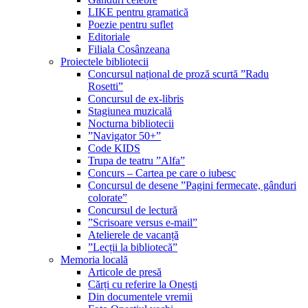
LIKE pentru gramatică
Poezie pentru suflet
Editoriale
Filiala Cosânzeana
Proiectele bibliotecii
Concursul național de proză scurtă ”Radu
Rosetti”
Concursul de ex-libris
Stagiunea muzicală
Nocturna bibliotecii
”Navigator 50+”
Code KIDS
Trupa de teatru ”Alfa”
Concurs – Cartea pe care o iubesc
Concursul de desene ”Pagini fermecate, gânduri
colorate”
Concursul de lectură
”Scrisoare versus e-mail”
Atelierele de vacanță
”Lecții la bibliotecă”
Memoria locală
Articole de presă
Cărți cu referire la Onești
Din documentele vremii