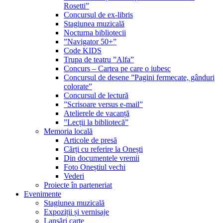
Rosetti”
Concursul de ex-libris
Stagiunea muzicală
Nocturna bibliotecii
”Navigator 50+”
Code KIDS
Trupa de teatru ”Alfa”
Concurs – Cartea pe care o iubesc
Concursul de desene ”Pagini fermecate, gânduri
colorate”
Concursul de lectură
”Scrisoare versus e-mail”
Atelierele de vacanță
”Lecții la bibliotecă”
Memoria locală
Articole de presă
Cărți cu referire la Onești
Din documentele vremii
Foto Oneștiul vechi
Vederi
Proiecte în parteneriat
Evenimente
Stagiunea muzicală
Expoziții și vernisaje
Lansări carte