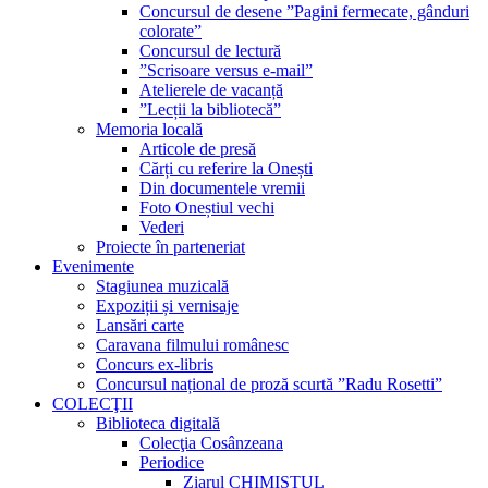
Concursul de desene ”Pagini fermecate, gânduri
colorate”
Concursul de lectură
”Scrisoare versus e-mail”
Atelierele de vacanță
”Lecții la bibliotecă”
Memoria locală
Articole de presă
Cărți cu referire la Onești
Din documentele vremii
Foto Oneștiul vechi
Vederi
Proiecte în parteneriat
Evenimente
Stagiunea muzicală
Expoziții și vernisaje
Lansări carte
Caravana filmului românesc
Concurs ex-libris
Concursul național de proză scurtă ”Radu Rosetti”
COLECŢII
Biblioteca digitală
Colecţia Cosânzeana
Periodice
Ziarul CHIMISTUL