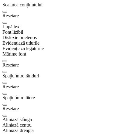
Scalarea conținutului
Resetare
Lupă text
Font lizibil
Dislexie prietenos
Evidențiază titlurile
Evidențiază legăturile
Mărime font
Resetare
Spațiu între rânduri
Resetare
Spațiu între litere
Resetare
Aliniază stânga
Aliniază centru
Aliniază dreapta