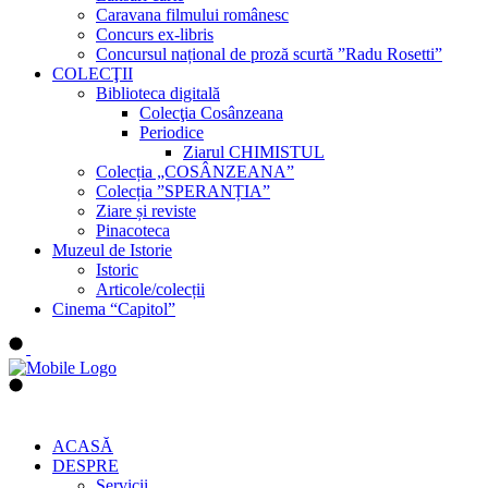
Caravana filmului românesc
Concurs ex-libris
Concursul național de proză scurtă ”Radu Rosetti”
COLECŢII
Biblioteca digitală
Colecţia Cosânzeana
Periodice
Ziarul CHIMISTUL
Colecția „COSÂNZEANA”
Colecția ”SPERANȚIA”
Ziare și reviste
Pinacoteca
Muzeul de Istorie
Istoric
Articole/colecții
Cinema “Capitol”
ACASĂ
DESPRE
Servicii