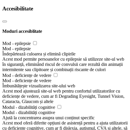
Accesibilitate
Moduri accesiblitate
Mod - epilepsie
Mod - epilepsie
Îndepărtează culoarea și elimină clipirile
Acest mod permite persoanelor cu epilepsie să utilizeze site-ul web
în siguranță, eliminând riscul de convulsii care rezultă din animații
intermitente sau clipitoare și combinații riscante de culori
Mod - deficiențe de vedere
Mod - deficiențe de vedere
Îmbunătățește vizualizarea site-ului web
Acest mod ajustează site-ul web pentru confortul utilizatorilor cu
deficiențe de vedere, cum ar fi Degrading Eyesight, Tunnel Vision,
Cataracta, Glaucom și altele
Modul - dizabilități cognitive
Modul - dizabilități cognitive
Ajută la concentrarea asupra unui conținut specific
Acest mod oferă diferite opțiuni de asistență pentru a ajuta utilizatorii
cu deficiențe cognitive, cum ar fi dislexia, autismul, CVA și altele, să