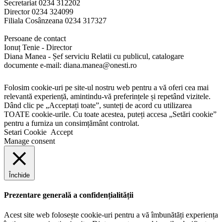
Secretariat 0234 312202
Director 0234 324099
Filiala Cosânzeana 0234 317327
Persoane de contact
Ionuț Tenie - Director
Diana Manea - Șef serviciu Relatii cu publicul, catalogare
documente e-mail: diana.manea@onesti.ro
Folosim cookie-uri pe site-ul nostru web pentru a vă oferi cea mai
relevantă experiență, amintindu-vă preferințele și repetând vizitele.
Dând clic pe „Acceptați toate”, sunteți de acord cu utilizarea
TOATE cookie-urile. Cu toate acestea, puteți accesa „Setări cookie”
pentru a furniza un consimțământ controlat.
Setari Cookie
Accept
Manage consent
Închide
Prezentare generală a confidențialității
Acest site web folosește cookie-uri pentru a vă îmbunătăți experiența