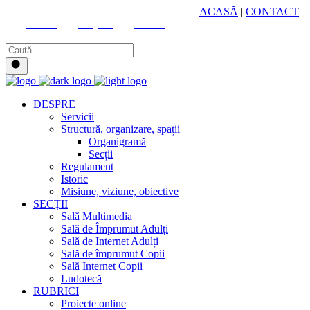
HUB CULTURAL ZONAL
ACASĂ
|
CONTACT
Youtube
Instagram
Facebook
DESPRE
Servicii
Structură, organizare, spații
Organigramă
Secții
Regulament
Istoric
Misiune, viziune, obiective
SECȚII
Sală Multimedia
Sală de Împrumut Adulți
Sală de Internet Adulți
Sală de împrumut Copii
Sală Internet Copii
Ludotecă
RUBRICI
Proiecte online