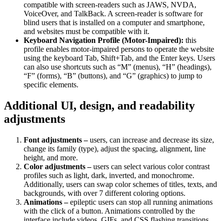
compatible with screen-readers such as JAWS, NVDA,
VoiceOver, and TalkBack. A screen-reader is software for
blind users that is installed on a computer and smartphone,
and websites must be compatible with it.
Keyboard Navigation Profile (Motor-Impaired):
this
profile enables motor-impaired persons to operate the website
using the keyboard Tab, Shift+Tab, and the Enter keys. Users
can also use shortcuts such as “M” (menus), “H” (headings),
“F” (forms), “B” (buttons), and “G” (graphics) to jump to
specific elements.
Additional UI, design, and readability
adjustments
Font adjustments –
users, can increase and decrease its size,
change its family (type), adjust the spacing, alignment, line
height, and more.
Color adjustments –
users can select various color contrast
profiles such as light, dark, inverted, and monochrome.
Additionally, users can swap color schemes of titles, texts, and
backgrounds, with over 7 different coloring options.
Animations –
epileptic users can stop all running animations
with the click of a button. Animations controlled by the
interface include videos, GIFs, and CSS flashing transitions.