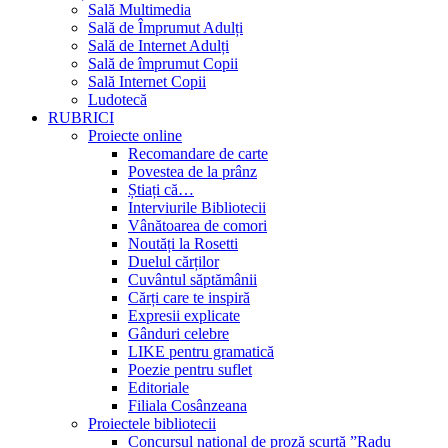
Sală Multimedia
Sală de Împrumut Adulți
Sală de Internet Adulți
Sală de împrumut Copii
Sală Internet Copii
Ludotecă
RUBRICI
Proiecte online
Recomandare de carte
Povestea de la prânz
Știați că…
Interviurile Bibliotecii
Vânătoarea de comori
Noutăți la Rosetti
Duelul cărților
Cuvântul săptămânii
Cărți care te inspiră
Expresii explicate
Gânduri celebre
LIKE pentru gramatică
Poezie pentru suflet
Editoriale
Filiala Cosânzeana
Proiectele bibliotecii
Concursul național de proză scurtă ”Radu