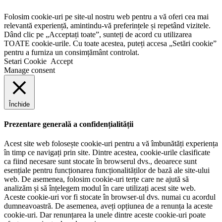
Folosim cookie-uri pe site-ul nostru web pentru a vă oferi cea mai
relevantă experiență, amintindu-vă preferințele și repetând vizitele.
Dând clic pe „Acceptați toate”, sunteți de acord cu utilizarea
TOATE cookie-urile. Cu toate acestea, puteți accesa „Setări cookie”
pentru a furniza un consimțământ controlat.
Setari Cookie
Accept
Manage consent
Închide
Prezentare generală a confidențialității
Acest site web folosește cookie-uri pentru a vă îmbunătăți experiența
în timp ce navigați prin site. Dintre acestea, cookie-urile clasificate
ca fiind necesare sunt stocate în browserul dvs., deoarece sunt
esențiale pentru funcționarea funcționalităților de bază ale site-ului
web. De asemenea, folosim cookie-uri terțe care ne ajută să
analizăm și să înțelegem modul în care utilizați acest site web.
Aceste cookie-uri vor fi stocate în browser-ul dvs. numai cu acordul
dumneavoastră. De asemenea, aveți opțiunea de a renunța la aceste
cookie-uri. Dar renunțarea la unele dintre aceste cookie-uri poate