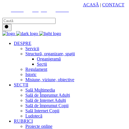
HUB CULTURAL ZONAL
ACASĂ
|
CONTACT
Youtube
Instagram
Facebook
DESPRE
Servicii
Structură, organizare, spații
Organigramă
Secții
Regulament
Istoric
Misiune, viziune, obiective
SECȚII
Sală Multimedia
Sală de Împrumut Adulți
Sală de Internet Adulți
Sală de împrumut Copii
Sală Internet Copii
Ludotecă
RUBRICI
Proiecte online