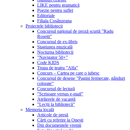
LIKE pentru gramatică
Poezie pentru suflet
Editoriale
Filiala Cosânzeana
Proiectele bibliotecii
Concursul național de proză scurtă ”Radu
Rosetti”
Concursul de ex-libris
Stagiunea muzicală
Nocturna bibliotecii
”Navigator 50+”
Code KIDS
Trupa de teatru ”Alfa”
Concurs – Cartea pe care o iubesc
Concursul de desene ”Pagini fermecate, gânduri
colorate”
Concursul de lectură
”Scrisoare versus e-mail”
Atelierele de vacanță
”Lecții la bibliotecă”
Memoria locală
Articole de presă
Cărți cu referire la Onești
Din documentele vremii