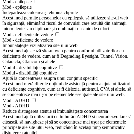
Mod - epilepsie
Mod - epilepsie
Îndepărtează culoarea și elimină clipirile
Acest mod permite persoanelor cu epilepsie să utilizeze site-ul web
în siguranță, eliminând riscul de convulsii care rezultă din animații
intermitente sau clipitoare și combinații riscante de culori
Mod - deficiențe de vedere
Mod - deficiențe de vedere
Îmbunătățește vizualizarea site-ului web
Acest mod ajustează site-ul web pentru confortul utilizatorilor cu
deficiențe de vedere, cum ar fi Degrading Eyesight, Tunnel Vision,
Cataracta, Glaucom și altele
Modul - dizabilități cognitive
Modul - dizabilități cognitive
Ajută la concentrarea asupra unui conținut specific
Acest mod oferă diferite opțiuni de asistență pentru a ajuta utilizatorii
cu deficiențe cognitive, cum ar fi dislexia, autismul, CVA și altele, să
se concentreze mai ușor pe elementele esențiale ale site-ului web.
Mod - ADHD
Mod - ADHD
Reduce distragerea atentie și îmbunătățește concentrarea
Acest mod ajută utilizatorii cu tulburări ADHD și neurodezvoltare să
citească, să navigheze și să se concentreze mai ușor pe elementele
principale ale site-ului web, reducând în același timp semnificativ
distragerea atentiei.