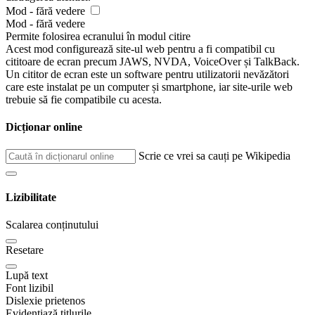
Mod - fără vedere
Mod - fără vedere
Permite folosirea ecranului în modul citire
Acest mod configurează site-ul web pentru a fi compatibil cu
cititoare de ecran precum JAWS, NVDA, VoiceOver și TalkBack.
Un cititor de ecran este un software pentru utilizatorii nevăzători
care este instalat pe un computer și smartphone, iar site-urile web
trebuie să fie compatibile cu acesta.
Dicționar online
Scrie ce vrei sa cauți pe Wikipedia
Lizibilitate
Scalarea conținutului
Resetare
Lupă text
Font lizibil
Dislexie prietenos
Evidențiază titlurile