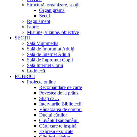
Structură, organizare, spații
Organigramă
Secții
Regulament
Istoric
Misiune, viziune, obiective
SECȚII
Sală Multimedia
Sală de Împrumut Adulți
Sală de Internet Adulți
Sală de împrumut Copii
Sală Internet Copii
Ludotecă
RUBRICI
Proiecte online
Recomandare de carte
Povestea de la prânz
Știați că…
Interviurile Bibliotecii
Vânătoarea de comori
Duelul cărților
Cuvântul săptămânii
Cărți care te inspiră
Expresii explicate
Gânduri celebre