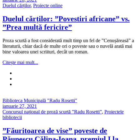
Duelul cărților
,
Proiecte online
Duelul cărților: ”Povestiri africane” vs.
”Prea multă fericire”
Proza scurtă a fost considerată mult timp un fel de ”Cenușăreasă” a
literaturii, chiar dacă de multe ori o poveste sau o nuvelă arată mai
bine valoarea unei scriituri, decât un roman.
Citește mai mult...
Biblioteca Municipală "Radu Rosetti"
ianuarie 27, 2021
Concursul național de proză scurtă ”Radu Rosetti”
,
Proiectele
bibliotecii
”Făuritoarea de vise” poveste de
Păunescu Călina-Ioana, premiul I la