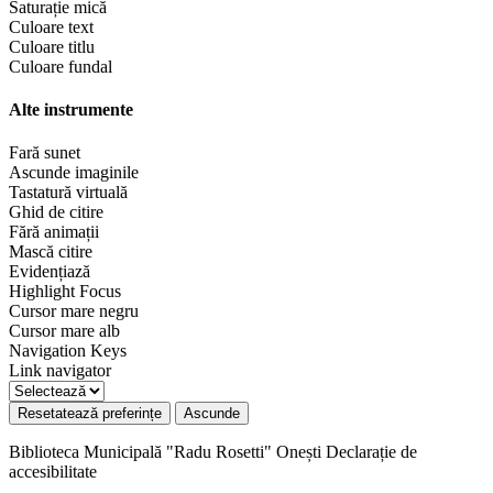
Saturație mică
Culoare text
Culoare titlu
Culoare fundal
Alte instrumente
Fară sunet
Ascunde imaginile
Tastatură virtuală
Ghid de citire
Fără animații
Mască citire
Evidențiază
Highlight Focus
Cursor mare negru
Cursor mare alb
Navigation Keys
Link navigator
Resetatează preferințe
Ascunde
Biblioteca Municipală "Radu Rosetti" Onești
Declarație de
accesibilitate