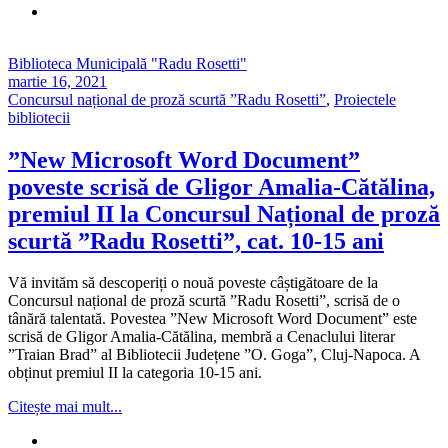
Biblioteca Municipală "Radu Rosetti"
martie 16, 2021
Concursul național de proză scurtă ”Radu Rosetti”
,
Proiectele
bibliotecii
”New Microsoft Word Document”
poveste scrisă de Gligor Amalia-Cătălina,
premiul II la Concursul Național de proză
scurtă ”Radu Rosetti”, cat. 10-15 ani
Vă invităm să descoperiți o nouă poveste câștigătoare de la
Concursul național de proză scurtă ”Radu Rosetti”, scrisă de o
tânără talentată. Povestea ”New Microsoft Word Document” este
scrisă de Gligor Amalia-Cătălina, membră a Cenaclului literar
”Traian Brad” al Bibliotecii Județene ”O. Goga”, Cluj-Napoca. A
obținut premiul II la categoria 10-15 ani.
Citește mai mult...