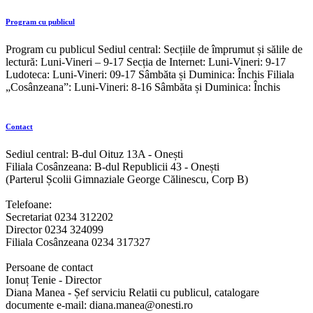
Program cu publicul
Program cu publicul Sediul central: Secțiile de împrumut și sălile de
lectură: Luni-Vineri – 9-17 Secția de Internet: Luni-Vineri: 9-17
Ludoteca: Luni-Vineri: 09-17 Sâmbăta și Duminica: Închis Filiala
„Cosânzeana”: Luni-Vineri: 8-16 Sâmbăta și Duminica: Închis
Contact
Sediul central: B-dul Oituz 13A - Onești
Filiala Cosânzeana: B-dul Republicii 43 - Onești
(Parterul Școlii Gimnaziale George Călinescu, Corp B)
Telefoane:
Secretariat 0234 312202
Director 0234 324099
Filiala Cosânzeana 0234 317327
Persoane de contact
Ionuț Tenie - Director
Diana Manea - Șef serviciu Relatii cu publicul, catalogare
documente e-mail: diana.manea@onesti.ro