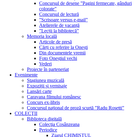
Concursul de desene ”Pagini fermecate, gânduri
colorate”
Concursul de lectură
”Scrisoare versus e-mail”
Atelierele de vacanță
”Lecții la bibliotecă”
Memoria locală
Articole de presă
Cărți cu referire la Onești
Din documentele vremii
Foto Oneștiul vechi
Vederi
Proiecte în parteneriat
Evenimente
Stagiunea muzicală
Expoziții și vernisaje
Lansări carte
Caravana filmului românesc
Concurs ex-libris
Concursul național de proză scurtă ”Radu Rosetti”
COLECŢII
Biblioteca digitală
Colecţia Cosânzeana
Periodice
Ziarul CHIMISTUL