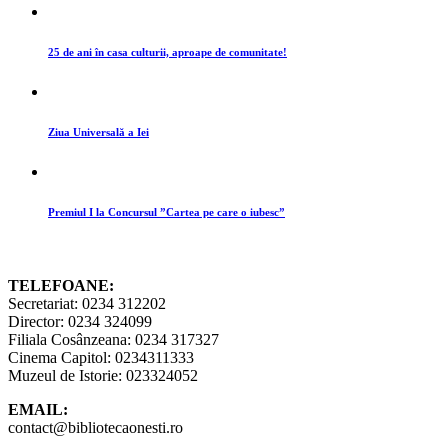
25 de ani în casa culturii, aproape de comunitate!
Ziua Universală a Iei
Premiul I la Concursul ”Cartea pe care o iubesc”
TELEFOANE:
Secretariat: 0234 312202
Director: 0234 324099
Filiala Cosânzeana: 0234 317327
Cinema Capitol: 0234311333
Muzeul de Istorie: 023324052
EMAIL:
contact@bibliotecaonesti.ro