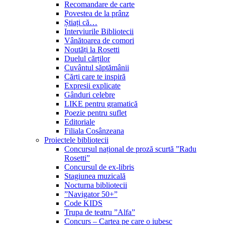
Recomandare de carte
Povestea de la prânz
Știați că…
Interviurile Bibliotecii
Vânătoarea de comori
Noutăți la Rosetti
Duelul cărților
Cuvântul săptămânii
Cărți care te inspiră
Expresii explicate
Gânduri celebre
LIKE pentru gramatică
Poezie pentru suflet
Editoriale
Filiala Cosânzeana
Proiectele bibliotecii
Concursul național de proză scurtă ”Radu
Rosetti”
Concursul de ex-libris
Stagiunea muzicală
Nocturna bibliotecii
”Navigator 50+”
Code KIDS
Trupa de teatru ”Alfa”
Concurs – Cartea pe care o iubesc