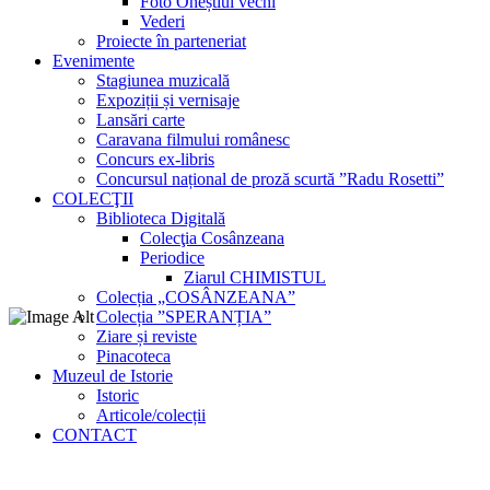
Foto Oneștiul vechi
Vederi
Proiecte în parteneriat
Evenimente
Stagiunea muzicală
Expoziții și vernisaje
Lansări carte
Caravana filmului românesc
Concurs ex-libris
Concursul național de proză scurtă ”Radu Rosetti”
COLECŢII
Biblioteca Digitală
Colecţia Cosânzeana
Periodice
Ziarul CHIMISTUL
Colecția „COSÂNZEANA”
Colecția ”SPERANȚIA”
Ziare și reviste
Pinacoteca
Muzeul de Istorie
Istoric
Articole/colecții
CONTACT