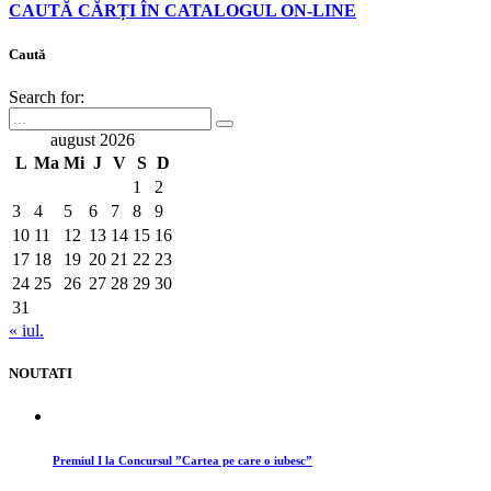
CAUTĂ CĂRȚI ÎN CATALOGUL ON-LINE
Caută
Search for:
august 2026
L
Ma
Mi
J
V
S
D
1
2
3
4
5
6
7
8
9
10
11
12
13
14
15
16
17
18
19
20
21
22
23
24
25
26
27
28
29
30
31
« iul.
NOUTATI
Premiul I la Concursul ”Cartea pe care o iubesc”