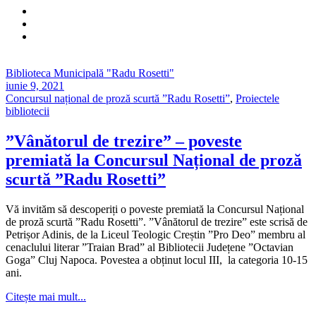
Biblioteca Municipală "Radu Rosetti"
iunie 9, 2021
Concursul național de proză scurtă ”Radu Rosetti”
,
Proiectele
bibliotecii
”Vânătorul de trezire” – poveste
premiată la Concursul Național de proză
scurtă ”Radu Rosetti”
Vă invităm să descoperiți o poveste premiată la Concursul Național
de proză scurtă ”Radu Rosetti”. ”Vânătorul de trezire” este scrisă de
Petrișor Adinis, de la Liceul Teologic Creștin ”Pro Deo” membru al
cenaclului literar ”Traian Brad” al Bibliotecii Județene ”Octavian
Goga” Cluj Napoca. Povestea a obținut locul III, la categoria 10-15
ani.
Citește mai mult...