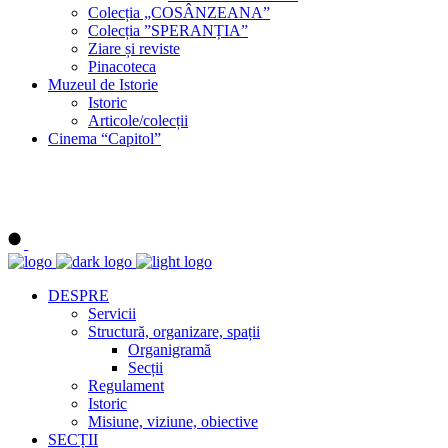
Colecția „COSÂNZEANA”
Colecția ”SPERANȚIA”
Ziare și reviste
Pinacoteca
Muzeul de Istorie
Istoric
Articole/colecții
Cinema “Capitol”
DESPRE
Servicii
Structură, organizare, spații
Organigramă
Secții
Regulament
Istoric
Misiune, viziune, obiective
SECȚII