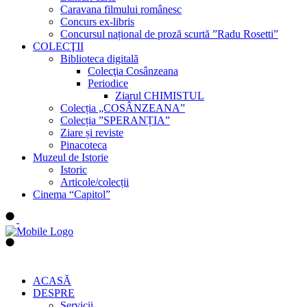
Caravana filmului românesc
Concurs ex-libris
Concursul național de proză scurtă ”Radu Rosetti”
COLECŢII
Biblioteca digitală
Colecţia Cosânzeana
Periodice
Ziarul CHIMISTUL
Colecția „COSÂNZEANA”
Colecția ”SPERANȚIA”
Ziare și reviste
Pinacoteca
Muzeul de Istorie
Istoric
Articole/colecții
Cinema “Capitol”
ACASĂ
DESPRE
Servicii