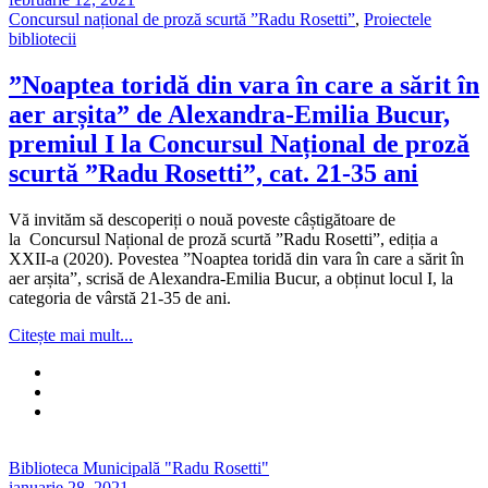
Concursul național de proză scurtă ”Radu Rosetti”
,
Proiectele
bibliotecii
”Noaptea toridă din vara în care a sărit în
aer arșita” de Alexandra-Emilia Bucur,
premiul I la Concursul Național de proză
scurtă ”Radu Rosetti”, cat. 21-35 ani
Vă invităm să descoperiți o nouă poveste câștigătoare de
la Concursul Național de proză scurtă ”Radu Rosetti”, ediția a
XXII-a (2020). Povestea ”Noaptea toridă din vara în care a sărit în
aer arșita”, scrisă de Alexandra-Emilia Bucur, a obținut locul I, la
categoria de vârstă 21-35 de ani.
Citește mai mult...
Biblioteca Municipală "Radu Rosetti"
ianuarie 28, 2021