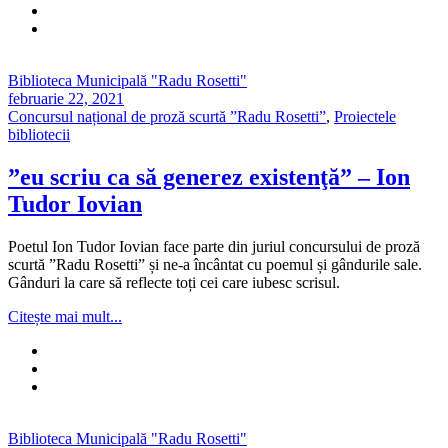
Biblioteca Municipală "Radu Rosetti"
februarie 22, 2021
Concursul național de proză scurtă ”Radu Rosetti”
,
Proiectele
bibliotecii
”eu scriu ca să generez existenţă” – Ion
Tudor Iovian
Poetul Ion Tudor Iovian face parte din juriul concursului de proză
scurtă ”Radu Rosetti” și ne-a încântat cu poemul și gândurile sale.
Gânduri la care să reflecte toți cei care iubesc scrisul.
Citește mai mult...
Biblioteca Municipală "Radu Rosetti"