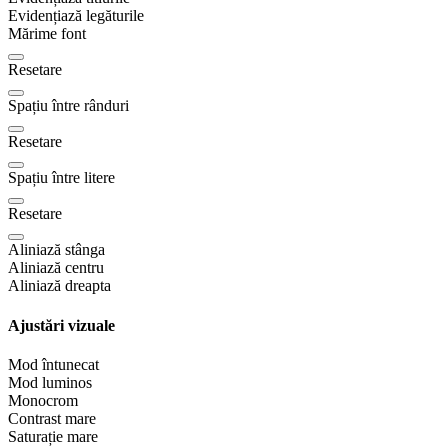
Evidențiază legăturile
Mărime font
Resetare
Spațiu între rânduri
Resetare
Spațiu între litere
Resetare
Aliniază stânga
Aliniază centru
Aliniază dreapta
Ajustări vizuale
Mod întunecat
Mod luminos
Monocrom
Contrast mare
Saturație mare