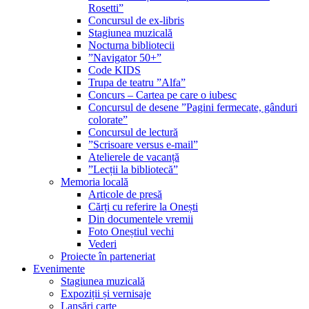
Rosetti”
Concursul de ex-libris
Stagiunea muzicală
Nocturna bibliotecii
”Navigator 50+”
Code KIDS
Trupa de teatru ”Alfa”
Concurs – Cartea pe care o iubesc
Concursul de desene ”Pagini fermecate, gânduri
colorate”
Concursul de lectură
”Scrisoare versus e-mail”
Atelierele de vacanță
”Lecții la bibliotecă”
Memoria locală
Articole de presă
Cărți cu referire la Onești
Din documentele vremii
Foto Oneștiul vechi
Vederi
Proiecte în parteneriat
Evenimente
Stagiunea muzicală
Expoziții și vernisaje
Lansări carte