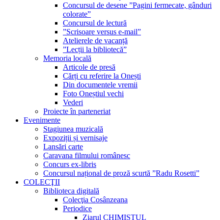
Concursul de desene ”Pagini fermecate, gânduri
colorate”
Concursul de lectură
”Scrisoare versus e-mail”
Atelierele de vacanță
”Lecții la bibliotecă”
Memoria locală
Articole de presă
Cărți cu referire la Onești
Din documentele vremii
Foto Oneștiul vechi
Vederi
Proiecte în parteneriat
Evenimente
Stagiunea muzicală
Expoziții și vernisaje
Lansări carte
Caravana filmului românesc
Concurs ex-libris
Concursul național de proză scurtă ”Radu Rosetti”
COLECŢII
Biblioteca digitală
Colecţia Cosânzeana
Periodice
Ziarul CHIMISTUL