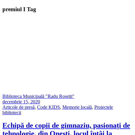
premiul I Tag
Biblioteca Municipală "Radu Rosetti"
decembrie 15, 2020
Articole de presă
,
Code KIDS
,
Memorie locală
,
Proiectele
bibliotecii
Echipă de copii de gimnaziu, pasionați de
tehnologie, din Onești, locul întâi la