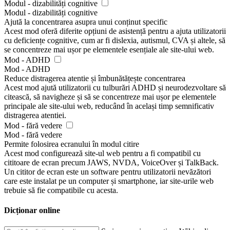
Modul - dizabilități cognitive
Modul - dizabilități cognitive
Ajută la concentrarea asupra unui conținut specific
Acest mod oferă diferite opțiuni de asistență pentru a ajuta utilizatorii
cu deficiențe cognitive, cum ar fi dislexia, autismul, CVA și altele, să
se concentreze mai ușor pe elementele esențiale ale site-ului web.
Mod - ADHD
Mod - ADHD
Reduce distragerea atentie și îmbunătățește concentrarea
Acest mod ajută utilizatorii cu tulburări ADHD și neurodezvoltare să
citească, să navigheze și să se concentreze mai ușor pe elementele
principale ale site-ului web, reducând în același timp semnificativ
distragerea atentiei.
Mod - fără vedere
Mod - fără vedere
Permite folosirea ecranului în modul citire
Acest mod configurează site-ul web pentru a fi compatibil cu
cititoare de ecran precum JAWS, NVDA, VoiceOver și TalkBack.
Un cititor de ecran este un software pentru utilizatorii nevăzători
care este instalat pe un computer și smartphone, iar site-urile web
trebuie să fie compatibile cu acesta.
Dicționar online