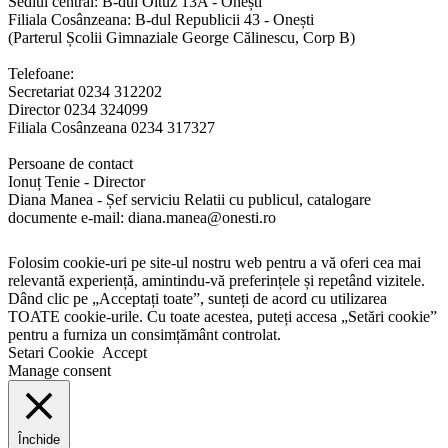
Sediul central: B-dul Oituz 13A - Onești
Filiala Cosânzeana: B-dul Republicii 43 - Onești
(Parterul Școlii Gimnaziale George Călinescu, Corp B)
Telefoane:
Secretariat 0234 312202
Director 0234 324099
Filiala Cosânzeana 0234 317327
Persoane de contact
Ionuț Tenie - Director
Diana Manea - Șef serviciu Relatii cu publicul, catalogare
documente e-mail: diana.manea@onesti.ro
Folosim cookie-uri pe site-ul nostru web pentru a vă oferi cea mai
relevantă experiență, amintindu-vă preferințele și repetând vizitele.
Dând clic pe „Acceptați toate”, sunteți de acord cu utilizarea
TOATE cookie-urile. Cu toate acestea, puteți accesa „Setări cookie”
pentru a furniza un consimțământ controlat.
Setari Cookie
Accept
Manage consent
Închide