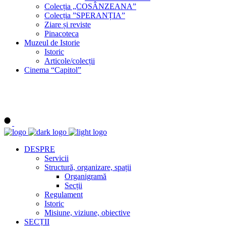
Colecția „COSÂNZEANA”
Colecția ”SPERANȚIA”
Ziare și reviste
Pinacoteca
Muzeul de Istorie
Istoric
Articole/colecții
Cinema “Capitol”
DESPRE
Servicii
Structură, organizare, spații
Organigramă
Secții
Regulament
Istoric
Misiune, viziune, obiective
SECȚII