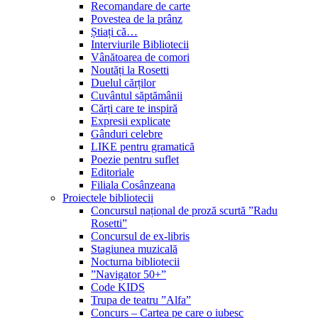
Recomandare de carte
Povestea de la prânz
Știați că…
Interviurile Bibliotecii
Vânătoarea de comori
Noutăți la Rosetti
Duelul cărților
Cuvântul săptămânii
Cărți care te inspiră
Expresii explicate
Gânduri celebre
LIKE pentru gramatică
Poezie pentru suflet
Editoriale
Filiala Cosânzeana
Proiectele bibliotecii
Concursul național de proză scurtă ”Radu
Rosetti”
Concursul de ex-libris
Stagiunea muzicală
Nocturna bibliotecii
”Navigator 50+”
Code KIDS
Trupa de teatru ”Alfa”
Concurs – Cartea pe care o iubesc