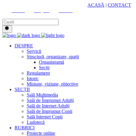
HUB CULTURAL ZONAL
ACASĂ
|
CONTACT
Youtube
Instagram
Facebook
DESPRE
Servicii
Structură, organizare, spații
Organigramă
Secții
Regulament
Istoric
Misiune, viziune, obiective
SECȚII
Sală Multimedia
Sală de Împrumut Adulți
Sală de Internet Adulți
Sală de împrumut Copii
Sală Internet Copii
Ludotecă
RUBRICI
Proiecte online