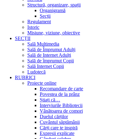
Structură, organizare, spații
Organigramă
Secții
Regulament
Istoric
Misiune, viziune, obiective
SECȚII
Sală Multimedia
Sală de Împrumut Adulți
Sală de Internet Adulți
Sală de împrumut Copii
Sală Internet Copii
Ludotecă
RUBRICI
Proiecte online
Recomandare de carte
Povestea de la prânz
Știați că…
Interviurile Bibliotecii
Vânătoarea de comori
Duelul cărților
Cuvântul săptămânii
Cărți care te inspiră
Expresii explicate
Gânduri celebre