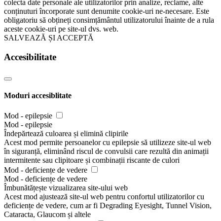
colecta date personale ale utilizatorilor prin analize, reclame, alte
conținuturi încorporate sunt denumite cookie-uri ne-necesare. Este
obligatoriu să obțineți consimțământul utilizatorului înainte de a rula
aceste cookie-uri pe site-ul dvs. web.
SALVEAZĂ ȘI ACCEPTĂ
Accesibilitate
Moduri accesiblitate
Mod - epilepsie
Mod - epilepsie
Îndepărtează culoarea și elimină clipirile
Acest mod permite persoanelor cu epilepsie să utilizeze site-ul web
în siguranță, eliminând riscul de convulsii care rezultă din animații
intermitente sau clipitoare și combinații riscante de culori
Mod - deficiențe de vedere
Mod - deficiențe de vedere
Îmbunătățește vizualizarea site-ului web
Acest mod ajustează site-ul web pentru confortul utilizatorilor cu
deficiențe de vedere, cum ar fi Degrading Eyesight, Tunnel Vision,
Cataracta, Glaucom și altele