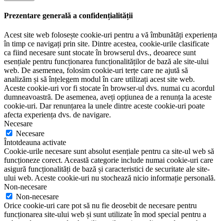
Prezentare generală a confidențialității
Acest site web folosește cookie-uri pentru a vă îmbunătăți experiența
în timp ce navigați prin site. Dintre acestea, cookie-urile clasificate
ca fiind necesare sunt stocate în browserul dvs., deoarece sunt
esențiale pentru funcționarea funcționalităților de bază ale site-ului
web. De asemenea, folosim cookie-uri terțe care ne ajută să
analizăm și să înțelegem modul în care utilizați acest site web.
Aceste cookie-uri vor fi stocate în browser-ul dvs. numai cu acordul
dumneavoastră. De asemenea, aveți opțiunea de a renunța la aceste
cookie-uri. Dar renunțarea la unele dintre aceste cookie-uri poate
afecta experiența dvs. de navigare.
Necesare
Necesare
Întotdeauna activate
Cookie-urile necesare sunt absolut esențiale pentru ca site-ul web să
funcționeze corect. Această categorie include numai cookie-uri care
asigură funcționalități de bază și caracteristici de securitate ale site-
ului web. Aceste cookie-uri nu stochează nicio informație personală.
Non-necesare
Non-necesare
Orice cookie-uri care pot să nu fie deosebit de necesare pentru
funcționarea site-ului web și sunt utilizate în mod special pentru a