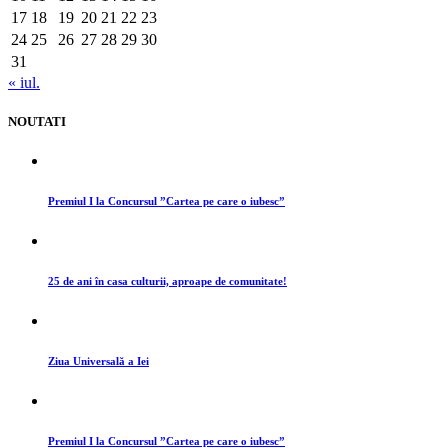
17
18
19
20
21
22
23
24
25
26
27
28
29
30
31
« iul.
NOUTATI
Premiul I la Concursul ”Cartea pe care o iubesc”
25 de ani în casa culturii, aproape de comunitate!
Ziua Universală a Iei
Premiul I la Concursul ”Cartea pe care o iubesc”