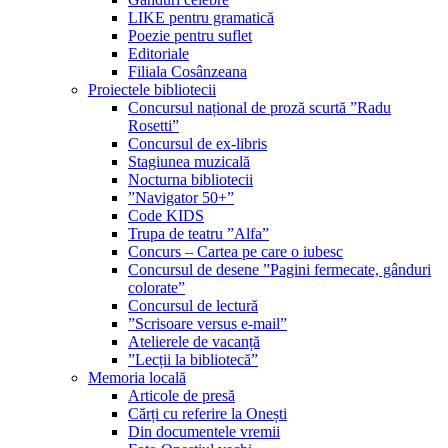
LIKE pentru gramatică
Poezie pentru suflet
Editoriale
Filiala Cosânzeana
Proiectele bibliotecii
Concursul național de proză scurtă ”Radu
Rosetti”
Concursul de ex-libris
Stagiunea muzicală
Nocturna bibliotecii
”Navigator 50+”
Code KIDS
Trupa de teatru ”Alfa”
Concurs – Cartea pe care o iubesc
Concursul de desene ”Pagini fermecate, gânduri
colorate”
Concursul de lectură
”Scrisoare versus e-mail”
Atelierele de vacanță
”Lecții la bibliotecă”
Memoria locală
Articole de presă
Cărți cu referire la Onești
Din documentele vremii