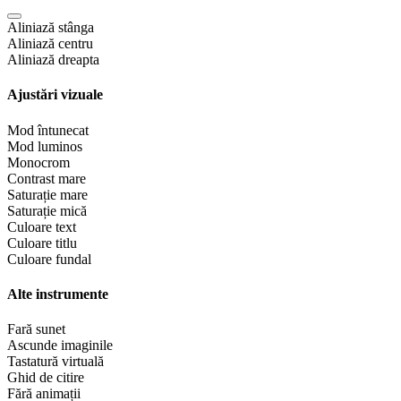
Aliniază stânga
Aliniază centru
Aliniază dreapta
Ajustări vizuale
Mod întunecat
Mod luminos
Monocrom
Contrast mare
Saturație mare
Saturație mică
Culoare text
Culoare titlu
Culoare fundal
Alte instrumente
Fară sunet
Ascunde imaginile
Tastatură virtuală
Ghid de citire
Fără animații