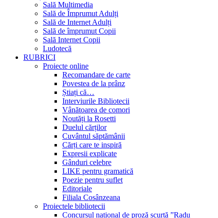
Sală Multimedia
Sală de Împrumut Adulți
Sală de Internet Adulți
Sală de împrumut Copii
Sală Internet Copii
Ludotecă
RUBRICI
Proiecte online
Recomandare de carte
Povestea de la prânz
Știați că…
Interviurile Bibliotecii
Vânătoarea de comori
Noutăți la Rosetti
Duelul cărților
Cuvântul săptămânii
Cărți care te inspiră
Expresii explicate
Gânduri celebre
LIKE pentru gramatică
Poezie pentru suflet
Editoriale
Filiala Cosânzeana
Proiectele bibliotecii
Concursul național de proză scurtă ”Radu