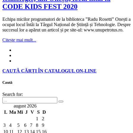
CODE KIDS FEST 2020
Echipa micilor programatori de la biblioteca ”Radu Rosetti” Onești a
ocupat locul întâi la Târgul Național de Știință și Tehnologie. Despre
succesul lor a apărut un articol și pe site-ul: www.unupetrotus.ro.
Citește mai mult...
CAUTĂ CĂRȚI ÎN CATALOGUL ON-LINE
Caută
Search for:
august 2026
L
Ma
Mi
J
V
S
D
1
2
3
4
5
6
7
8
9
10
11
12
13
14
15
16