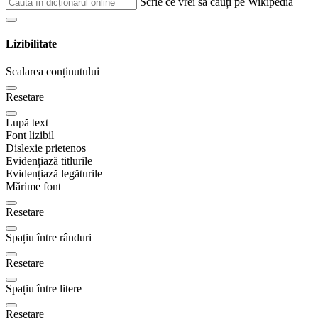
Scrie ce vrei sa cauți pe Wikipedia
Lizibilitate
Scalarea conținutului
Resetare
Lupă text
Font lizibil
Dislexie prietenos
Evidențiază titlurile
Evidențiază legăturile
Mărime font
Resetare
Spațiu între rânduri
Resetare
Spațiu între litere
Resetare