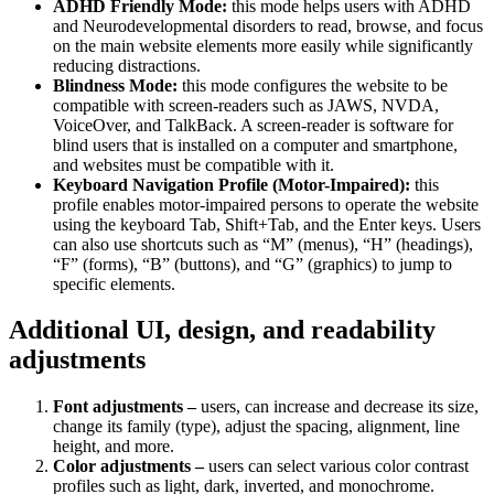
ADHD Friendly Mode:
this mode helps users with ADHD
and Neurodevelopmental disorders to read, browse, and focus
on the main website elements more easily while significantly
reducing distractions.
Blindness Mode:
this mode configures the website to be
compatible with screen-readers such as JAWS, NVDA,
VoiceOver, and TalkBack. A screen-reader is software for
blind users that is installed on a computer and smartphone,
and websites must be compatible with it.
Keyboard Navigation Profile (Motor-Impaired):
this
profile enables motor-impaired persons to operate the website
using the keyboard Tab, Shift+Tab, and the Enter keys. Users
can also use shortcuts such as “M” (menus), “H” (headings),
“F” (forms), “B” (buttons), and “G” (graphics) to jump to
specific elements.
Additional UI, design, and readability
adjustments
Font adjustments –
users, can increase and decrease its size,
change its family (type), adjust the spacing, alignment, line
height, and more.
Color adjustments –
users can select various color contrast
profiles such as light, dark, inverted, and monochrome.