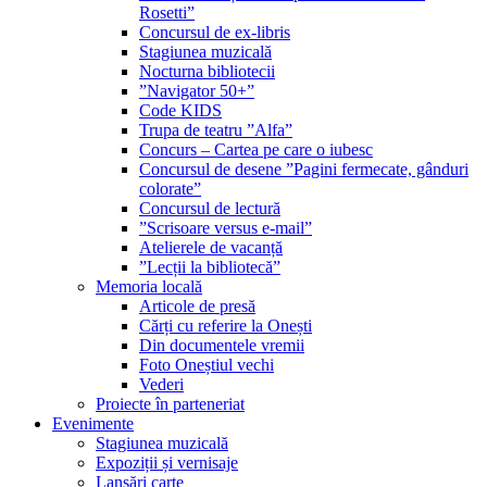
Rosetti”
Concursul de ex-libris
Stagiunea muzicală
Nocturna bibliotecii
”Navigator 50+”
Code KIDS
Trupa de teatru ”Alfa”
Concurs – Cartea pe care o iubesc
Concursul de desene ”Pagini fermecate, gânduri
colorate”
Concursul de lectură
”Scrisoare versus e-mail”
Atelierele de vacanță
”Lecții la bibliotecă”
Memoria locală
Articole de presă
Cărți cu referire la Onești
Din documentele vremii
Foto Oneștiul vechi
Vederi
Proiecte în parteneriat
Evenimente
Stagiunea muzicală
Expoziții și vernisaje
Lansări carte