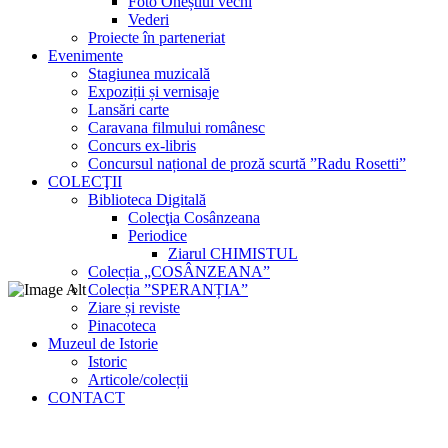
Foto Oneștiul vechi
Vederi
Proiecte în parteneriat
Evenimente
Stagiunea muzicală
Expoziții și vernisaje
Lansări carte
Caravana filmului românesc
Concurs ex-libris
Concursul național de proză scurtă ”Radu Rosetti”
COLECŢII
Biblioteca Digitală
Colecţia Cosânzeana
Periodice
Ziarul CHIMISTUL
Colecția „COSÂNZEANA”
Colecția ”SPERANȚIA”
Ziare și reviste
Pinacoteca
Muzeul de Istorie
Istoric
Articole/colecții
CONTACT