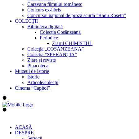
Caravana filmului românesc
Concurs ex-libris
Concursul național de proză scurtă ”Radu Rosetti”
COLECŢII
Biblioteca digitală
Colecţia Cosânzeana
Periodice
Ziarul CHIMISTUL
Colecția „COSÂNZEANA”
Colecția ”SPERANȚIA”
Ziare și reviste
Pinacoteca
Muzeul de Istorie
Istoric
Articole/colecții
Cinema “Capitol”
ACASĂ
DESPRE
Servicii