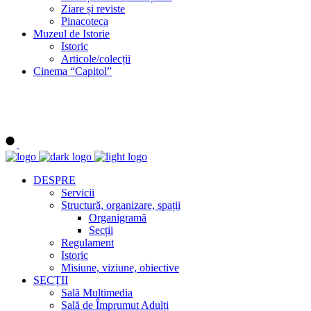
Ziare și reviste
Pinacoteca
Muzeul de Istorie
Istoric
Articole/colecții
Cinema “Capitol”
DESPRE
Servicii
Structură, organizare, spații
Organigramă
Secții
Regulament
Istoric
Misiune, viziune, obiective
SECȚII
Sală Multimedia
Sală de Împrumut Adulți