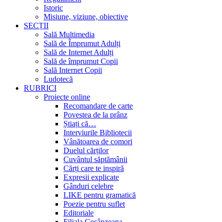
Istoric
Misiune, viziune, obiective
SECȚII
Sală Multimedia
Sală de Împrumut Adulți
Sală de Internet Adulți
Sală de împrumut Copii
Sală Internet Copii
Ludotecă
RUBRICI
Proiecte online
Recomandare de carte
Povestea de la prânz
Știați că…
Interviurile Bibliotecii
Vânătoarea de comori
Duelul cărților
Cuvântul săptămânii
Cărți care te inspiră
Expresii explicate
Gânduri celebre
LIKE pentru gramatică
Poezie pentru suflet
Editoriale
Filiala Cosânzeana