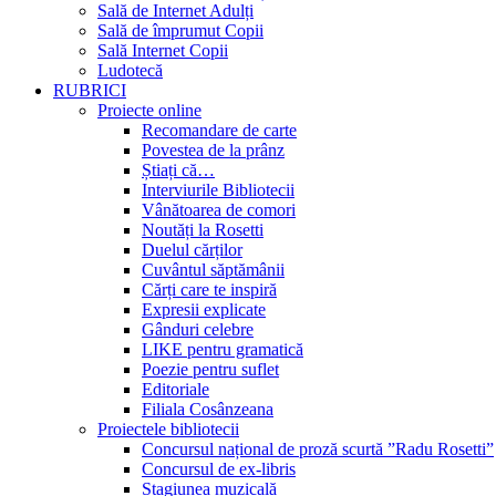
Sală de Internet Adulți
Sală de împrumut Copii
Sală Internet Copii
Ludotecă
RUBRICI
Proiecte online
Recomandare de carte
Povestea de la prânz
Știați că…
Interviurile Bibliotecii
Vânătoarea de comori
Noutăți la Rosetti
Duelul cărților
Cuvântul săptămânii
Cărți care te inspiră
Expresii explicate
Gânduri celebre
LIKE pentru gramatică
Poezie pentru suflet
Editoriale
Filiala Cosânzeana
Proiectele bibliotecii
Concursul național de proză scurtă ”Radu Rosetti”
Concursul de ex-libris
Stagiunea muzicală