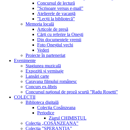
Concursul de lectură
”Scrisoare versus e-mail”
Atelierele de vacanță
”Lecții la bibliotecă”
Memoria locală
Articole de presă
Cărți cu referire la Onești
Din documentele vremii
Foto Oneștiul vechi
Vederi
Proiecte în parteneriat
Evenimente
Stagiunea muzicală
Expoziții și vernisaje
Lansări carte
Caravana filmului românesc
Concurs ex-libris
Concursul național de proză scurtă ”Radu Rosetti”
COLECŢII
Biblioteca digitală
Colecţia Cosânzeana
Periodice
Ziarul CHIMISTUL
Colecția „COSÂNZEANA”
Colecția ”SPERANȚIA”