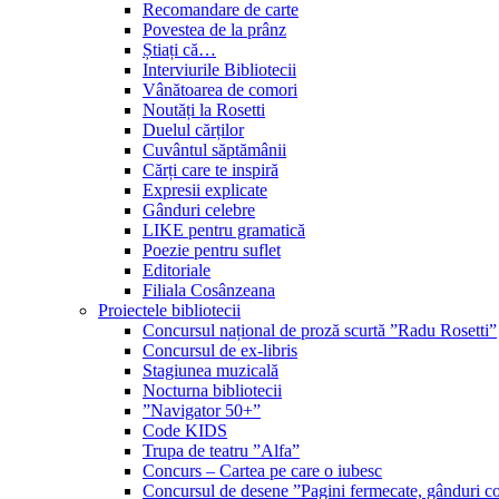
Recomandare de carte
Povestea de la prânz
Știați că…
Interviurile Bibliotecii
Vânătoarea de comori
Noutăți la Rosetti
Duelul cărților
Cuvântul săptămânii
Cărți care te inspiră
Expresii explicate
Gânduri celebre
LIKE pentru gramatică
Poezie pentru suflet
Editoriale
Filiala Cosânzeana
Proiectele bibliotecii
Concursul național de proză scurtă ”Radu Rosetti”
Concursul de ex-libris
Stagiunea muzicală
Nocturna bibliotecii
”Navigator 50+”
Code KIDS
Trupa de teatru ”Alfa”
Concurs – Cartea pe care o iubesc
Concursul de desene ”Pagini fermecate, gânduri co