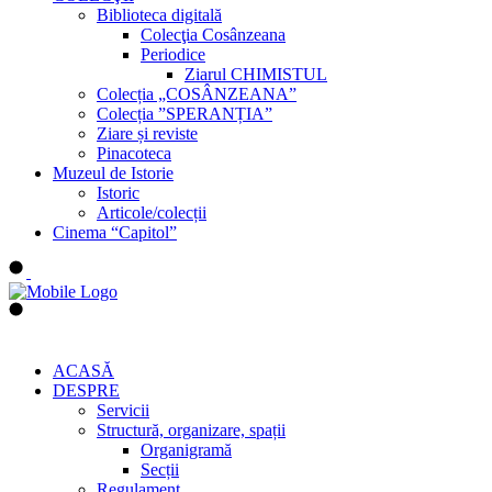
Biblioteca digitală
Colecţia Cosânzeana
Periodice
Ziarul CHIMISTUL
Colecția „COSÂNZEANA”
Colecția ”SPERANȚIA”
Ziare și reviste
Pinacoteca
Muzeul de Istorie
Istoric
Articole/colecții
Cinema “Capitol”
ACASĂ
DESPRE
Servicii
Structură, organizare, spații
Organigramă
Secții
Regulament