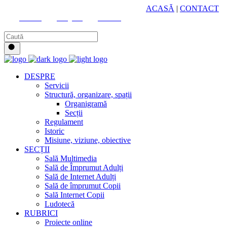
HUB CULTURAL ZONAL
ACASĂ
|
CONTACT
Youtube
Instagram
Facebook
DESPRE
Servicii
Structură, organizare, spații
Organigramă
Secții
Regulament
Istoric
Misiune, viziune, obiective
SECȚII
Sală Multimedia
Sală de Împrumut Adulți
Sală de Internet Adulți
Sală de împrumut Copii
Sală Internet Copii
Ludotecă
RUBRICI
Proiecte online