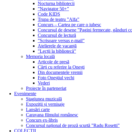
Nocturna bibliotecii
”Navigator 50+”
Code KIDS
Trupa de teatru ”Alfa”
Concurs – Cartea pe care o iubesc
Concursul de desene ”Pagini fermecate, gânduri co
Concursul de lectură
”Scrisoare versus e-mail”
Atelierele de vacanță
”Lecții la bibliotecă”
Memoria locală
Articole de presă
Cărți cu referire la Onești
Din documentele vremii
Foto Oneștiul vechi
Vederi
Proiecte în parteneriat
Evenimente
Stagiunea muzicală
Expoziții și vernisaje
Lansări carte
Caravana filmului românesc
Concurs ex-libris
Concursul național de proză scurtă ”Radu Rosetti”
COLECŢII