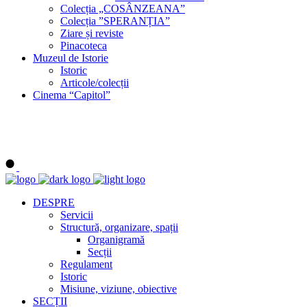
Colecția „COSÂNZEANA”
Colecția ”SPERANȚIA”
Ziare și reviste
Pinacoteca
Muzeul de Istorie
Istoric
Articole/colecții
Cinema “Capitol”
DESPRE
Servicii
Structură, organizare, spații
Organigramă
Secții
Regulament
Istoric
Misiune, viziune, obiective
SECȚII