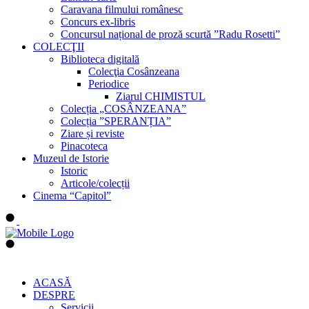
Caravana filmului românesc
Concurs ex-libris
Concursul național de proză scurtă ”Radu Rosetti”
COLECŢII
Biblioteca digitală
Colecţia Cosânzeana
Periodice
Ziarul CHIMISTUL
Colecția „COSÂNZEANA”
Colecția ”SPERANȚIA”
Ziare și reviste
Pinacoteca
Muzeul de Istorie
Istoric
Articole/colecții
Cinema “Capitol”
ACASĂ
DESPRE
Servicii