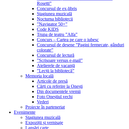
Rosetti”
Concursul de ex-libris
Stagiunea muzicală
Nocturna bibliotecii
”Navigator 50+”
Code KIDS
Trupa de teatru ”Alfa”
Concurs – Cartea pe care o iubesc
Concursul de desene ”Pagini fermecate, gânduri
colorate”
Concursul de lectură
”Scrisoare versus e-mail”
Atelierele de vacanță
”Lecții la bibliotecă”
Memoria locală
Articole de presă
Cărți cu referire la Onești
Din documentele vremii
Foto Oneștiul vechi
Vederi
Proiecte în parteneriat
Evenimente
Stagiunea muzicală
Expoziții și vernisaje
Lansări carte