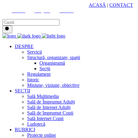
HUB CULTURAL ZONAL
ACASĂ
|
CONTACT
Youtube
Instagram
Facebook
DESPRE
Servicii
Structură, organizare, spații
Organigramă
Secții
Regulament
Istoric
Misiune, viziune, obiective
SECȚII
Sală Multimedia
Sală de Împrumut Adulți
Sală de Internet Adulți
Sală de împrumut Copii
Sală Internet Copii
Ludotecă
RUBRICI
Proiecte online