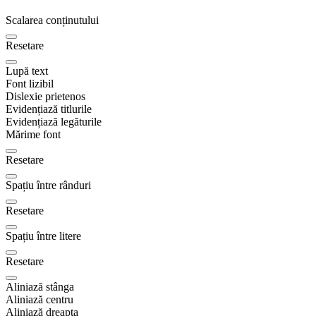
Scalarea conținutului
Resetare
Lupă text
Font lizibil
Dislexie prietenos
Evidențiază titlurile
Evidențiază legăturile
Mărime font
Resetare
Spațiu între rânduri
Resetare
Spațiu între litere
Resetare
Aliniază stânga
Aliniază centru
Aliniază dreapta