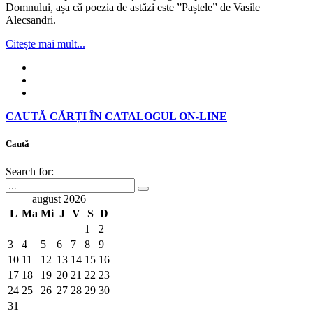
Domnului, așa că poezia de astăzi este ”Paștele” de Vasile
Alecsandri.
Citește mai mult...
CAUTĂ CĂRȚI ÎN CATALOGUL ON-LINE
Caută
Search for:
august 2026
L
Ma
Mi
J
V
S
D
1
2
3
4
5
6
7
8
9
10
11
12
13
14
15
16
17
18
19
20
21
22
23
24
25
26
27
28
29
30
31