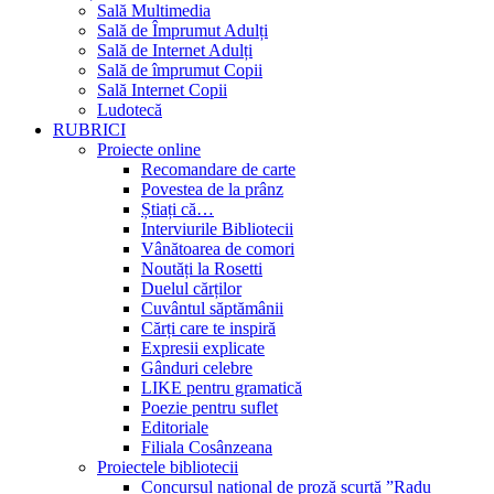
Sală Multimedia
Sală de Împrumut Adulți
Sală de Internet Adulți
Sală de împrumut Copii
Sală Internet Copii
Ludotecă
RUBRICI
Proiecte online
Recomandare de carte
Povestea de la prânz
Știați că…
Interviurile Bibliotecii
Vânătoarea de comori
Noutăți la Rosetti
Duelul cărților
Cuvântul săptămânii
Cărți care te inspiră
Expresii explicate
Gânduri celebre
LIKE pentru gramatică
Poezie pentru suflet
Editoriale
Filiala Cosânzeana
Proiectele bibliotecii
Concursul național de proză scurtă ”Radu