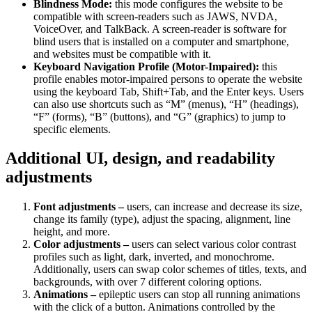
Blindness Mode:
this mode configures the website to be
compatible with screen-readers such as JAWS, NVDA,
VoiceOver, and TalkBack. A screen-reader is software for
blind users that is installed on a computer and smartphone,
and websites must be compatible with it.
Keyboard Navigation Profile (Motor-Impaired):
this
profile enables motor-impaired persons to operate the website
using the keyboard Tab, Shift+Tab, and the Enter keys. Users
can also use shortcuts such as “M” (menus), “H” (headings),
“F” (forms), “B” (buttons), and “G” (graphics) to jump to
specific elements.
Additional UI, design, and readability
adjustments
Font adjustments –
users, can increase and decrease its size,
change its family (type), adjust the spacing, alignment, line
height, and more.
Color adjustments –
users can select various color contrast
profiles such as light, dark, inverted, and monochrome.
Additionally, users can swap color schemes of titles, texts, and
backgrounds, with over 7 different coloring options.
Animations –
epileptic users can stop all running animations
with the click of a button. Animations controlled by the