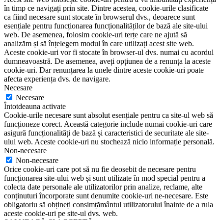
în timp ce navigați prin site. Dintre acestea, cookie-urile clasificate
ca fiind necesare sunt stocate în browserul dvs., deoarece sunt
esențiale pentru funcționarea funcționalităților de bază ale site-ului
web. De asemenea, folosim cookie-uri terțe care ne ajută să
analizăm și să înțelegem modul în care utilizați acest site web.
Aceste cookie-uri vor fi stocate în browser-ul dvs. numai cu acordul
dumneavoastră. De asemenea, aveți opțiunea de a renunța la aceste
cookie-uri. Dar renunțarea la unele dintre aceste cookie-uri poate
afecta experiența dvs. de navigare.
Necesare
Necesare
Întotdeauna activate
Cookie-urile necesare sunt absolut esențiale pentru ca site-ul web să
funcționeze corect. Această categorie include numai cookie-uri care
asigură funcționalități de bază și caracteristici de securitate ale site-
ului web. Aceste cookie-uri nu stochează nicio informație personală.
Non-necesare
Non-necesare
Orice cookie-uri care pot să nu fie deosebit de necesare pentru
funcționarea site-ului web și sunt utilizate în mod special pentru a
colecta date personale ale utilizatorilor prin analize, reclame, alte
conținuturi încorporate sunt denumite cookie-uri ne-necesare. Este
obligatoriu să obțineți consimțământul utilizatorului înainte de a rula
aceste cookie-uri pe site-ul dvs. web.