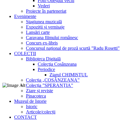
Foto Oneștiul vechi
Vederi
Proiecte în parteneriat
Evenimente
Stagiunea muzicală
Expoziții și vernisaje
Lansări carte
Caravana filmului românesc
Concurs ex-libris
Concursul național de proză scurtă ”Radu Rosetti”
COLECŢII
Biblioteca Digitală
Colecţia Cosânzeana
Periodice
Ziarul CHIMISTUL
Colecția „COSÂNZEANA”
Colecția ”SPERANȚIA”
Ziare și reviste
Pinacoteca
Muzeul de Istorie
Istoric
Articole/colecții
CONTACT