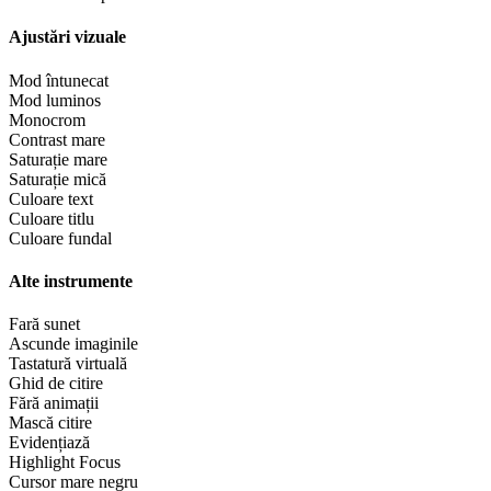
Ajustări vizuale
Mod întunecat
Mod luminos
Monocrom
Contrast mare
Saturație mare
Saturație mică
Culoare text
Culoare titlu
Culoare fundal
Alte instrumente
Fară sunet
Ascunde imaginile
Tastatură virtuală
Ghid de citire
Fără animații
Mască citire
Evidențiază
Highlight Focus
Cursor mare negru