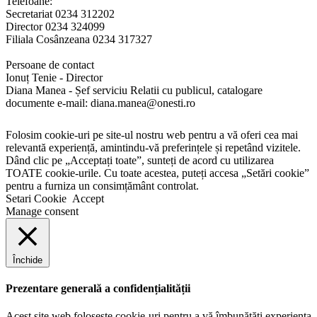
Telefoane:
Secretariat 0234 312202
Director 0234 324099
Filiala Cosânzeana 0234 317327
Persoane de contact
Ionuț Tenie - Director
Diana Manea - Șef serviciu Relatii cu publicul, catalogare
documente e-mail: diana.manea@onesti.ro
Folosim cookie-uri pe site-ul nostru web pentru a vă oferi cea mai
relevantă experiență, amintindu-vă preferințele și repetând vizitele.
Dând clic pe „Acceptați toate”, sunteți de acord cu utilizarea
TOATE cookie-urile. Cu toate acestea, puteți accesa „Setări cookie”
pentru a furniza un consimțământ controlat.
Setari Cookie
Accept
Manage consent
Închide
Prezentare generală a confidențialității
Acest site web folosește cookie-uri pentru a vă îmbunătăți experiența