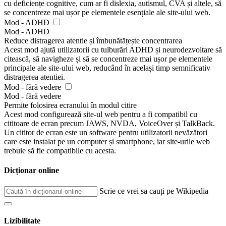
cu deficiențe cognitive, cum ar fi dislexia, autismul, CVA și altele, să
se concentreze mai ușor pe elementele esențiale ale site-ului web.
Mod - ADHD
Mod - ADHD
Reduce distragerea atentie și îmbunătățește concentrarea
Acest mod ajută utilizatorii cu tulburări ADHD și neurodezvoltare să
citească, să navigheze și să se concentreze mai ușor pe elementele
principale ale site-ului web, reducând în același timp semnificativ
distragerea atentiei.
Mod - fără vedere
Mod - fără vedere
Permite folosirea ecranului în modul citire
Acest mod configurează site-ul web pentru a fi compatibil cu
cititoare de ecran precum JAWS, NVDA, VoiceOver și TalkBack.
Un cititor de ecran este un software pentru utilizatorii nevăzători
care este instalat pe un computer și smartphone, iar site-urile web
trebuie să fie compatibile cu acesta.
Dicționar online
Scrie ce vrei sa cauți pe Wikipedia
Lizibilitate