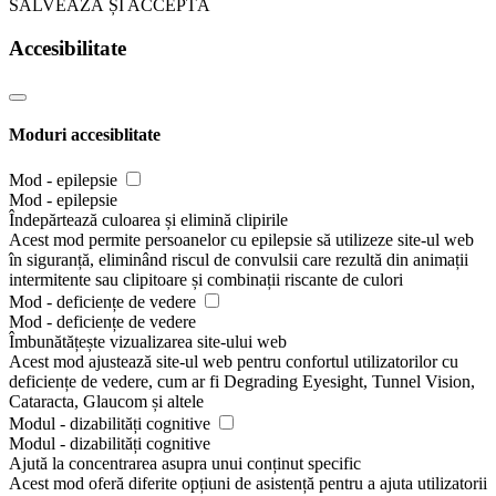
SALVEAZĂ ȘI ACCEPTĂ
Accesibilitate
Moduri accesiblitate
Mod - epilepsie
Mod - epilepsie
Îndepărtează culoarea și elimină clipirile
Acest mod permite persoanelor cu epilepsie să utilizeze site-ul web
în siguranță, eliminând riscul de convulsii care rezultă din animații
intermitente sau clipitoare și combinații riscante de culori
Mod - deficiențe de vedere
Mod - deficiențe de vedere
Îmbunătățește vizualizarea site-ului web
Acest mod ajustează site-ul web pentru confortul utilizatorilor cu
deficiențe de vedere, cum ar fi Degrading Eyesight, Tunnel Vision,
Cataracta, Glaucom și altele
Modul - dizabilități cognitive
Modul - dizabilități cognitive
Ajută la concentrarea asupra unui conținut specific
Acest mod oferă diferite opțiuni de asistență pentru a ajuta utilizatorii