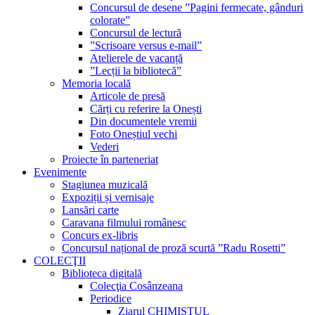
Concursul de desene ”Pagini fermecate, gânduri
colorate”
Concursul de lectură
”Scrisoare versus e-mail”
Atelierele de vacanță
”Lecții la bibliotecă”
Memoria locală
Articole de presă
Cărți cu referire la Onești
Din documentele vremii
Foto Oneștiul vechi
Vederi
Proiecte în parteneriat
Evenimente
Stagiunea muzicală
Expoziții și vernisaje
Lansări carte
Caravana filmului românesc
Concurs ex-libris
Concursul național de proză scurtă ”Radu Rosetti”
COLECŢII
Biblioteca digitală
Colecţia Cosânzeana
Periodice
Ziarul CHIMISTUL