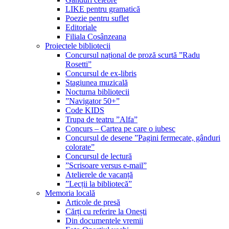
LIKE pentru gramatică
Poezie pentru suflet
Editoriale
Filiala Cosânzeana
Proiectele bibliotecii
Concursul național de proză scurtă ”Radu
Rosetti”
Concursul de ex-libris
Stagiunea muzicală
Nocturna bibliotecii
”Navigator 50+”
Code KIDS
Trupa de teatru ”Alfa”
Concurs – Cartea pe care o iubesc
Concursul de desene ”Pagini fermecate, gânduri
colorate”
Concursul de lectură
”Scrisoare versus e-mail”
Atelierele de vacanță
”Lecții la bibliotecă”
Memoria locală
Articole de presă
Cărți cu referire la Onești
Din documentele vremii