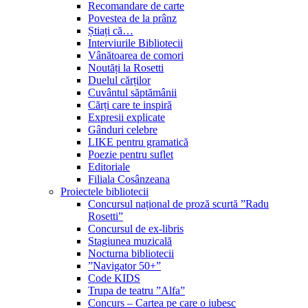
Recomandare de carte
Povestea de la prânz
Știați că…
Interviurile Bibliotecii
Vânătoarea de comori
Noutăți la Rosetti
Duelul cărților
Cuvântul săptămânii
Cărți care te inspiră
Expresii explicate
Gânduri celebre
LIKE pentru gramatică
Poezie pentru suflet
Editoriale
Filiala Cosânzeana
Proiectele bibliotecii
Concursul național de proză scurtă ”Radu
Rosetti”
Concursul de ex-libris
Stagiunea muzicală
Nocturna bibliotecii
”Navigator 50+”
Code KIDS
Trupa de teatru ”Alfa”
Concurs – Cartea pe care o iubesc