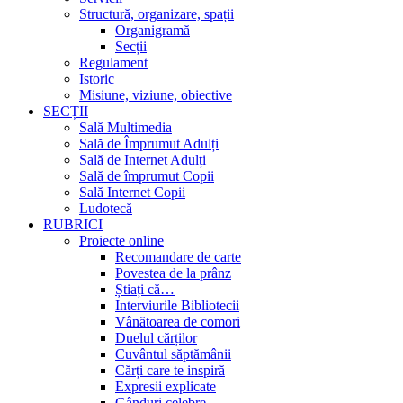
Structură, organizare, spații
Organigramă
Secții
Regulament
Istoric
Misiune, viziune, obiective
SECȚII
Sală Multimedia
Sală de Împrumut Adulți
Sală de Internet Adulți
Sală de împrumut Copii
Sală Internet Copii
Ludotecă
RUBRICI
Proiecte online
Recomandare de carte
Povestea de la prânz
Știați că…
Interviurile Bibliotecii
Vânătoarea de comori
Duelul cărților
Cuvântul săptămânii
Cărți care te inspiră
Expresii explicate
Gânduri celebre