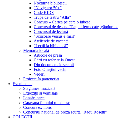
Nocturna bibliotecii
”Navigator 50+”
Code KIDS
Trupa de teatru ”Alfa”
Concurs – Cartea pe care o iubesc
Concursul de desene ”Pagini fermecate, gânduri co
Concursul de lectură
”Scrisoare versus e-mail”
Atelierele de vacanță
”Lecții la bibliotecă”
Memoria locală
Articole de presă
Cărți cu referire la Onești
Din documentele vremii
Foto Oneștiul vechi
Vederi
Proiecte în parteneriat
Evenimente
Stagiunea muzicală
Expoziții și vernisaje
Lansări carte
Caravana filmului românesc
Concurs ex-libris
Concursul național de proză scurtă ”Radu Rosetti”
COLECŢII