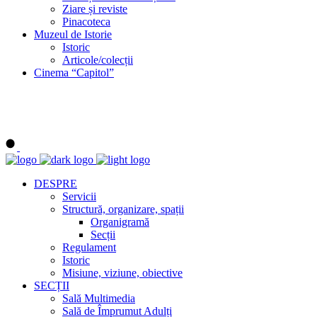
Ziare și reviste
Pinacoteca
Muzeul de Istorie
Istoric
Articole/colecții
Cinema “Capitol”
DESPRE
Servicii
Structură, organizare, spații
Organigramă
Secții
Regulament
Istoric
Misiune, viziune, obiective
SECȚII
Sală Multimedia
Sală de Împrumut Adulți