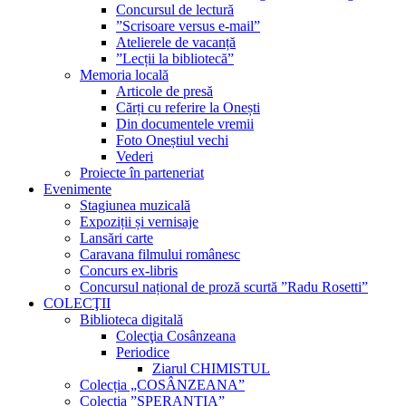
Concursul de lectură
”Scrisoare versus e-mail”
Atelierele de vacanță
”Lecții la bibliotecă”
Memoria locală
Articole de presă
Cărți cu referire la Onești
Din documentele vremii
Foto Oneștiul vechi
Vederi
Proiecte în parteneriat
Evenimente
Stagiunea muzicală
Expoziții și vernisaje
Lansări carte
Caravana filmului românesc
Concurs ex-libris
Concursul național de proză scurtă ”Radu Rosetti”
COLECŢII
Biblioteca digitală
Colecţia Cosânzeana
Periodice
Ziarul CHIMISTUL
Colecția „COSÂNZEANA”
Colecția ”SPERANȚIA”