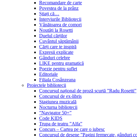
Recomandare de carte
Povestea de la prânz
Știați că…
Interviurile Bibliotecii
Vânătoarea de comori
Noutăți la Rosetti
Duelul cărților
Cuvântul săptămânii
Cărți care te inspiră
Expresii explicate
Gânduri celebre
LIKE pentru gramatică
Poezie pentru suflet
Editoriale
Filiala Cosânzeana
Proiectele bibliotecii
Concursul național de proză scurtă ”Radu Rosetti”
Concursul de ex-libris
Stagiunea muzicală
Nocturna bibliotecii
”Navigator 50+”
Code KIDS
Trupa de teatru ”Alfa”
Concurs – Cartea pe care o iubesc
Concursul de desene ”Pagini fermecate, gânduri co