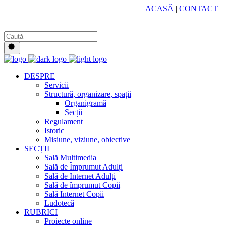
HUB CULTURAL ZONAL
ACASĂ
|
CONTACT
Youtube
Instagram
Facebook
DESPRE
Servicii
Structură, organizare, spații
Organigramă
Secții
Regulament
Istoric
Misiune, viziune, obiective
SECȚII
Sală Multimedia
Sală de Împrumut Adulți
Sală de Internet Adulți
Sală de împrumut Copii
Sală Internet Copii
Ludotecă
RUBRICI
Proiecte online