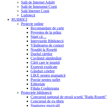
Sală de Internet Adulți
Sală de împrumut Copii
Sală Internet Copii
Ludotecă
RUBRICI
Proiecte online
Recomandare de carte
Povestea de la prânz
Știați că…
Interviurile Bibliotecii
Vânătoarea de comori
Noutăți la Rosetti
Duelul cărților
Cuvântul săptămânii
Cărți care te inspiră
Expresii explicate
Gânduri celebre
LIKE pentru gramatică
Poezie pentru suflet
Editoriale
Filiala Cosânzeana
Proiectele bibliotecii
Concursul național de proză scurtă ”Radu Rosetti”
Concursul de ex-libris
Stagiunea muzicală