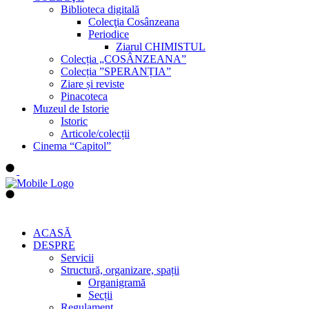
Biblioteca digitală
Colecţia Cosânzeana
Periodice
Ziarul CHIMISTUL
Colecția „COSÂNZEANA”
Colecția ”SPERANȚIA”
Ziare și reviste
Pinacoteca
Muzeul de Istorie
Istoric
Articole/colecții
Cinema “Capitol”
ACASĂ
DESPRE
Servicii
Structură, organizare, spații
Organigramă
Secții
Regulament