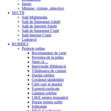
Istoric
Misiune, viziune, obiective
SECȚII
Sală Multimedia
Sală de Împrumut Adulți
Sală de Internet Adulți
Sală de împrumut Copii
Sală Internet Copii
Ludotecă
RUBRICI
Proiecte online
Recomandare de carte
Povestea de la prânz
Știați că…
Interviurile Bibliotecii
Vânătoarea de comori
Duelul cărților
Cuvântul săptămânii
Cărți care te inspiră
Expresii explicate
Gânduri celebre
LIKE pentru gramatică
Poezie pentru suflet
Editoriale
Filiala Cosânzeana