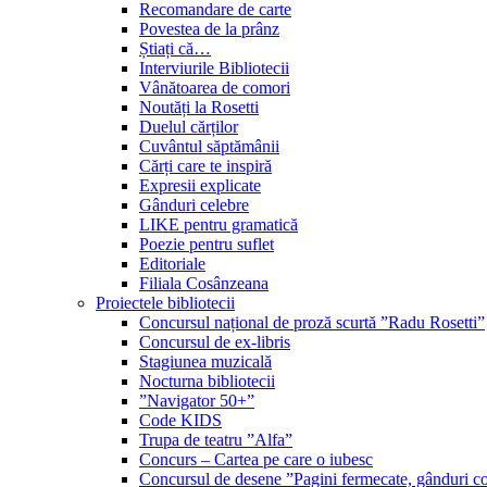
Recomandare de carte
Povestea de la prânz
Știați că…
Interviurile Bibliotecii
Vânătoarea de comori
Noutăți la Rosetti
Duelul cărților
Cuvântul săptămânii
Cărți care te inspiră
Expresii explicate
Gânduri celebre
LIKE pentru gramatică
Poezie pentru suflet
Editoriale
Filiala Cosânzeana
Proiectele bibliotecii
Concursul național de proză scurtă ”Radu Rosetti”
Concursul de ex-libris
Stagiunea muzicală
Nocturna bibliotecii
”Navigator 50+”
Code KIDS
Trupa de teatru ”Alfa”
Concurs – Cartea pe care o iubesc
Concursul de desene ”Pagini fermecate, gânduri co