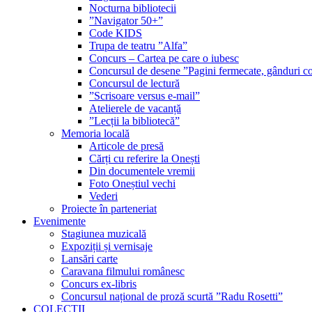
Nocturna bibliotecii
”Navigator 50+”
Code KIDS
Trupa de teatru ”Alfa”
Concurs – Cartea pe care o iubesc
Concursul de desene ”Pagini fermecate, gânduri co
Concursul de lectură
”Scrisoare versus e-mail”
Atelierele de vacanță
”Lecții la bibliotecă”
Memoria locală
Articole de presă
Cărți cu referire la Onești
Din documentele vremii
Foto Oneștiul vechi
Vederi
Proiecte în parteneriat
Evenimente
Stagiunea muzicală
Expoziții și vernisaje
Lansări carte
Caravana filmului românesc
Concurs ex-libris
Concursul național de proză scurtă ”Radu Rosetti”
COLECŢII