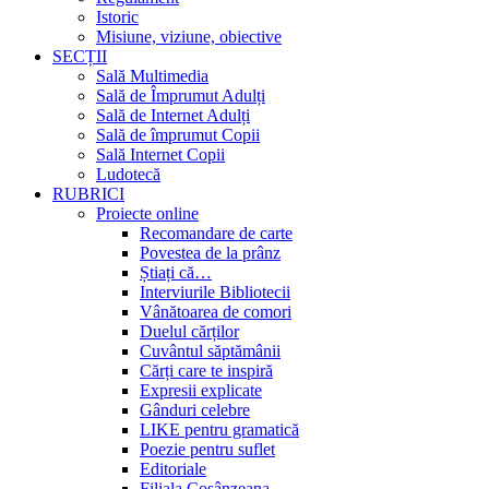
Istoric
Misiune, viziune, obiective
SECȚII
Sală Multimedia
Sală de Împrumut Adulți
Sală de Internet Adulți
Sală de împrumut Copii
Sală Internet Copii
Ludotecă
RUBRICI
Proiecte online
Recomandare de carte
Povestea de la prânz
Știați că…
Interviurile Bibliotecii
Vânătoarea de comori
Duelul cărților
Cuvântul săptămânii
Cărți care te inspiră
Expresii explicate
Gânduri celebre
LIKE pentru gramatică
Poezie pentru suflet
Editoriale
Filiala Cosânzeana