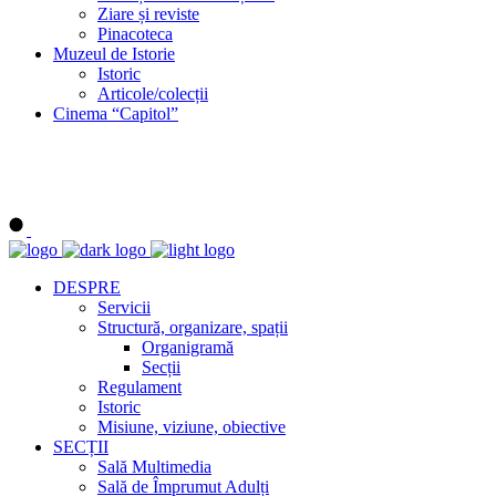
Ziare și reviste
Pinacoteca
Muzeul de Istorie
Istoric
Articole/colecții
Cinema “Capitol”
DESPRE
Servicii
Structură, organizare, spații
Organigramă
Secții
Regulament
Istoric
Misiune, viziune, obiective
SECȚII
Sală Multimedia
Sală de Împrumut Adulți