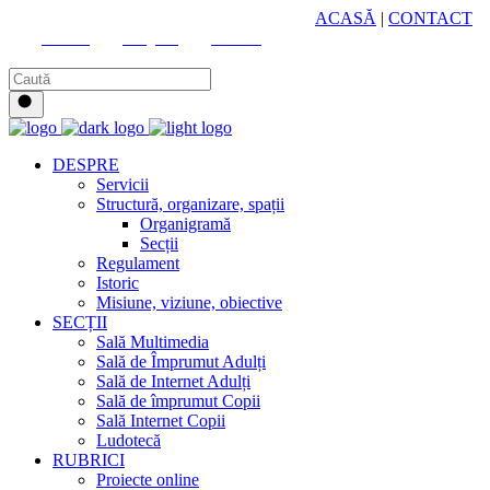
HUB CULTURAL ZONAL
ACASĂ
|
CONTACT
Youtube
Instagram
Facebook
DESPRE
Servicii
Structură, organizare, spații
Organigramă
Secții
Regulament
Istoric
Misiune, viziune, obiective
SECȚII
Sală Multimedia
Sală de Împrumut Adulți
Sală de Internet Adulți
Sală de împrumut Copii
Sală Internet Copii
Ludotecă
RUBRICI
Proiecte online