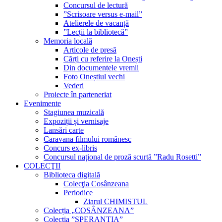
Concursul de lectură
”Scrisoare versus e-mail”
Atelierele de vacanță
”Lecții la bibliotecă”
Memoria locală
Articole de presă
Cărți cu referire la Onești
Din documentele vremii
Foto Oneștiul vechi
Vederi
Proiecte în parteneriat
Evenimente
Stagiunea muzicală
Expoziții și vernisaje
Lansări carte
Caravana filmului românesc
Concurs ex-libris
Concursul național de proză scurtă ”Radu Rosetti”
COLECŢII
Biblioteca digitală
Colecţia Cosânzeana
Periodice
Ziarul CHIMISTUL
Colecția „COSÂNZEANA”
Colecția ”SPERANȚIA”