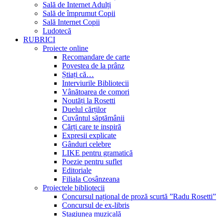
Sală de Internet Adulți
Sală de împrumut Copii
Sală Internet Copii
Ludotecă
RUBRICI
Proiecte online
Recomandare de carte
Povestea de la prânz
Știați că…
Interviurile Bibliotecii
Vânătoarea de comori
Noutăți la Rosetti
Duelul cărților
Cuvântul săptămânii
Cărți care te inspiră
Expresii explicate
Gânduri celebre
LIKE pentru gramatică
Poezie pentru suflet
Editoriale
Filiala Cosânzeana
Proiectele bibliotecii
Concursul național de proză scurtă ”Radu Rosetti”
Concursul de ex-libris
Stagiunea muzicală