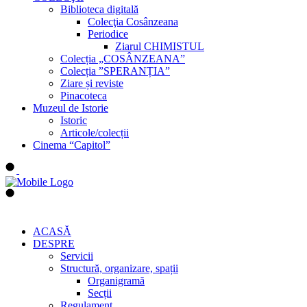
Biblioteca digitală
Colecţia Cosânzeana
Periodice
Ziarul CHIMISTUL
Colecția „COSÂNZEANA”
Colecția ”SPERANȚIA”
Ziare și reviste
Pinacoteca
Muzeul de Istorie
Istoric
Articole/colecții
Cinema “Capitol”
ACASĂ
DESPRE
Servicii
Structură, organizare, spații
Organigramă
Secții
Regulament