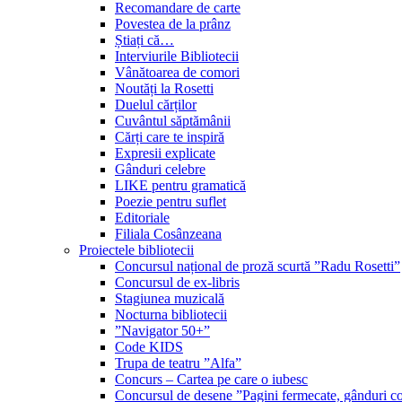
Recomandare de carte
Povestea de la prânz
Știați că…
Interviurile Bibliotecii
Vânătoarea de comori
Noutăți la Rosetti
Duelul cărților
Cuvântul săptămânii
Cărți care te inspiră
Expresii explicate
Gânduri celebre
LIKE pentru gramatică
Poezie pentru suflet
Editoriale
Filiala Cosânzeana
Proiectele bibliotecii
Concursul național de proză scurtă ”Radu Rosetti”
Concursul de ex-libris
Stagiunea muzicală
Nocturna bibliotecii
”Navigator 50+”
Code KIDS
Trupa de teatru ”Alfa”
Concurs – Cartea pe care o iubesc
Concursul de desene ”Pagini fermecate, gânduri co