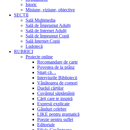
Istoric
Misiune, viziune, obiective
SECȚII
Sală Multimedia
Sală de Împrumut Adulți
Sală de Internet Adulți
Sală de împrumut Copii
Sală Internet Copii
Ludotecă
RUBRICI
Proiecte online
Recomandare de carte
Povestea de la prânz
Știați că…
Interviurile Bibliotecii
Vânătoarea de comori
Duelul cărților
Cuvântul săptămânii
Cărți care te inspiră
Expresii explicate
Gânduri celebre
LIKE pentru gramatică
Poezie pentru suflet
Editoriale
Filiala Cosânzeana