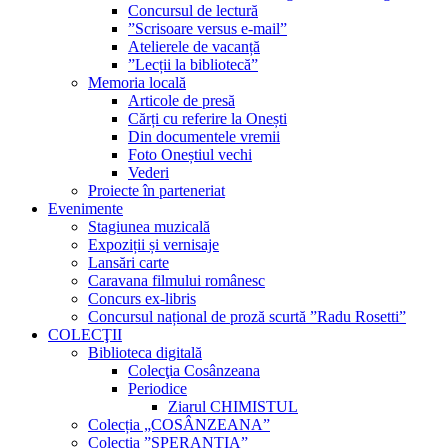
Concursul de lectură
”Scrisoare versus e-mail”
Atelierele de vacanță
”Lecții la bibliotecă”
Memoria locală
Articole de presă
Cărți cu referire la Onești
Din documentele vremii
Foto Oneștiul vechi
Vederi
Proiecte în parteneriat
Evenimente
Stagiunea muzicală
Expoziții și vernisaje
Lansări carte
Caravana filmului românesc
Concurs ex-libris
Concursul național de proză scurtă ”Radu Rosetti”
COLECŢII
Biblioteca digitală
Colecţia Cosânzeana
Periodice
Ziarul CHIMISTUL
Colecția „COSÂNZEANA”
Colecția ”SPERANȚIA”