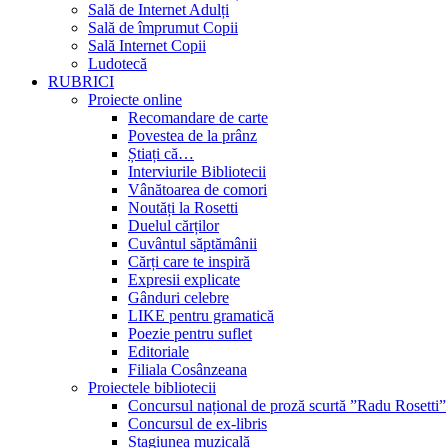
Sală de Internet Adulți
Sală de împrumut Copii
Sală Internet Copii
Ludotecă
RUBRICI
Proiecte online
Recomandare de carte
Povestea de la prânz
Știați că…
Interviurile Bibliotecii
Vânătoarea de comori
Noutăți la Rosetti
Duelul cărților
Cuvântul săptămânii
Cărți care te inspiră
Expresii explicate
Gânduri celebre
LIKE pentru gramatică
Poezie pentru suflet
Editoriale
Filiala Cosânzeana
Proiectele bibliotecii
Concursul național de proză scurtă ”Radu Rosetti”
Concursul de ex-libris
Stagiunea muzicală