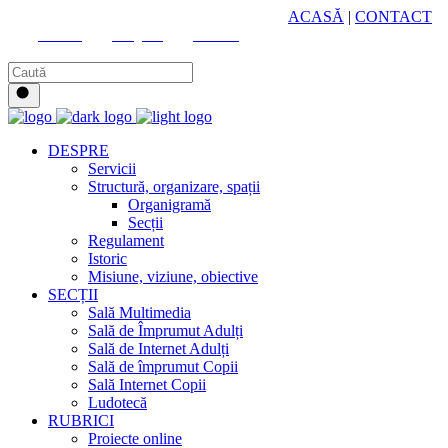
HUB CULTURAL ZONAL
ACASĂ
|
CONTACT
Youtube
Instagram
Facebook
DESPRE
Servicii
Structură, organizare, spații
Organigramă
Secții
Regulament
Istoric
Misiune, viziune, obiective
SECȚII
Sală Multimedia
Sală de Împrumut Adulți
Sală de Internet Adulți
Sală de împrumut Copii
Sală Internet Copii
Ludotecă
RUBRICI
Proiecte online