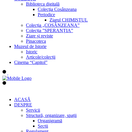
Biblioteca digitală
Colecţia Cosânzeana
Periodice
Ziarul CHIMISTUL
Colecția „COSÂNZEANA”
Colecția ”SPERANȚIA”
Ziare și reviste
Pinacoteca
Muzeul de Istorie
Istoric
Articole/colecții
Cinema “Capitol”
ACASĂ
DESPRE
Servicii
Structură, organizare, spații
Organigramă
Secții
Regulament