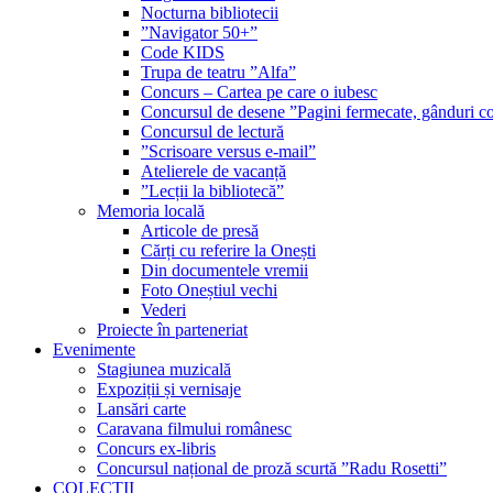
Nocturna bibliotecii
”Navigator 50+”
Code KIDS
Trupa de teatru ”Alfa”
Concurs – Cartea pe care o iubesc
Concursul de desene ”Pagini fermecate, gânduri co
Concursul de lectură
”Scrisoare versus e-mail”
Atelierele de vacanță
”Lecții la bibliotecă”
Memoria locală
Articole de presă
Cărți cu referire la Onești
Din documentele vremii
Foto Oneștiul vechi
Vederi
Proiecte în parteneriat
Evenimente
Stagiunea muzicală
Expoziții și vernisaje
Lansări carte
Caravana filmului românesc
Concurs ex-libris
Concursul național de proză scurtă ”Radu Rosetti”
COLECŢII