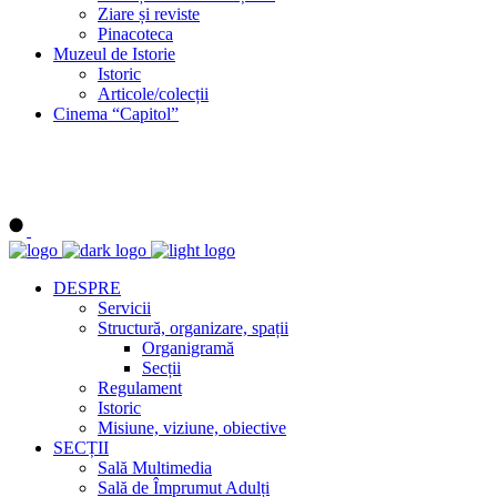
Ziare și reviste
Pinacoteca
Muzeul de Istorie
Istoric
Articole/colecții
Cinema “Capitol”
DESPRE
Servicii
Structură, organizare, spații
Organigramă
Secții
Regulament
Istoric
Misiune, viziune, obiective
SECȚII
Sală Multimedia
Sală de Împrumut Adulți