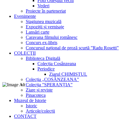
Foto Oneștiul vechi
Vederi
Proiecte în parteneriat
Evenimente
Stagiunea muzicală
Expoziții și vernisaje
Lansări carte
Caravana filmului românesc
Concurs ex-libris
Concursul național de proză scurtă ”Radu Rosetti”
COLECŢII
Biblioteca Digitală
Colecţia Cosânzeana
Periodice
Ziarul CHIMISTUL
Colecția „COSÂNZEANA”
Colecția ”SPERANȚIA”
Ziare și reviste
Pinacoteca
Muzeul de Istorie
Istoric
Articole/colecții
CONTACT