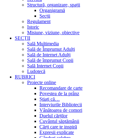
Structură, organizare, spații
Organigramă
Secții
Regulament
Istoric
Misiune, viziune, obiective
SECȚII
Sală Multimedia
Sală de Împrumut Adulți
Sală de Internet Adulți
Sală de împrumut Copii
Sală Internet Copii
Ludotecă
RUBRICI
Proiecte online
Recomandare de carte
Povestea de la prânz
Știați că…
Interviurile Bibliotecii
Vânătoarea de comori
Duelul cărților
Cuvântul săptămânii
Cărți care te inspiră
Expresii explicate
Gânduri celebre