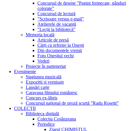
Concursul de desene ”Pagini fermecate, gânduri
colorate”
Concursul de lectură
”Scrisoare versus e-mail”
Atelierele de vacanță
”Lecții la bibliotecă”
Memoria locală
Articole de presă
Cărți cu referire la Onești
Din documentele vremii
Foto Oneștiul vechi
Vederi
Proiecte în parteneriat
Evenimente
Stagiunea muzicală
Expoziții și vernisaje
Lansări carte
Caravana filmului românesc
Concurs ex-libris
Concursul național de proză scurtă ”Radu Rosetti”
COLECŢII
Biblioteca digitală
Colecţia Cosânzeana
Periodice
Ziarul CHIMISTUL