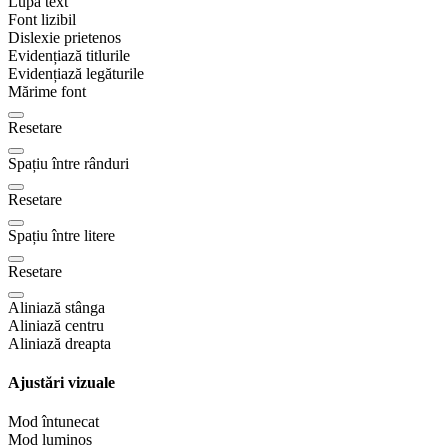
Lupă text
Font lizibil
Dislexie prietenos
Evidențiază titlurile
Evidențiază legăturile
Mărime font
Resetare
Spațiu între rânduri
Resetare
Spațiu între litere
Resetare
Aliniază stânga
Aliniază centru
Aliniază dreapta
Ajustări vizuale
Mod întunecat
Mod luminos