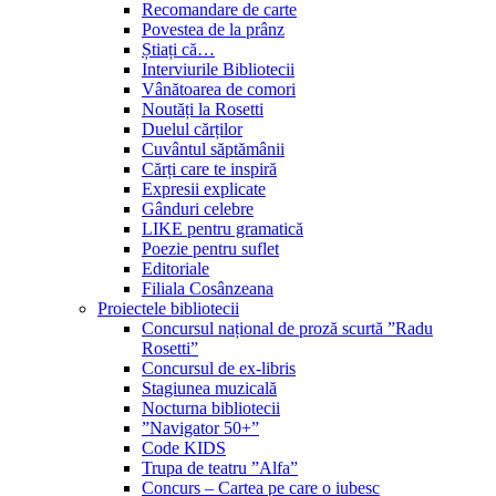
Recomandare de carte
Povestea de la prânz
Știați că…
Interviurile Bibliotecii
Vânătoarea de comori
Noutăți la Rosetti
Duelul cărților
Cuvântul săptămânii
Cărți care te inspiră
Expresii explicate
Gânduri celebre
LIKE pentru gramatică
Poezie pentru suflet
Editoriale
Filiala Cosânzeana
Proiectele bibliotecii
Concursul național de proză scurtă ”Radu
Rosetti”
Concursul de ex-libris
Stagiunea muzicală
Nocturna bibliotecii
”Navigator 50+”
Code KIDS
Trupa de teatru ”Alfa”
Concurs – Cartea pe care o iubesc