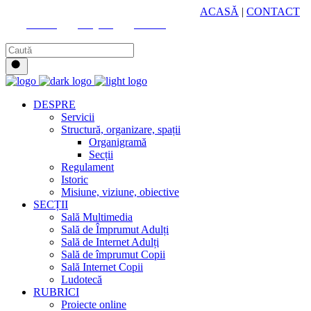
HUB CULTURAL ZONAL
ACASĂ
|
CONTACT
Youtube
Instagram
Facebook
DESPRE
Servicii
Structură, organizare, spații
Organigramă
Secții
Regulament
Istoric
Misiune, viziune, obiective
SECȚII
Sală Multimedia
Sală de Împrumut Adulți
Sală de Internet Adulți
Sală de împrumut Copii
Sală Internet Copii
Ludotecă
RUBRICI
Proiecte online