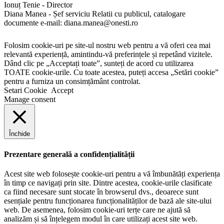
Ionuț Tenie - Director
Diana Manea - Șef serviciu Relatii cu publicul, catalogare
documente e-mail: diana.manea@onesti.ro
Folosim cookie-uri pe site-ul nostru web pentru a vă oferi cea mai
relevantă experiență, amintindu-vă preferințele și repetând vizitele.
Dând clic pe „Acceptați toate”, sunteți de acord cu utilizarea
TOATE cookie-urile. Cu toate acestea, puteți accesa „Setări cookie”
pentru a furniza un consimțământ controlat.
Setari Cookie
Accept
Manage consent
Închide
Prezentare generală a confidențialității
Acest site web folosește cookie-uri pentru a vă îmbunătăți experiența
în timp ce navigați prin site. Dintre acestea, cookie-urile clasificate
ca fiind necesare sunt stocate în browserul dvs., deoarece sunt
esențiale pentru funcționarea funcționalităților de bază ale site-ului
web. De asemenea, folosim cookie-uri terțe care ne ajută să
analizăm și să înțelegem modul în care utilizați acest site web.