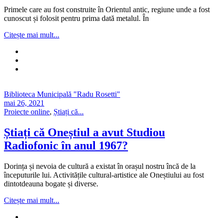
Primele care au fost construite în Orientul antic, regiune unde a fost
cunoscut și folosit pentru prima dată metalul. În
Citește mai mult...
Biblioteca Municipală "Radu Rosetti"
mai 26, 2021
Proiecte online
,
Știați că...
Știați că Oneștiul a avut Studiou
Radiofonic în anul 1967?
Dorința și nevoia de cultură a existat în orașul nostru încă de la
începuturile lui. Activitățile cultural-artistice ale Oneștiului au fost
dintotdeauna bogate și diverse.
Citește mai mult...