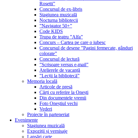
Rosetti”
Concursul de ex-libris
Stagiunea muzicală
Nocturna bibliotecii
”Navigator 50+”
Code KIDS
Trupa de teatru ”Alfa”
Concurs – Cartea pe care o iubesc
Concursul de desene ”Pagini fermecate, gânduri
colorate”
Concursul de lectură
”Scrisoare versus e-mail”
Atelierele de vacanță
”Lecții la bibliotecă”
Memoria locală
Articole de presă
Cărți cu referire la Onești
Din documentele vremii
Foto Oneștiul vechi
Vederi
Proiecte în parteneriat
Evenimente
Stagiunea muzicală
Expoziții și vernisaje
Lansări carte