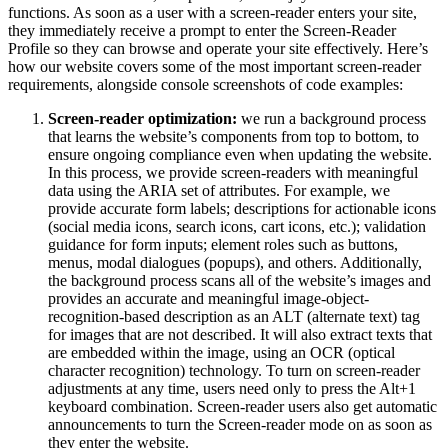
functions. As soon as a user with a screen-reader enters your site,
they immediately receive a prompt to enter the Screen-Reader
Profile so they can browse and operate your site effectively. Here’s
how our website covers some of the most important screen-reader
requirements, alongside console screenshots of code examples:
Screen-reader optimization:
we run a background process
that learns the website’s components from top to bottom, to
ensure ongoing compliance even when updating the website.
In this process, we provide screen-readers with meaningful
data using the ARIA set of attributes. For example, we
provide accurate form labels; descriptions for actionable icons
(social media icons, search icons, cart icons, etc.); validation
guidance for form inputs; element roles such as buttons,
menus, modal dialogues (popups), and others. Additionally,
the background process scans all of the website’s images and
provides an accurate and meaningful image-object-
recognition-based description as an ALT (alternate text) tag
for images that are not described. It will also extract texts that
are embedded within the image, using an OCR (optical
character recognition) technology. To turn on screen-reader
adjustments at any time, users need only to press the Alt+1
keyboard combination. Screen-reader users also get automatic
announcements to turn the Screen-reader mode on as soon as
they enter the website.