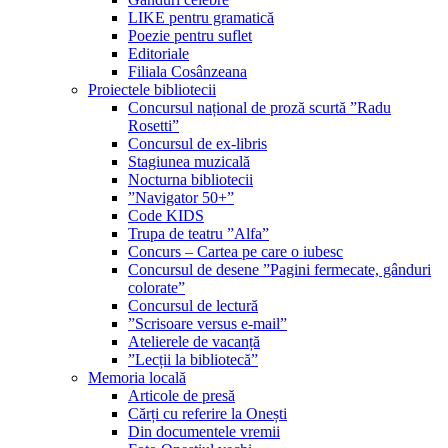
LIKE pentru gramatică
Poezie pentru suflet
Editoriale
Filiala Cosânzeana
Proiectele bibliotecii
Concursul național de proză scurtă ”Radu
Rosetti”
Concursul de ex-libris
Stagiunea muzicală
Nocturna bibliotecii
”Navigator 50+”
Code KIDS
Trupa de teatru ”Alfa”
Concurs – Cartea pe care o iubesc
Concursul de desene ”Pagini fermecate, gânduri
colorate”
Concursul de lectură
”Scrisoare versus e-mail”
Atelierele de vacanță
”Lecții la bibliotecă”
Memoria locală
Articole de presă
Cărți cu referire la Onești
Din documentele vremii