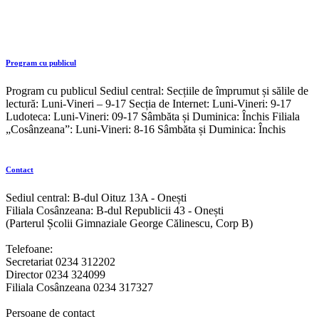
Program cu publicul
Program cu publicul Sediul central: Secțiile de împrumut și sălile de
lectură: Luni-Vineri – 9-17 Secția de Internet: Luni-Vineri: 9-17
Ludoteca: Luni-Vineri: 09-17 Sâmbăta și Duminica: Închis Filiala
„Cosânzeana”: Luni-Vineri: 8-16 Sâmbăta și Duminica: Închis
Contact
Sediul central: B-dul Oituz 13A - Onești
Filiala Cosânzeana: B-dul Republicii 43 - Onești
(Parterul Școlii Gimnaziale George Călinescu, Corp B)
Telefoane:
Secretariat 0234 312202
Director 0234 324099
Filiala Cosânzeana 0234 317327
Persoane de contact