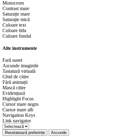
Monocrom
Contrast mare
Saturație mare
Saturație mică
Culoare text
Culoare titlu
Culoare fundal
Alte instrumente
Fară sunet
Ascunde imaginile
Tastatură virtuală
Ghid de citire
Fără animații
Mască citire
Evidențiază
Highlight Focus
Cursor mare negru
Cursor mare alb
Navigation Keys
Link navigator
Resetatează preferințe
Ascunde