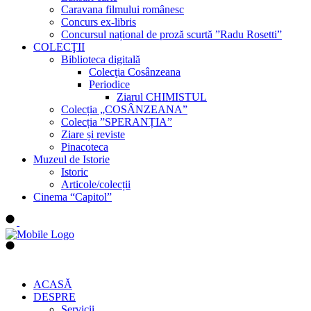
Caravana filmului românesc
Concurs ex-libris
Concursul național de proză scurtă ”Radu Rosetti”
COLECŢII
Biblioteca digitală
Colecţia Cosânzeana
Periodice
Ziarul CHIMISTUL
Colecția „COSÂNZEANA”
Colecția ”SPERANȚIA”
Ziare și reviste
Pinacoteca
Muzeul de Istorie
Istoric
Articole/colecții
Cinema “Capitol”
ACASĂ
DESPRE
Servicii