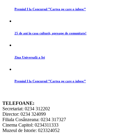
Premiul I la Concursul ”Cartea pe care o iubesc”
25 de ani în casa culturii, aproape de comunitate!
Ziua Universală a Iei
Premiul I la Concursul ”Cartea pe care o iubesc”
TELEFOANE:
Secretariat: 0234 312202
Director: 0234 324099
Filiala Cosânzeana: 0234 317327
Cinema Capitol: 0234311333
Muzeul de Istorie: 023324052