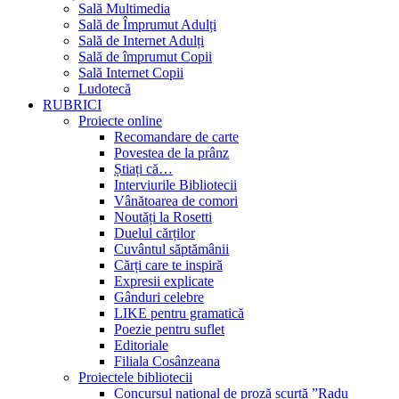
Sală Multimedia
Sală de Împrumut Adulți
Sală de Internet Adulți
Sală de împrumut Copii
Sală Internet Copii
Ludotecă
RUBRICI
Proiecte online
Recomandare de carte
Povestea de la prânz
Știați că…
Interviurile Bibliotecii
Vânătoarea de comori
Noutăți la Rosetti
Duelul cărților
Cuvântul săptămânii
Cărți care te inspiră
Expresii explicate
Gânduri celebre
LIKE pentru gramatică
Poezie pentru suflet
Editoriale
Filiala Cosânzeana
Proiectele bibliotecii
Concursul național de proză scurtă ”Radu