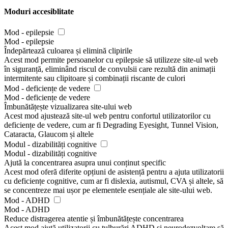
Moduri accesiblitate
Mod - epilepsie
Mod - epilepsie
Îndepărtează culoarea și elimină clipirile
Acest mod permite persoanelor cu epilepsie să utilizeze site-ul web
în siguranță, eliminând riscul de convulsii care rezultă din animații
intermitente sau clipitoare și combinații riscante de culori
Mod - deficiențe de vedere
Mod - deficiențe de vedere
Îmbunătățește vizualizarea site-ului web
Acest mod ajustează site-ul web pentru confortul utilizatorilor cu
deficiențe de vedere, cum ar fi Degrading Eyesight, Tunnel Vision,
Cataracta, Glaucom și altele
Modul - dizabilități cognitive
Modul - dizabilități cognitive
Ajută la concentrarea asupra unui conținut specific
Acest mod oferă diferite opțiuni de asistență pentru a ajuta utilizatorii
cu deficiențe cognitive, cum ar fi dislexia, autismul, CVA și altele, să
se concentreze mai ușor pe elementele esențiale ale site-ului web.
Mod - ADHD
Mod - ADHD
Reduce distragerea atentie și îmbunătățește concentrarea
Acest mod ajută utilizatorii cu tulburări ADHD și neurodezvoltare să