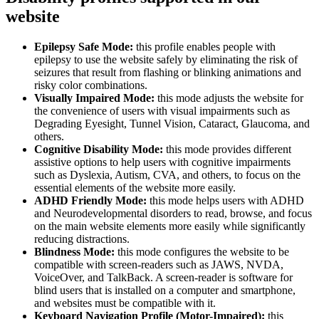
website
Epilepsy Safe Mode:
this profile enables people with
epilepsy to use the website safely by eliminating the risk of
seizures that result from flashing or blinking animations and
risky color combinations.
Visually Impaired Mode:
this mode adjusts the website for
the convenience of users with visual impairments such as
Degrading Eyesight, Tunnel Vision, Cataract, Glaucoma, and
others.
Cognitive Disability Mode:
this mode provides different
assistive options to help users with cognitive impairments
such as Dyslexia, Autism, CVA, and others, to focus on the
essential elements of the website more easily.
ADHD Friendly Mode:
this mode helps users with ADHD
and Neurodevelopmental disorders to read, browse, and focus
on the main website elements more easily while significantly
reducing distractions.
Blindness Mode:
this mode configures the website to be
compatible with screen-readers such as JAWS, NVDA,
VoiceOver, and TalkBack. A screen-reader is software for
blind users that is installed on a computer and smartphone,
and websites must be compatible with it.
Keyboard Navigation Profile (Motor-Impaired):
this