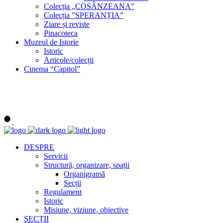
Colecția „COSÂNZEANA”
Colecția ”SPERANȚIA”
Ziare și reviste
Pinacoteca
Muzeul de Istorie
Istoric
Articole/colecții
Cinema “Capitol”
DESPRE
Servicii
Structură, organizare, spații
Organigramă
Secții
Regulament
Istoric
Misiune, viziune, obiective
SECȚII