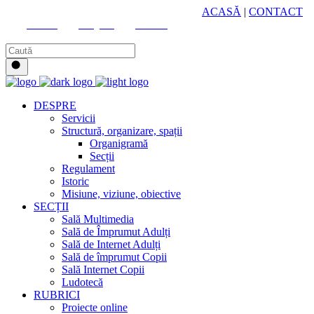
HUB CULTURAL ZONAL
ACASĂ
|
CONTACT
Youtube
Instagram
Facebook
DESPRE
Servicii
Structură, organizare, spații
Organigramă
Secții
Regulament
Istoric
Misiune, viziune, obiective
SECȚII
Sală Multimedia
Sală de Împrumut Adulți
Sală de Internet Adulți
Sală de împrumut Copii
Sală Internet Copii
Ludotecă
RUBRICI
Proiecte online