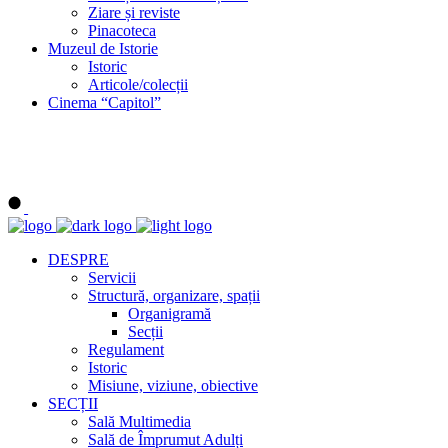
Ziare și reviste
Pinacoteca
Muzeul de Istorie
Istoric
Articole/colecții
Cinema “Capitol”
DESPRE
Servicii
Structură, organizare, spații
Organigramă
Secții
Regulament
Istoric
Misiune, viziune, obiective
SECȚII
Sală Multimedia
Sală de Împrumut Adulți