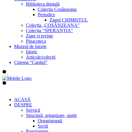
Biblioteca digitală
Colecţia Cosânzeana
Periodice
Ziarul CHIMISTUL
Colecția „COSÂNZEANA”
Colecția ”SPERANȚIA”
Ziare și reviste
Pinacoteca
Muzeul de Istorie
Istoric
Articole/colecții
Cinema “Capitol”
ACASĂ
DESPRE
Servicii
Structură, organizare, spații
Organigramă
Secții
Regulament