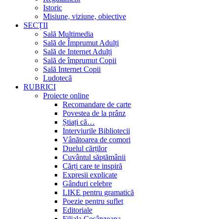
Istoric
Misiune, viziune, obiective
SECȚII
Sală Multimedia
Sală de Împrumut Adulți
Sală de Internet Adulți
Sală de împrumut Copii
Sală Internet Copii
Ludotecă
RUBRICI
Proiecte online
Recomandare de carte
Povestea de la prânz
Știați că…
Interviurile Bibliotecii
Vânătoarea de comori
Duelul cărților
Cuvântul săptămânii
Cărți care te inspiră
Expresii explicate
Gânduri celebre
LIKE pentru gramatică
Poezie pentru suflet
Editoriale
Filiala Cosânzeana