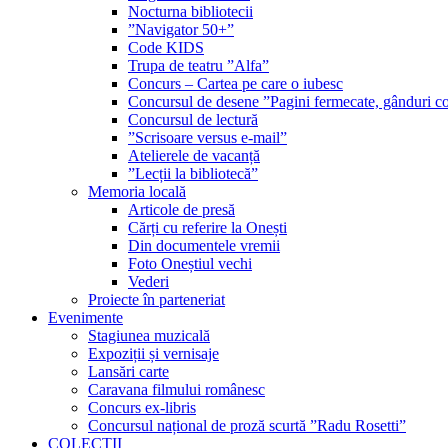
Nocturna bibliotecii
”Navigator 50+”
Code KIDS
Trupa de teatru ”Alfa”
Concurs – Cartea pe care o iubesc
Concursul de desene ”Pagini fermecate, gânduri co
Concursul de lectură
”Scrisoare versus e-mail”
Atelierele de vacanță
”Lecții la bibliotecă”
Memoria locală
Articole de presă
Cărți cu referire la Onești
Din documentele vremii
Foto Oneștiul vechi
Vederi
Proiecte în parteneriat
Evenimente
Stagiunea muzicală
Expoziții și vernisaje
Lansări carte
Caravana filmului românesc
Concurs ex-libris
Concursul național de proză scurtă ”Radu Rosetti”
COLECŢII