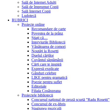
Sală de Internet Adulți
Sală de împrumut Copii
Sală Internet Copii
Ludotecă
RUBRICI
Proiecte online
Recomandare de carte
Povestea de la prânz
Știați că…
Interviurile Bibliotecii
Vânătoarea de comori
Noutăți la Rosetti
Duelul cărților
Cuvântul săptămânii
Cărți care te inspiră
Expresii explicate
Gânduri celebre
LIKE pentru gramatică
Poezie pentru suflet
Editoriale
Filiala Cosânzeana
Proiectele bibliotecii
Concursul național de proză scurtă ”Radu Rosetti”
Concursul de ex-libris
Stagiunea muzicală