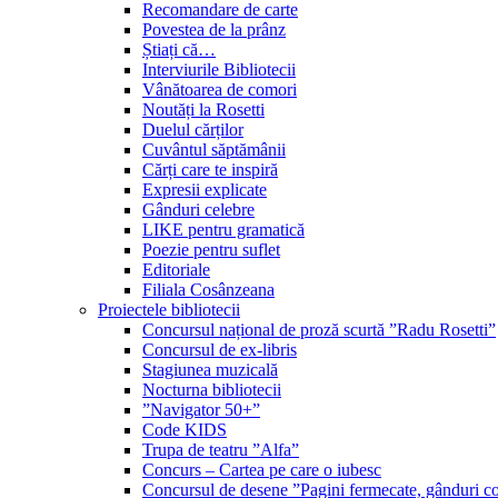
Recomandare de carte
Povestea de la prânz
Știați că…
Interviurile Bibliotecii
Vânătoarea de comori
Noutăți la Rosetti
Duelul cărților
Cuvântul săptămânii
Cărți care te inspiră
Expresii explicate
Gânduri celebre
LIKE pentru gramatică
Poezie pentru suflet
Editoriale
Filiala Cosânzeana
Proiectele bibliotecii
Concursul național de proză scurtă ”Radu Rosetti”
Concursul de ex-libris
Stagiunea muzicală
Nocturna bibliotecii
”Navigator 50+”
Code KIDS
Trupa de teatru ”Alfa”
Concurs – Cartea pe care o iubesc
Concursul de desene ”Pagini fermecate, gânduri co