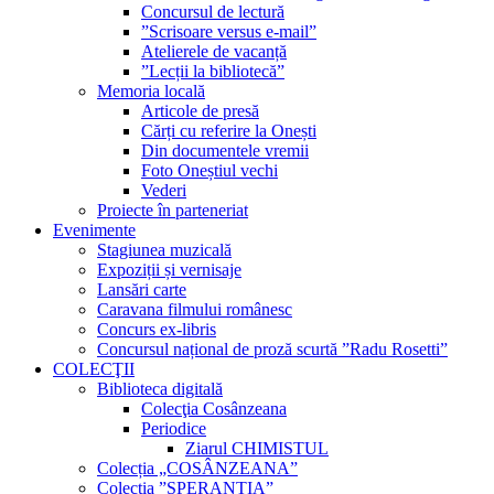
Concursul de lectură
”Scrisoare versus e-mail”
Atelierele de vacanță
”Lecții la bibliotecă”
Memoria locală
Articole de presă
Cărți cu referire la Onești
Din documentele vremii
Foto Oneștiul vechi
Vederi
Proiecte în parteneriat
Evenimente
Stagiunea muzicală
Expoziții și vernisaje
Lansări carte
Caravana filmului românesc
Concurs ex-libris
Concursul național de proză scurtă ”Radu Rosetti”
COLECŢII
Biblioteca digitală
Colecţia Cosânzeana
Periodice
Ziarul CHIMISTUL
Colecția „COSÂNZEANA”
Colecția ”SPERANȚIA”