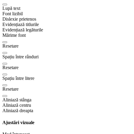
Lupă text
Font lizibil
Dislexie prietenos
Evidențiază titlurile
Evidențiază legăturile
Mărime font
Resetare
Spațiu între rânduri
Resetare
Spațiu între litere
Resetare
Aliniază stânga
Aliniază centru
Aliniază dreapta
Ajustări vizuale