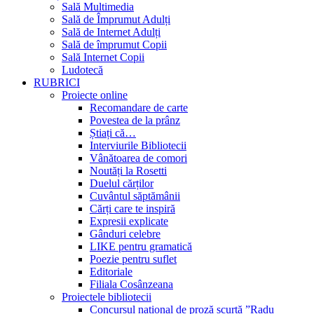
Sală Multimedia
Sală de Împrumut Adulți
Sală de Internet Adulți
Sală de împrumut Copii
Sală Internet Copii
Ludotecă
RUBRICI
Proiecte online
Recomandare de carte
Povestea de la prânz
Știați că…
Interviurile Bibliotecii
Vânătoarea de comori
Noutăți la Rosetti
Duelul cărților
Cuvântul săptămânii
Cărți care te inspiră
Expresii explicate
Gânduri celebre
LIKE pentru gramatică
Poezie pentru suflet
Editoriale
Filiala Cosânzeana
Proiectele bibliotecii
Concursul național de proză scurtă ”Radu