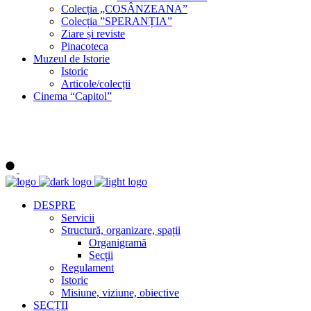
Colecția „COSÂNZEANA”
Colecția ”SPERANȚIA”
Ziare și reviste
Pinacoteca
Muzeul de Istorie
Istoric
Articole/colecții
Cinema “Capitol”
DESPRE
Servicii
Structură, organizare, spații
Organigramă
Secții
Regulament
Istoric
Misiune, viziune, obiective
SECȚII