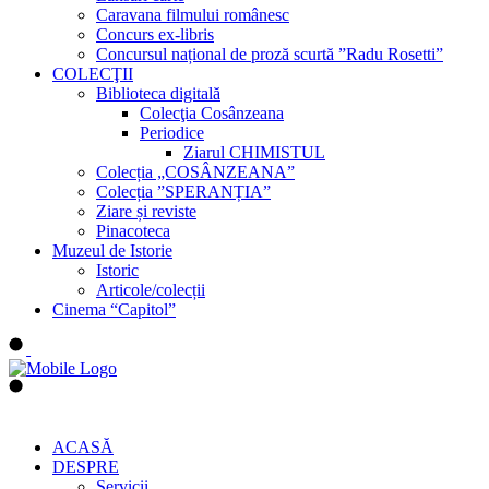
Caravana filmului românesc
Concurs ex-libris
Concursul național de proză scurtă ”Radu Rosetti”
COLECŢII
Biblioteca digitală
Colecţia Cosânzeana
Periodice
Ziarul CHIMISTUL
Colecția „COSÂNZEANA”
Colecția ”SPERANȚIA”
Ziare și reviste
Pinacoteca
Muzeul de Istorie
Istoric
Articole/colecții
Cinema “Capitol”
ACASĂ
DESPRE
Servicii