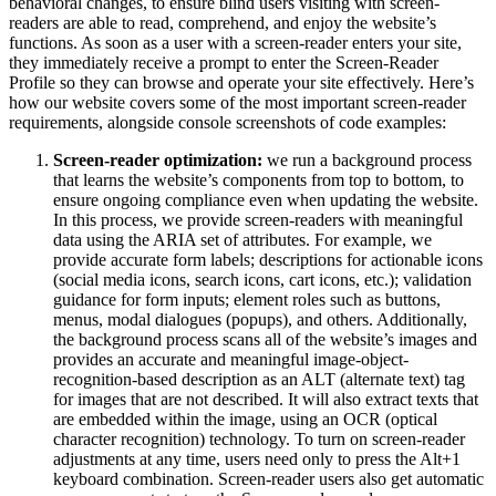
behavioral changes, to ensure blind users visiting with screen-
readers are able to read, comprehend, and enjoy the website’s
functions. As soon as a user with a screen-reader enters your site,
they immediately receive a prompt to enter the Screen-Reader
Profile so they can browse and operate your site effectively. Here’s
how our website covers some of the most important screen-reader
requirements, alongside console screenshots of code examples:
Screen-reader optimization:
we run a background process
that learns the website’s components from top to bottom, to
ensure ongoing compliance even when updating the website.
In this process, we provide screen-readers with meaningful
data using the ARIA set of attributes. For example, we
provide accurate form labels; descriptions for actionable icons
(social media icons, search icons, cart icons, etc.); validation
guidance for form inputs; element roles such as buttons,
menus, modal dialogues (popups), and others. Additionally,
the background process scans all of the website’s images and
provides an accurate and meaningful image-object-
recognition-based description as an ALT (alternate text) tag
for images that are not described. It will also extract texts that
are embedded within the image, using an OCR (optical
character recognition) technology. To turn on screen-reader
adjustments at any time, users need only to press the Alt+1
keyboard combination. Screen-reader users also get automatic