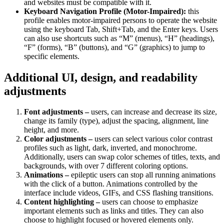
and websites must be compatible with it.
Keyboard Navigation Profile (Motor-Impaired):
this
profile enables motor-impaired persons to operate the website
using the keyboard Tab, Shift+Tab, and the Enter keys. Users
can also use shortcuts such as “M” (menus), “H” (headings),
“F” (forms), “B” (buttons), and “G” (graphics) to jump to
specific elements.
Additional UI, design, and readability
adjustments
Font adjustments –
users, can increase and decrease its size,
change its family (type), adjust the spacing, alignment, line
height, and more.
Color adjustments –
users can select various color contrast
profiles such as light, dark, inverted, and monochrome.
Additionally, users can swap color schemes of titles, texts, and
backgrounds, with over 7 different coloring options.
Animations –
epileptic users can stop all running animations
with the click of a button. Animations controlled by the
interface include videos, GIFs, and CSS flashing transitions.
Content highlighting –
users can choose to emphasize
important elements such as links and titles. They can also
choose to highlight focused or hovered elements only.