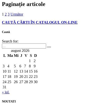
Paginație articole
1
2
3
Următor
CAUTĂ CĂRȚI ÎN CATALOGUL ON-LINE
Caută
Search for:
august 2026
L
Ma
Mi
J
V
S
D
1
2
3
4
5
6
7
8
9
10
11
12
13
14
15
16
17
18
19
20
21
22
23
24
25
26
27
28
29
30
31
« iul.
NOUTATI