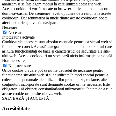
analizăm și să înțelegem modul în care utilizați acest site web.
Aceste cookie-uri vor fi stocate în browser-ul dvs. numai cu acordul
dumneavoastră. De asemenea, aveți opțiunea de a renunța la aceste
cookie-uri. Dar renunțarea la unele dintre aceste cookie-uri poate
afecta experiența dvs. de navigare.
Necesare
Necesare
Întotdeauna activate
Cookie-urile necesare sunt absolut esențiale pentru ca site-ul web să
funcționeze corect. Această categorie include numai cookie-uri care
asigură funcționalități de bază și caracteristici de securitate ale site-
ului web. Aceste cookie-uri nu stochează nicio informație personală.
Non-necesare
Non-necesare
Orice cookie-uri care pot să nu fie deosebit de necesare pentru
funcționarea site-ului web și sunt utilizate în mod special pentru a
colecta date personale ale utilizatorilor prin analize, reclame, alte
conținuturi încorporate sunt denumite cookie-uri ne-necesare. Este
obligatoriu să obțineți consimțământul utilizatorului înainte de a rula
aceste cookie-uri pe site-ul dvs. web.
SALVEAZĂ ȘI ACCEPTĂ
Accesibilitate