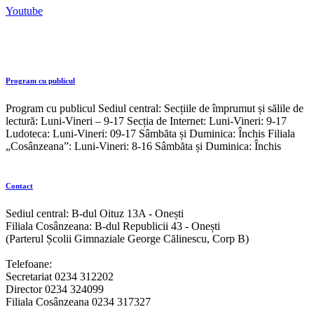
Youtube
Program cu publicul
Program cu publicul Sediul central: Secțiile de împrumut și sălile de
lectură: Luni-Vineri – 9-17 Secția de Internet: Luni-Vineri: 9-17
Ludoteca: Luni-Vineri: 09-17 Sâmbăta și Duminica: Închis Filiala
„Cosânzeana”: Luni-Vineri: 8-16 Sâmbăta și Duminica: Închis
Contact
Sediul central: B-dul Oituz 13A - Onești
Filiala Cosânzeana: B-dul Republicii 43 - Onești
(Parterul Școlii Gimnaziale George Călinescu, Corp B)
Telefoane:
Secretariat 0234 312202
Director 0234 324099
Filiala Cosânzeana 0234 317327