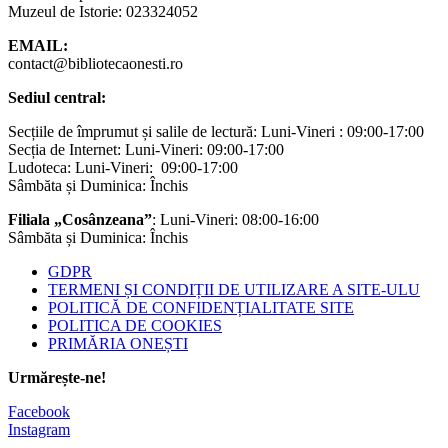
Muzeul de Istorie: 023324052
EMAIL:
contact@bibliotecaonesti.ro
Sediul central:
Secțiile de împrumut și salile de lectură: Luni-Vineri : 09:00-17:00
Secția de Internet: Luni-Vineri: 09:00-17:00
Ludoteca: Luni-Vineri: 09:00-17:00
Sâmbăta și Duminica: Închis
Filiala „Cosânzeana”
: Luni-Vineri: 08:00-16:00
Sâmbăta și Duminica: Închis
GDPR
TERMENI ȘI CONDIȚII DE UTILIZARE A SITE-ULU
POLITICĂ DE CONFIDENȚIALITATE SITE
POLITICA DE COOKIES
PRIMĂRIA ONEȘTI
Urmărește-ne!
Facebook
Instagram