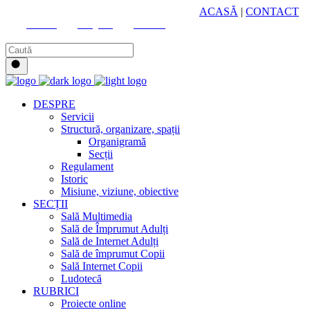
HUB CULTURAL ZONAL
ACASĂ
|
CONTACT
Youtube
Instagram
Facebook
DESPRE
Servicii
Structură, organizare, spații
Organigramă
Secții
Regulament
Istoric
Misiune, viziune, obiective
SECȚII
Sală Multimedia
Sală de Împrumut Adulți
Sală de Internet Adulți
Sală de împrumut Copii
Sală Internet Copii
Ludotecă
RUBRICI
Proiecte online