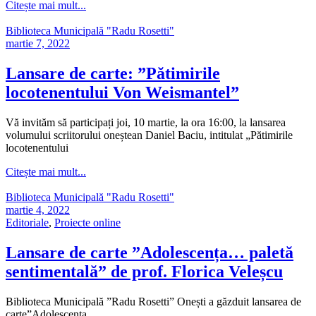
Citește mai mult...
Biblioteca Municipală "Radu Rosetti"
martie 7, 2022
Lansare de carte: ”Pătimirile
locotenentului Von Weismantel”
Vă invităm să participați joi, 10 martie, la ora 16:00, la lansarea
volumului scriitorului oneștean Daniel Baciu, intitulat „Pătimirile
locotenentului
Citește mai mult...
Biblioteca Municipală "Radu Rosetti"
martie 4, 2022
Editoriale
,
Proiecte online
Lansare de carte ”Adolescența… paletă
sentimentală” de prof. Florica Veleșcu
Biblioteca Municipală ”Radu Rosetti” Onești a găzduit lansarea de
carte”Adolescența