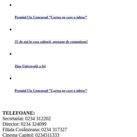
Premiul I la Concursul ”Cartea pe care o iubesc”
25 de ani în casa culturii, aproape de comunitate!
Ziua Universală a Iei
Premiul I la Concursul ”Cartea pe care o iubesc”
TELEFOANE:
Secretariat: 0234 312202
Director: 0234 324099
Filiala Cosânzeana: 0234 317327
Cinema Capitol: 0234311333