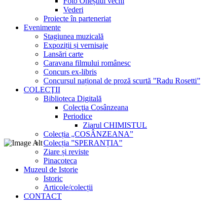
Foto Oneștiul vechi
Vederi
Proiecte în parteneriat
Evenimente
Stagiunea muzicală
Expoziții și vernisaje
Lansări carte
Caravana filmului românesc
Concurs ex-libris
Concursul național de proză scurtă ”Radu Rosetti”
COLECŢII
Biblioteca Digitală
Colecţia Cosânzeana
Periodice
Ziarul CHIMISTUL
Colecția „COSÂNZEANA”
Colecția ”SPERANȚIA”
Ziare și reviste
Pinacoteca
Muzeul de Istorie
Istoric
Articole/colecții
CONTACT