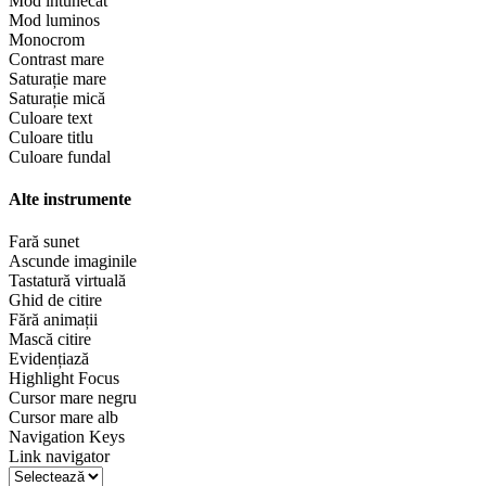
Mod întunecat
Mod luminos
Monocrom
Contrast mare
Saturație mare
Saturație mică
Culoare text
Culoare titlu
Culoare fundal
Alte instrumente
Fară sunet
Ascunde imaginile
Tastatură virtuală
Ghid de citire
Fără animații
Mască citire
Evidențiază
Highlight Focus
Cursor mare negru
Cursor mare alb
Navigation Keys
Link navigator