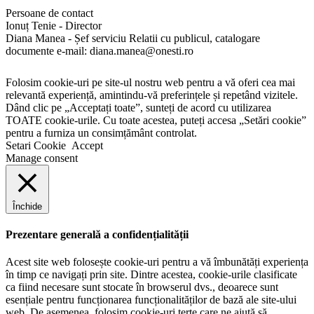
Persoane de contact
Ionuț Tenie - Director
Diana Manea - Șef serviciu Relatii cu publicul, catalogare
documente e-mail: diana.manea@onesti.ro
Folosim cookie-uri pe site-ul nostru web pentru a vă oferi cea mai
relevantă experiență, amintindu-vă preferințele și repetând vizitele.
Dând clic pe „Acceptați toate”, sunteți de acord cu utilizarea
TOATE cookie-urile. Cu toate acestea, puteți accesa „Setări cookie”
pentru a furniza un consimțământ controlat.
Setari Cookie
Accept
Manage consent
Închide
Prezentare generală a confidențialității
Acest site web folosește cookie-uri pentru a vă îmbunătăți experiența
în timp ce navigați prin site. Dintre acestea, cookie-urile clasificate
ca fiind necesare sunt stocate în browserul dvs., deoarece sunt
esențiale pentru funcționarea funcționalităților de bază ale site-ului
web. De asemenea, folosim cookie-uri terțe care ne ajută să