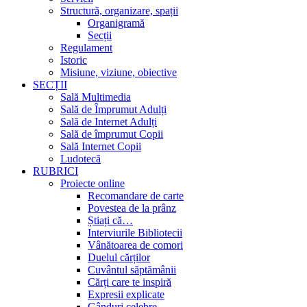
Structură, organizare, spații
Organigramă
Secții
Regulament
Istoric
Misiune, viziune, obiective
SECȚII
Sală Multimedia
Sală de Împrumut Adulți
Sală de Internet Adulți
Sală de împrumut Copii
Sală Internet Copii
Ludotecă
RUBRICI
Proiecte online
Recomandare de carte
Povestea de la prânz
Știați că…
Interviurile Bibliotecii
Vânătoarea de comori
Duelul cărților
Cuvântul săptămânii
Cărți care te inspiră
Expresii explicate
Gânduri celebre