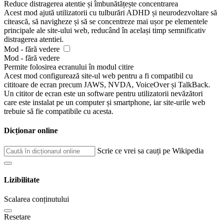
Reduce distragerea atentie și îmbunătățește concentrarea
Acest mod ajută utilizatorii cu tulburări ADHD și neurodezvoltare să
citească, să navigheze și să se concentreze mai ușor pe elementele
principale ale site-ului web, reducând în același timp semnificativ
distragerea atentiei.
Mod - fără vedere
Mod - fără vedere
Permite folosirea ecranului în modul citire
Acest mod configurează site-ul web pentru a fi compatibil cu
cititoare de ecran precum JAWS, NVDA, VoiceOver și TalkBack.
Un cititor de ecran este un software pentru utilizatorii nevăzători
care este instalat pe un computer și smartphone, iar site-urile web
trebuie să fie compatibile cu acesta.
Dicționar online
Scrie ce vrei sa cauți pe Wikipedia
Lizibilitate
Scalarea conținutului
Resetare