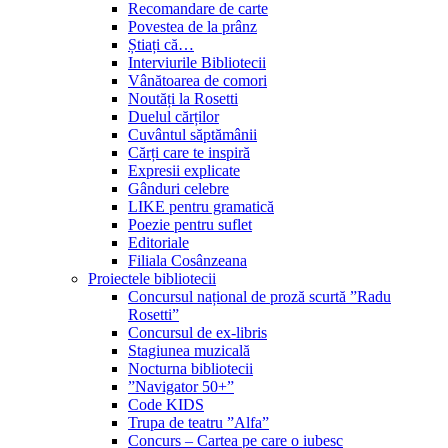
Recomandare de carte
Povestea de la prânz
Știați că…
Interviurile Bibliotecii
Vânătoarea de comori
Noutăți la Rosetti
Duelul cărților
Cuvântul săptămânii
Cărți care te inspiră
Expresii explicate
Gânduri celebre
LIKE pentru gramatică
Poezie pentru suflet
Editoriale
Filiala Cosânzeana
Proiectele bibliotecii
Concursul național de proză scurtă ”Radu
Rosetti”
Concursul de ex-libris
Stagiunea muzicală
Nocturna bibliotecii
”Navigator 50+”
Code KIDS
Trupa de teatru ”Alfa”
Concurs – Cartea pe care o iubesc