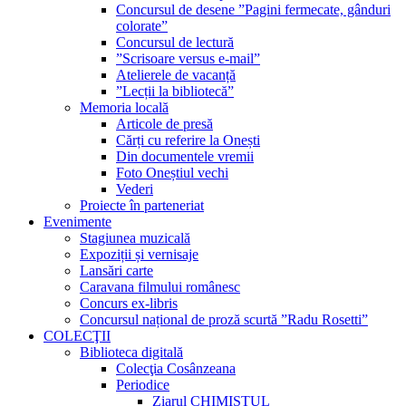
Concursul de desene ”Pagini fermecate, gânduri
colorate”
Concursul de lectură
”Scrisoare versus e-mail”
Atelierele de vacanță
”Lecții la bibliotecă”
Memoria locală
Articole de presă
Cărți cu referire la Onești
Din documentele vremii
Foto Oneștiul vechi
Vederi
Proiecte în parteneriat
Evenimente
Stagiunea muzicală
Expoziții și vernisaje
Lansări carte
Caravana filmului românesc
Concurs ex-libris
Concursul național de proză scurtă ”Radu Rosetti”
COLECŢII
Biblioteca digitală
Colecţia Cosânzeana
Periodice
Ziarul CHIMISTUL