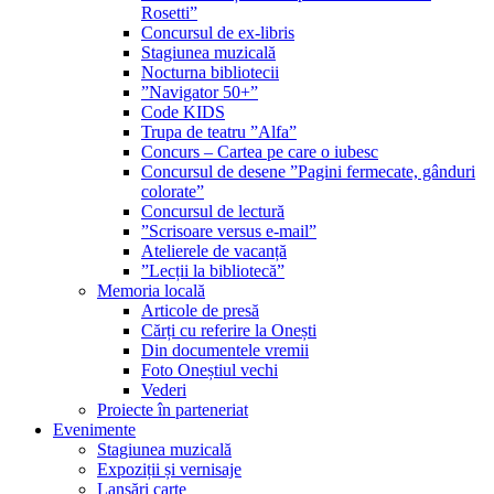
Rosetti”
Concursul de ex-libris
Stagiunea muzicală
Nocturna bibliotecii
”Navigator 50+”
Code KIDS
Trupa de teatru ”Alfa”
Concurs – Cartea pe care o iubesc
Concursul de desene ”Pagini fermecate, gânduri
colorate”
Concursul de lectură
”Scrisoare versus e-mail”
Atelierele de vacanță
”Lecții la bibliotecă”
Memoria locală
Articole de presă
Cărți cu referire la Onești
Din documentele vremii
Foto Oneștiul vechi
Vederi
Proiecte în parteneriat
Evenimente
Stagiunea muzicală
Expoziții și vernisaje
Lansări carte