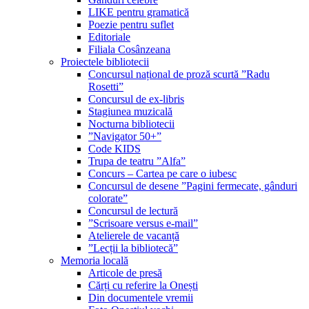
LIKE pentru gramatică
Poezie pentru suflet
Editoriale
Filiala Cosânzeana
Proiectele bibliotecii
Concursul național de proză scurtă ”Radu
Rosetti”
Concursul de ex-libris
Stagiunea muzicală
Nocturna bibliotecii
”Navigator 50+”
Code KIDS
Trupa de teatru ”Alfa”
Concurs – Cartea pe care o iubesc
Concursul de desene ”Pagini fermecate, gânduri
colorate”
Concursul de lectură
”Scrisoare versus e-mail”
Atelierele de vacanță
”Lecții la bibliotecă”
Memoria locală
Articole de presă
Cărți cu referire la Onești
Din documentele vremii