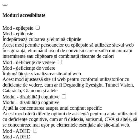
Moduri accesiblitate
Mod - epilepsie
Mod - epilepsie
Îndepărtează culoarea și elimină clipirile
Acest mod permite persoanelor cu epilepsie să utilizeze site-ul web
în siguranță, eliminând riscul de convulsii care rezultă din animații
intermitente sau clipitoare și combinații riscante de culori
Mod - deficiențe de vedere
Mod - deficiențe de vedere
Îmbunătățește vizualizarea site-ului web
Acest mod ajustează site-ul web pentru confortul utilizatorilor cu
deficiențe de vedere, cum ar fi Degrading Eyesight, Tunnel Vision,
Cataracta, Glaucom și altele
Modul - dizabilități cognitive
Modul - dizabilități cognitive
Ajută la concentrarea asupra unui conținut specific
Acest mod oferă diferite opțiuni de asistență pentru a ajuta utilizatorii
cu deficiențe cognitive, cum ar fi dislexia, autismul, CVA și altele, să
se concentreze mai ușor pe elementele esențiale ale site-ului web.
Mod - ADHD
Mod - ADHD