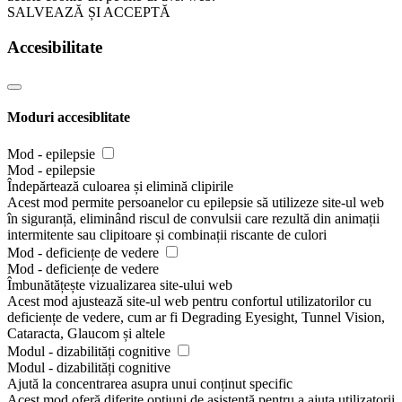
SALVEAZĂ ȘI ACCEPTĂ
Accesibilitate
Moduri accesiblitate
Mod - epilepsie
Mod - epilepsie
Îndepărtează culoarea și elimină clipirile
Acest mod permite persoanelor cu epilepsie să utilizeze site-ul web
în siguranță, eliminând riscul de convulsii care rezultă din animații
intermitente sau clipitoare și combinații riscante de culori
Mod - deficiențe de vedere
Mod - deficiențe de vedere
Îmbunătățește vizualizarea site-ului web
Acest mod ajustează site-ul web pentru confortul utilizatorilor cu
deficiențe de vedere, cum ar fi Degrading Eyesight, Tunnel Vision,
Cataracta, Glaucom și altele
Modul - dizabilități cognitive
Modul - dizabilități cognitive
Ajută la concentrarea asupra unui conținut specific
Acest mod oferă diferite opțiuni de asistență pentru a ajuta utilizatorii