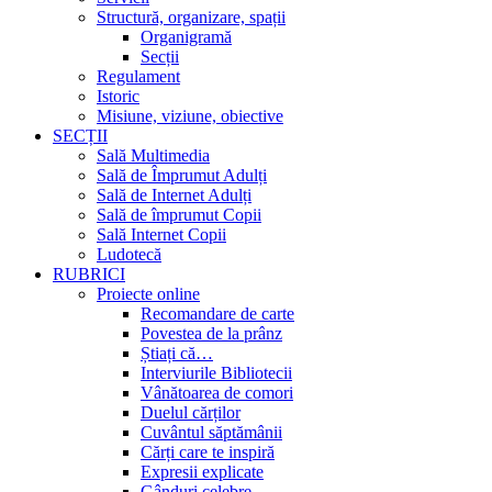
Structură, organizare, spații
Organigramă
Secții
Regulament
Istoric
Misiune, viziune, obiective
SECȚII
Sală Multimedia
Sală de Împrumut Adulți
Sală de Internet Adulți
Sală de împrumut Copii
Sală Internet Copii
Ludotecă
RUBRICI
Proiecte online
Recomandare de carte
Povestea de la prânz
Știați că…
Interviurile Bibliotecii
Vânătoarea de comori
Duelul cărților
Cuvântul săptămânii
Cărți care te inspiră
Expresii explicate
Gânduri celebre