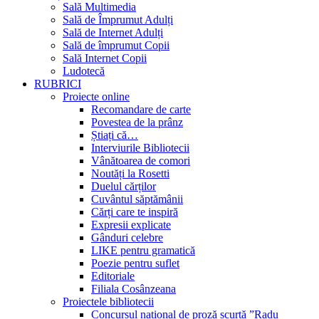
Sală Multimedia
Sală de Împrumut Adulți
Sală de Internet Adulți
Sală de împrumut Copii
Sală Internet Copii
Ludotecă
RUBRICI
Proiecte online
Recomandare de carte
Povestea de la prânz
Știați că…
Interviurile Bibliotecii
Vânătoarea de comori
Noutăți la Rosetti
Duelul cărților
Cuvântul săptămânii
Cărți care te inspiră
Expresii explicate
Gânduri celebre
LIKE pentru gramatică
Poezie pentru suflet
Editoriale
Filiala Cosânzeana
Proiectele bibliotecii
Concursul național de proză scurtă ”Radu