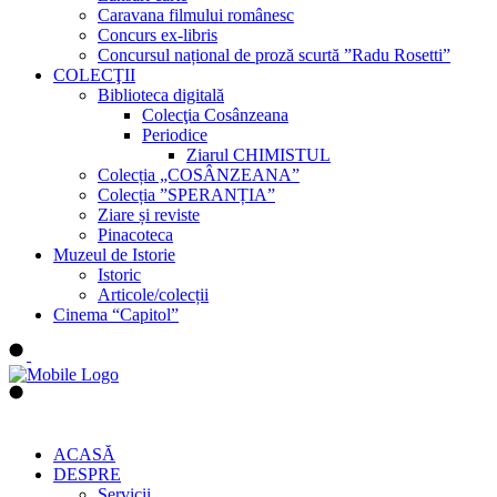
Caravana filmului românesc
Concurs ex-libris
Concursul național de proză scurtă ”Radu Rosetti”
COLECŢII
Biblioteca digitală
Colecţia Cosânzeana
Periodice
Ziarul CHIMISTUL
Colecția „COSÂNZEANA”
Colecția ”SPERANȚIA”
Ziare și reviste
Pinacoteca
Muzeul de Istorie
Istoric
Articole/colecții
Cinema “Capitol”
ACASĂ
DESPRE
Servicii