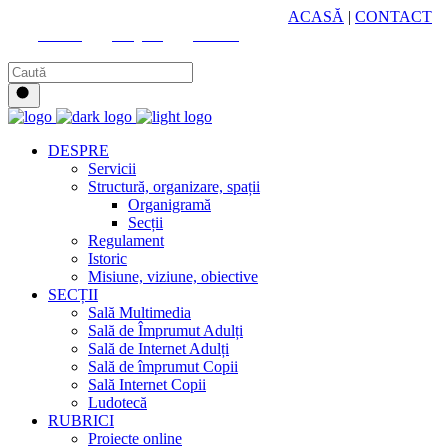
HUB CULTURAL ZONAL
ACASĂ
|
CONTACT
Youtube
Instagram
Facebook
DESPRE
Servicii
Structură, organizare, spații
Organigramă
Secții
Regulament
Istoric
Misiune, viziune, obiective
SECȚII
Sală Multimedia
Sală de Împrumut Adulți
Sală de Internet Adulți
Sală de împrumut Copii
Sală Internet Copii
Ludotecă
RUBRICI
Proiecte online