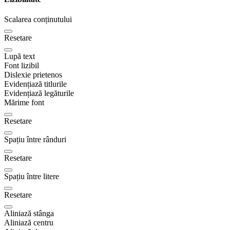
Scalarea conținutului
Resetare
Lupă text
Font lizibil
Dislexie prietenos
Evidențiază titlurile
Evidențiază legăturile
Mărime font
Resetare
Spațiu între rânduri
Resetare
Spațiu între litere
Resetare
Aliniază stânga
Aliniază centru