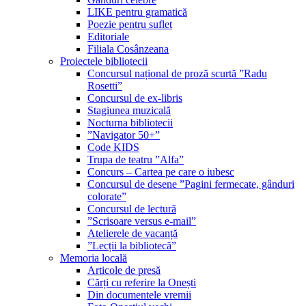
LIKE pentru gramatică
Poezie pentru suflet
Editoriale
Filiala Cosânzeana
Proiectele bibliotecii
Concursul național de proză scurtă ”Radu
Rosetti”
Concursul de ex-libris
Stagiunea muzicală
Nocturna bibliotecii
”Navigator 50+”
Code KIDS
Trupa de teatru ”Alfa”
Concurs – Cartea pe care o iubesc
Concursul de desene ”Pagini fermecate, gânduri
colorate”
Concursul de lectură
”Scrisoare versus e-mail”
Atelierele de vacanță
”Lecții la bibliotecă”
Memoria locală
Articole de presă
Cărți cu referire la Onești
Din documentele vremii