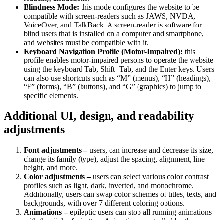
Blindness Mode:
this mode configures the website to be
compatible with screen-readers such as JAWS, NVDA,
VoiceOver, and TalkBack. A screen-reader is software for
blind users that is installed on a computer and smartphone,
and websites must be compatible with it.
Keyboard Navigation Profile (Motor-Impaired):
this
profile enables motor-impaired persons to operate the website
using the keyboard Tab, Shift+Tab, and the Enter keys. Users
can also use shortcuts such as “M” (menus), “H” (headings),
“F” (forms), “B” (buttons), and “G” (graphics) to jump to
specific elements.
Additional UI, design, and readability
adjustments
Font adjustments –
users, can increase and decrease its size,
change its family (type), adjust the spacing, alignment, line
height, and more.
Color adjustments –
users can select various color contrast
profiles such as light, dark, inverted, and monochrome.
Additionally, users can swap color schemes of titles, texts, and
backgrounds, with over 7 different coloring options.
Animations –
epileptic users can stop all running animations