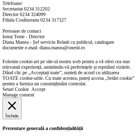
Telefoane:
Secretariat 0234 312202
Director 0234 324099
Filiala Cosânzeana 0234 317327
Persoane de contact
Ionuț Tenie - Director
Diana Manea - Șef serviciu Relatii cu publicul, catalogare
documente e-mail: diana.manea@onesti.ro
Folosim cookie-uri pe site-ul nostru web pentru a vă oferi cea mai
relevantă experiență, amintindu-vă preferințele și repetând vizitele.
Dând clic pe „Acceptați toate”, sunteți de acord cu utilizarea
TOATE cookie-urile. Cu toate acestea, puteți accesa „Setări cookie”
pentru a furniza un consimțământ controlat.
Setari Cookie
Accept
Manage consent
Închide
Prezentare generală a confidențialității