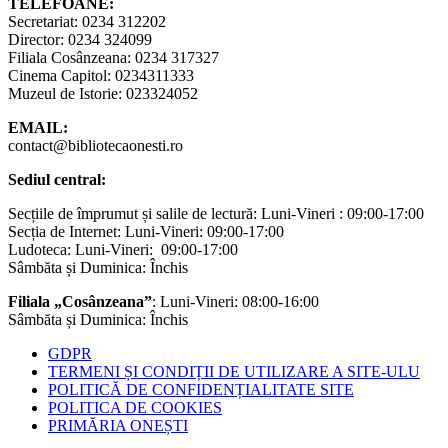
TELEFOANE:
Secretariat: 0234 312202
Director: 0234 324099
Filiala Cosânzeana: 0234 317327
Cinema Capitol: 0234311333
Muzeul de Istorie: 023324052
EMAIL:
contact@bibliotecaonesti.ro
Sediul central:
Secțiile de împrumut și salile de lectură: Luni-Vineri : 09:00-17:00
Secția de Internet: Luni-Vineri: 09:00-17:00
Ludoteca: Luni-Vineri: 09:00-17:00
Sâmbăta și Duminica: Închis
Filiala „Cosânzeana”
: Luni-Vineri: 08:00-16:00
Sâmbăta și Duminica: Închis
GDPR
TERMENI ȘI CONDIȚII DE UTILIZARE A SITE-ULU
POLITICĂ DE CONFIDENȚIALITATE SITE
POLITICA DE COOKIES
PRIMĂRIA ONEȘTI