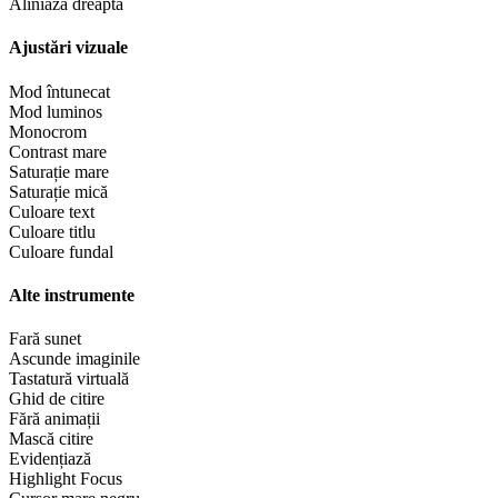
Aliniază dreapta
Ajustări vizuale
Mod întunecat
Mod luminos
Monocrom
Contrast mare
Saturație mare
Saturație mică
Culoare text
Culoare titlu
Culoare fundal
Alte instrumente
Fară sunet
Ascunde imaginile
Tastatură virtuală
Ghid de citire
Fără animații
Mască citire
Evidențiază
Highlight Focus