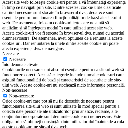
Acest site web folosește cookie-uri pentru a vă îmbunătăți experiența
în timp ce navigați prin site. Dintre acestea, cookie-urile clasificate
ca fiind necesare sunt stocate în browserul dvs., deoarece sunt
esențiale pentru funcționarea funcționalităților de bază ale site-ului
web. De asemenea, folosim cookie-uri terțe care ne ajută să
analizăm și să înțelegem modul în care utilizați acest site web.
Aceste cookie-uri vor fi stocate în browser-ul dvs. numai cu acordul
dumneavoastră. De asemenea, aveți opțiunea de a renunța la aceste
cookie-uri. Dar renunțarea la unele dintre aceste cookie-uri poate
afecta experiența dvs. de navigare.
Necesare
Necesare
Întotdeauna activate
Cookie-urile necesare sunt absolut esențiale pentru ca site-ul web să
funcționeze corect. Această categorie include numai cookie-uri care
asigură funcționalități de bază și caracteristici de securitate ale site-
ului web. Aceste cookie-uri nu stochează nicio informație personală.
Non-necesare
Non-necesare
Orice cookie-uri care pot să nu fie deosebit de necesare pentru
funcționarea site-ului web și sunt utilizate în mod special pentru a
colecta date personale ale utilizatorilor prin analize, reclame, alte
conținuturi încorporate sunt denumite cookie-uri ne-necesare. Este
obligatoriu să obțineți consimțământul utilizatorului înainte de a rula
aceste cookie-uri pe site-ul dvs. web.