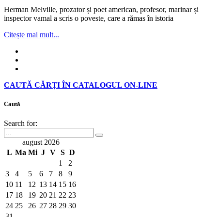
Herman Melville, prozator și poet american, profesor, marinar și
inspector vamal a scris o poveste, care a rămas în istoria
Citește mai mult...
CAUTĂ CĂRȚI ÎN CATALOGUL ON-LINE
Caută
Search for:
august 2026
L
Ma
Mi
J
V
S
D
1
2
3
4
5
6
7
8
9
10
11
12
13
14
15
16
17
18
19
20
21
22
23
24
25
26
27
28
29
30
31