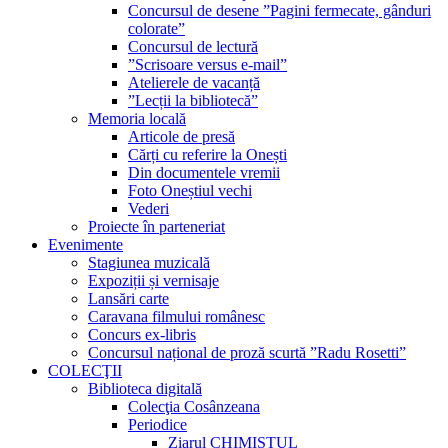
Concursul de desene ”Pagini fermecate, gânduri
colorate”
Concursul de lectură
”Scrisoare versus e-mail”
Atelierele de vacanță
”Lecții la bibliotecă”
Memoria locală
Articole de presă
Cărți cu referire la Onești
Din documentele vremii
Foto Oneștiul vechi
Vederi
Proiecte în parteneriat
Evenimente
Stagiunea muzicală
Expoziții și vernisaje
Lansări carte
Caravana filmului românesc
Concurs ex-libris
Concursul național de proză scurtă ”Radu Rosetti”
COLECŢII
Biblioteca digitală
Colecţia Cosânzeana
Periodice
Ziarul CHIMISTUL