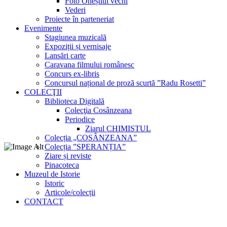
Foto Oneștiul vechi
Vederi
Proiecte în parteneriat
Evenimente
Stagiunea muzicală
Expoziții și vernisaje
Lansări carte
Caravana filmului românesc
Concurs ex-libris
Concursul național de proză scurtă ”Radu Rosetti”
COLECŢII
Biblioteca Digitală
Colecţia Cosânzeana
Periodice
Ziarul CHIMISTUL
Colecția „COSÂNZEANA”
Colecția ”SPERANȚIA”
Ziare și reviste
Pinacoteca
Muzeul de Istorie
Istoric
Articole/colecții
CONTACT