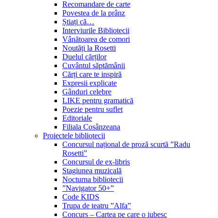
Recomandare de carte
Povestea de la prânz
Știați că…
Interviurile Bibliotecii
Vânătoarea de comori
Noutăți la Rosetti
Duelul cărților
Cuvântul săptămânii
Cărți care te inspiră
Expresii explicate
Gânduri celebre
LIKE pentru gramatică
Poezie pentru suflet
Editoriale
Filiala Cosânzeana
Proiectele bibliotecii
Concursul național de proză scurtă ”Radu
Rosetti”
Concursul de ex-libris
Stagiunea muzicală
Nocturna bibliotecii
”Navigator 50+”
Code KIDS
Trupa de teatru ”Alfa”
Concurs – Cartea pe care o iubesc