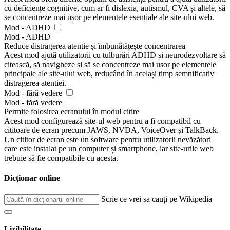
cu deficiențe cognitive, cum ar fi dislexia, autismul, CVA și altele, să
se concentreze mai ușor pe elementele esențiale ale site-ului web.
Mod - ADHD
Mod - ADHD
Reduce distragerea atentie și îmbunătățește concentrarea
Acest mod ajută utilizatorii cu tulburări ADHD și neurodezvoltare să
citească, să navigheze și să se concentreze mai ușor pe elementele
principale ale site-ului web, reducând în același timp semnificativ
distragerea atentiei.
Mod - fără vedere
Mod - fără vedere
Permite folosirea ecranului în modul citire
Acest mod configurează site-ul web pentru a fi compatibil cu
cititoare de ecran precum JAWS, NVDA, VoiceOver și TalkBack.
Un cititor de ecran este un software pentru utilizatorii nevăzători
care este instalat pe un computer și smartphone, iar site-urile web
trebuie să fie compatibile cu acesta.
Dicționar online
Scrie ce vrei sa cauți pe Wikipedia
Lizibilitate