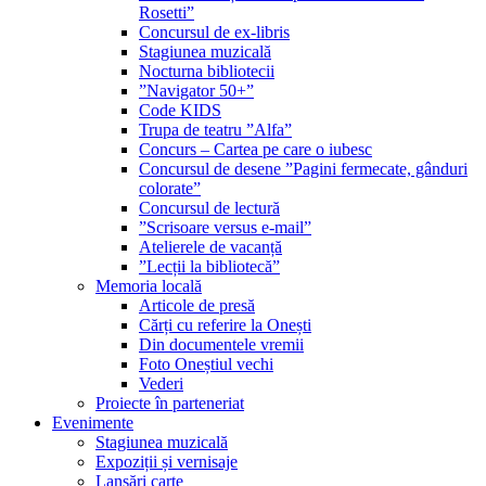
Rosetti”
Concursul de ex-libris
Stagiunea muzicală
Nocturna bibliotecii
”Navigator 50+”
Code KIDS
Trupa de teatru ”Alfa”
Concurs – Cartea pe care o iubesc
Concursul de desene ”Pagini fermecate, gânduri
colorate”
Concursul de lectură
”Scrisoare versus e-mail”
Atelierele de vacanță
”Lecții la bibliotecă”
Memoria locală
Articole de presă
Cărți cu referire la Onești
Din documentele vremii
Foto Oneștiul vechi
Vederi
Proiecte în parteneriat
Evenimente
Stagiunea muzicală
Expoziții și vernisaje
Lansări carte