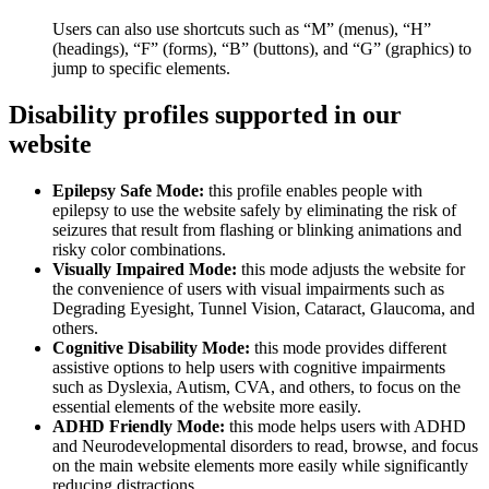
Users can also use shortcuts such as “M” (menus), “H”
(headings), “F” (forms), “B” (buttons), and “G” (graphics) to
jump to specific elements.
Disability profiles supported in our
website
Epilepsy Safe Mode:
this profile enables people with
epilepsy to use the website safely by eliminating the risk of
seizures that result from flashing or blinking animations and
risky color combinations.
Visually Impaired Mode:
this mode adjusts the website for
the convenience of users with visual impairments such as
Degrading Eyesight, Tunnel Vision, Cataract, Glaucoma, and
others.
Cognitive Disability Mode:
this mode provides different
assistive options to help users with cognitive impairments
such as Dyslexia, Autism, CVA, and others, to focus on the
essential elements of the website more easily.
ADHD Friendly Mode:
this mode helps users with ADHD
and Neurodevelopmental disorders to read, browse, and focus
on the main website elements more easily while significantly
reducing distractions.