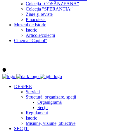
Colecția „COSÂNZEANA”
Colecția ”SPERANȚIA”
Ziare și reviste
Pinacoteca
Muzeul de Istorie
Istoric
Articole/colecții
Cinema “Capitol”
DESPRE
Servicii
Structură, organizare, spații
Organigramă
Secții
Regulament
Istoric
Misiune, viziune, obiective
SECȚII