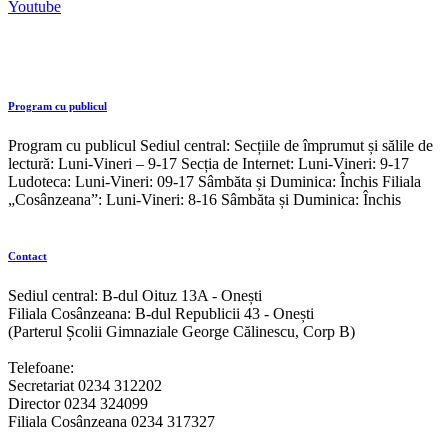
Youtube
Program cu publicul
Program cu publicul Sediul central: Secțiile de împrumut și sălile de
lectură: Luni-Vineri – 9-17 Secția de Internet: Luni-Vineri: 9-17
Ludoteca: Luni-Vineri: 09-17 Sâmbăta și Duminica: Închis Filiala
„Cosânzeana”: Luni-Vineri: 8-16 Sâmbăta și Duminica: Închis
Contact
Sediul central: B-dul Oituz 13A - Onești
Filiala Cosânzeana: B-dul Republicii 43 - Onești
(Parterul Școlii Gimnaziale George Călinescu, Corp B)
Telefoane:
Secretariat 0234 312202
Director 0234 324099
Filiala Cosânzeana 0234 317327