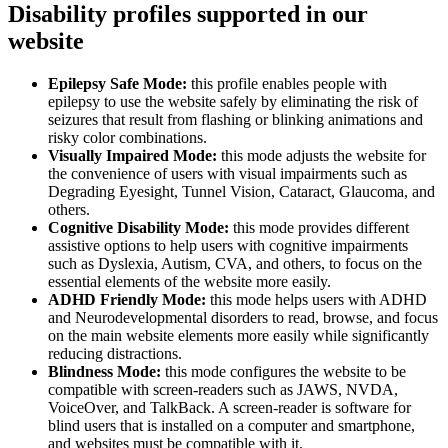
Disability profiles supported in our
website
Epilepsy Safe Mode:
this profile enables people with
epilepsy to use the website safely by eliminating the risk of
seizures that result from flashing or blinking animations and
risky color combinations.
Visually Impaired Mode:
this mode adjusts the website for
the convenience of users with visual impairments such as
Degrading Eyesight, Tunnel Vision, Cataract, Glaucoma, and
others.
Cognitive Disability Mode:
this mode provides different
assistive options to help users with cognitive impairments
such as Dyslexia, Autism, CVA, and others, to focus on the
essential elements of the website more easily.
ADHD Friendly Mode:
this mode helps users with ADHD
and Neurodevelopmental disorders to read, browse, and focus
on the main website elements more easily while significantly
reducing distractions.
Blindness Mode:
this mode configures the website to be
compatible with screen-readers such as JAWS, NVDA,
VoiceOver, and TalkBack. A screen-reader is software for
blind users that is installed on a computer and smartphone,
and websites must be compatible with it.