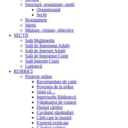
Structură, organizare, spații
Organigramă
Secții
Regulament
Istoric
Misiune, viziune, obiective
SECȚII
Sală Multimedia
Sală de Împrumut Adulți
Sală de Internet Adulți
Sală de împrumut Copii
Sală Internet Copii
Ludotecă
RUBRICI
Proiecte online
Recomandare de carte
Povestea de la prânz
Știați că…
Interviurile Bibliotecii
Vânătoarea de comori
Duelul cărților
Cuvântul săptămânii
Cărți care te inspiră
Expresii explicate
Gânduri celebre