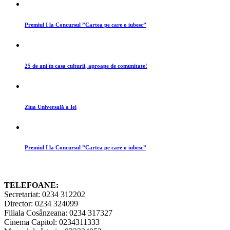
Premiul I la Concursul ”Cartea pe care o iubesc”
25 de ani în casa culturii, aproape de comunitate!
Ziua Universală a Iei
Premiul I la Concursul ”Cartea pe care o iubesc”
TELEFOANE:
Secretariat: 0234 312202
Director: 0234 324099
Filiala Cosânzeana: 0234 317327
Cinema Capitol: 0234311333