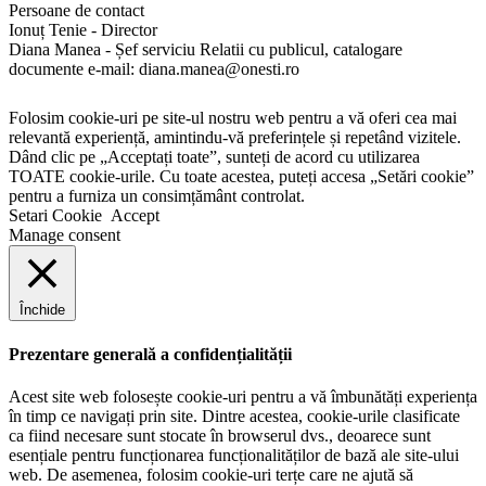
Persoane de contact
Ionuț Tenie - Director
Diana Manea - Șef serviciu Relatii cu publicul, catalogare
documente e-mail: diana.manea@onesti.ro
Folosim cookie-uri pe site-ul nostru web pentru a vă oferi cea mai
relevantă experiență, amintindu-vă preferințele și repetând vizitele.
Dând clic pe „Acceptați toate”, sunteți de acord cu utilizarea
TOATE cookie-urile. Cu toate acestea, puteți accesa „Setări cookie”
pentru a furniza un consimțământ controlat.
Setari Cookie
Accept
Manage consent
Închide
Prezentare generală a confidențialității
Acest site web folosește cookie-uri pentru a vă îmbunătăți experiența
în timp ce navigați prin site. Dintre acestea, cookie-urile clasificate
ca fiind necesare sunt stocate în browserul dvs., deoarece sunt
esențiale pentru funcționarea funcționalităților de bază ale site-ului
web. De asemenea, folosim cookie-uri terțe care ne ajută să