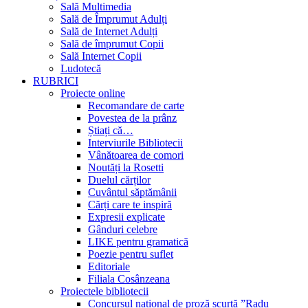
Sală Multimedia
Sală de Împrumut Adulți
Sală de Internet Adulți
Sală de împrumut Copii
Sală Internet Copii
Ludotecă
RUBRICI
Proiecte online
Recomandare de carte
Povestea de la prânz
Știați că…
Interviurile Bibliotecii
Vânătoarea de comori
Noutăți la Rosetti
Duelul cărților
Cuvântul săptămânii
Cărți care te inspiră
Expresii explicate
Gânduri celebre
LIKE pentru gramatică
Poezie pentru suflet
Editoriale
Filiala Cosânzeana
Proiectele bibliotecii
Concursul național de proză scurtă ”Radu