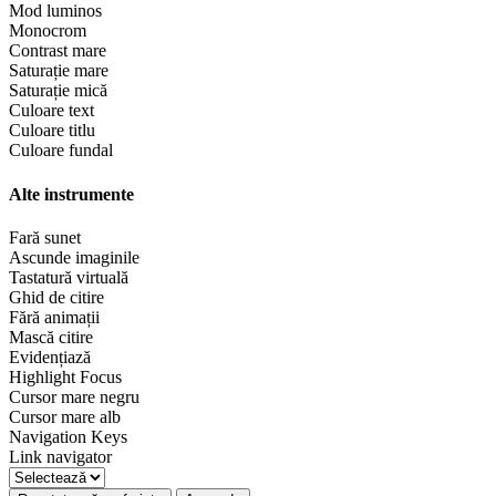
Mod luminos
Monocrom
Contrast mare
Saturație mare
Saturație mică
Culoare text
Culoare titlu
Culoare fundal
Alte instrumente
Fară sunet
Ascunde imaginile
Tastatură virtuală
Ghid de citire
Fără animații
Mască citire
Evidențiază
Highlight Focus
Cursor mare negru
Cursor mare alb
Navigation Keys
Link navigator