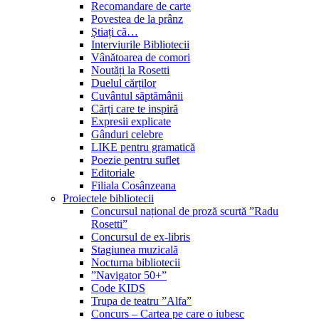
Recomandare de carte
Povestea de la prânz
Știați că…
Interviurile Bibliotecii
Vânătoarea de comori
Noutăți la Rosetti
Duelul cărților
Cuvântul săptămânii
Cărți care te inspiră
Expresii explicate
Gânduri celebre
LIKE pentru gramatică
Poezie pentru suflet
Editoriale
Filiala Cosânzeana
Proiectele bibliotecii
Concursul național de proză scurtă ”Radu
Rosetti”
Concursul de ex-libris
Stagiunea muzicală
Nocturna bibliotecii
”Navigator 50+”
Code KIDS
Trupa de teatru ”Alfa”
Concurs – Cartea pe care o iubesc