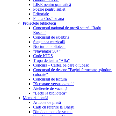
LIKE pentru gramatică
Poezie pentru suflet
Editoriale
Filiala Cosânzeana
Proiectele bibliotecii
Concursul național de proză scurtă ”Radu
Rosetti”
Concursul de ex-libris
Stagiunea muzicală
Nocturna bibliotecii
”Navigator 50+”
Code KIDS
Trupa de teatru ”Alfa”
Concurs – Cartea pe care o iubesc
Concursul de desene ”Pagini fermecate, gânduri
colorate”
Concursul de lectură
”Scrisoare versus e-mail”
Atelierele de vacanță
”Lecții la bibliotecă”
Memoria locală
Articole de presă
Cărți cu referire la Onești
Din documentele vremii