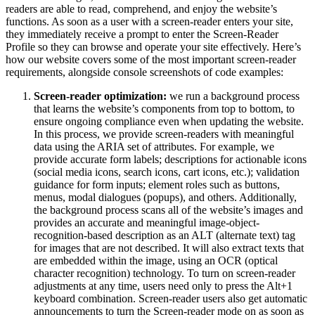
readers are able to read, comprehend, and enjoy the website’s
functions. As soon as a user with a screen-reader enters your site,
they immediately receive a prompt to enter the Screen-Reader
Profile so they can browse and operate your site effectively. Here’s
how our website covers some of the most important screen-reader
requirements, alongside console screenshots of code examples:
Screen-reader optimization:
we run a background process
that learns the website’s components from top to bottom, to
ensure ongoing compliance even when updating the website.
In this process, we provide screen-readers with meaningful
data using the ARIA set of attributes. For example, we
provide accurate form labels; descriptions for actionable icons
(social media icons, search icons, cart icons, etc.); validation
guidance for form inputs; element roles such as buttons,
menus, modal dialogues (popups), and others. Additionally,
the background process scans all of the website’s images and
provides an accurate and meaningful image-object-
recognition-based description as an ALT (alternate text) tag
for images that are not described. It will also extract texts that
are embedded within the image, using an OCR (optical
character recognition) technology. To turn on screen-reader
adjustments at any time, users need only to press the Alt+1
keyboard combination. Screen-reader users also get automatic
announcements to turn the Screen-reader mode on as soon as