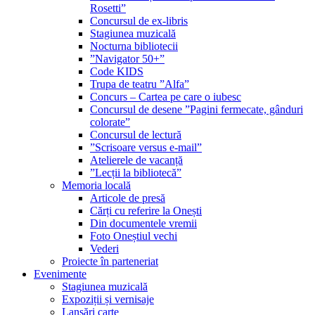
Rosetti”
Concursul de ex-libris
Stagiunea muzicală
Nocturna bibliotecii
”Navigator 50+”
Code KIDS
Trupa de teatru ”Alfa”
Concurs – Cartea pe care o iubesc
Concursul de desene ”Pagini fermecate, gânduri
colorate”
Concursul de lectură
”Scrisoare versus e-mail”
Atelierele de vacanță
”Lecții la bibliotecă”
Memoria locală
Articole de presă
Cărți cu referire la Onești
Din documentele vremii
Foto Oneștiul vechi
Vederi
Proiecte în parteneriat
Evenimente
Stagiunea muzicală
Expoziții și vernisaje
Lansări carte