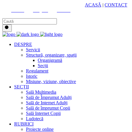
HUB CULTURAL ZONAL
ACASĂ
|
CONTACT
Youtube
Instagram
Facebook
DESPRE
Servicii
Structură, organizare, spații
Organigramă
Secții
Regulament
Istoric
Misiune, viziune, obiective
SECȚII
Sală Multimedia
Sală de Împrumut Adulți
Sală de Internet Adulți
Sală de împrumut Copii
Sală Internet Copii
Ludotecă
RUBRICI
Proiecte online