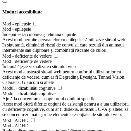
Moduri accesiblitate
Mod - epilepsie
Mod - epilepsie
Îndepărtează culoarea și elimină clipirile
Acest mod permite persoanelor cu epilepsie să utilizeze site-ul web
în siguranță, eliminând riscul de convulsii care rezultă din animații
intermitente sau clipitoare și combinații riscante de culori
Mod - deficiențe de vedere
Mod - deficiențe de vedere
Îmbunătățește vizualizarea site-ului web
Acest mod ajustează site-ul web pentru confortul utilizatorilor cu
deficiențe de vedere, cum ar fi Degrading Eyesight, Tunnel Vision,
Cataracta, Glaucom și altele
Modul - dizabilități cognitive
Modul - dizabilități cognitive
Ajută la concentrarea asupra unui conținut specific
Acest mod oferă diferite opțiuni de asistență pentru a ajuta utilizatorii
cu deficiențe cognitive, cum ar fi dislexia, autismul, CVA și altele, să
se concentreze mai ușor pe elementele esențiale ale site-ului web.
Mod - ADHD
Mod - ADHD
Reduce distragerea atentie și îmbunătățește concentrarea