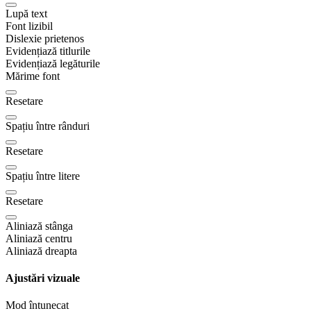
Lupă text
Font lizibil
Dislexie prietenos
Evidențiază titlurile
Evidențiază legăturile
Mărime font
Resetare
Spațiu între rânduri
Resetare
Spațiu între litere
Resetare
Aliniază stânga
Aliniază centru
Aliniază dreapta
Ajustări vizuale
Mod întunecat