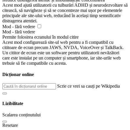
Acest mod ajută utilizatorii cu tulburări ADHD și neurodezvoltare să
citească, să navigheze și să se concentreze mai ușor pe elementele
principale ale site-ului web, reducând în același timp semnificativ
distragerea atentiei.
Mod - fără vedere
Mod - fără vedere
Permite folosirea ecranului în modul citire
Acest mod configurează site-ul web pentru a fi compatibil cu
cititoare de ecran precum JAWS, NVDA, VoiceOver și TalkBack.
Un cititor de ecran este un software pentru utilizatorii nevăzători
care este instalat pe un computer și smartphone, iar site-urile web
trebuie să fie compatibile cu acesta.
Dicționar online
Scrie ce vrei sa cauți pe Wikipedia
Lizibilitate
Scalarea conținutului
Resetare