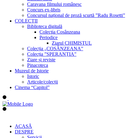
Caravana filmului românesc
Concurs ex-libris
Concursul național de proză scurtă ”Radu Rosetti”
COLECŢII
Biblioteca digitală
Colecţia Cosânzeana
Periodice
Ziarul CHIMISTUL
Colecția „COSÂNZEANA”
Colecția ”SPERANȚIA”
Ziare și reviste
Pinacoteca
Muzeul de Istorie
Istoric
Articole/colecții
Cinema “Capitol”
ACASĂ
DESPRE
Servicii