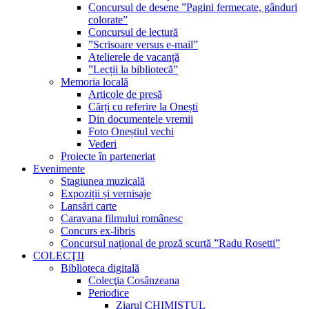
Concursul de desene ”Pagini fermecate, gânduri
colorate”
Concursul de lectură
”Scrisoare versus e-mail”
Atelierele de vacanță
”Lecții la bibliotecă”
Memoria locală
Articole de presă
Cărți cu referire la Onești
Din documentele vremii
Foto Oneștiul vechi
Vederi
Proiecte în parteneriat
Evenimente
Stagiunea muzicală
Expoziții și vernisaje
Lansări carte
Caravana filmului românesc
Concurs ex-libris
Concursul național de proză scurtă ”Radu Rosetti”
COLECŢII
Biblioteca digitală
Colecţia Cosânzeana
Periodice
Ziarul CHIMISTUL