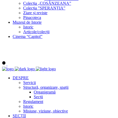
Colecția „COSÂNZEANA”
Colecția ”SPERANȚIA”
Ziare și reviste
Pinacoteca
Muzeul de Istorie
Istoric
Articole/colecții
Cinema “Capitol”
DESPRE
Servicii
Structură, organizare, spații
Organigramă
Secții
Regulament
Istoric
Misiune, viziune, obiective
SECȚII