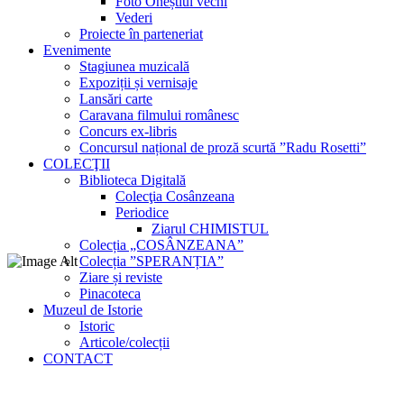
Foto Oneștiul vechi
Vederi
Proiecte în parteneriat
Evenimente
Stagiunea muzicală
Expoziții și vernisaje
Lansări carte
Caravana filmului românesc
Concurs ex-libris
Concursul național de proză scurtă ”Radu Rosetti”
COLECŢII
Biblioteca Digitală
Colecţia Cosânzeana
Periodice
Ziarul CHIMISTUL
Colecția „COSÂNZEANA”
Colecția ”SPERANȚIA”
Ziare și reviste
Pinacoteca
Muzeul de Istorie
Istoric
Articole/colecții
CONTACT