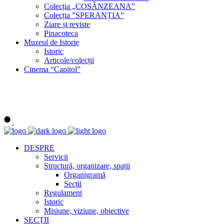
Colecția „COSÂNZEANA”
Colecția ”SPERANȚIA”
Ziare și reviste
Pinacoteca
Muzeul de Istorie
Istoric
Articole/colecții
Cinema “Capitol”
DESPRE
Servicii
Structură, organizare, spații
Organigramă
Secții
Regulament
Istoric
Misiune, viziune, obiective
SECȚII