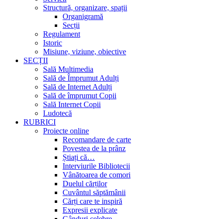
Structură, organizare, spații
Organigramă
Secții
Regulament
Istoric
Misiune, viziune, obiective
SECȚII
Sală Multimedia
Sală de Împrumut Adulți
Sală de Internet Adulți
Sală de împrumut Copii
Sală Internet Copii
Ludotecă
RUBRICI
Proiecte online
Recomandare de carte
Povestea de la prânz
Știați că…
Interviurile Bibliotecii
Vânătoarea de comori
Duelul cărților
Cuvântul săptămânii
Cărți care te inspiră
Expresii explicate
Gânduri celebre