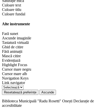
Saturație mică
Culoare text
Culoare titlu
Culoare fundal
Alte instrumente
Fară sunet
Ascunde imaginile
Tastatură virtuală
Ghid de citire
Fără animații
Mască citire
Evidențiază
Highlight Focus
Cursor mare negru
Cursor mare alb
Navigation Keys
Link navigator
Resetatează preferințe
Ascunde
Biblioteca Municipală "Radu Rosetti" Onești
Declarație de
accesibilitate