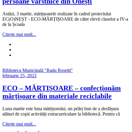
persoane vârstnice din Onești
Astăzi, 3 martie, mărțișoarele realizate în cadrul proiectului
EC(O)NEȘT - ECO-MĂRȚIȘOARE de către elevii claselor a IV-a
de la Școala
Citește mai mult...
Biblioteca Municipală "Radu Rosetti"
februarie 25, 2022
ECO – MĂRȚIȘOARE – confecționăm
mărțișoare din materiale reciclabile
Luna martie este luna mărțișorului, un prilej bun de a desfășura
alături de copii activități extracurriculare la bibliotecă. Pentru că
Citește mai mult...