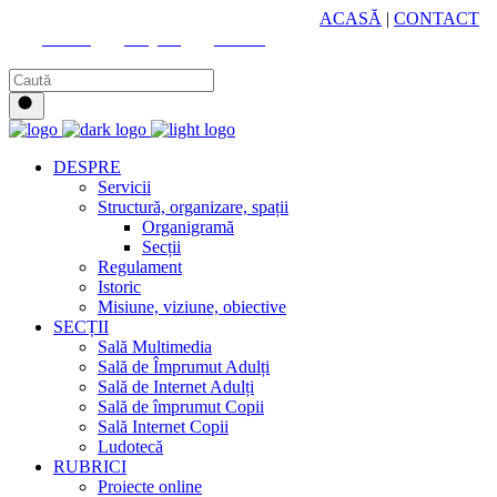
HUB CULTURAL ZONAL
ACASĂ
|
CONTACT
Youtube
Instagram
Facebook
DESPRE
Servicii
Structură, organizare, spații
Organigramă
Secții
Regulament
Istoric
Misiune, viziune, obiective
SECȚII
Sală Multimedia
Sală de Împrumut Adulți
Sală de Internet Adulți
Sală de împrumut Copii
Sală Internet Copii
Ludotecă
RUBRICI
Proiecte online