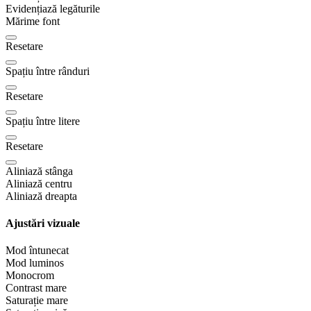
Evidențiază legăturile
Mărime font
Resetare
Spațiu între rânduri
Resetare
Spațiu între litere
Resetare
Aliniază stânga
Aliniază centru
Aliniază dreapta
Ajustări vizuale
Mod întunecat
Mod luminos
Monocrom
Contrast mare
Saturație mare