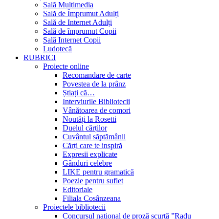
Sală Multimedia
Sală de Împrumut Adulți
Sală de Internet Adulți
Sală de împrumut Copii
Sală Internet Copii
Ludotecă
RUBRICI
Proiecte online
Recomandare de carte
Povestea de la prânz
Știați că…
Interviurile Bibliotecii
Vânătoarea de comori
Noutăți la Rosetti
Duelul cărților
Cuvântul săptămânii
Cărți care te inspiră
Expresii explicate
Gânduri celebre
LIKE pentru gramatică
Poezie pentru suflet
Editoriale
Filiala Cosânzeana
Proiectele bibliotecii
Concursul național de proză scurtă ”Radu