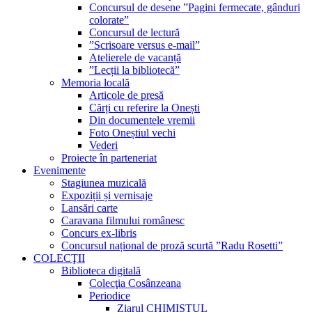
Concursul de desene ”Pagini fermecate, gânduri
colorate”
Concursul de lectură
”Scrisoare versus e-mail”
Atelierele de vacanță
”Lecții la bibliotecă”
Memoria locală
Articole de presă
Cărți cu referire la Onești
Din documentele vremii
Foto Oneștiul vechi
Vederi
Proiecte în parteneriat
Evenimente
Stagiunea muzicală
Expoziții și vernisaje
Lansări carte
Caravana filmului românesc
Concurs ex-libris
Concursul național de proză scurtă ”Radu Rosetti”
COLECŢII
Biblioteca digitală
Colecţia Cosânzeana
Periodice
Ziarul CHIMISTUL