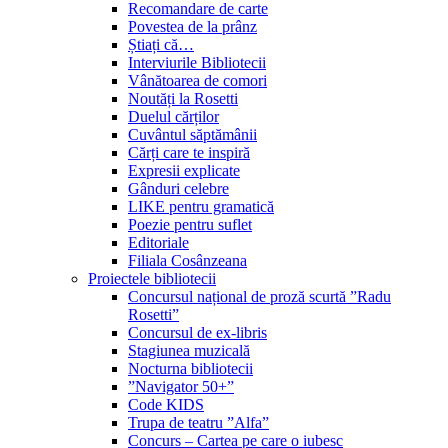
Recomandare de carte
Povestea de la prânz
Știați că…
Interviurile Bibliotecii
Vânătoarea de comori
Noutăți la Rosetti
Duelul cărților
Cuvântul săptămânii
Cărți care te inspiră
Expresii explicate
Gânduri celebre
LIKE pentru gramatică
Poezie pentru suflet
Editoriale
Filiala Cosânzeana
Proiectele bibliotecii
Concursul național de proză scurtă ”Radu
Rosetti”
Concursul de ex-libris
Stagiunea muzicală
Nocturna bibliotecii
”Navigator 50+”
Code KIDS
Trupa de teatru ”Alfa”
Concurs – Cartea pe care o iubesc