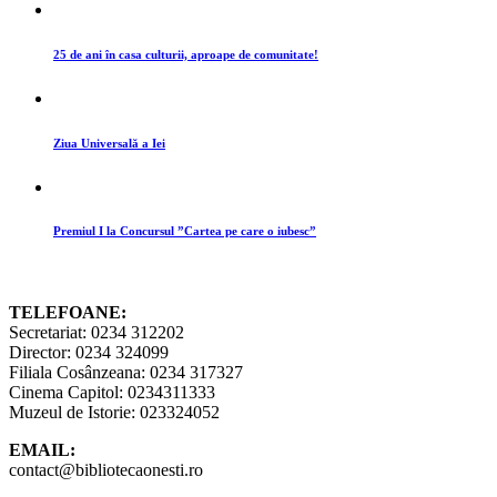
25 de ani în casa culturii, aproape de comunitate!
Ziua Universală a Iei
Premiul I la Concursul ”Cartea pe care o iubesc”
TELEFOANE:
Secretariat: 0234 312202
Director: 0234 324099
Filiala Cosânzeana: 0234 317327
Cinema Capitol: 0234311333
Muzeul de Istorie: 023324052
EMAIL:
contact@bibliotecaonesti.ro