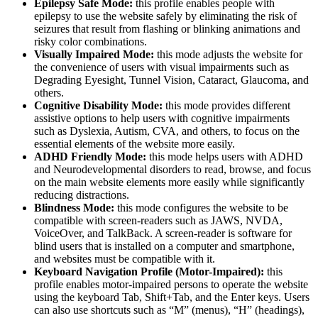
Epilepsy Safe Mode:
this profile enables people with
epilepsy to use the website safely by eliminating the risk of
seizures that result from flashing or blinking animations and
risky color combinations.
Visually Impaired Mode:
this mode adjusts the website for
the convenience of users with visual impairments such as
Degrading Eyesight, Tunnel Vision, Cataract, Glaucoma, and
others.
Cognitive Disability Mode:
this mode provides different
assistive options to help users with cognitive impairments
such as Dyslexia, Autism, CVA, and others, to focus on the
essential elements of the website more easily.
ADHD Friendly Mode:
this mode helps users with ADHD
and Neurodevelopmental disorders to read, browse, and focus
on the main website elements more easily while significantly
reducing distractions.
Blindness Mode:
this mode configures the website to be
compatible with screen-readers such as JAWS, NVDA,
VoiceOver, and TalkBack. A screen-reader is software for
blind users that is installed on a computer and smartphone,
and websites must be compatible with it.
Keyboard Navigation Profile (Motor-Impaired):
this
profile enables motor-impaired persons to operate the website
using the keyboard Tab, Shift+Tab, and the Enter keys. Users
can also use shortcuts such as “M” (menus), “H” (headings),