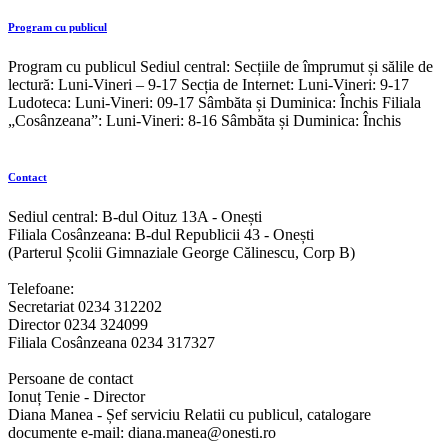
Program cu publicul
Program cu publicul Sediul central: Secțiile de împrumut și sălile de
lectură: Luni-Vineri – 9-17 Secția de Internet: Luni-Vineri: 9-17
Ludoteca: Luni-Vineri: 09-17 Sâmbăta și Duminica: Închis Filiala
„Cosânzeana”: Luni-Vineri: 8-16 Sâmbăta și Duminica: Închis
Contact
Sediul central: B-dul Oituz 13A - Onești
Filiala Cosânzeana: B-dul Republicii 43 - Onești
(Parterul Școlii Gimnaziale George Călinescu, Corp B)
Telefoane:
Secretariat 0234 312202
Director 0234 324099
Filiala Cosânzeana 0234 317327
Persoane de contact
Ionuț Tenie - Director
Diana Manea - Șef serviciu Relatii cu publicul, catalogare
documente e-mail: diana.manea@onesti.ro