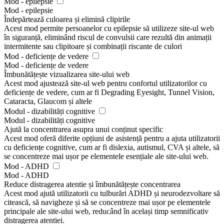
Mod - epilepsie
Mod - epilepsie
Îndepărtează culoarea și elimină clipirile
Acest mod permite persoanelor cu epilepsie să utilizeze site-ul web
în siguranță, eliminând riscul de convulsii care rezultă din animații
intermitente sau clipitoare și combinații riscante de culori
Mod - deficiențe de vedere
Mod - deficiențe de vedere
Îmbunătățește vizualizarea site-ului web
Acest mod ajustează site-ul web pentru confortul utilizatorilor cu
deficiențe de vedere, cum ar fi Degrading Eyesight, Tunnel Vision,
Cataracta, Glaucom și altele
Modul - dizabilități cognitive
Modul - dizabilități cognitive
Ajută la concentrarea asupra unui conținut specific
Acest mod oferă diferite opțiuni de asistență pentru a ajuta utilizatorii
cu deficiențe cognitive, cum ar fi dislexia, autismul, CVA și altele, să
se concentreze mai ușor pe elementele esențiale ale site-ului web.
Mod - ADHD
Mod - ADHD
Reduce distragerea atentie și îmbunătățește concentrarea
Acest mod ajută utilizatorii cu tulburări ADHD și neurodezvoltare să
citească, să navigheze și să se concentreze mai ușor pe elementele
principale ale site-ului web, reducând în același timp semnificativ
distragerea atentiei.