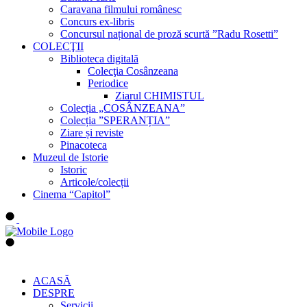
Caravana filmului românesc
Concurs ex-libris
Concursul național de proză scurtă ”Radu Rosetti”
COLECŢII
Biblioteca digitală
Colecţia Cosânzeana
Periodice
Ziarul CHIMISTUL
Colecția „COSÂNZEANA”
Colecția ”SPERANȚIA”
Ziare și reviste
Pinacoteca
Muzeul de Istorie
Istoric
Articole/colecții
Cinema “Capitol”
ACASĂ
DESPRE
Servicii