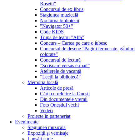
Rosetti”
Concursul de ex-libris
Stagiunea muzicală
Nocturna bibliotecii
”Navigator 50+”
Code KIDS
Trupa de teatru ”Alfa”
Concurs – Cartea pe care o iubesc
Concursul de desene ”Pagini fermecate, gânduri
colorate”
Concursul de lectură
”Scrisoare versus e-mail”
Atelierele de vacanță
”Lecții la bibliotecă”
Memoria locală
Articole de presă
Cărți cu referire la Onești
Din documentele vremii
Foto Oneștiul vechi
Vederi
Proiecte în parteneriat
Evenimente
Stagiunea muzicală
Expoziții și vernisaje
Lansări carte