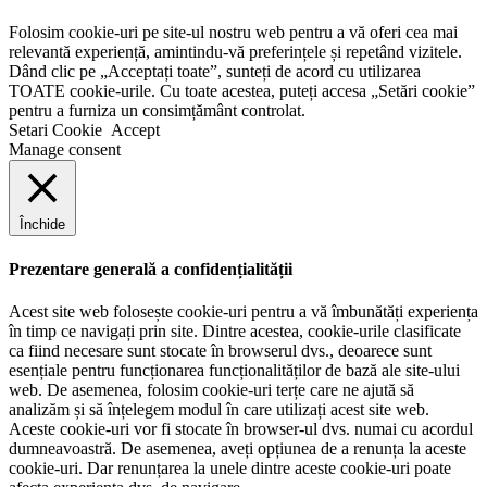
Folosim cookie-uri pe site-ul nostru web pentru a vă oferi cea mai
relevantă experiență, amintindu-vă preferințele și repetând vizitele.
Dând clic pe „Acceptați toate”, sunteți de acord cu utilizarea
TOATE cookie-urile. Cu toate acestea, puteți accesa „Setări cookie”
pentru a furniza un consimțământ controlat.
Setari Cookie
Accept
Manage consent
Închide
Prezentare generală a confidențialității
Acest site web folosește cookie-uri pentru a vă îmbunătăți experiența
în timp ce navigați prin site. Dintre acestea, cookie-urile clasificate
ca fiind necesare sunt stocate în browserul dvs., deoarece sunt
esențiale pentru funcționarea funcționalităților de bază ale site-ului
web. De asemenea, folosim cookie-uri terțe care ne ajută să
analizăm și să înțelegem modul în care utilizați acest site web.
Aceste cookie-uri vor fi stocate în browser-ul dvs. numai cu acordul
dumneavoastră. De asemenea, aveți opțiunea de a renunța la aceste
cookie-uri. Dar renunțarea la unele dintre aceste cookie-uri poate