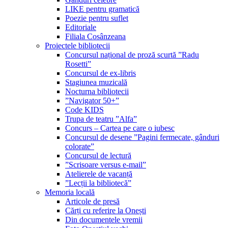
LIKE pentru gramatică
Poezie pentru suflet
Editoriale
Filiala Cosânzeana
Proiectele bibliotecii
Concursul național de proză scurtă ”Radu
Rosetti”
Concursul de ex-libris
Stagiunea muzicală
Nocturna bibliotecii
”Navigator 50+”
Code KIDS
Trupa de teatru ”Alfa”
Concurs – Cartea pe care o iubesc
Concursul de desene ”Pagini fermecate, gânduri
colorate”
Concursul de lectură
”Scrisoare versus e-mail”
Atelierele de vacanță
”Lecții la bibliotecă”
Memoria locală
Articole de presă
Cărți cu referire la Onești
Din documentele vremii