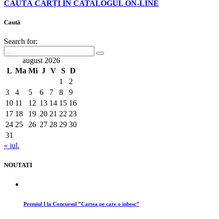
CAUTĂ CĂRȚI ÎN CATALOGUL ON-LINE
Caută
Search for:
august 2026
L
Ma
Mi
J
V
S
D
1
2
3
4
5
6
7
8
9
10
11
12
13
14
15
16
17
18
19
20
21
22
23
24
25
26
27
28
29
30
31
« iul.
NOUTATI
Premiul I la Concursul ”Cartea pe care o iubesc”