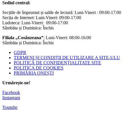
Sediul central:
Secțiile de împrumut și salile de lectură: Luni-Vineri : 09:00-17:00
Secția de Internet: Luni-Vineri: 09:00-17:00
Ludoteca: Luni-Vineri: 09:00-17:00
Sâmbăta și Duminica: Închis
Filiala „Cosânzeana”
: Luni-Vineri: 08:00-16:00
Sâmbăta și Duminica: Închis
GDPR
TERMENI ȘI CONDIȚII DE UTILIZARE A SITE-ULU
POLITICĂ DE CONFIDENȚIALITATE SITE
POLITICA DE COOKIES
PRIMĂRIA ONEȘTI
Urmărește-ne!
Facebook
Instagram
Youtube