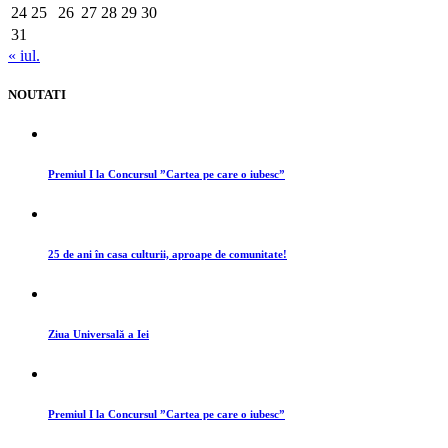
24
25
26
27
28
29
30
31
« iul.
NOUTATI
Premiul I la Concursul ”Cartea pe care o iubesc”
25 de ani în casa culturii, aproape de comunitate!
Ziua Universală a Iei
Premiul I la Concursul ”Cartea pe care o iubesc”