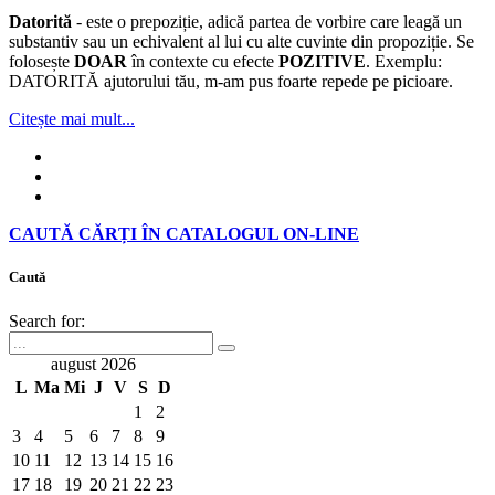
Datorită
- este o prepoziție, adică partea de vorbire care leagă un
substantiv sau un echivalent al lui cu alte cuvinte din propoziție. Se
folosește
DOAR
în contexte cu efecte
POZITIVE
. Exemplu:
DATORITĂ ajutorului tău, m-am pus foarte repede pe picioare.
Citește mai mult...
CAUTĂ CĂRȚI ÎN CATALOGUL ON-LINE
Caută
Search for:
august 2026
L
Ma
Mi
J
V
S
D
1
2
3
4
5
6
7
8
9
10
11
12
13
14
15
16
17
18
19
20
21
22
23