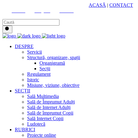
HUB CULTURAL ZONAL
ACASĂ
|
CONTACT
Youtube
Instagram
Facebook
DESPRE
Servicii
Structură, organizare, spații
Organigramă
Secții
Regulament
Istoric
Misiune, viziune, obiective
SECȚII
Sală Multimedia
Sală de Împrumut Adulți
Sală de Internet Adulți
Sală de împrumut Copii
Sală Internet Copii
Ludotecă
RUBRICI
Proiecte online