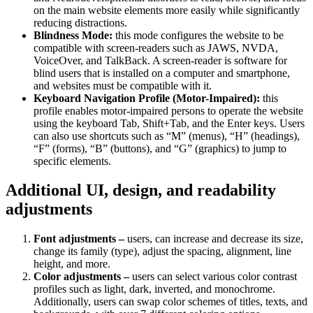
on the main website elements more easily while significantly
reducing distractions.
Blindness Mode:
this mode configures the website to be
compatible with screen-readers such as JAWS, NVDA,
VoiceOver, and TalkBack. A screen-reader is software for
blind users that is installed on a computer and smartphone,
and websites must be compatible with it.
Keyboard Navigation Profile (Motor-Impaired):
this
profile enables motor-impaired persons to operate the website
using the keyboard Tab, Shift+Tab, and the Enter keys. Users
can also use shortcuts such as “M” (menus), “H” (headings),
“F” (forms), “B” (buttons), and “G” (graphics) to jump to
specific elements.
Additional UI, design, and readability
adjustments
Font adjustments –
users, can increase and decrease its size,
change its family (type), adjust the spacing, alignment, line
height, and more.
Color adjustments –
users can select various color contrast
profiles such as light, dark, inverted, and monochrome.
Additionally, users can swap color schemes of titles, texts, and