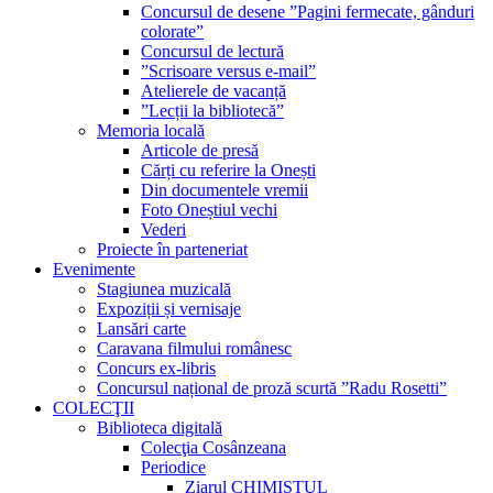
Concursul de desene ”Pagini fermecate, gânduri
colorate”
Concursul de lectură
”Scrisoare versus e-mail”
Atelierele de vacanță
”Lecții la bibliotecă”
Memoria locală
Articole de presă
Cărți cu referire la Onești
Din documentele vremii
Foto Oneștiul vechi
Vederi
Proiecte în parteneriat
Evenimente
Stagiunea muzicală
Expoziții și vernisaje
Lansări carte
Caravana filmului românesc
Concurs ex-libris
Concursul național de proză scurtă ”Radu Rosetti”
COLECŢII
Biblioteca digitală
Colecţia Cosânzeana
Periodice
Ziarul CHIMISTUL