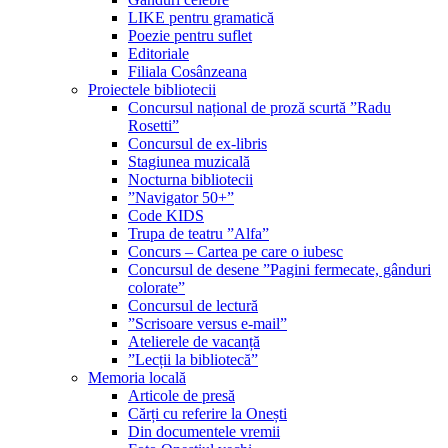
LIKE pentru gramatică
Poezie pentru suflet
Editoriale
Filiala Cosânzeana
Proiectele bibliotecii
Concursul național de proză scurtă ”Radu
Rosetti”
Concursul de ex-libris
Stagiunea muzicală
Nocturna bibliotecii
”Navigator 50+”
Code KIDS
Trupa de teatru ”Alfa”
Concurs – Cartea pe care o iubesc
Concursul de desene ”Pagini fermecate, gânduri
colorate”
Concursul de lectură
”Scrisoare versus e-mail”
Atelierele de vacanță
”Lecții la bibliotecă”
Memoria locală
Articole de presă
Cărți cu referire la Onești
Din documentele vremii