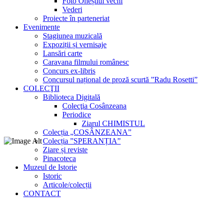
Foto Oneștiul vechi
Vederi
Proiecte în parteneriat
Evenimente
Stagiunea muzicală
Expoziții și vernisaje
Lansări carte
Caravana filmului românesc
Concurs ex-libris
Concursul național de proză scurtă ”Radu Rosetti”
COLECŢII
Biblioteca Digitală
Colecţia Cosânzeana
Periodice
Ziarul CHIMISTUL
Colecția „COSÂNZEANA”
Colecția ”SPERANȚIA”
Ziare și reviste
Pinacoteca
Muzeul de Istorie
Istoric
Articole/colecții
CONTACT