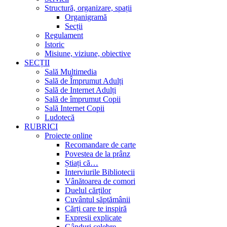
Structură, organizare, spații
Organigramă
Secții
Regulament
Istoric
Misiune, viziune, obiective
SECȚII
Sală Multimedia
Sală de Împrumut Adulți
Sală de Internet Adulți
Sală de împrumut Copii
Sală Internet Copii
Ludotecă
RUBRICI
Proiecte online
Recomandare de carte
Povestea de la prânz
Știați că…
Interviurile Bibliotecii
Vânătoarea de comori
Duelul cărților
Cuvântul săptămânii
Cărți care te inspiră
Expresii explicate
Gânduri celebre