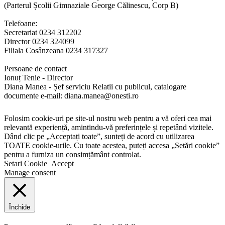
(Parterul Școlii Gimnaziale George Călinescu, Corp B)
Telefoane:
Secretariat 0234 312202
Director 0234 324099
Filiala Cosânzeana 0234 317327
Persoane de contact
Ionuț Tenie - Director
Diana Manea - Șef serviciu Relatii cu publicul, catalogare
documente e-mail: diana.manea@onesti.ro
Folosim cookie-uri pe site-ul nostru web pentru a vă oferi cea mai
relevantă experiență, amintindu-vă preferințele și repetând vizitele.
Dând clic pe „Acceptați toate”, sunteți de acord cu utilizarea
TOATE cookie-urile. Cu toate acestea, puteți accesa „Setări cookie”
pentru a furniza un consimțământ controlat.
Setari Cookie
Accept
Manage consent
Închide