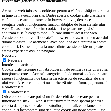
Prezentare generală a confidențialității
Acest site web folosește cookie-uri pentru a vă îmbunătăți experiența
în timp ce navigați prin site. Dintre acestea, cookie-urile clasificate
ca fiind necesare sunt stocate în browserul dvs., deoarece sunt
esențiale pentru funcționarea funcționalităților de bază ale site-ului
web. De asemenea, folosim cookie-uri terțe care ne ajută să
analizăm și să înțelegem modul în care utilizați acest site web.
Aceste cookie-uri vor fi stocate în browser-ul dvs. numai cu acordul
dumneavoastră. De asemenea, aveți opțiunea de a renunța la aceste
cookie-uri. Dar renunțarea la unele dintre aceste cookie-uri poate
afecta experiența dvs. de navigare.
Necesare
Necesare
Întotdeauna activate
Cookie-urile necesare sunt absolut esențiale pentru ca site-ul web să
funcționeze corect. Această categorie include numai cookie-uri care
asigură funcționalități de bază și caracteristici de securitate ale site-
ului web. Aceste cookie-uri nu stochează nicio informație personală.
Non-necesare
Non-necesare
Orice cookie-uri care pot să nu fie deosebit de necesare pentru
funcționarea site-ului web și sunt utilizate în mod special pentru a
colecta date personale ale utilizatorilor prin analize, reclame, alte
conținuturi încorporate sunt denumite cookie-uri ne-necesare. Este