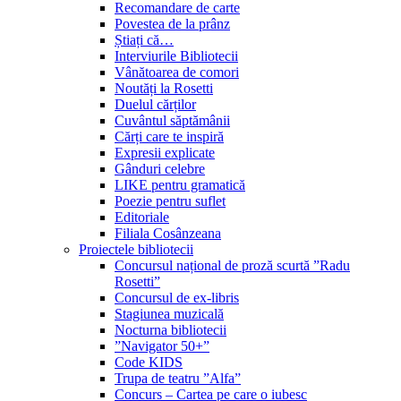
Recomandare de carte
Povestea de la prânz
Știați că…
Interviurile Bibliotecii
Vânătoarea de comori
Noutăți la Rosetti
Duelul cărților
Cuvântul săptămânii
Cărți care te inspiră
Expresii explicate
Gânduri celebre
LIKE pentru gramatică
Poezie pentru suflet
Editoriale
Filiala Cosânzeana
Proiectele bibliotecii
Concursul național de proză scurtă ”Radu
Rosetti”
Concursul de ex-libris
Stagiunea muzicală
Nocturna bibliotecii
”Navigator 50+”
Code KIDS
Trupa de teatru ”Alfa”
Concurs – Cartea pe care o iubesc