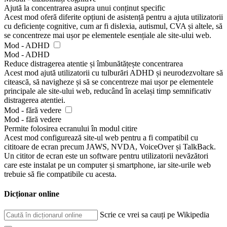
Ajută la concentrarea asupra unui conținut specific
Acest mod oferă diferite opțiuni de asistență pentru a ajuta utilizatorii
cu deficiențe cognitive, cum ar fi dislexia, autismul, CVA și altele, să
se concentreze mai ușor pe elementele esențiale ale site-ului web.
Mod - ADHD
Mod - ADHD
Reduce distragerea atentie și îmbunătățește concentrarea
Acest mod ajută utilizatorii cu tulburări ADHD și neurodezvoltare să
citească, să navigheze și să se concentreze mai ușor pe elementele
principale ale site-ului web, reducând în același timp semnificativ
distragerea atentiei.
Mod - fără vedere
Mod - fără vedere
Permite folosirea ecranului în modul citire
Acest mod configurează site-ul web pentru a fi compatibil cu
cititoare de ecran precum JAWS, NVDA, VoiceOver și TalkBack.
Un cititor de ecran este un software pentru utilizatorii nevăzători
care este instalat pe un computer și smartphone, iar site-urile web
trebuie să fie compatibile cu acesta.
Dicționar online
Scrie ce vrei sa cauți pe Wikipedia