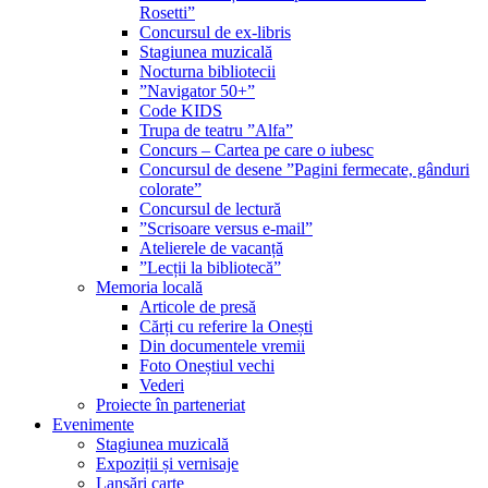
Rosetti”
Concursul de ex-libris
Stagiunea muzicală
Nocturna bibliotecii
”Navigator 50+”
Code KIDS
Trupa de teatru ”Alfa”
Concurs – Cartea pe care o iubesc
Concursul de desene ”Pagini fermecate, gânduri
colorate”
Concursul de lectură
”Scrisoare versus e-mail”
Atelierele de vacanță
”Lecții la bibliotecă”
Memoria locală
Articole de presă
Cărți cu referire la Onești
Din documentele vremii
Foto Oneștiul vechi
Vederi
Proiecte în parteneriat
Evenimente
Stagiunea muzicală
Expoziții și vernisaje
Lansări carte