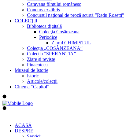
Caravana filmului românesc
Concurs ex-libris
Concursul național de proză scurtă ”Radu Rosetti”
COLECŢII
Biblioteca digitală
Colecţia Cosânzeana
Periodice
Ziarul CHIMISTUL
Colecția „COSÂNZEANA”
Colecția ”SPERANȚIA”
Ziare și reviste
Pinacoteca
Muzeul de Istorie
Istoric
Articole/colecții
Cinema “Capitol”
ACASĂ
DESPRE
Servicii