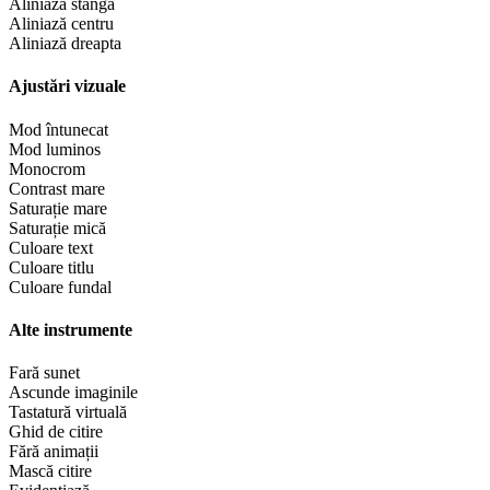
Aliniază stânga
Aliniază centru
Aliniază dreapta
Ajustări vizuale
Mod întunecat
Mod luminos
Monocrom
Contrast mare
Saturație mare
Saturație mică
Culoare text
Culoare titlu
Culoare fundal
Alte instrumente
Fară sunet
Ascunde imaginile
Tastatură virtuală
Ghid de citire
Fără animații
Mască citire