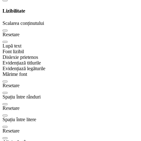
Lizibilitate
Scalarea conținutului
Resetare
Lupă text
Font lizibil
Dislexie prietenos
Evidențiază titlurile
Evidențiază legăturile
Mărime font
Resetare
Spațiu între rânduri
Resetare
Spațiu între litere
Resetare