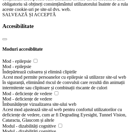
obligatoriu să obțineți consimțământul utilizatorului înainte de a rula
aceste cookie-uri pe site-ul dvs. web.
SALVEAZĂ ȘI ACCEPTĂ
Accesibilitate
Moduri accesiblitate
Mod - epilepsie
Mod - epilepsie
Îndepărtează culoarea și elimină clipirile
Acest mod permite persoanelor cu epilepsie să utilizeze site-ul web
în siguranță, eliminând riscul de convulsii care rezultă din animații
intermitente sau clipitoare și combinații riscante de culori
Mod - deficiențe de vedere
Mod - deficiențe de vedere
Îmbunătățește vizualizarea site-ului web
Acest mod ajustează site-ul web pentru confortul utilizatorilor cu
deficiențe de vedere, cum ar fi Degrading Eyesight, Tunnel Vision,
Cataracta, Glaucom și altele
Modul - dizabilități cognitive
Modul - dizabilități cognitive