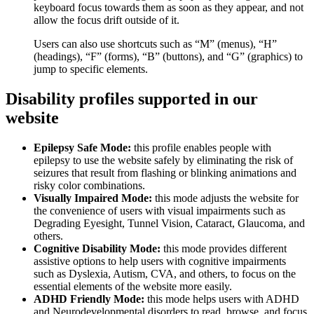
keyboard focus towards them as soon as they appear, and not
allow the focus drift outside of it.
Users can also use shortcuts such as “M” (menus), “H”
(headings), “F” (forms), “B” (buttons), and “G” (graphics) to
jump to specific elements.
Disability profiles supported in our
website
Epilepsy Safe Mode:
this profile enables people with
epilepsy to use the website safely by eliminating the risk of
seizures that result from flashing or blinking animations and
risky color combinations.
Visually Impaired Mode:
this mode adjusts the website for
the convenience of users with visual impairments such as
Degrading Eyesight, Tunnel Vision, Cataract, Glaucoma, and
others.
Cognitive Disability Mode:
this mode provides different
assistive options to help users with cognitive impairments
such as Dyslexia, Autism, CVA, and others, to focus on the
essential elements of the website more easily.
ADHD Friendly Mode:
this mode helps users with ADHD
and Neurodevelopmental disorders to read, browse, and focus