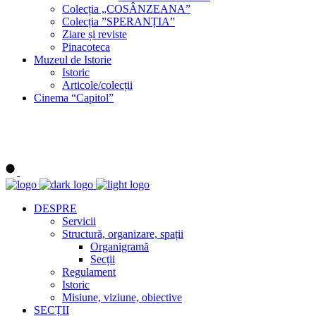
Colecția „COSÂNZEANA”
Colecția ”SPERANȚIA”
Ziare și reviste
Pinacoteca
Muzeul de Istorie
Istoric
Articole/colecții
Cinema “Capitol”
DESPRE
Servicii
Structură, organizare, spații
Organigramă
Secții
Regulament
Istoric
Misiune, viziune, obiective
SECȚII