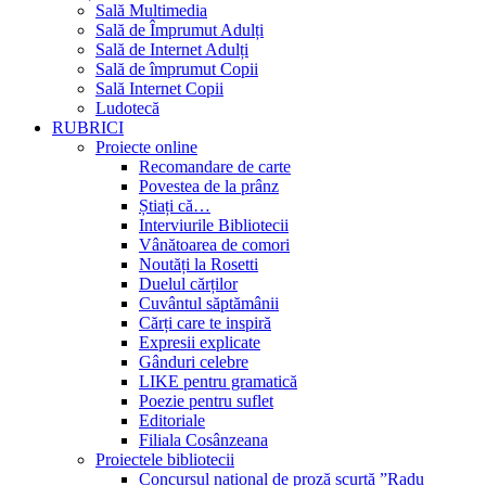
Sală Multimedia
Sală de Împrumut Adulți
Sală de Internet Adulți
Sală de împrumut Copii
Sală Internet Copii
Ludotecă
RUBRICI
Proiecte online
Recomandare de carte
Povestea de la prânz
Știați că…
Interviurile Bibliotecii
Vânătoarea de comori
Noutăți la Rosetti
Duelul cărților
Cuvântul săptămânii
Cărți care te inspiră
Expresii explicate
Gânduri celebre
LIKE pentru gramatică
Poezie pentru suflet
Editoriale
Filiala Cosânzeana
Proiectele bibliotecii
Concursul național de proză scurtă ”Radu