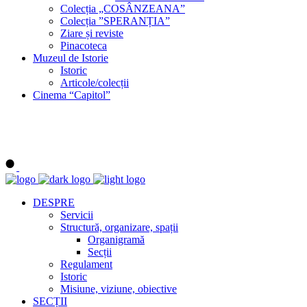
Colecția „COSÂNZEANA”
Colecția ”SPERANȚIA”
Ziare și reviste
Pinacoteca
Muzeul de Istorie
Istoric
Articole/colecții
Cinema “Capitol”
DESPRE
Servicii
Structură, organizare, spații
Organigramă
Secții
Regulament
Istoric
Misiune, viziune, obiective
SECȚII