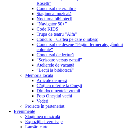
Rosetti”
Concursul de ex-libris
Stagiunea muzicală
Nocturna bibliotecii
”Navigator 50+”
Code KIDS
Trupa de teatru ”Alfa”
Concurs – Cartea pe care o iubesc
Concursul de desene ”Pagini fermecate, gânduri
colorate”
Concursul de lectură
”Scrisoare versus e-mail”
Atelierele de vacanță
”Lecții la bibliotecă”
Memoria locală
Articole de presă
Cărți cu referire la Onești
Din documentele vremii
Foto Oneștiul vechi
Vederi
Proiecte în parteneriat
Evenimente
Stagiunea muzicală
Expoziții și vernisaje
Lansări carte