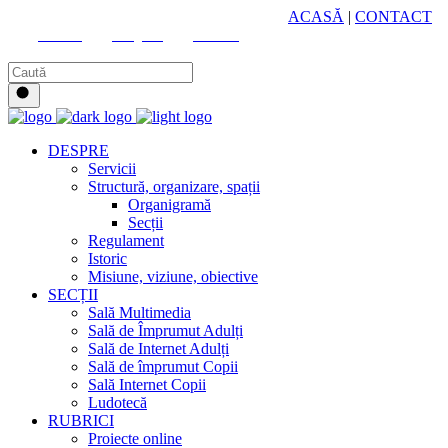
HUB CULTURAL ZONAL
ACASĂ
|
CONTACT
Youtube
Instagram
Facebook
DESPRE
Servicii
Structură, organizare, spații
Organigramă
Secții
Regulament
Istoric
Misiune, viziune, obiective
SECȚII
Sală Multimedia
Sală de Împrumut Adulți
Sală de Internet Adulți
Sală de împrumut Copii
Sală Internet Copii
Ludotecă
RUBRICI
Proiecte online