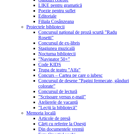
LIKE pentru gramatică
Poezie pentru suflet
Editoriale
Filiala Cosânzeana
Proiectele bibliotecii
Concursul național de proză scurtă ”Radu
Rosetti”
Concursul de ex-libris
Stagiunea muzicală
Nocturna bibliotecii
”Navigator 50+”
Code KIDS
Trupa de teatru ”Alfa”
Concurs – Cartea pe care o iubesc
Concursul de desene ”Pagini fermecate, gânduri
colorate”
Concursul de lectură
”Scrisoare versus e-mail”
Atelierele de vacanță
”Lecții la bibliotecă”
Memoria locală
Articole de presă
Cărți cu referire la Onești
Din documentele vremii