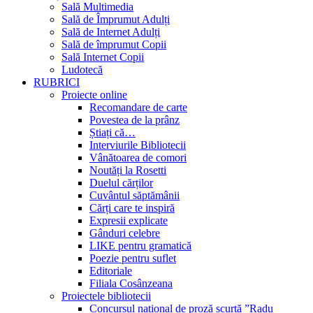
Sală Multimedia
Sală de Împrumut Adulți
Sală de Internet Adulți
Sală de împrumut Copii
Sală Internet Copii
Ludotecă
RUBRICI
Proiecte online
Recomandare de carte
Povestea de la prânz
Știați că…
Interviurile Bibliotecii
Vânătoarea de comori
Noutăți la Rosetti
Duelul cărților
Cuvântul săptămânii
Cărți care te inspiră
Expresii explicate
Gânduri celebre
LIKE pentru gramatică
Poezie pentru suflet
Editoriale
Filiala Cosânzeana
Proiectele bibliotecii
Concursul național de proză scurtă ”Radu