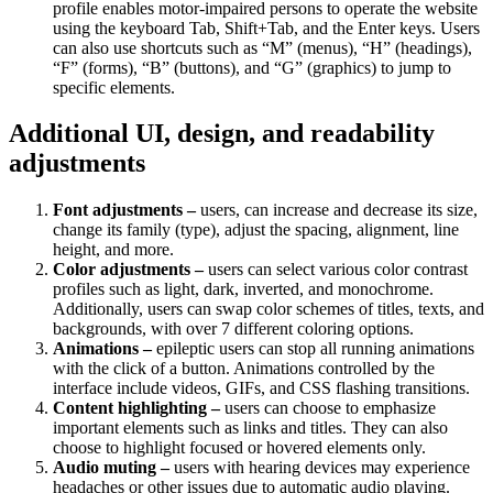
profile enables motor-impaired persons to operate the website
using the keyboard Tab, Shift+Tab, and the Enter keys. Users
can also use shortcuts such as “M” (menus), “H” (headings),
“F” (forms), “B” (buttons), and “G” (graphics) to jump to
specific elements.
Additional UI, design, and readability
adjustments
Font adjustments –
users, can increase and decrease its size,
change its family (type), adjust the spacing, alignment, line
height, and more.
Color adjustments –
users can select various color contrast
profiles such as light, dark, inverted, and monochrome.
Additionally, users can swap color schemes of titles, texts, and
backgrounds, with over 7 different coloring options.
Animations –
epileptic users can stop all running animations
with the click of a button. Animations controlled by the
interface include videos, GIFs, and CSS flashing transitions.
Content highlighting –
users can choose to emphasize
important elements such as links and titles. They can also
choose to highlight focused or hovered elements only.
Audio muting –
users with hearing devices may experience
headaches or other issues due to automatic audio playing.