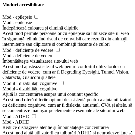
Moduri accesiblitate
Mod - epilepsie
Mod - epilepsie
Îndepărtează culoarea și elimină clipirile
Acest mod permite persoanelor cu epilepsie să utilizeze site-ul web
în siguranță, eliminând riscul de convulsii care rezultă din animații
intermitente sau clipitoare și combinații riscante de culori
Mod - deficiențe de vedere
Mod - deficiențe de vedere
Îmbunătățește vizualizarea site-ului web
Acest mod ajustează site-ul web pentru confortul utilizatorilor cu
deficiențe de vedere, cum ar fi Degrading Eyesight, Tunnel Vision,
Cataracta, Glaucom și altele
Modul - dizabilități cognitive
Modul - dizabilități cognitive
Ajută la concentrarea asupra unui conținut specific
Acest mod oferă diferite opțiuni de asistență pentru a ajuta utilizatorii
cu deficiențe cognitive, cum ar fi dislexia, autismul, CVA și altele, să
se concentreze mai ușor pe elementele esențiale ale site-ului web.
Mod - ADHD
Mod - ADHD
Reduce distragerea atentie și îmbunătățește concentrarea
Acest mod ajută utilizatorii cu tulburări ADHD și neurodezvoltare să