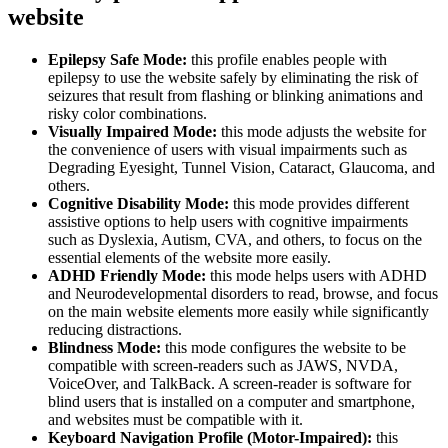
website
Epilepsy Safe Mode:
this profile enables people with
epilepsy to use the website safely by eliminating the risk of
seizures that result from flashing or blinking animations and
risky color combinations.
Visually Impaired Mode:
this mode adjusts the website for
the convenience of users with visual impairments such as
Degrading Eyesight, Tunnel Vision, Cataract, Glaucoma, and
others.
Cognitive Disability Mode:
this mode provides different
assistive options to help users with cognitive impairments
such as Dyslexia, Autism, CVA, and others, to focus on the
essential elements of the website more easily.
ADHD Friendly Mode:
this mode helps users with ADHD
and Neurodevelopmental disorders to read, browse, and focus
on the main website elements more easily while significantly
reducing distractions.
Blindness Mode:
this mode configures the website to be
compatible with screen-readers such as JAWS, NVDA,
VoiceOver, and TalkBack. A screen-reader is software for
blind users that is installed on a computer and smartphone,
and websites must be compatible with it.
Keyboard Navigation Profile (Motor-Impaired):
this