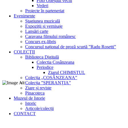
Foto Oneștiul vechi
Vederi
Proiecte în parteneriat
Evenimente
Stagiunea muzicală
Expoziții și vernisaje
Lansări carte
Caravana filmului românesc
Concurs ex-libris
Concursul național de proză scurtă ”Radu Rosetti”
COLECŢII
Biblioteca Digitală
Colecţia Cosânzeana
Periodice
Ziarul CHIMISTUL
Colecția „COSÂNZEANA”
Colecția ”SPERANȚIA”
Ziare și reviste
Pinacoteca
Muzeul de Istorie
Istoric
Articole/colecții
CONTACT