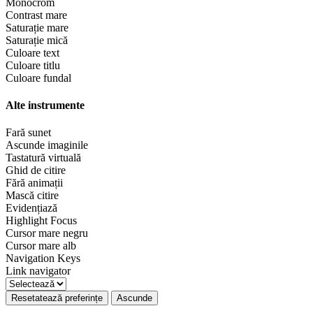
Monocrom
Contrast mare
Saturație mare
Saturație mică
Culoare text
Culoare titlu
Culoare fundal
Alte instrumente
Fară sunet
Ascunde imaginile
Tastatură virtuală
Ghid de citire
Fără animații
Mască citire
Evidențiază
Highlight Focus
Cursor mare negru
Cursor mare alb
Navigation Keys
Link navigator
Resetatează preferințe
Ascunde