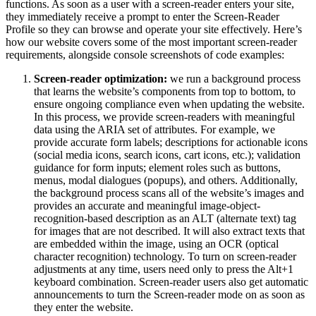
functions. As soon as a user with a screen-reader enters your site,
they immediately receive a prompt to enter the Screen-Reader
Profile so they can browse and operate your site effectively. Here’s
how our website covers some of the most important screen-reader
requirements, alongside console screenshots of code examples:
Screen-reader optimization:
we run a background process
that learns the website’s components from top to bottom, to
ensure ongoing compliance even when updating the website.
In this process, we provide screen-readers with meaningful
data using the ARIA set of attributes. For example, we
provide accurate form labels; descriptions for actionable icons
(social media icons, search icons, cart icons, etc.); validation
guidance for form inputs; element roles such as buttons,
menus, modal dialogues (popups), and others. Additionally,
the background process scans all of the website’s images and
provides an accurate and meaningful image-object-
recognition-based description as an ALT (alternate text) tag
for images that are not described. It will also extract texts that
are embedded within the image, using an OCR (optical
character recognition) technology. To turn on screen-reader
adjustments at any time, users need only to press the Alt+1
keyboard combination. Screen-reader users also get automatic
announcements to turn the Screen-reader mode on as soon as
they enter the website.