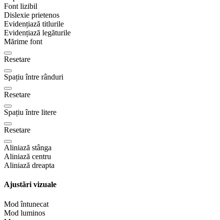
Font lizibil
Dislexie prietenos
Evidențiază titlurile
Evidențiază legăturile
Mărime font
Resetare
Spațiu între rânduri
Resetare
Spațiu între litere
Resetare
Aliniază stânga
Aliniază centru
Aliniază dreapta
Ajustări vizuale
Mod întunecat
Mod luminos