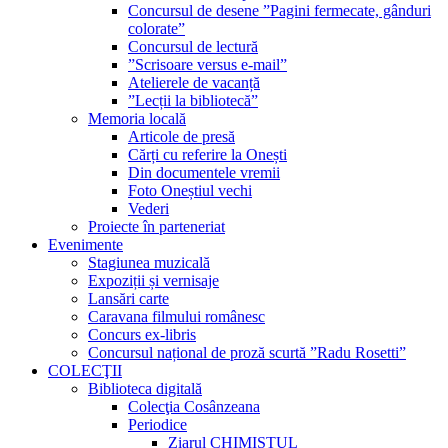
Concursul de desene ”Pagini fermecate, gânduri
colorate”
Concursul de lectură
”Scrisoare versus e-mail”
Atelierele de vacanță
”Lecții la bibliotecă”
Memoria locală
Articole de presă
Cărți cu referire la Onești
Din documentele vremii
Foto Oneștiul vechi
Vederi
Proiecte în parteneriat
Evenimente
Stagiunea muzicală
Expoziții și vernisaje
Lansări carte
Caravana filmului românesc
Concurs ex-libris
Concursul național de proză scurtă ”Radu Rosetti”
COLECŢII
Biblioteca digitală
Colecţia Cosânzeana
Periodice
Ziarul CHIMISTUL