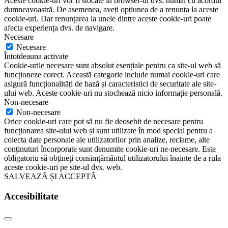
Aceste cookie-uri vor fi stocate în browser-ul dvs. numai cu acordul
dumneavoastră. De asemenea, aveți opțiunea de a renunța la aceste
cookie-uri. Dar renunțarea la unele dintre aceste cookie-uri poate
afecta experiența dvs. de navigare.
Necesare
Necesare
Întotdeauna activate
Cookie-urile necesare sunt absolut esențiale pentru ca site-ul web să
funcționeze corect. Această categorie include numai cookie-uri care
asigură funcționalități de bază și caracteristici de securitate ale site-
ului web. Aceste cookie-uri nu stochează nicio informație personală.
Non-necesare
Non-necesare
Orice cookie-uri care pot să nu fie deosebit de necesare pentru
funcționarea site-ului web și sunt utilizate în mod special pentru a
colecta date personale ale utilizatorilor prin analize, reclame, alte
conținuturi încorporate sunt denumite cookie-uri ne-necesare. Este
obligatoriu să obțineți consimțământul utilizatorului înainte de a rula
aceste cookie-uri pe site-ul dvs. web.
SALVEAZĂ ȘI ACCEPTĂ
Accesibilitate