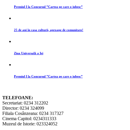
Premiul I la Concursul ”Cartea pe care o iubesc”
25 de ani în casa culturii, aproape de comunitate!
Ziua Universală a Iei
Premiul I la Concursul ”Cartea pe care o iubesc”
TELEFOANE:
Secretariat: 0234 312202
Director: 0234 324099
Filiala Cosânzeana: 0234 317327
Cinema Capitol: 0234311333
Muzeul de Istorie: 023324052