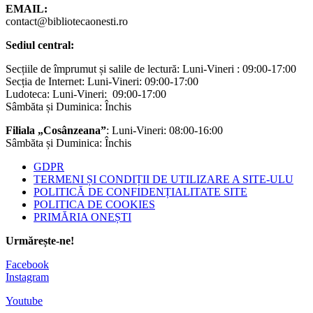
EMAIL:
contact@bibliotecaonesti.ro
Sediul central:
Secțiile de împrumut și salile de lectură: Luni-Vineri : 09:00-17:00
Secția de Internet: Luni-Vineri: 09:00-17:00
Ludoteca: Luni-Vineri: 09:00-17:00
Sâmbăta și Duminica: Închis
Filiala „Cosânzeana”
: Luni-Vineri: 08:00-16:00
Sâmbăta și Duminica: Închis
GDPR
TERMENI ȘI CONDIȚII DE UTILIZARE A SITE-ULU
POLITICĂ DE CONFIDENȚIALITATE SITE
POLITICA DE COOKIES
PRIMĂRIA ONEȘTI
Urmărește-ne!
Facebook
Instagram
Youtube