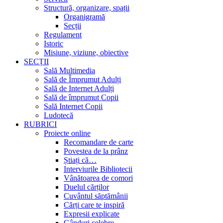
Structură, organizare, spații
Organigramă
Secții
Regulament
Istoric
Misiune, viziune, obiective
SECȚII
Sală Multimedia
Sală de Împrumut Adulți
Sală de Internet Adulți
Sală de împrumut Copii
Sală Internet Copii
Ludotecă
RUBRICI
Proiecte online
Recomandare de carte
Povestea de la prânz
Știați că…
Interviurile Bibliotecii
Vânătoarea de comori
Duelul cărților
Cuvântul săptămânii
Cărți care te inspiră
Expresii explicate
Gânduri celebre