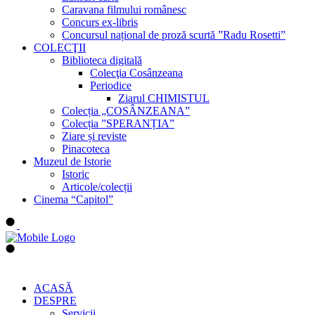
Caravana filmului românesc
Concurs ex-libris
Concursul național de proză scurtă ”Radu Rosetti”
COLECŢII
Biblioteca digitală
Colecţia Cosânzeana
Periodice
Ziarul CHIMISTUL
Colecția „COSÂNZEANA”
Colecția ”SPERANȚIA”
Ziare și reviste
Pinacoteca
Muzeul de Istorie
Istoric
Articole/colecții
Cinema “Capitol”
ACASĂ
DESPRE
Servicii