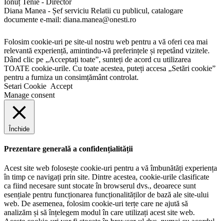
Ionuț Tenie - Director
Diana Manea - Șef serviciu Relatii cu publicul, catalogare
documente e-mail: diana.manea@onesti.ro
Folosim cookie-uri pe site-ul nostru web pentru a vă oferi cea mai
relevantă experiență, amintindu-vă preferințele și repetând vizitele.
Dând clic pe „Acceptați toate”, sunteți de acord cu utilizarea
TOATE cookie-urile. Cu toate acestea, puteți accesa „Setări cookie”
pentru a furniza un consimțământ controlat.
Setari Cookie
Accept
Manage consent
Închide
Prezentare generală a confidențialității
Acest site web folosește cookie-uri pentru a vă îmbunătăți experiența
în timp ce navigați prin site. Dintre acestea, cookie-urile clasificate
ca fiind necesare sunt stocate în browserul dvs., deoarece sunt
esențiale pentru funcționarea funcționalităților de bază ale site-ului
web. De asemenea, folosim cookie-uri terțe care ne ajută să
analizăm și să înțelegem modul în care utilizați acest site web.