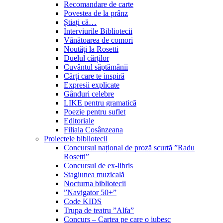
Recomandare de carte
Povestea de la prânz
Știați că…
Interviurile Bibliotecii
Vânătoarea de comori
Noutăți la Rosetti
Duelul cărților
Cuvântul săptămânii
Cărți care te inspiră
Expresii explicate
Gânduri celebre
LIKE pentru gramatică
Poezie pentru suflet
Editoriale
Filiala Cosânzeana
Proiectele bibliotecii
Concursul național de proză scurtă ”Radu
Rosetti”
Concursul de ex-libris
Stagiunea muzicală
Nocturna bibliotecii
”Navigator 50+”
Code KIDS
Trupa de teatru ”Alfa”
Concurs – Cartea pe care o iubesc