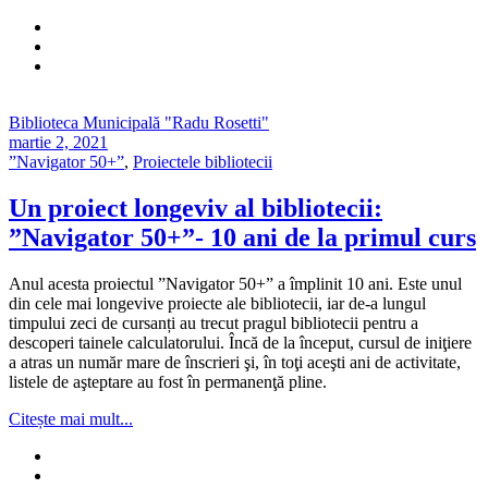
Biblioteca Municipală "Radu Rosetti"
martie 2, 2021
”Navigator 50+”
,
Proiectele bibliotecii
Un proiect longeviv al bibliotecii:
”Navigator 50+”- 10 ani de la primul curs
Anul acesta proiectul ”Navigator 50+” a împlinit 10 ani. Este unul
din cele mai longevive proiecte ale bibliotecii, iar de-a lungul
timpului zeci de cursanți au trecut pragul bibliotecii pentru a
descoperi tainele calculatorului. Încă de la început, cursul de iniţiere
a atras un număr mare de înscrieri şi, în toţi aceşti ani de activitate,
listele de aşteptare au fost în permanenţă pline.
Citește mai mult...