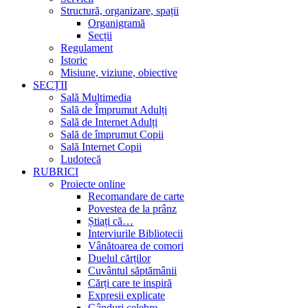
Structură, organizare, spații
Organigramă
Secții
Regulament
Istoric
Misiune, viziune, obiective
SECȚII
Sală Multimedia
Sală de Împrumut Adulți
Sală de Internet Adulți
Sală de împrumut Copii
Sală Internet Copii
Ludotecă
RUBRICI
Proiecte online
Recomandare de carte
Povestea de la prânz
Știați că…
Interviurile Bibliotecii
Vânătoarea de comori
Duelul cărților
Cuvântul săptămânii
Cărți care te inspiră
Expresii explicate
Gânduri celebre