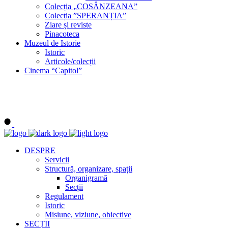
Colecția „COSÂNZEANA”
Colecția ”SPERANȚIA”
Ziare și reviste
Pinacoteca
Muzeul de Istorie
Istoric
Articole/colecții
Cinema “Capitol”
DESPRE
Servicii
Structură, organizare, spații
Organigramă
Secții
Regulament
Istoric
Misiune, viziune, obiective
SECȚII