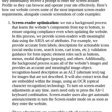
they immediately receive a prompt to enter the Screen-Reader
Profile so they can browse and operate your site effectively. Here’s
how our website covers some of the most important screen-reader
requirements, alongside console screenshots of code examples:
Screen-reader optimization:
we run a background process
that learns the website’s components from top to bottom, to
ensure ongoing compliance even when updating the website.
In this process, we provide screen-readers with meaningful
data using the ARIA set of attributes. For example, we
provide accurate form labels; descriptions for actionable icons
(social media icons, search icons, cart icons, etc.); validation
guidance for form inputs; element roles such as buttons,
menus, modal dialogues (popups), and others. Additionally,
the background process scans all of the website’s images and
provides an accurate and meaningful image-object-
recognition-based description as an ALT (alternate text) tag
for images that are not described. It will also extract texts that
are embedded within the image, using an OCR (optical
character recognition) technology. To turn on screen-reader
adjustments at any time, users need only to press the Alt+1
keyboard combination. Screen-reader users also get automatic
announcements to turn the Screen-reader mode on as soon as
they enter the website.