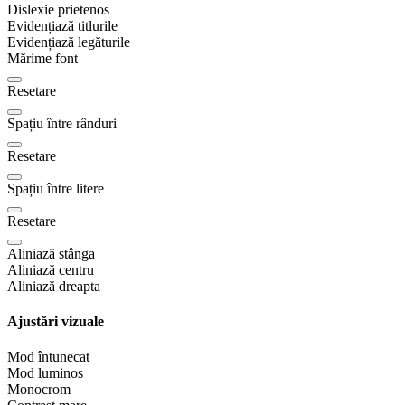
Dislexie prietenos
Evidențiază titlurile
Evidențiază legăturile
Mărime font
Resetare
Spațiu între rânduri
Resetare
Spațiu între litere
Resetare
Aliniază stânga
Aliniază centru
Aliniază dreapta
Ajustări vizuale
Mod întunecat
Mod luminos
Monocrom