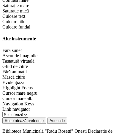
Contrast mare
Saturație mare
Saturație mică
Culoare text
Culoare titlu
Culoare fundal
Alte instrumente
Fară sunet
Ascunde imaginile
Tastatură virtuală
Ghid de citire
Fără animații
Mască citire
Evidențiază
Highlight Focus
Cursor mare negru
Cursor mare alb
Navigation Keys
Link navigator
Resetatează preferințe
Ascunde
Biblioteca Municipală "Radu Rosetti" Onești
Declarație de