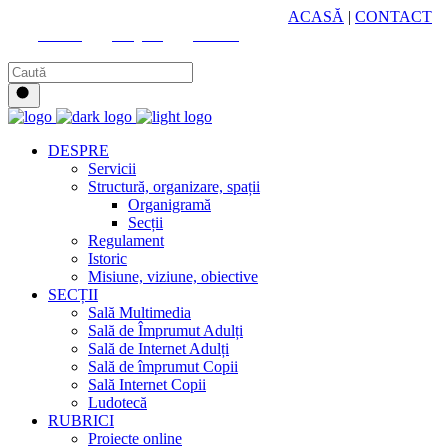
HUB CULTURAL ZONAL
ACASĂ
|
CONTACT
Youtube
Instagram
Facebook
DESPRE
Servicii
Structură, organizare, spații
Organigramă
Secții
Regulament
Istoric
Misiune, viziune, obiective
SECȚII
Sală Multimedia
Sală de Împrumut Adulți
Sală de Internet Adulți
Sală de împrumut Copii
Sală Internet Copii
Ludotecă
RUBRICI
Proiecte online