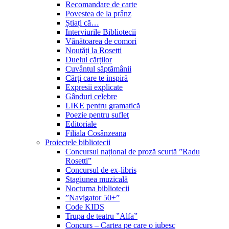
Recomandare de carte
Povestea de la prânz
Știați că…
Interviurile Bibliotecii
Vânătoarea de comori
Noutăți la Rosetti
Duelul cărților
Cuvântul săptămânii
Cărți care te inspiră
Expresii explicate
Gânduri celebre
LIKE pentru gramatică
Poezie pentru suflet
Editoriale
Filiala Cosânzeana
Proiectele bibliotecii
Concursul național de proză scurtă ”Radu
Rosetti”
Concursul de ex-libris
Stagiunea muzicală
Nocturna bibliotecii
”Navigator 50+”
Code KIDS
Trupa de teatru ”Alfa”
Concurs – Cartea pe care o iubesc