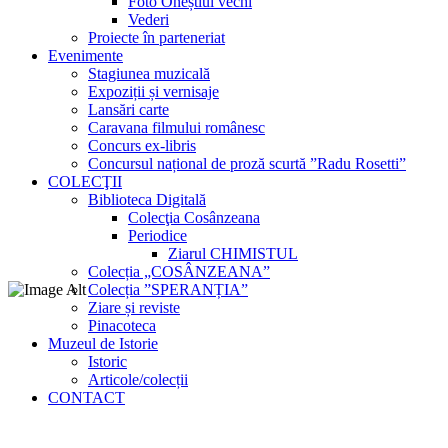
Foto Oneștiul vechi
Vederi
Proiecte în parteneriat
Evenimente
Stagiunea muzicală
Expoziții și vernisaje
Lansări carte
Caravana filmului românesc
Concurs ex-libris
Concursul național de proză scurtă ”Radu Rosetti”
COLECŢII
Biblioteca Digitală
Colecţia Cosânzeana
Periodice
Ziarul CHIMISTUL
Colecția „COSÂNZEANA”
Colecția ”SPERANȚIA”
Ziare și reviste
Pinacoteca
Muzeul de Istorie
Istoric
Articole/colecții
CONTACT