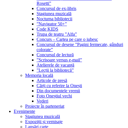
Rosetti”
Concursul de ex-libris
Stagiunea muzicală
Nocturna bibliotecii
”Navigator 50+”
Code KIDS
Trupa de teatru ”Alfa”
Concurs – Cartea pe care o iubesc
Concursul de desene ”Pagini fermecate, gânduri
colorate”
Concursul de lectură
”Scrisoare versus e-mail”
Atelierele de vacanță
”Lecții la bibliotecă”
Memoria locală
Articole de presă
Cărți cu referire la Onești
Din documentele vremii
Foto Oneștiul vechi
Vederi
Proiecte în parteneriat
Evenimente
Stagiunea muzicală
Expoziții și vernisaje
Lansări carte