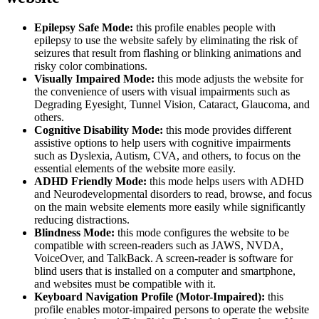
Epilepsy Safe Mode:
this profile enables people with
epilepsy to use the website safely by eliminating the risk of
seizures that result from flashing or blinking animations and
risky color combinations.
Visually Impaired Mode:
this mode adjusts the website for
the convenience of users with visual impairments such as
Degrading Eyesight, Tunnel Vision, Cataract, Glaucoma, and
others.
Cognitive Disability Mode:
this mode provides different
assistive options to help users with cognitive impairments
such as Dyslexia, Autism, CVA, and others, to focus on the
essential elements of the website more easily.
ADHD Friendly Mode:
this mode helps users with ADHD
and Neurodevelopmental disorders to read, browse, and focus
on the main website elements more easily while significantly
reducing distractions.
Blindness Mode:
this mode configures the website to be
compatible with screen-readers such as JAWS, NVDA,
VoiceOver, and TalkBack. A screen-reader is software for
blind users that is installed on a computer and smartphone,
and websites must be compatible with it.
Keyboard Navigation Profile (Motor-Impaired):
this
profile enables motor-impaired persons to operate the website