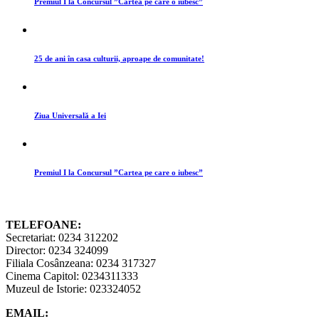
Premiul I la Concursul ”Cartea pe care o iubesc”
25 de ani în casa culturii, aproape de comunitate!
Ziua Universală a Iei
Premiul I la Concursul ”Cartea pe care o iubesc”
TELEFOANE:
Secretariat: 0234 312202
Director: 0234 324099
Filiala Cosânzeana: 0234 317327
Cinema Capitol: 0234311333
Muzeul de Istorie: 023324052
EMAIL: