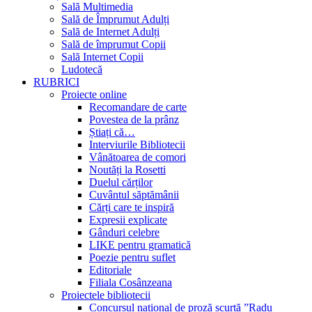
Sală Multimedia
Sală de Împrumut Adulți
Sală de Internet Adulți
Sală de împrumut Copii
Sală Internet Copii
Ludotecă
RUBRICI
Proiecte online
Recomandare de carte
Povestea de la prânz
Știați că…
Interviurile Bibliotecii
Vânătoarea de comori
Noutăți la Rosetti
Duelul cărților
Cuvântul săptămânii
Cărți care te inspiră
Expresii explicate
Gânduri celebre
LIKE pentru gramatică
Poezie pentru suflet
Editoriale
Filiala Cosânzeana
Proiectele bibliotecii
Concursul național de proză scurtă ”Radu