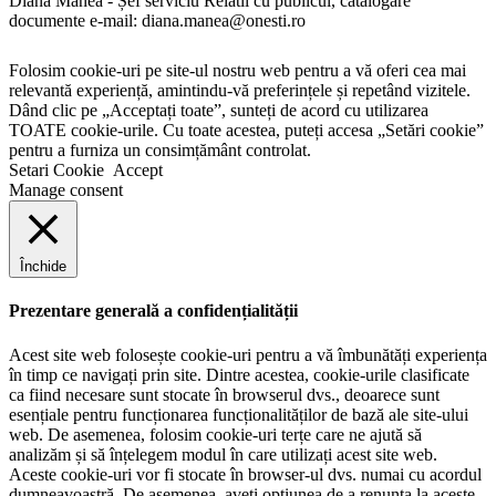
Diana Manea - Șef serviciu Relatii cu publicul, catalogare
documente e-mail: diana.manea@onesti.ro
Folosim cookie-uri pe site-ul nostru web pentru a vă oferi cea mai
relevantă experiență, amintindu-vă preferințele și repetând vizitele.
Dând clic pe „Acceptați toate”, sunteți de acord cu utilizarea
TOATE cookie-urile. Cu toate acestea, puteți accesa „Setări cookie”
pentru a furniza un consimțământ controlat.
Setari Cookie
Accept
Manage consent
Închide
Prezentare generală a confidențialității
Acest site web folosește cookie-uri pentru a vă îmbunătăți experiența
în timp ce navigați prin site. Dintre acestea, cookie-urile clasificate
ca fiind necesare sunt stocate în browserul dvs., deoarece sunt
esențiale pentru funcționarea funcționalităților de bază ale site-ului
web. De asemenea, folosim cookie-uri terțe care ne ajută să
analizăm și să înțelegem modul în care utilizați acest site web.
Aceste cookie-uri vor fi stocate în browser-ul dvs. numai cu acordul
dumneavoastră. De asemenea, aveți opțiunea de a renunța la aceste