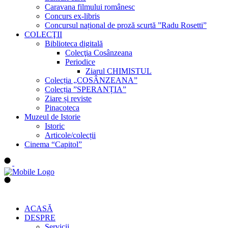
Caravana filmului românesc
Concurs ex-libris
Concursul național de proză scurtă ”Radu Rosetti”
COLECŢII
Biblioteca digitală
Colecţia Cosânzeana
Periodice
Ziarul CHIMISTUL
Colecția „COSÂNZEANA”
Colecția ”SPERANȚIA”
Ziare și reviste
Pinacoteca
Muzeul de Istorie
Istoric
Articole/colecții
Cinema “Capitol”
ACASĂ
DESPRE
Servicii