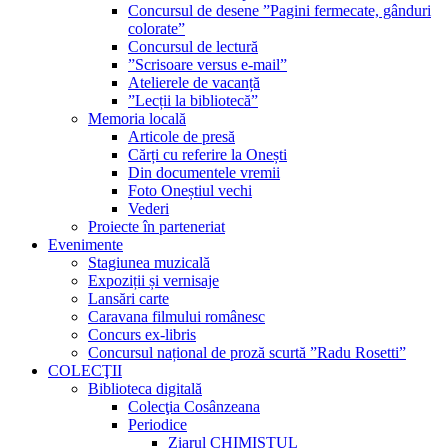
Concursul de desene ”Pagini fermecate, gânduri
colorate”
Concursul de lectură
”Scrisoare versus e-mail”
Atelierele de vacanță
”Lecții la bibliotecă”
Memoria locală
Articole de presă
Cărți cu referire la Onești
Din documentele vremii
Foto Oneștiul vechi
Vederi
Proiecte în parteneriat
Evenimente
Stagiunea muzicală
Expoziții și vernisaje
Lansări carte
Caravana filmului românesc
Concurs ex-libris
Concursul național de proză scurtă ”Radu Rosetti”
COLECŢII
Biblioteca digitală
Colecţia Cosânzeana
Periodice
Ziarul CHIMISTUL