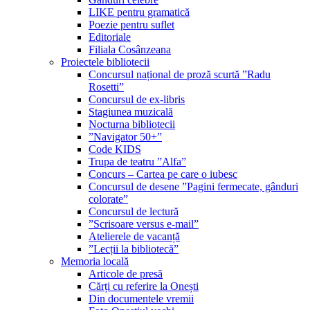
LIKE pentru gramatică
Poezie pentru suflet
Editoriale
Filiala Cosânzeana
Proiectele bibliotecii
Concursul național de proză scurtă ”Radu
Rosetti”
Concursul de ex-libris
Stagiunea muzicală
Nocturna bibliotecii
”Navigator 50+”
Code KIDS
Trupa de teatru ”Alfa”
Concurs – Cartea pe care o iubesc
Concursul de desene ”Pagini fermecate, gânduri
colorate”
Concursul de lectură
”Scrisoare versus e-mail”
Atelierele de vacanță
”Lecții la bibliotecă”
Memoria locală
Articole de presă
Cărți cu referire la Onești
Din documentele vremii