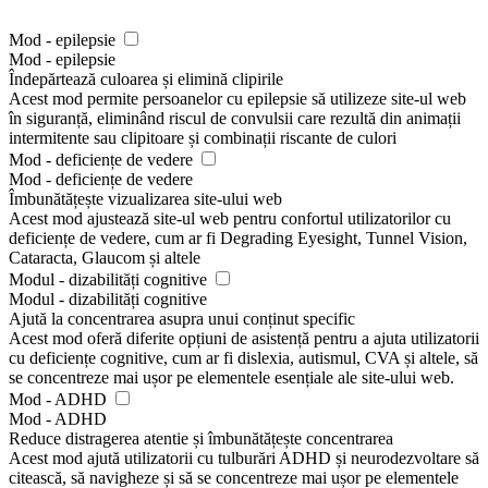
Mod - epilepsie
Mod - epilepsie
Îndepărtează culoarea și elimină clipirile
Acest mod permite persoanelor cu epilepsie să utilizeze site-ul web
în siguranță, eliminând riscul de convulsii care rezultă din animații
intermitente sau clipitoare și combinații riscante de culori
Mod - deficiențe de vedere
Mod - deficiențe de vedere
Îmbunătățește vizualizarea site-ului web
Acest mod ajustează site-ul web pentru confortul utilizatorilor cu
deficiențe de vedere, cum ar fi Degrading Eyesight, Tunnel Vision,
Cataracta, Glaucom și altele
Modul - dizabilități cognitive
Modul - dizabilități cognitive
Ajută la concentrarea asupra unui conținut specific
Acest mod oferă diferite opțiuni de asistență pentru a ajuta utilizatorii
cu deficiențe cognitive, cum ar fi dislexia, autismul, CVA și altele, să
se concentreze mai ușor pe elementele esențiale ale site-ului web.
Mod - ADHD
Mod - ADHD
Reduce distragerea atentie și îmbunătățește concentrarea
Acest mod ajută utilizatorii cu tulburări ADHD și neurodezvoltare să
citească, să navigheze și să se concentreze mai ușor pe elementele