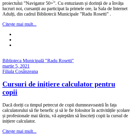
proiectului ”Navigator 50+”. Cu entuziasm și dorință de a învăța
lucruri noi, cursanții au participat la primele ore, la Sala de Internet
Adulți, din cadrul Bibliotecii Municipale ”Radu Rosetti” .
Citește mai mult...
Biblioteca Municipală "Radu Rosetti"
martie 5, 2021
Filiala Cosânzeana
Cursuri de inițiere calculator pentru
copii
Dacă doriți ca timpul petrecut de copii dumneavoastră în fața
calculatorului să fie benefic și să le fie folositor în activitățile școlare
și profesionale mai târziu, vă așteptăm să înscrieți copii la cursul de
inițiere calculator.
Citește mai mult...