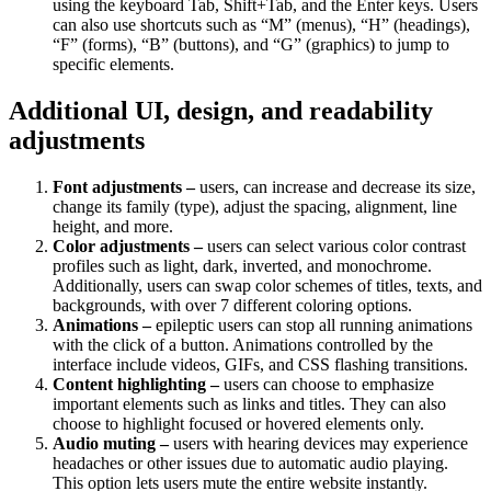
using the keyboard Tab, Shift+Tab, and the Enter keys. Users
can also use shortcuts such as “M” (menus), “H” (headings),
“F” (forms), “B” (buttons), and “G” (graphics) to jump to
specific elements.
Additional UI, design, and readability
adjustments
Font adjustments –
users, can increase and decrease its size,
change its family (type), adjust the spacing, alignment, line
height, and more.
Color adjustments –
users can select various color contrast
profiles such as light, dark, inverted, and monochrome.
Additionally, users can swap color schemes of titles, texts, and
backgrounds, with over 7 different coloring options.
Animations –
epileptic users can stop all running animations
with the click of a button. Animations controlled by the
interface include videos, GIFs, and CSS flashing transitions.
Content highlighting –
users can choose to emphasize
important elements such as links and titles. They can also
choose to highlight focused or hovered elements only.
Audio muting –
users with hearing devices may experience
headaches or other issues due to automatic audio playing.
This option lets users mute the entire website instantly.