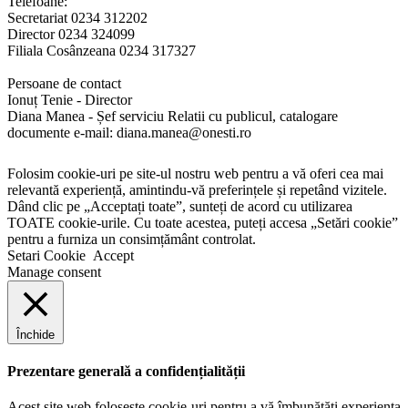
Telefoane:
Secretariat 0234 312202
Director 0234 324099
Filiala Cosânzeana 0234 317327
Persoane de contact
Ionuț Tenie - Director
Diana Manea - Șef serviciu Relatii cu publicul, catalogare
documente e-mail: diana.manea@onesti.ro
Folosim cookie-uri pe site-ul nostru web pentru a vă oferi cea mai
relevantă experiență, amintindu-vă preferințele și repetând vizitele.
Dând clic pe „Acceptați toate”, sunteți de acord cu utilizarea
TOATE cookie-urile. Cu toate acestea, puteți accesa „Setări cookie”
pentru a furniza un consimțământ controlat.
Setari Cookie
Accept
Manage consent
Închide
Prezentare generală a confidențialității
Acest site web folosește cookie-uri pentru a vă îmbunătăți experiența