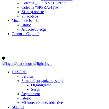
Colecția „COSÂNZEANA”
Colecția ”SPERANȚIA”
Ziare și reviste
Pinacoteca
Muzeul de Istorie
Istoric
Articole/colecții
Cinema “Capitol”
DESPRE
Servicii
Structură, organizare, spații
Organigramă
Secții
Regulament
Istoric
Misiune, viziune, obiective
SECȚII