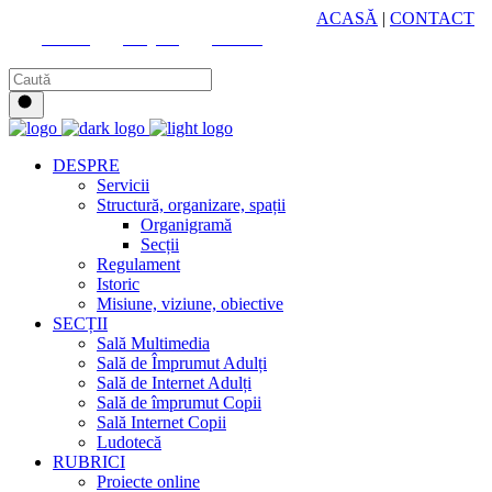
HUB CULTURAL ZONAL
ACASĂ
|
CONTACT
Youtube
Instagram
Facebook
DESPRE
Servicii
Structură, organizare, spații
Organigramă
Secții
Regulament
Istoric
Misiune, viziune, obiective
SECȚII
Sală Multimedia
Sală de Împrumut Adulți
Sală de Internet Adulți
Sală de împrumut Copii
Sală Internet Copii
Ludotecă
RUBRICI
Proiecte online