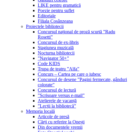
LIKE pentru gramatică
Poezie pentru suflet
Editoriale
Filiala Cosânzeana
Proiectele bibliotecii
Concursul național de proză scurtă ”Radu
Rosetti”
Concursul de ex-libris
Stagiunea muzicală
Nocturna bibliotecii
”Navigator 50+”
Code KIDS
Trupa de teatru ”Alfa”
Concurs – Cartea pe care o iubesc
Concursul de desene ”Pagini fermecate, gânduri
colorate”
Concursul de lectură
”Scrisoare versus e-mail”
Atelierele de vacanță
”Lecții la bibliotecă”
Memoria locală
Articole de presă
Cărți cu referire la Onești
Din documentele vremii