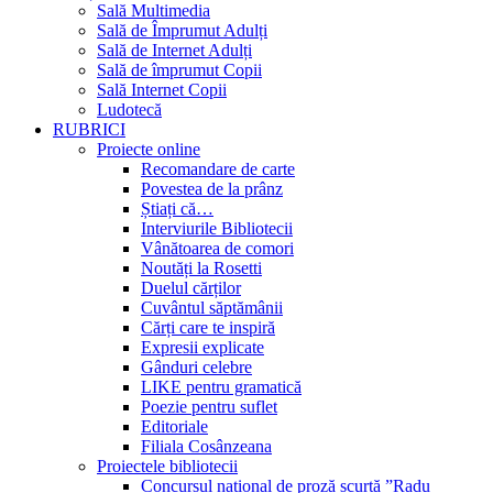
Sală Multimedia
Sală de Împrumut Adulți
Sală de Internet Adulți
Sală de împrumut Copii
Sală Internet Copii
Ludotecă
RUBRICI
Proiecte online
Recomandare de carte
Povestea de la prânz
Știați că…
Interviurile Bibliotecii
Vânătoarea de comori
Noutăți la Rosetti
Duelul cărților
Cuvântul săptămânii
Cărți care te inspiră
Expresii explicate
Gânduri celebre
LIKE pentru gramatică
Poezie pentru suflet
Editoriale
Filiala Cosânzeana
Proiectele bibliotecii
Concursul național de proză scurtă ”Radu