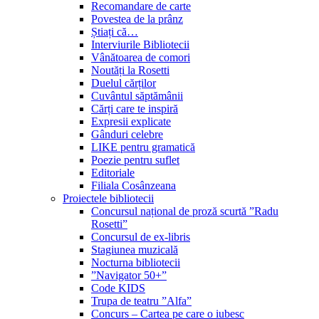
Recomandare de carte
Povestea de la prânz
Știați că…
Interviurile Bibliotecii
Vânătoarea de comori
Noutăți la Rosetti
Duelul cărților
Cuvântul săptămânii
Cărți care te inspiră
Expresii explicate
Gânduri celebre
LIKE pentru gramatică
Poezie pentru suflet
Editoriale
Filiala Cosânzeana
Proiectele bibliotecii
Concursul național de proză scurtă ”Radu
Rosetti”
Concursul de ex-libris
Stagiunea muzicală
Nocturna bibliotecii
”Navigator 50+”
Code KIDS
Trupa de teatru ”Alfa”
Concurs – Cartea pe care o iubesc