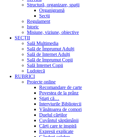
Structură, organizare, spații
Organigramă
Secții
Regulament
Istoric
Misiune, viziune, obiective
SECȚII
Sală Multimedia
Sală de Împrumut Adulți
Sală de Internet Adulți
Sală de împrumut Copii
Sală Internet Copii
Ludotecă
RUBRICI
Proiecte online
Recomandare de carte
Povestea de la prânz
Știați că…
Interviurile Bibliotecii
Vânătoarea de comori
Duelul cărților
Cuvântul săptămânii
Cărți care te inspiră
Expresii explicate
Gânduri celebre