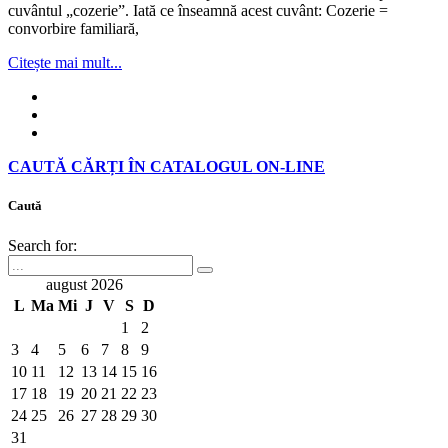
cuvântul „cozerie”. Iată ce înseamnă acest cuvânt: Cozerie =
convorbire familiară,
Citește mai mult...
CAUTĂ CĂRȚI ÎN CATALOGUL ON-LINE
Caută
Search for:
august 2026
L
Ma
Mi
J
V
S
D
1
2
3
4
5
6
7
8
9
10
11
12
13
14
15
16
17
18
19
20
21
22
23
24
25
26
27
28
29
30
31