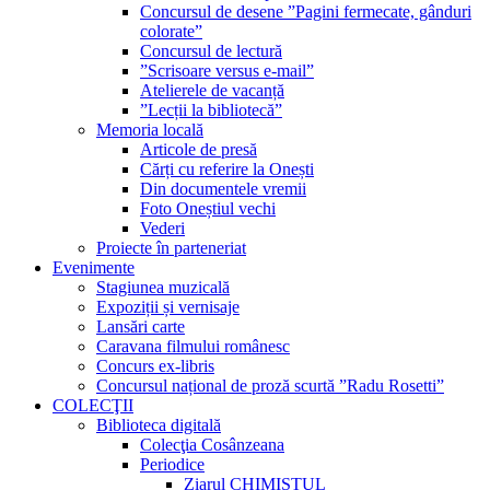
Concursul de desene ”Pagini fermecate, gânduri
colorate”
Concursul de lectură
”Scrisoare versus e-mail”
Atelierele de vacanță
”Lecții la bibliotecă”
Memoria locală
Articole de presă
Cărți cu referire la Onești
Din documentele vremii
Foto Oneștiul vechi
Vederi
Proiecte în parteneriat
Evenimente
Stagiunea muzicală
Expoziții și vernisaje
Lansări carte
Caravana filmului românesc
Concurs ex-libris
Concursul național de proză scurtă ”Radu Rosetti”
COLECŢII
Biblioteca digitală
Colecţia Cosânzeana
Periodice
Ziarul CHIMISTUL