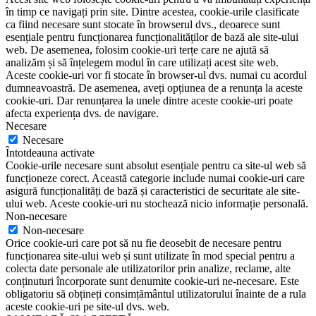
în timp ce navigați prin site. Dintre acestea, cookie-urile clasificate
ca fiind necesare sunt stocate în browserul dvs., deoarece sunt
esențiale pentru funcționarea funcționalităților de bază ale site-ului
web. De asemenea, folosim cookie-uri terțe care ne ajută să
analizăm și să înțelegem modul în care utilizați acest site web.
Aceste cookie-uri vor fi stocate în browser-ul dvs. numai cu acordul
dumneavoastră. De asemenea, aveți opțiunea de a renunța la aceste
cookie-uri. Dar renunțarea la unele dintre aceste cookie-uri poate
afecta experiența dvs. de navigare.
Necesare
Necesare
Întotdeauna activate
Cookie-urile necesare sunt absolut esențiale pentru ca site-ul web să
funcționeze corect. Această categorie include numai cookie-uri care
asigură funcționalități de bază și caracteristici de securitate ale site-
ului web. Aceste cookie-uri nu stochează nicio informație personală.
Non-necesare
Non-necesare
Orice cookie-uri care pot să nu fie deosebit de necesare pentru
funcționarea site-ului web și sunt utilizate în mod special pentru a
colecta date personale ale utilizatorilor prin analize, reclame, alte
conținuturi încorporate sunt denumite cookie-uri ne-necesare. Este
obligatoriu să obțineți consimțământul utilizatorului înainte de a rula
aceste cookie-uri pe site-ul dvs. web.