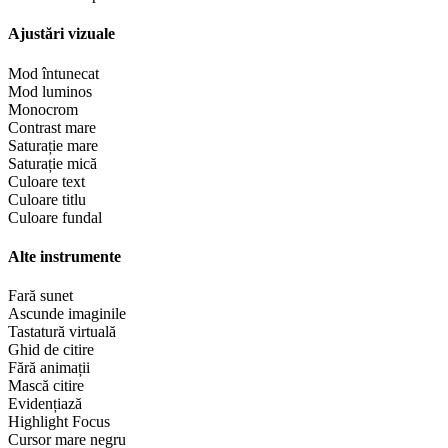
Ajustări vizuale
Mod întunecat
Mod luminos
Monocrom
Contrast mare
Saturație mare
Saturație mică
Culoare text
Culoare titlu
Culoare fundal
Alte instrumente
Fară sunet
Ascunde imaginile
Tastatură virtuală
Ghid de citire
Fără animații
Mască citire
Evidențiază
Highlight Focus
Cursor mare negru