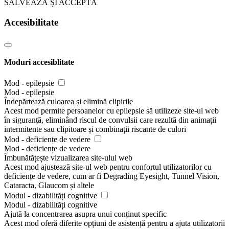
SALVEAZĂ ȘI ACCEPTĂ
Accesibilitate
Moduri accesiblitate
Mod - epilepsie
Mod - epilepsie
Îndepărtează culoarea și elimină clipirile
Acest mod permite persoanelor cu epilepsie să utilizeze site-ul web
în siguranță, eliminând riscul de convulsii care rezultă din animații
intermitente sau clipitoare și combinații riscante de culori
Mod - deficiențe de vedere
Mod - deficiențe de vedere
Îmbunătățește vizualizarea site-ului web
Acest mod ajustează site-ul web pentru confortul utilizatorilor cu
deficiențe de vedere, cum ar fi Degrading Eyesight, Tunnel Vision,
Cataracta, Glaucom și altele
Modul - dizabilități cognitive
Modul - dizabilități cognitive
Ajută la concentrarea asupra unui conținut specific
Acest mod oferă diferite opțiuni de asistență pentru a ajuta utilizatorii