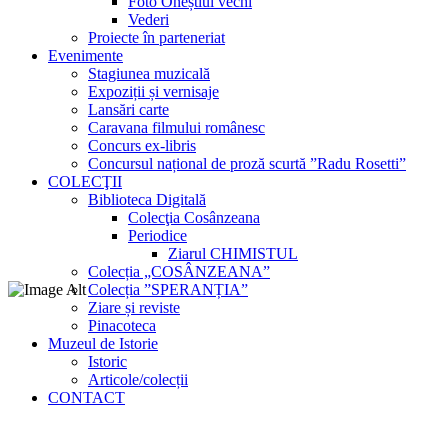
Foto Oneștiul vechi
Vederi
Proiecte în parteneriat
Evenimente
Stagiunea muzicală
Expoziții și vernisaje
Lansări carte
Caravana filmului românesc
Concurs ex-libris
Concursul național de proză scurtă ”Radu Rosetti”
COLECŢII
Biblioteca Digitală
Colecţia Cosânzeana
Periodice
Ziarul CHIMISTUL
Colecția „COSÂNZEANA”
Colecția ”SPERANȚIA”
Ziare și reviste
Pinacoteca
Muzeul de Istorie
Istoric
Articole/colecții
CONTACT