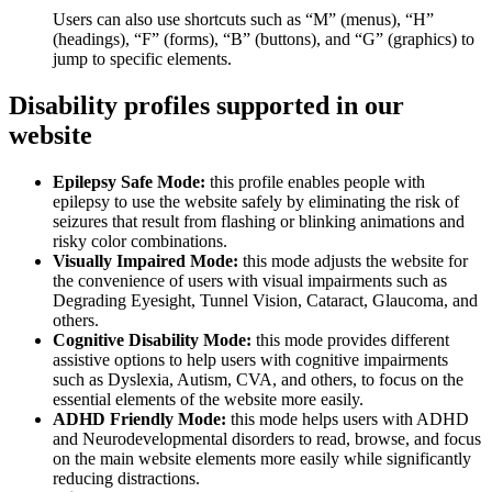
Users can also use shortcuts such as “M” (menus), “H”
(headings), “F” (forms), “B” (buttons), and “G” (graphics) to
jump to specific elements.
Disability profiles supported in our
website
Epilepsy Safe Mode:
this profile enables people with
epilepsy to use the website safely by eliminating the risk of
seizures that result from flashing or blinking animations and
risky color combinations.
Visually Impaired Mode:
this mode adjusts the website for
the convenience of users with visual impairments such as
Degrading Eyesight, Tunnel Vision, Cataract, Glaucoma, and
others.
Cognitive Disability Mode:
this mode provides different
assistive options to help users with cognitive impairments
such as Dyslexia, Autism, CVA, and others, to focus on the
essential elements of the website more easily.
ADHD Friendly Mode:
this mode helps users with ADHD
and Neurodevelopmental disorders to read, browse, and focus
on the main website elements more easily while significantly
reducing distractions.