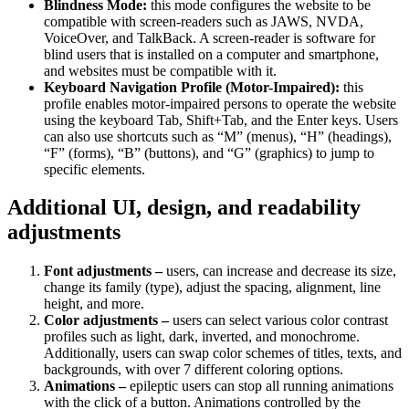
Blindness Mode:
this mode configures the website to be
compatible with screen-readers such as JAWS, NVDA,
VoiceOver, and TalkBack. A screen-reader is software for
blind users that is installed on a computer and smartphone,
and websites must be compatible with it.
Keyboard Navigation Profile (Motor-Impaired):
this
profile enables motor-impaired persons to operate the website
using the keyboard Tab, Shift+Tab, and the Enter keys. Users
can also use shortcuts such as “M” (menus), “H” (headings),
“F” (forms), “B” (buttons), and “G” (graphics) to jump to
specific elements.
Additional UI, design, and readability
adjustments
Font adjustments –
users, can increase and decrease its size,
change its family (type), adjust the spacing, alignment, line
height, and more.
Color adjustments –
users can select various color contrast
profiles such as light, dark, inverted, and monochrome.
Additionally, users can swap color schemes of titles, texts, and
backgrounds, with over 7 different coloring options.
Animations –
epileptic users can stop all running animations
with the click of a button. Animations controlled by the