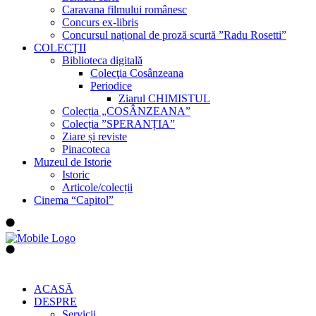
Caravana filmului românesc
Concurs ex-libris
Concursul național de proză scurtă ”Radu Rosetti”
COLECŢII
Biblioteca digitală
Colecţia Cosânzeana
Periodice
Ziarul CHIMISTUL
Colecția „COSÂNZEANA”
Colecția ”SPERANȚIA”
Ziare și reviste
Pinacoteca
Muzeul de Istorie
Istoric
Articole/colecții
Cinema “Capitol”
ACASĂ
DESPRE
Servicii