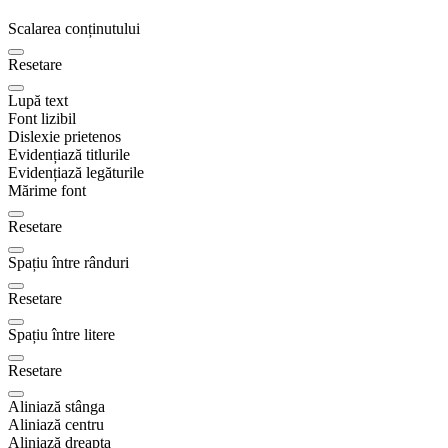
Scalarea conținutului
Resetare
Lupă text
Font lizibil
Dislexie prietenos
Evidențiază titlurile
Evidențiază legăturile
Mărime font
Resetare
Spațiu între rânduri
Resetare
Spațiu între litere
Resetare
Aliniază stânga
Aliniază centru
Aliniază dreapta