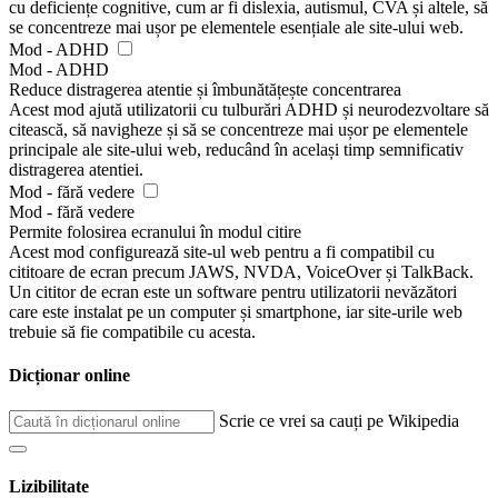
cu deficiențe cognitive, cum ar fi dislexia, autismul, CVA și altele, să
se concentreze mai ușor pe elementele esențiale ale site-ului web.
Mod - ADHD
Mod - ADHD
Reduce distragerea atentie și îmbunătățește concentrarea
Acest mod ajută utilizatorii cu tulburări ADHD și neurodezvoltare să
citească, să navigheze și să se concentreze mai ușor pe elementele
principale ale site-ului web, reducând în același timp semnificativ
distragerea atentiei.
Mod - fără vedere
Mod - fără vedere
Permite folosirea ecranului în modul citire
Acest mod configurează site-ul web pentru a fi compatibil cu
cititoare de ecran precum JAWS, NVDA, VoiceOver și TalkBack.
Un cititor de ecran este un software pentru utilizatorii nevăzători
care este instalat pe un computer și smartphone, iar site-urile web
trebuie să fie compatibile cu acesta.
Dicționar online
Scrie ce vrei sa cauți pe Wikipedia
Lizibilitate