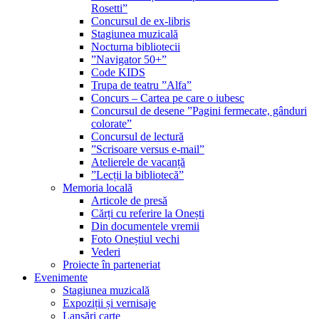
Rosetti”
Concursul de ex-libris
Stagiunea muzicală
Nocturna bibliotecii
”Navigator 50+”
Code KIDS
Trupa de teatru ”Alfa”
Concurs – Cartea pe care o iubesc
Concursul de desene ”Pagini fermecate, gânduri
colorate”
Concursul de lectură
”Scrisoare versus e-mail”
Atelierele de vacanță
”Lecții la bibliotecă”
Memoria locală
Articole de presă
Cărți cu referire la Onești
Din documentele vremii
Foto Oneștiul vechi
Vederi
Proiecte în parteneriat
Evenimente
Stagiunea muzicală
Expoziții și vernisaje
Lansări carte