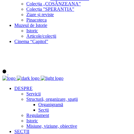
Colecția „COSÂNZEANA”
Colecția ”SPERANȚIA”
Ziare și reviste
Pinacoteca
Muzeul de Istorie
Istoric
Articole/colecții
Cinema “Capitol”
DESPRE
Servicii
Structură, organizare, spații
Organigramă
Secții
Regulament
Istoric
Misiune, viziune, obiective
SECȚII