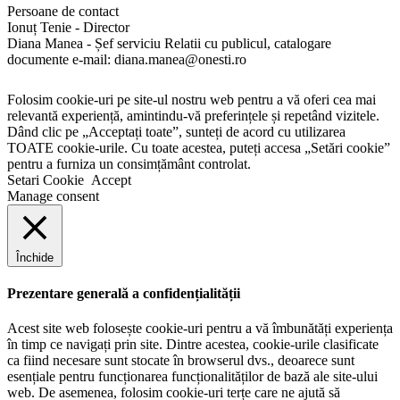
Persoane de contact
Ionuț Tenie - Director
Diana Manea - Șef serviciu Relatii cu publicul, catalogare
documente e-mail: diana.manea@onesti.ro
Folosim cookie-uri pe site-ul nostru web pentru a vă oferi cea mai
relevantă experiență, amintindu-vă preferințele și repetând vizitele.
Dând clic pe „Acceptați toate”, sunteți de acord cu utilizarea
TOATE cookie-urile. Cu toate acestea, puteți accesa „Setări cookie”
pentru a furniza un consimțământ controlat.
Setari Cookie
Accept
Manage consent
Închide
Prezentare generală a confidențialității
Acest site web folosește cookie-uri pentru a vă îmbunătăți experiența
în timp ce navigați prin site. Dintre acestea, cookie-urile clasificate
ca fiind necesare sunt stocate în browserul dvs., deoarece sunt
esențiale pentru funcționarea funcționalităților de bază ale site-ului
web. De asemenea, folosim cookie-uri terțe care ne ajută să