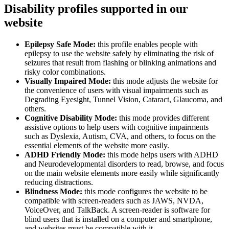
Disability profiles supported in our
website
Epilepsy Safe Mode:
this profile enables people with
epilepsy to use the website safely by eliminating the risk of
seizures that result from flashing or blinking animations and
risky color combinations.
Visually Impaired Mode:
this mode adjusts the website for
the convenience of users with visual impairments such as
Degrading Eyesight, Tunnel Vision, Cataract, Glaucoma, and
others.
Cognitive Disability Mode:
this mode provides different
assistive options to help users with cognitive impairments
such as Dyslexia, Autism, CVA, and others, to focus on the
essential elements of the website more easily.
ADHD Friendly Mode:
this mode helps users with ADHD
and Neurodevelopmental disorders to read, browse, and focus
on the main website elements more easily while significantly
reducing distractions.
Blindness Mode:
this mode configures the website to be
compatible with screen-readers such as JAWS, NVDA,
VoiceOver, and TalkBack. A screen-reader is software for
blind users that is installed on a computer and smartphone,
and websites must be compatible with it.