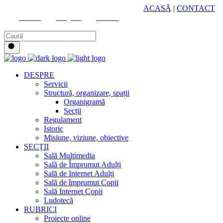
HUB CULTURAL ZONAL
ACASĂ
|
CONTACT
Youtube
Instagram
Facebook
DESPRE
Servicii
Structură, organizare, spații
Organigramă
Secții
Regulament
Istoric
Misiune, viziune, obiective
SECȚII
Sală Multimedia
Sală de Împrumut Adulți
Sală de Internet Adulți
Sală de împrumut Copii
Sală Internet Copii
Ludotecă
RUBRICI
Proiecte online