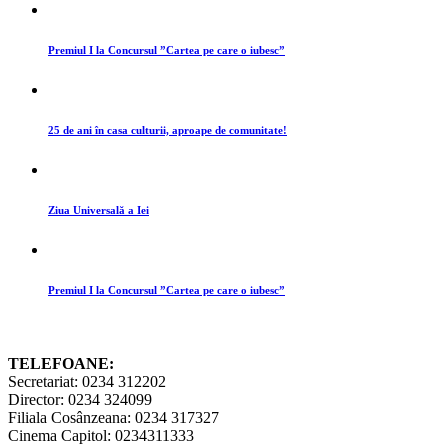
Premiul I la Concursul ”Cartea pe care o iubesc”
25 de ani în casa culturii, aproape de comunitate!
Ziua Universală a Iei
Premiul I la Concursul ”Cartea pe care o iubesc”
TELEFOANE:
Secretariat: 0234 312202
Director: 0234 324099
Filiala Cosânzeana: 0234 317327
Cinema Capitol: 0234311333