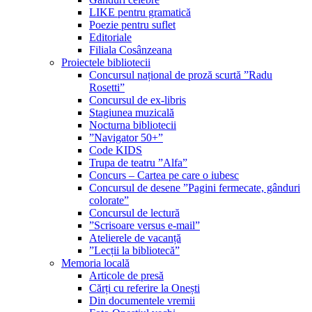
LIKE pentru gramatică
Poezie pentru suflet
Editoriale
Filiala Cosânzeana
Proiectele bibliotecii
Concursul național de proză scurtă ”Radu
Rosetti”
Concursul de ex-libris
Stagiunea muzicală
Nocturna bibliotecii
”Navigator 50+”
Code KIDS
Trupa de teatru ”Alfa”
Concurs – Cartea pe care o iubesc
Concursul de desene ”Pagini fermecate, gânduri
colorate”
Concursul de lectură
”Scrisoare versus e-mail”
Atelierele de vacanță
”Lecții la bibliotecă”
Memoria locală
Articole de presă
Cărți cu referire la Onești
Din documentele vremii