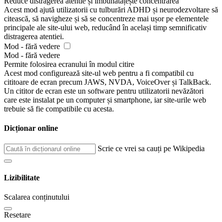
Reduce distragerea atentie și îmbunătățește concentrarea
Acest mod ajută utilizatorii cu tulburări ADHD și neurodezvoltare să
citească, să navigheze și să se concentreze mai ușor pe elementele
principale ale site-ului web, reducând în același timp semnificativ
distragerea atentiei.
Mod - fără vedere
Mod - fără vedere
Permite folosirea ecranului în modul citire
Acest mod configurează site-ul web pentru a fi compatibil cu
cititoare de ecran precum JAWS, NVDA, VoiceOver și TalkBack.
Un cititor de ecran este un software pentru utilizatorii nevăzători
care este instalat pe un computer și smartphone, iar site-urile web
trebuie să fie compatibile cu acesta.
Dicționar online
Scrie ce vrei sa cauți pe Wikipedia
Lizibilitate
Scalarea conținutului
Resetare