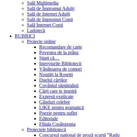
Sală Multimedia
Sală de Împrumut Adulți
Sală de Internet Adulți
Sală de împrumut Copii
Sală Internet Copii
Ludotecă
RUBRICI
Proiecte online
Recomandare de carte
Povestea de la prânz
Știați că…
Interviurile Bibliotecii
Vânătoarea de comori
Noutăți la Rosetti
Duelul cărților
Cuvântul săptămânii
Cărți care te inspiră
Expresii explicate
Gânduri celebre
LIKE pentru gramatică
Poezie pentru suflet
Editoriale
Filiala Cosânzeana
Proiectele bibliotecii
Concursul național de proză scurtă ”Radu