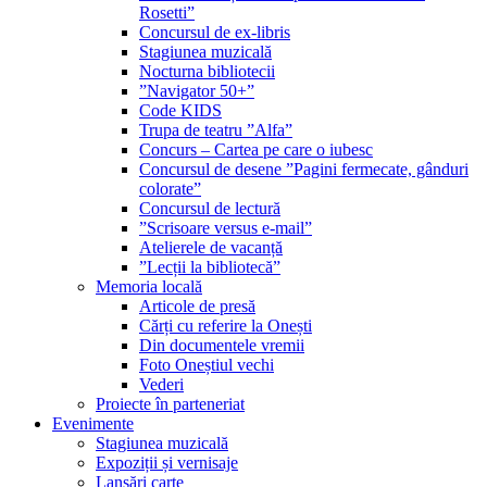
Rosetti”
Concursul de ex-libris
Stagiunea muzicală
Nocturna bibliotecii
”Navigator 50+”
Code KIDS
Trupa de teatru ”Alfa”
Concurs – Cartea pe care o iubesc
Concursul de desene ”Pagini fermecate, gânduri
colorate”
Concursul de lectură
”Scrisoare versus e-mail”
Atelierele de vacanță
”Lecții la bibliotecă”
Memoria locală
Articole de presă
Cărți cu referire la Onești
Din documentele vremii
Foto Oneștiul vechi
Vederi
Proiecte în parteneriat
Evenimente
Stagiunea muzicală
Expoziții și vernisaje
Lansări carte