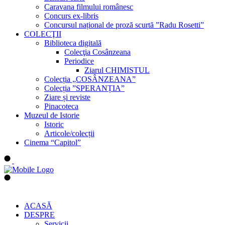
Caravana filmului românesc
Concurs ex-libris
Concursul național de proză scurtă ”Radu Rosetti”
COLECŢII
Biblioteca digitală
Colecţia Cosânzeana
Periodice
Ziarul CHIMISTUL
Colecția „COSÂNZEANA”
Colecția ”SPERANȚIA”
Ziare și reviste
Pinacoteca
Muzeul de Istorie
Istoric
Articole/colecții
Cinema “Capitol”
ACASĂ
DESPRE
Servicii