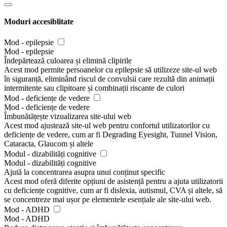
Moduri accesiblitate
Mod - epilepsie
Mod - epilepsie
Îndepărtează culoarea și elimină clipirile
Acest mod permite persoanelor cu epilepsie să utilizeze site-ul web
în siguranță, eliminând riscul de convulsii care rezultă din animații
intermitente sau clipitoare și combinații riscante de culori
Mod - deficiențe de vedere
Mod - deficiențe de vedere
Îmbunătățește vizualizarea site-ului web
Acest mod ajustează site-ul web pentru confortul utilizatorilor cu
deficiențe de vedere, cum ar fi Degrading Eyesight, Tunnel Vision,
Cataracta, Glaucom și altele
Modul - dizabilități cognitive
Modul - dizabilități cognitive
Ajută la concentrarea asupra unui conținut specific
Acest mod oferă diferite opțiuni de asistență pentru a ajuta utilizatorii
cu deficiențe cognitive, cum ar fi dislexia, autismul, CVA și altele, să
se concentreze mai ușor pe elementele esențiale ale site-ului web.
Mod - ADHD
Mod - ADHD