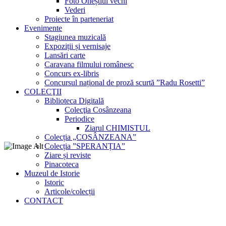
Foto Oneștiul vechi
Vederi
Proiecte în parteneriat
Evenimente
Stagiunea muzicală
Expoziții și vernisaje
Lansări carte
Caravana filmului românesc
Concurs ex-libris
Concursul național de proză scurtă ”Radu Rosetti”
COLECŢII
Biblioteca Digitală
Colecţia Cosânzeana
Periodice
Ziarul CHIMISTUL
Colecția „COSÂNZEANA”
Colecția ”SPERANȚIA”
Ziare și reviste
Pinacoteca
Muzeul de Istorie
Istoric
Articole/colecții
CONTACT