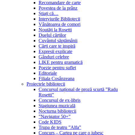
Recomandare de carte
Povestea de la prânz
Știați că…
Interviurile Bibliotecii
Vânătoarea de comori
Noutăți la Rosetti
Duelul cărților
Cuvântul săptămânii
Cărți care te inspiră
Expresii explicate
Gânduri celebre
LIKE pentru gramatică
Poezie pentru suflet
Editoriale
Filiala Cosânzeana
Proiectele bibliotecii
Concursul național de proză scurtă ”Radu
Rosetti”
Concursul de ex-libris
Stagiunea muzicală
Nocturna bibliotecii
”Navigator 50+”
Code KIDS
Trupa de teatru ”Alfa”
Concurs – Cartea pe care o iubesc