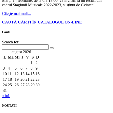
Marți, 14 februarie, de la ora 18:00, vă invităm la un recital din
cadrul Stagiunii Muzicale 2022-2023, susținut de Cvintetul
Citește mai mult...
CAUTĂ CĂRȚI ÎN CATALOGUL ON-LINE
Caută
Search for:
august 2026
L
Ma
Mi
J
V
S
D
1
2
3
4
5
6
7
8
9
10
11
12
13
14
15
16
17
18
19
20
21
22
23
24
25
26
27
28
29
30
31
« iul.
NOUTATI