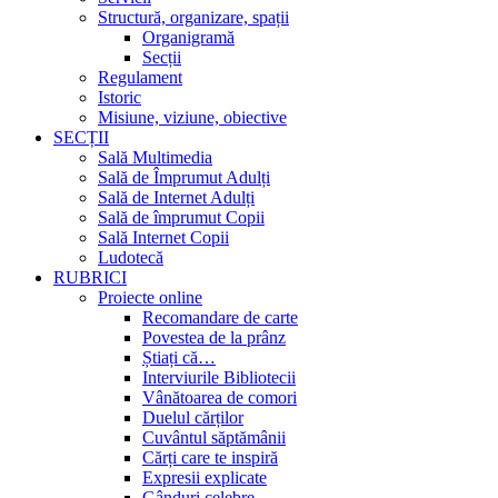
Structură, organizare, spații
Organigramă
Secții
Regulament
Istoric
Misiune, viziune, obiective
SECȚII
Sală Multimedia
Sală de Împrumut Adulți
Sală de Internet Adulți
Sală de împrumut Copii
Sală Internet Copii
Ludotecă
RUBRICI
Proiecte online
Recomandare de carte
Povestea de la prânz
Știați că…
Interviurile Bibliotecii
Vânătoarea de comori
Duelul cărților
Cuvântul săptămânii
Cărți care te inspiră
Expresii explicate
Gânduri celebre