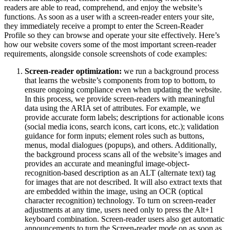
readers are able to read, comprehend, and enjoy the website’s
functions. As soon as a user with a screen-reader enters your site,
they immediately receive a prompt to enter the Screen-Reader
Profile so they can browse and operate your site effectively. Here’s
how our website covers some of the most important screen-reader
requirements, alongside console screenshots of code examples:
Screen-reader optimization:
we run a background process
that learns the website’s components from top to bottom, to
ensure ongoing compliance even when updating the website.
In this process, we provide screen-readers with meaningful
data using the ARIA set of attributes. For example, we
provide accurate form labels; descriptions for actionable icons
(social media icons, search icons, cart icons, etc.); validation
guidance for form inputs; element roles such as buttons,
menus, modal dialogues (popups), and others. Additionally,
the background process scans all of the website’s images and
provides an accurate and meaningful image-object-
recognition-based description as an ALT (alternate text) tag
for images that are not described. It will also extract texts that
are embedded within the image, using an OCR (optical
character recognition) technology. To turn on screen-reader
adjustments at any time, users need only to press the Alt+1
keyboard combination. Screen-reader users also get automatic
announcements to turn the Screen-reader mode on as soon as