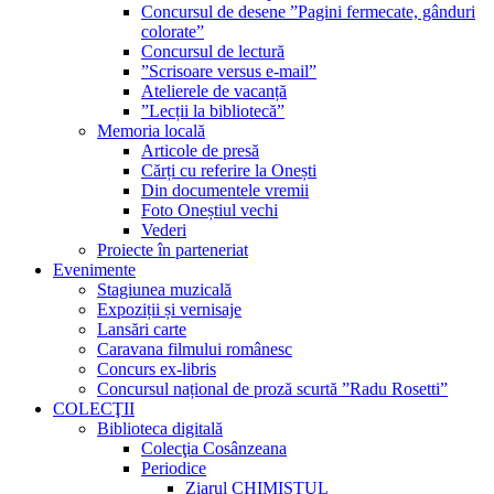
Concursul de desene ”Pagini fermecate, gânduri
colorate”
Concursul de lectură
”Scrisoare versus e-mail”
Atelierele de vacanță
”Lecții la bibliotecă”
Memoria locală
Articole de presă
Cărți cu referire la Onești
Din documentele vremii
Foto Oneștiul vechi
Vederi
Proiecte în parteneriat
Evenimente
Stagiunea muzicală
Expoziții și vernisaje
Lansări carte
Caravana filmului românesc
Concurs ex-libris
Concursul național de proză scurtă ”Radu Rosetti”
COLECŢII
Biblioteca digitală
Colecţia Cosânzeana
Periodice
Ziarul CHIMISTUL