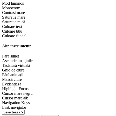
Mod luminos
Monocrom
Contrast mare
Saturație mare
Saturație mică
Culoare text
Culoare titlu
Culoare fundal
Alte instrumente
Fară sunet
Ascunde imaginile
Tastatură virtuală
Ghid de citire
Fără animații
Mască citire
Evidențiază
Highlight Focus
Cursor mare negru
Cursor mare alb
Navigation Keys
Link navigator