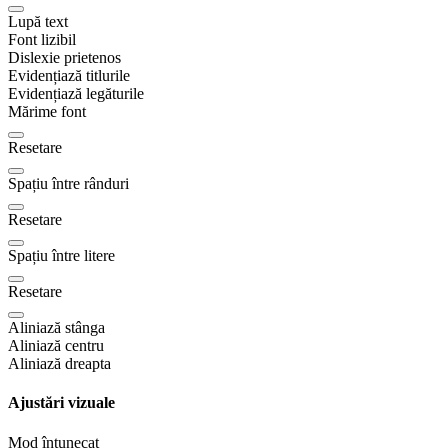
Lupă text
Font lizibil
Dislexie prietenos
Evidențiază titlurile
Evidențiază legăturile
Mărime font
Resetare
Spațiu între rânduri
Resetare
Spațiu între litere
Resetare
Aliniază stânga
Aliniază centru
Aliniază dreapta
Ajustări vizuale
Mod întunecat