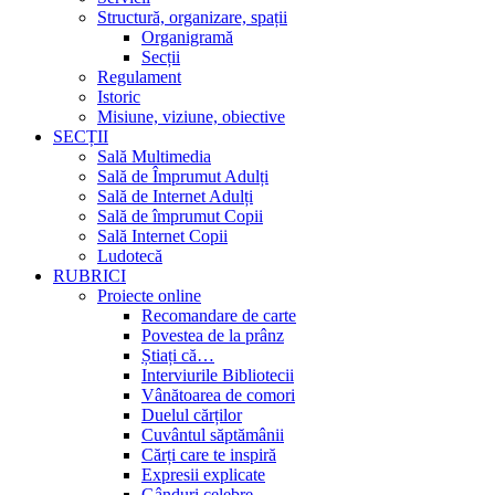
Structură, organizare, spații
Organigramă
Secții
Regulament
Istoric
Misiune, viziune, obiective
SECȚII
Sală Multimedia
Sală de Împrumut Adulți
Sală de Internet Adulți
Sală de împrumut Copii
Sală Internet Copii
Ludotecă
RUBRICI
Proiecte online
Recomandare de carte
Povestea de la prânz
Știați că…
Interviurile Bibliotecii
Vânătoarea de comori
Duelul cărților
Cuvântul săptămânii
Cărți care te inspiră
Expresii explicate
Gânduri celebre