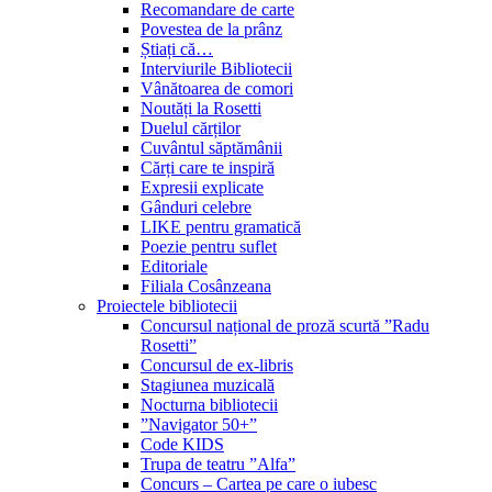
Recomandare de carte
Povestea de la prânz
Știați că…
Interviurile Bibliotecii
Vânătoarea de comori
Noutăți la Rosetti
Duelul cărților
Cuvântul săptămânii
Cărți care te inspiră
Expresii explicate
Gânduri celebre
LIKE pentru gramatică
Poezie pentru suflet
Editoriale
Filiala Cosânzeana
Proiectele bibliotecii
Concursul național de proză scurtă ”Radu
Rosetti”
Concursul de ex-libris
Stagiunea muzicală
Nocturna bibliotecii
”Navigator 50+”
Code KIDS
Trupa de teatru ”Alfa”
Concurs – Cartea pe care o iubesc