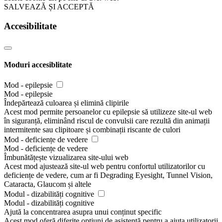
SALVEAZĂ ȘI ACCEPTĂ
Accesibilitate
Moduri accesiblitate
Mod - epilepsie
Mod - epilepsie
Îndepărtează culoarea și elimină clipirile
Acest mod permite persoanelor cu epilepsie să utilizeze site-ul web
în siguranță, eliminând riscul de convulsii care rezultă din animații
intermitente sau clipitoare și combinații riscante de culori
Mod - deficiențe de vedere
Mod - deficiențe de vedere
Îmbunătățește vizualizarea site-ului web
Acest mod ajustează site-ul web pentru confortul utilizatorilor cu
deficiențe de vedere, cum ar fi Degrading Eyesight, Tunnel Vision,
Cataracta, Glaucom și altele
Modul - dizabilități cognitive
Modul - dizabilități cognitive
Ajută la concentrarea asupra unui conținut specific
Acest mod oferă diferite opțiuni de asistență pentru a ajuta utilizatorii