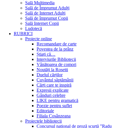
Sală Multimedia
Sală de Împrumut Adulți
Sală de Internet Adulți
Sală de împrumut Copii
Sală Internet Copii
Ludotecă
RUBRICI
Proiecte online
Recomandare de carte
Povestea de la prânz
Știați că…
Interviurile Bibliotecii
Vânătoarea de comori
Noutăți la Rosetti
Duelul cărților
Cuvântul săptămânii
Cărți care te inspiră
Expresii explicate
Gânduri celebre
LIKE pentru gramatică
Poezie pentru suflet
Editoriale
Filiala Cosânzeana
Proiectele bibliotecii
Concursul național de proză scurtă ”Radu