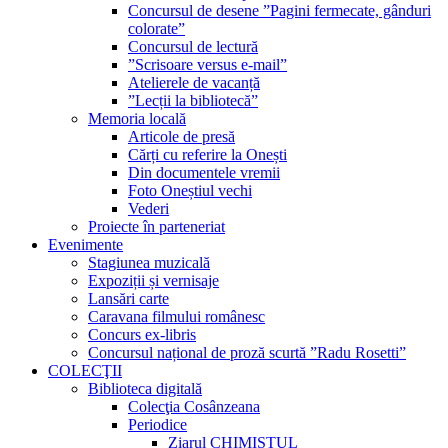
Concursul de desene ”Pagini fermecate, gânduri
colorate”
Concursul de lectură
”Scrisoare versus e-mail”
Atelierele de vacanță
”Lecții la bibliotecă”
Memoria locală
Articole de presă
Cărți cu referire la Onești
Din documentele vremii
Foto Oneștiul vechi
Vederi
Proiecte în parteneriat
Evenimente
Stagiunea muzicală
Expoziții și vernisaje
Lansări carte
Caravana filmului românesc
Concurs ex-libris
Concursul național de proză scurtă ”Radu Rosetti”
COLECŢII
Biblioteca digitală
Colecţia Cosânzeana
Periodice
Ziarul CHIMISTUL