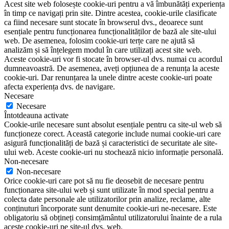
Acest site web folosește cookie-uri pentru a vă îmbunătăți experiența
în timp ce navigați prin site. Dintre acestea, cookie-urile clasificate
ca fiind necesare sunt stocate în browserul dvs., deoarece sunt
esențiale pentru funcționarea funcționalităților de bază ale site-ului
web. De asemenea, folosim cookie-uri terțe care ne ajută să
analizăm și să înțelegem modul în care utilizați acest site web.
Aceste cookie-uri vor fi stocate în browser-ul dvs. numai cu acordul
dumneavoastră. De asemenea, aveți opțiunea de a renunța la aceste
cookie-uri. Dar renunțarea la unele dintre aceste cookie-uri poate
afecta experiența dvs. de navigare.
Necesare
Necesare
Întotdeauna activate
Cookie-urile necesare sunt absolut esențiale pentru ca site-ul web să
funcționeze corect. Această categorie include numai cookie-uri care
asigură funcționalități de bază și caracteristici de securitate ale site-
ului web. Aceste cookie-uri nu stochează nicio informație personală.
Non-necesare
Non-necesare
Orice cookie-uri care pot să nu fie deosebit de necesare pentru
funcționarea site-ului web și sunt utilizate în mod special pentru a
colecta date personale ale utilizatorilor prin analize, reclame, alte
conținuturi încorporate sunt denumite cookie-uri ne-necesare. Este
obligatoriu să obțineți consimțământul utilizatorului înainte de a rula
aceste cookie-uri pe site-ul dvs. web.