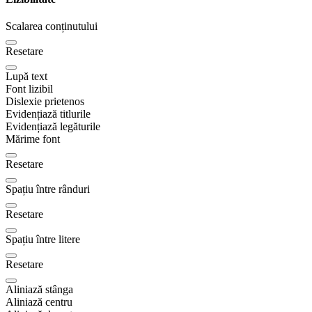
Scalarea conținutului
Resetare
Lupă text
Font lizibil
Dislexie prietenos
Evidențiază titlurile
Evidențiază legăturile
Mărime font
Resetare
Spațiu între rânduri
Resetare
Spațiu între litere
Resetare
Aliniază stânga
Aliniază centru