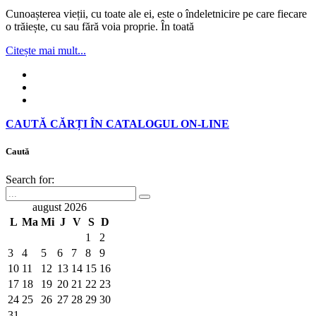
Cunoașterea vieții, cu toate ale ei, este o îndeletnicire pe care fiecare
o trăiește, cu sau fără voia proprie. În toată
Citește mai mult...
CAUTĂ CĂRȚI ÎN CATALOGUL ON-LINE
Caută
Search for:
august 2026
L
Ma
Mi
J
V
S
D
1
2
3
4
5
6
7
8
9
10
11
12
13
14
15
16
17
18
19
20
21
22
23
24
25
26
27
28
29
30
31