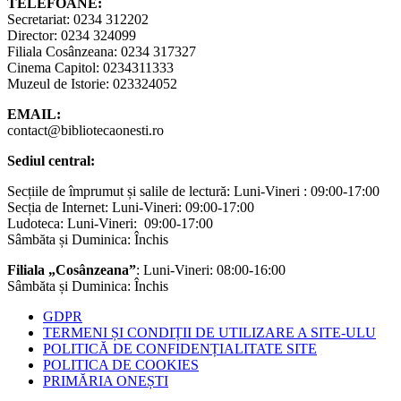
TELEFOANE:
Secretariat: 0234 312202
Director: 0234 324099
Filiala Cosânzeana: 0234 317327
Cinema Capitol: 0234311333
Muzeul de Istorie: 023324052
EMAIL:
contact@bibliotecaonesti.ro
Sediul central:
Secțiile de împrumut și salile de lectură: Luni-Vineri : 09:00-17:00
Secția de Internet: Luni-Vineri: 09:00-17:00
Ludoteca: Luni-Vineri: 09:00-17:00
Sâmbăta și Duminica: Închis
Filiala „Cosânzeana”
: Luni-Vineri: 08:00-16:00
Sâmbăta și Duminica: Închis
GDPR
TERMENI ȘI CONDIȚII DE UTILIZARE A SITE-ULU
POLITICĂ DE CONFIDENȚIALITATE SITE
POLITICA DE COOKIES
PRIMĂRIA ONEȘTI