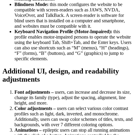
Blindness Mode:
this mode configures the website to be
compatible with screen-readers such as JAWS, NVDA,
VoiceOver, and TalkBack. A screen-reader is software for
blind users that is installed on a computer and smartphone,
and websites must be compatible with it.
Keyboard Navigation Profile (Motor-Impaired):
this
profile enables motor-impaired persons to operate the website
using the keyboard Tab, Shift+Tab, and the Enter keys. Users
can also use shortcuts such as “M” (menus), “H” (headings),
“F” (forms), “B” (buttons), and “G” (graphics) to jump to
specific elements.
Additional UI, design, and readability
adjustments
Font adjustments –
users, can increase and decrease its size,
change its family (type), adjust the spacing, alignment, line
height, and more.
Color adjustments –
users can select various color contrast
profiles such as light, dark, inverted, and monochrome.
Additionally, users can swap color schemes of titles, texts, and
backgrounds, with over 7 different coloring options.
Animations –
epileptic users can stop all running animations