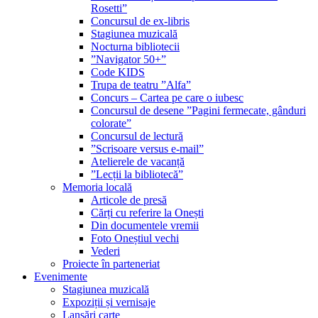
Rosetti”
Concursul de ex-libris
Stagiunea muzicală
Nocturna bibliotecii
”Navigator 50+”
Code KIDS
Trupa de teatru ”Alfa”
Concurs – Cartea pe care o iubesc
Concursul de desene ”Pagini fermecate, gânduri
colorate”
Concursul de lectură
”Scrisoare versus e-mail”
Atelierele de vacanță
”Lecții la bibliotecă”
Memoria locală
Articole de presă
Cărți cu referire la Onești
Din documentele vremii
Foto Oneștiul vechi
Vederi
Proiecte în parteneriat
Evenimente
Stagiunea muzicală
Expoziții și vernisaje
Lansări carte