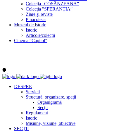
Colecția „COSÂNZEANA”
Colecția ”SPERANȚIA”
Ziare și reviste
Pinacoteca
Muzeul de Istorie
Istoric
Articole/colecții
Cinema “Capitol”
DESPRE
Servicii
Structură, organizare, spații
Organigramă
Secții
Regulament
Istoric
Misiune, viziune, obiective
SECȚII