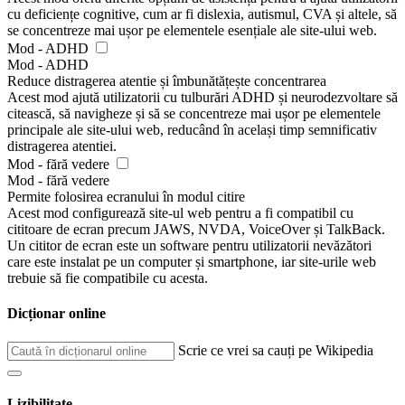
cu deficiențe cognitive, cum ar fi dislexia, autismul, CVA și altele, să
se concentreze mai ușor pe elementele esențiale ale site-ului web.
Mod - ADHD
Mod - ADHD
Reduce distragerea atentie și îmbunătățește concentrarea
Acest mod ajută utilizatorii cu tulburări ADHD și neurodezvoltare să
citească, să navigheze și să se concentreze mai ușor pe elementele
principale ale site-ului web, reducând în același timp semnificativ
distragerea atentiei.
Mod - fără vedere
Mod - fără vedere
Permite folosirea ecranului în modul citire
Acest mod configurează site-ul web pentru a fi compatibil cu
cititoare de ecran precum JAWS, NVDA, VoiceOver și TalkBack.
Un cititor de ecran este un software pentru utilizatorii nevăzători
care este instalat pe un computer și smartphone, iar site-urile web
trebuie să fie compatibile cu acesta.
Dicționar online
Scrie ce vrei sa cauți pe Wikipedia
Lizibilitate