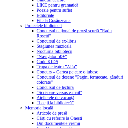
LIKE pentru gramatică
Poezie pentru suflet
Editoriale
Filiala Cosânzeana
Proiectele bibliotecii
Concursul național de proză scurtă ”Radu
Rosetti”
Concursul de ex-libris
Stagiunea muzicală
Nocturna bibliotecii
”Navigator 50+”
Code KIDS
Trupa de teatru ”Alfa”
Concurs – Cartea pe care o iubesc
Concursul de desene ”Pagini fermecate, gânduri
colorate”
Concursul de lectură
”Scrisoare versus e-mail”
Atelierele de vacanță
”Lecții la bibliotecă”
Memoria locală
Articole de presă
Cărți cu referire la Onești
Din documentele vremii