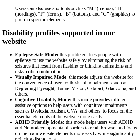
Users can also use shortcuts such as “M” (menus), “H”
(headings), “F” (forms), “B” (buttons), and “G” (graphics) to
jump to specific elements.
Disability profiles supported in our
website
Epilepsy Safe Mode:
this profile enables people with
epilepsy to use the website safely by eliminating the risk of
seizures that result from flashing or blinking animations and
risky color combinations.
Visually Impaired Mode:
this mode adjusts the website for
the convenience of users with visual impairments such as
Degrading Eyesight, Tunnel Vision, Cataract, Glaucoma, and
others.
Cognitive Disability Mode:
this mode provides different
assistive options to help users with cognitive impairments
such as Dyslexia, Autism, CVA, and others, to focus on the
essential elements of the website more easily.
ADHD Friendly Mode:
this mode helps users with ADHD
and Neurodevelopmental disorders to read, browse, and focus
on the main website elements more easily while significantly
reducing distractions.