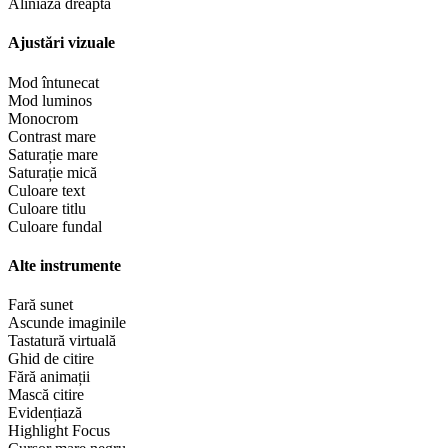
Aliniază dreapta
Ajustări vizuale
Mod întunecat
Mod luminos
Monocrom
Contrast mare
Saturație mare
Saturație mică
Culoare text
Culoare titlu
Culoare fundal
Alte instrumente
Fară sunet
Ascunde imaginile
Tastatură virtuală
Ghid de citire
Fără animații
Mască citire
Evidențiază
Highlight Focus