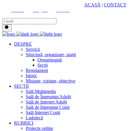
HUB CULTURAL ZONAL
ACASĂ
|
CONTACT
Youtube
Instagram
Facebook
DESPRE
Servicii
Structură, organizare, spații
Organigramă
Secții
Regulament
Istoric
Misiune, viziune, obiective
SECȚII
Sală Multimedia
Sală de Împrumut Adulți
Sală de Internet Adulți
Sală de împrumut Copii
Sală Internet Copii
Ludotecă
RUBRICI
Proiecte online