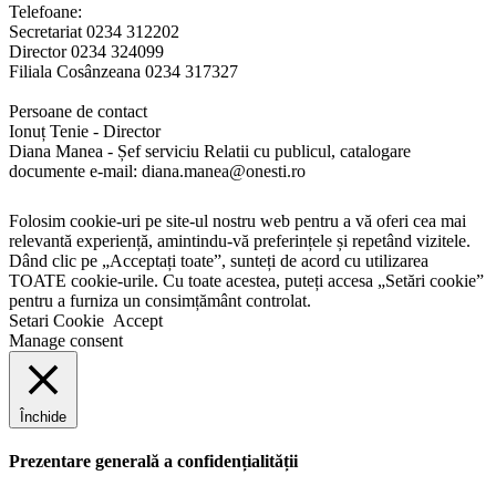
Telefoane:
Secretariat 0234 312202
Director 0234 324099
Filiala Cosânzeana 0234 317327
Persoane de contact
Ionuț Tenie - Director
Diana Manea - Șef serviciu Relatii cu publicul, catalogare
documente e-mail: diana.manea@onesti.ro
Folosim cookie-uri pe site-ul nostru web pentru a vă oferi cea mai
relevantă experiență, amintindu-vă preferințele și repetând vizitele.
Dând clic pe „Acceptați toate”, sunteți de acord cu utilizarea
TOATE cookie-urile. Cu toate acestea, puteți accesa „Setări cookie”
pentru a furniza un consimțământ controlat.
Setari Cookie
Accept
Manage consent
Închide
Prezentare generală a confidențialității