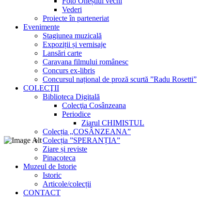
Foto Oneștiul vechi
Vederi
Proiecte în parteneriat
Evenimente
Stagiunea muzicală
Expoziții și vernisaje
Lansări carte
Caravana filmului românesc
Concurs ex-libris
Concursul național de proză scurtă ”Radu Rosetti”
COLECŢII
Biblioteca Digitală
Colecţia Cosânzeana
Periodice
Ziarul CHIMISTUL
Colecția „COSÂNZEANA”
Colecția ”SPERANȚIA”
Ziare și reviste
Pinacoteca
Muzeul de Istorie
Istoric
Articole/colecții
CONTACT