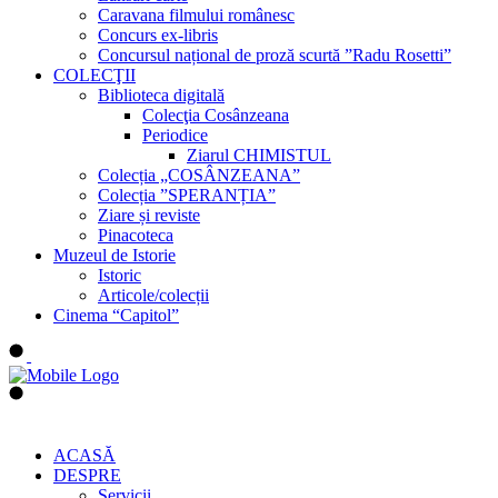
Caravana filmului românesc
Concurs ex-libris
Concursul național de proză scurtă ”Radu Rosetti”
COLECŢII
Biblioteca digitală
Colecţia Cosânzeana
Periodice
Ziarul CHIMISTUL
Colecția „COSÂNZEANA”
Colecția ”SPERANȚIA”
Ziare și reviste
Pinacoteca
Muzeul de Istorie
Istoric
Articole/colecții
Cinema “Capitol”
ACASĂ
DESPRE
Servicii