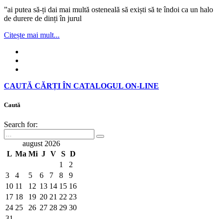
”ai putea să-ți dai mai multă osteneală să exiști să te îndoi ca un halo
de durere de dinți în jurul
Citește mai mult...
CAUTĂ CĂRȚI ÎN CATALOGUL ON-LINE
Caută
Search for:
august 2026
L
Ma
Mi
J
V
S
D
1
2
3
4
5
6
7
8
9
10
11
12
13
14
15
16
17
18
19
20
21
22
23
24
25
26
27
28
29
30
31