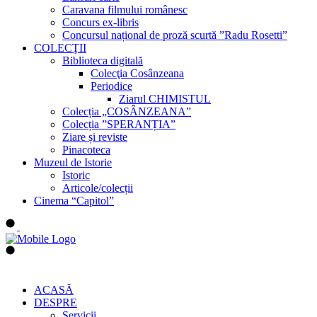
Caravana filmului românesc
Concurs ex-libris
Concursul național de proză scurtă ”Radu Rosetti”
COLECŢII
Biblioteca digitală
Colecţia Cosânzeana
Periodice
Ziarul CHIMISTUL
Colecția „COSÂNZEANA”
Colecția ”SPERANȚIA”
Ziare și reviste
Pinacoteca
Muzeul de Istorie
Istoric
Articole/colecții
Cinema “Capitol”
ACASĂ
DESPRE
Servicii