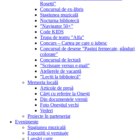
Rosetti”
Concursul de ex-libris
Stagiunea muzicală
Nocturna bibliotecii
”Navigator 50+”
Code KIDS
Trupa de teatru ”Alfa”
Concurs – Cartea pe care o iubesc
Concursul de desene ”Pagini fermecate, gânduri
colorate”
Concursul de lectură
”Scrisoare versus e-mail”
Atelierele de vacanță
”Lecții la bibliotecă”
Memoria locală
Articole de presă
Cărți cu referire la Onești
Din documentele vremii
Foto Oneștiul vechi
Vederi
Proiecte în parteneriat
Evenimente
Stagiunea muzicală
Expoziții și vernisaje
Lansări carte