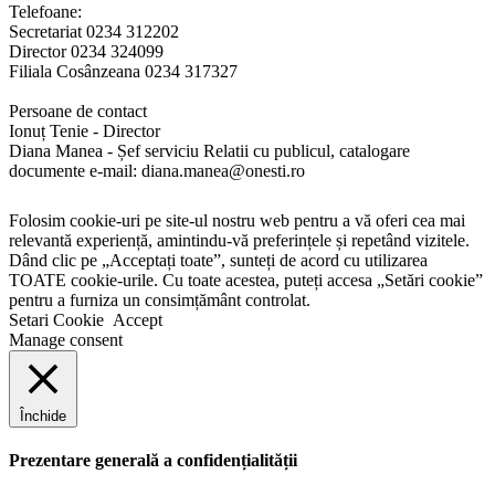
Telefoane:
Secretariat 0234 312202
Director 0234 324099
Filiala Cosânzeana 0234 317327
Persoane de contact
Ionuț Tenie - Director
Diana Manea - Șef serviciu Relatii cu publicul, catalogare
documente e-mail: diana.manea@onesti.ro
Folosim cookie-uri pe site-ul nostru web pentru a vă oferi cea mai
relevantă experiență, amintindu-vă preferințele și repetând vizitele.
Dând clic pe „Acceptați toate”, sunteți de acord cu utilizarea
TOATE cookie-urile. Cu toate acestea, puteți accesa „Setări cookie”
pentru a furniza un consimțământ controlat.
Setari Cookie
Accept
Manage consent
Închide
Prezentare generală a confidențialității