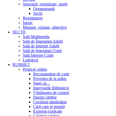
Structură, organizare, spații
Organigramă
Secții
Regulament
Istoric
Misiune, viziune, obiective
SECȚII
Sală Multimedia
Sală de Împrumut Adulți
Sală de Internet Adulți
Sală de împrumut Copii
Sală Internet Copii
Ludotecă
RUBRICI
Proiecte online
Recomandare de carte
Povestea de la prânz
Știați că…
Interviurile Bibliotecii
Vânătoarea de comori
Duelul cărților
Cuvântul săptămânii
Cărți care te inspiră
Expresii explicate
Gânduri celebre