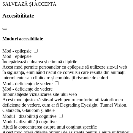
SALVEAZĂ ȘI ACCEPTĂ
Accesibilitate
Moduri accesiblitate
Mod - epilepsie
Mod - epilepsie
Îndepărtează culoarea și elimină clipirile
Acest mod permite persoanelor cu epilepsie să utilizeze site-ul web
în siguranță, eliminând riscul de convulsii care rezultă din animații
intermitente sau clipitoare și combinații riscante de culori
Mod - deficiențe de vedere
Mod - deficiențe de vedere
Îmbunătățește vizualizarea site-ului web
Acest mod ajustează site-ul web pentru confortul utilizatorilor cu
deficiențe de vedere, cum ar fi Degrading Eyesight, Tunnel Vision,
Cataracta, Glaucom și altele
Modul - dizabilități cognitive
Modul - dizabilități cognitive
Ajută la concentrarea asupra unui conținut specific
Acest mod oferă diferite opțiuni de asistență pentru a ajuta utilizatorii