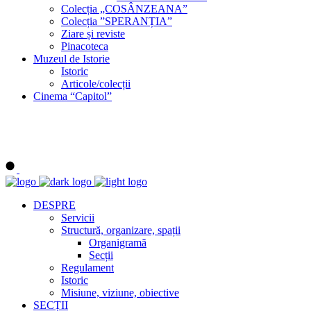
Colecția „COSÂNZEANA”
Colecția ”SPERANȚIA”
Ziare și reviste
Pinacoteca
Muzeul de Istorie
Istoric
Articole/colecții
Cinema “Capitol”
DESPRE
Servicii
Structură, organizare, spații
Organigramă
Secții
Regulament
Istoric
Misiune, viziune, obiective
SECȚII