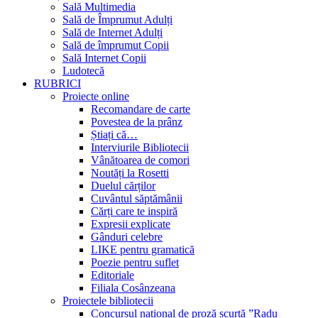
Sală Multimedia
Sală de Împrumut Adulți
Sală de Internet Adulți
Sală de împrumut Copii
Sală Internet Copii
Ludotecă
RUBRICI
Proiecte online
Recomandare de carte
Povestea de la prânz
Știați că…
Interviurile Bibliotecii
Vânătoarea de comori
Noutăți la Rosetti
Duelul cărților
Cuvântul săptămânii
Cărți care te inspiră
Expresii explicate
Gânduri celebre
LIKE pentru gramatică
Poezie pentru suflet
Editoriale
Filiala Cosânzeana
Proiectele bibliotecii
Concursul național de proză scurtă ”Radu