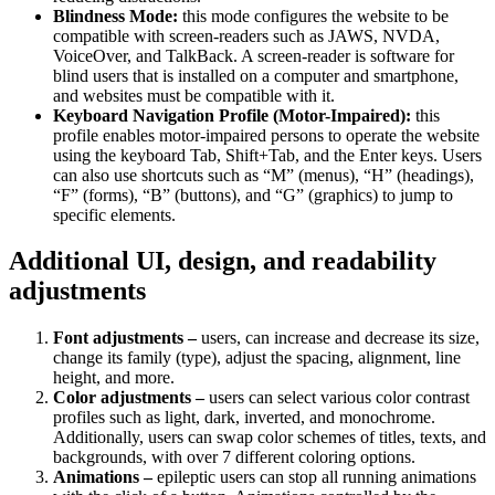
Blindness Mode:
this mode configures the website to be
compatible with screen-readers such as JAWS, NVDA,
VoiceOver, and TalkBack. A screen-reader is software for
blind users that is installed on a computer and smartphone,
and websites must be compatible with it.
Keyboard Navigation Profile (Motor-Impaired):
this
profile enables motor-impaired persons to operate the website
using the keyboard Tab, Shift+Tab, and the Enter keys. Users
can also use shortcuts such as “M” (menus), “H” (headings),
“F” (forms), “B” (buttons), and “G” (graphics) to jump to
specific elements.
Additional UI, design, and readability
adjustments
Font adjustments –
users, can increase and decrease its size,
change its family (type), adjust the spacing, alignment, line
height, and more.
Color adjustments –
users can select various color contrast
profiles such as light, dark, inverted, and monochrome.
Additionally, users can swap color schemes of titles, texts, and
backgrounds, with over 7 different coloring options.
Animations –
epileptic users can stop all running animations