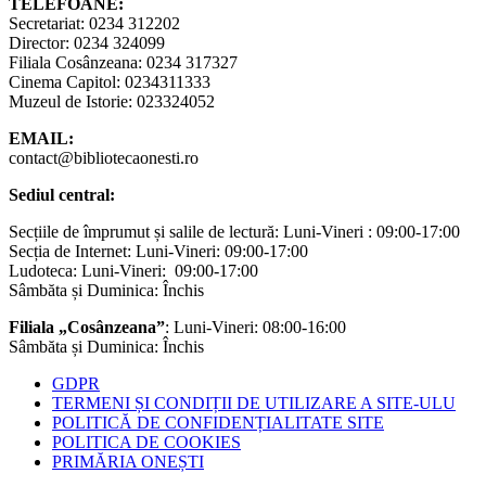
TELEFOANE:
Secretariat: 0234 312202
Director: 0234 324099
Filiala Cosânzeana: 0234 317327
Cinema Capitol: 0234311333
Muzeul de Istorie: 023324052
EMAIL:
contact@bibliotecaonesti.ro
Sediul central:
Secțiile de împrumut și salile de lectură: Luni-Vineri : 09:00-17:00
Secția de Internet: Luni-Vineri: 09:00-17:00
Ludoteca: Luni-Vineri: 09:00-17:00
Sâmbăta și Duminica: Închis
Filiala „Cosânzeana”
: Luni-Vineri: 08:00-16:00
Sâmbăta și Duminica: Închis
GDPR
TERMENI ȘI CONDIȚII DE UTILIZARE A SITE-ULU
POLITICĂ DE CONFIDENȚIALITATE SITE
POLITICA DE COOKIES
PRIMĂRIA ONEȘTI