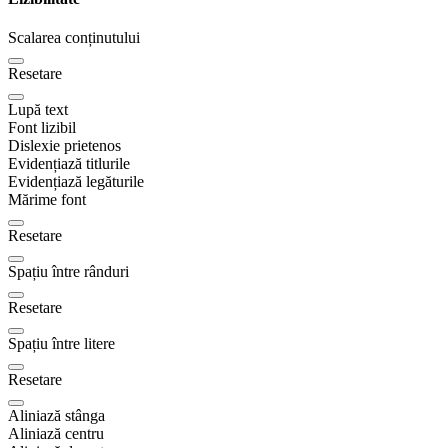
Scalarea conținutului
Resetare
Lupă text
Font lizibil
Dislexie prietenos
Evidențiază titlurile
Evidențiază legăturile
Mărime font
Resetare
Spațiu între rânduri
Resetare
Spațiu între litere
Resetare
Aliniază stânga
Aliniază centru