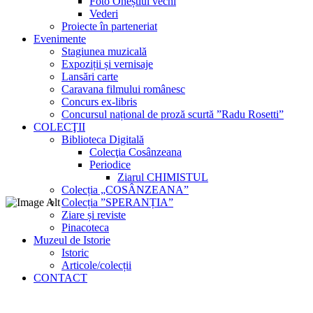
Foto Oneștiul vechi
Vederi
Proiecte în parteneriat
Evenimente
Stagiunea muzicală
Expoziții și vernisaje
Lansări carte
Caravana filmului românesc
Concurs ex-libris
Concursul național de proză scurtă ”Radu Rosetti”
COLECŢII
Biblioteca Digitală
Colecţia Cosânzeana
Periodice
Ziarul CHIMISTUL
Colecția „COSÂNZEANA”
Colecția ”SPERANȚIA”
Ziare și reviste
Pinacoteca
Muzeul de Istorie
Istoric
Articole/colecții
CONTACT