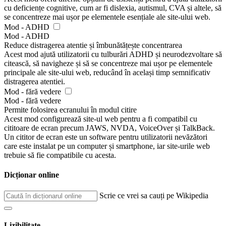
cu deficiențe cognitive, cum ar fi dislexia, autismul, CVA și altele, să
se concentreze mai ușor pe elementele esențiale ale site-ului web.
Mod - ADHD
Mod - ADHD
Reduce distragerea atentie și îmbunătățește concentrarea
Acest mod ajută utilizatorii cu tulburări ADHD și neurodezvoltare să
citească, să navigheze și să se concentreze mai ușor pe elementele
principale ale site-ului web, reducând în același timp semnificativ
distragerea atentiei.
Mod - fără vedere
Mod - fără vedere
Permite folosirea ecranului în modul citire
Acest mod configurează site-ul web pentru a fi compatibil cu
cititoare de ecran precum JAWS, NVDA, VoiceOver și TalkBack.
Un cititor de ecran este un software pentru utilizatorii nevăzători
care este instalat pe un computer și smartphone, iar site-urile web
trebuie să fie compatibile cu acesta.
Dicționar online
Scrie ce vrei sa cauți pe Wikipedia
Lizibilitate