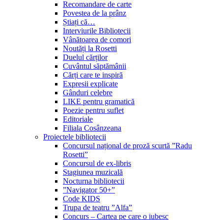
Recomandare de carte
Povestea de la prânz
Știați că…
Interviurile Bibliotecii
Vânătoarea de comori
Noutăți la Rosetti
Duelul cărților
Cuvântul săptămânii
Cărți care te inspiră
Expresii explicate
Gânduri celebre
LIKE pentru gramatică
Poezie pentru suflet
Editoriale
Filiala Cosânzeana
Proiectele bibliotecii
Concursul național de proză scurtă ”Radu
Rosetti”
Concursul de ex-libris
Stagiunea muzicală
Nocturna bibliotecii
”Navigator 50+”
Code KIDS
Trupa de teatru ”Alfa”
Concurs – Cartea pe care o iubesc