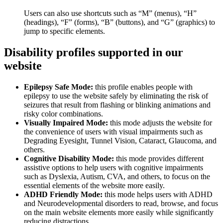
Users can also use shortcuts such as “M” (menus), “H”
(headings), “F” (forms), “B” (buttons), and “G” (graphics) to
jump to specific elements.
Disability profiles supported in our
website
Epilepsy Safe Mode:
this profile enables people with
epilepsy to use the website safely by eliminating the risk of
seizures that result from flashing or blinking animations and
risky color combinations.
Visually Impaired Mode:
this mode adjusts the website for
the convenience of users with visual impairments such as
Degrading Eyesight, Tunnel Vision, Cataract, Glaucoma, and
others.
Cognitive Disability Mode:
this mode provides different
assistive options to help users with cognitive impairments
such as Dyslexia, Autism, CVA, and others, to focus on the
essential elements of the website more easily.
ADHD Friendly Mode:
this mode helps users with ADHD
and Neurodevelopmental disorders to read, browse, and focus
on the main website elements more easily while significantly
reducing distractions.