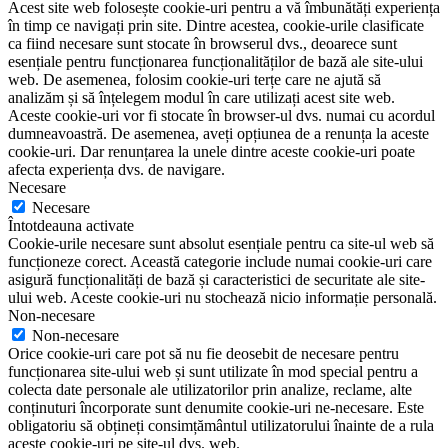
Acest site web folosește cookie-uri pentru a vă îmbunătăți experiența
în timp ce navigați prin site. Dintre acestea, cookie-urile clasificate
ca fiind necesare sunt stocate în browserul dvs., deoarece sunt
esențiale pentru funcționarea funcționalităților de bază ale site-ului
web. De asemenea, folosim cookie-uri terțe care ne ajută să
analizăm și să înțelegem modul în care utilizați acest site web.
Aceste cookie-uri vor fi stocate în browser-ul dvs. numai cu acordul
dumneavoastră. De asemenea, aveți opțiunea de a renunța la aceste
cookie-uri. Dar renunțarea la unele dintre aceste cookie-uri poate
afecta experiența dvs. de navigare.
Necesare
Necesare
Întotdeauna activate
Cookie-urile necesare sunt absolut esențiale pentru ca site-ul web să
funcționeze corect. Această categorie include numai cookie-uri care
asigură funcționalități de bază și caracteristici de securitate ale site-
ului web. Aceste cookie-uri nu stochează nicio informație personală.
Non-necesare
Non-necesare
Orice cookie-uri care pot să nu fie deosebit de necesare pentru
funcționarea site-ului web și sunt utilizate în mod special pentru a
colecta date personale ale utilizatorilor prin analize, reclame, alte
conținuturi încorporate sunt denumite cookie-uri ne-necesare. Este
obligatoriu să obțineți consimțământul utilizatorului înainte de a rula
aceste cookie-uri pe site-ul dvs. web.