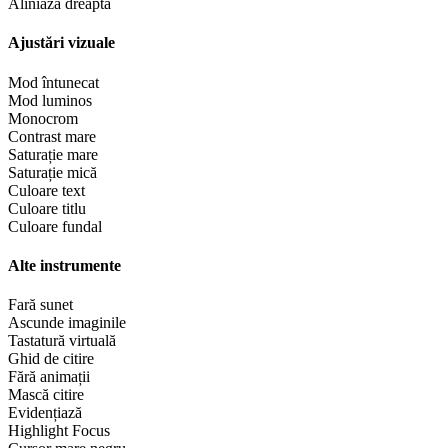
Aliniază dreapta
Ajustări vizuale
Mod întunecat
Mod luminos
Monocrom
Contrast mare
Saturație mare
Saturație mică
Culoare text
Culoare titlu
Culoare fundal
Alte instrumente
Fară sunet
Ascunde imaginile
Tastatură virtuală
Ghid de citire
Fără animații
Mască citire
Evidențiază
Highlight Focus