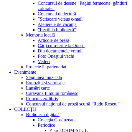
Concursul de desene ”Pagini fermecate, gânduri
colorate”
Concursul de lectură
”Scrisoare versus e-mail”
Atelierele de vacanță
”Lecții la bibliotecă”
Memoria locală
Articole de presă
Cărți cu referire la Onești
Din documentele vremii
Foto Oneștiul vechi
Vederi
Proiecte în parteneriat
Evenimente
Stagiunea muzicală
Expoziții și vernisaje
Lansări carte
Caravana filmului românesc
Concurs ex-libris
Concursul național de proză scurtă ”Radu Rosetti”
COLECŢII
Biblioteca digitală
Colecţia Cosânzeana
Periodice
Ziarul CHIMISTUL