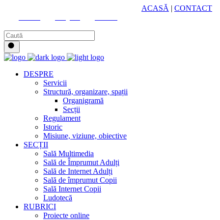
HUB CULTURAL ZONAL
ACASĂ
|
CONTACT
Youtube
Instagram
Facebook
DESPRE
Servicii
Structură, organizare, spații
Organigramă
Secții
Regulament
Istoric
Misiune, viziune, obiective
SECȚII
Sală Multimedia
Sală de Împrumut Adulți
Sală de Internet Adulți
Sală de împrumut Copii
Sală Internet Copii
Ludotecă
RUBRICI
Proiecte online