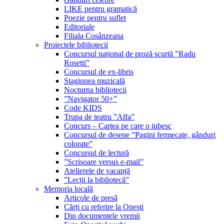
LIKE pentru gramatică
Poezie pentru suflet
Editoriale
Filiala Cosânzeana
Proiectele bibliotecii
Concursul național de proză scurtă ”Radu
Rosetti”
Concursul de ex-libris
Stagiunea muzicală
Nocturna bibliotecii
”Navigator 50+”
Code KIDS
Trupa de teatru ”Alfa”
Concurs – Cartea pe care o iubesc
Concursul de desene ”Pagini fermecate, gânduri
colorate”
Concursul de lectură
”Scrisoare versus e-mail”
Atelierele de vacanță
”Lecții la bibliotecă”
Memoria locală
Articole de presă
Cărți cu referire la Onești
Din documentele vremii