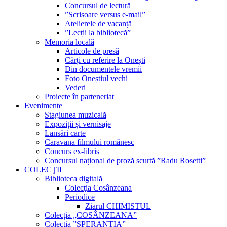
Concursul de lectură
”Scrisoare versus e-mail”
Atelierele de vacanță
”Lecții la bibliotecă”
Memoria locală
Articole de presă
Cărți cu referire la Onești
Din documentele vremii
Foto Oneștiul vechi
Vederi
Proiecte în parteneriat
Evenimente
Stagiunea muzicală
Expoziții și vernisaje
Lansări carte
Caravana filmului românesc
Concurs ex-libris
Concursul național de proză scurtă ”Radu Rosetti”
COLECŢII
Biblioteca digitală
Colecţia Cosânzeana
Periodice
Ziarul CHIMISTUL
Colecția „COSÂNZEANA”
Colecția ”SPERANȚIA”