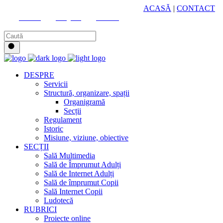
HUB CULTURAL ZONAL
ACASĂ
|
CONTACT
Youtube
Instagram
Facebook
DESPRE
Servicii
Structură, organizare, spații
Organigramă
Secții
Regulament
Istoric
Misiune, viziune, obiective
SECȚII
Sală Multimedia
Sală de Împrumut Adulți
Sală de Internet Adulți
Sală de împrumut Copii
Sală Internet Copii
Ludotecă
RUBRICI
Proiecte online