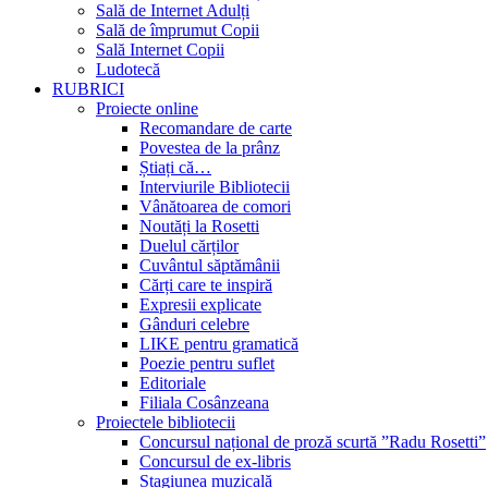
Sală de Internet Adulți
Sală de împrumut Copii
Sală Internet Copii
Ludotecă
RUBRICI
Proiecte online
Recomandare de carte
Povestea de la prânz
Știați că…
Interviurile Bibliotecii
Vânătoarea de comori
Noutăți la Rosetti
Duelul cărților
Cuvântul săptămânii
Cărți care te inspiră
Expresii explicate
Gânduri celebre
LIKE pentru gramatică
Poezie pentru suflet
Editoriale
Filiala Cosânzeana
Proiectele bibliotecii
Concursul național de proză scurtă ”Radu Rosetti”
Concursul de ex-libris
Stagiunea muzicală