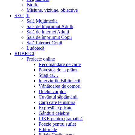
Istoric
Misiune, viziune, obiective
SECȚII
Sală Multimedia
Sală de Împrumut Adulți
Sală de Internet Adulți
Sală de împrumut Copii
Sală Internet Copii
Ludotecă
RUBRICI
Proiecte online
Recomandare de carte
Povestea de la prânz
Știați că…
Interviurile Bibliotecii
Vânătoarea de comori
Duelul cărților
Cuvântul săptămânii
Cărți care te inspiră
Expresii explicate
Gânduri celebre
LIKE pentru gramatică
Poezie pentru suflet
Editoriale
Filiala Cosânzeana