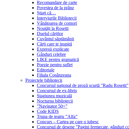
Recomandare de carte
Povestea de la prânz
Știați că…
Interviurile Bibliotecii
Vânătoarea de comori
Noutăți la Rosetti
Duelul cărților
Cuvântul săptămânii
Cărți care te inspiră
Expresii explicate
Gânduri celebre
LIKE pentru gramatică
Poezie pentru suflet
Editoriale
Filiala Cosânzeana
Proiectele bibliotecii
Concursul național de proză scurtă ”Radu Rosetti”
Concursul de ex-libris
Stagiunea muzicală
Nocturna bibliotecii
”Navigator 50+”
Code KIDS
Trupa de teatru ”Alfa”
Concurs – Cartea pe care o iubesc
Concursul de desene ”Pagini fermecate, gânduri co