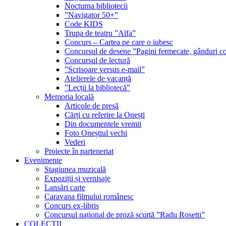
Nocturna bibliotecii
”Navigator 50+”
Code KIDS
Trupa de teatru ”Alfa”
Concurs – Cartea pe care o iubesc
Concursul de desene ”Pagini fermecate, gânduri co
Concursul de lectură
”Scrisoare versus e-mail”
Atelierele de vacanță
”Lecții la bibliotecă”
Memoria locală
Articole de presă
Cărți cu referire la Onești
Din documentele vremii
Foto Oneștiul vechi
Vederi
Proiecte în parteneriat
Evenimente
Stagiunea muzicală
Expoziții și vernisaje
Lansări carte
Caravana filmului românesc
Concurs ex-libris
Concursul național de proză scurtă ”Radu Rosetti”
COLECŢII