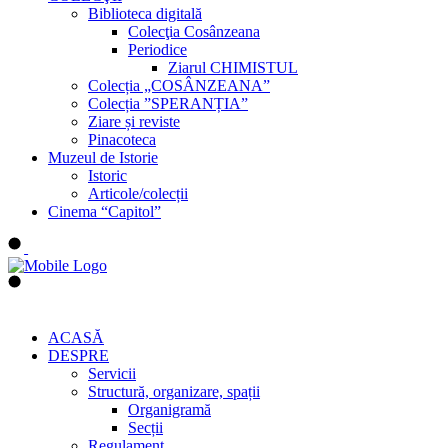
Biblioteca digitală
Colecţia Cosânzeana
Periodice
Ziarul CHIMISTUL
Colecția „COSÂNZEANA”
Colecția ”SPERANȚIA”
Ziare și reviste
Pinacoteca
Muzeul de Istorie
Istoric
Articole/colecții
Cinema “Capitol”
ACASĂ
DESPRE
Servicii
Structură, organizare, spații
Organigramă
Secții
Regulament