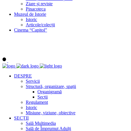
Ziare și reviste
Pinacoteca
Muzeul de Istorie
Istoric
Articole/colecții
Cinema “Capitol”
DESPRE
Servicii
Structură, organizare, spații
Organigramă
Secții
Regulament
Istoric
Misiune, viziune, obiective
SECȚII
Sală Multimedia
Sală de Împrumut Adulți