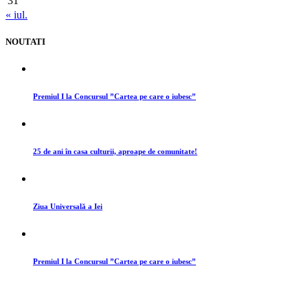
31
« iul.
NOUTATI
Premiul I la Concursul ”Cartea pe care o iubesc”
25 de ani în casa culturii, aproape de comunitate!
Ziua Universală a Iei
Premiul I la Concursul ”Cartea pe care o iubesc”