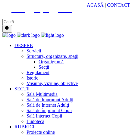
HUB CULTURAL ZONAL
ACASĂ
|
CONTACT
Youtube
Instagram
Facebook
DESPRE
Servicii
Structură, organizare, spații
Organigramă
Secții
Regulament
Istoric
Misiune, viziune, obiective
SECȚII
Sală Multimedia
Sală de Împrumut Adulți
Sală de Internet Adulți
Sală de împrumut Copii
Sală Internet Copii
Ludotecă
RUBRICI
Proiecte online