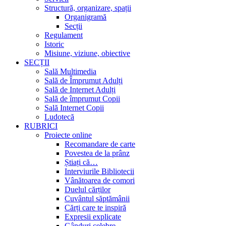
Structură, organizare, spații
Organigramă
Secții
Regulament
Istoric
Misiune, viziune, obiective
SECȚII
Sală Multimedia
Sală de Împrumut Adulți
Sală de Internet Adulți
Sală de împrumut Copii
Sală Internet Copii
Ludotecă
RUBRICI
Proiecte online
Recomandare de carte
Povestea de la prânz
Știați că…
Interviurile Bibliotecii
Vânătoarea de comori
Duelul cărților
Cuvântul săptămânii
Cărți care te inspiră
Expresii explicate
Gânduri celebre