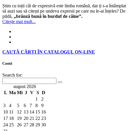
Știm cu toții cât de expresivă este limba română, dar ți s-a întâmplat
să auzi sau să citești pe undeva expresii pe care nu le-ai înțeles? De
pildă,
„brânză bună în burduf de câine”.
Citește mai mult...
CAUTĂ CĂRȚI ÎN CATALOGUL ON-LINE
Caută
Search for:
august 2026
L
Ma
Mi
J
V
S
D
1
2
3
4
5
6
7
8
9
10
11
12
13
14
15
16
17
18
19
20
21
22
23
24
25
26
27
28
29
30