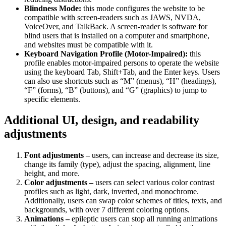
Blindness Mode:
this mode configures the website to be
compatible with screen-readers such as JAWS, NVDA,
VoiceOver, and TalkBack. A screen-reader is software for
blind users that is installed on a computer and smartphone,
and websites must be compatible with it.
Keyboard Navigation Profile (Motor-Impaired):
this
profile enables motor-impaired persons to operate the website
using the keyboard Tab, Shift+Tab, and the Enter keys. Users
can also use shortcuts such as “M” (menus), “H” (headings),
“F” (forms), “B” (buttons), and “G” (graphics) to jump to
specific elements.
Additional UI, design, and readability
adjustments
Font adjustments –
users, can increase and decrease its size,
change its family (type), adjust the spacing, alignment, line
height, and more.
Color adjustments –
users can select various color contrast
profiles such as light, dark, inverted, and monochrome.
Additionally, users can swap color schemes of titles, texts, and
backgrounds, with over 7 different coloring options.
Animations –
epileptic users can stop all running animations