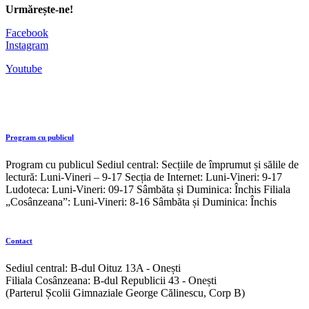
Urmărește-ne!
Facebook
Instagram
Youtube
Program cu publicul
Program cu publicul Sediul central: Secțiile de împrumut și sălile de
lectură: Luni-Vineri – 9-17 Secția de Internet: Luni-Vineri: 9-17
Ludoteca: Luni-Vineri: 09-17 Sâmbăta și Duminica: Închis Filiala
„Cosânzeana”: Luni-Vineri: 8-16 Sâmbăta și Duminica: Închis
Contact
Sediul central: B-dul Oituz 13A - Onești
Filiala Cosânzeana: B-dul Republicii 43 - Onești
(Parterul Școlii Gimnaziale George Călinescu, Corp B)