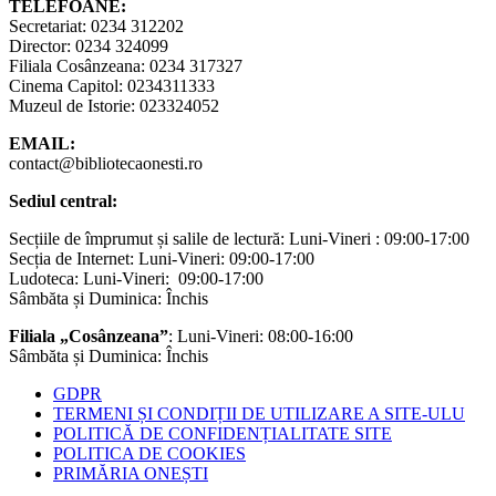
TELEFOANE:
Secretariat: 0234 312202
Director: 0234 324099
Filiala Cosânzeana: 0234 317327
Cinema Capitol: 0234311333
Muzeul de Istorie: 023324052
EMAIL:
contact@bibliotecaonesti.ro
Sediul central:
Secțiile de împrumut și salile de lectură: Luni-Vineri : 09:00-17:00
Secția de Internet: Luni-Vineri: 09:00-17:00
Ludoteca: Luni-Vineri: 09:00-17:00
Sâmbăta și Duminica: Închis
Filiala „Cosânzeana”
: Luni-Vineri: 08:00-16:00
Sâmbăta și Duminica: Închis
GDPR
TERMENI ȘI CONDIȚII DE UTILIZARE A SITE-ULU
POLITICĂ DE CONFIDENȚIALITATE SITE
POLITICA DE COOKIES
PRIMĂRIA ONEȘTI