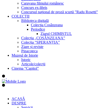
Caravana filmului românesc
Concurs ex-libris
Concursul național de proză scurtă ”Radu Rosetti”
COLECŢII
Biblioteca digitală
Colecţia Cosânzeana
Periodice
Ziarul CHIMISTUL
Colecția „COSÂNZEANA”
Colecția ”SPERANȚIA”
Ziare și reviste
Pinacoteca
Muzeul de Istorie
Istoric
Articole/colecții
Cinema “Capitol”
ACASĂ
DESPRE
Servicii