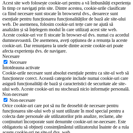
Acest site web folosește cookie-uri pentru a vă îmbunătăți experiența
în timp ce navigați prin site. Dintre acestea, cookie-urile clasificate
ca fiind necesare sunt stocate în browserul dvs., deoarece sunt
esențiale pentru funcționarea funcționalităților de bază ale site-ului
web. De asemenea, folosim cookie-uri terțe care ne ajută să
analizăm și să înțelegem modul în care utilizați acest site web.
Aceste cookie-uri vor fi stocate în browser-ul dvs. numai cu acordul
dumneavoastră. De asemenea, aveți opțiunea de a renunța la aceste
cookie-uri. Dar renunțarea la unele dintre aceste cookie-uri poate
afecta experiența dvs. de navigare.
Necesare
Necesare
Întotdeauna activate
Cookie-urile necesare sunt absolut esențiale pentru ca site-ul web să
funcționeze corect. Această categorie include numai cookie-uri care
asigură funcționalități de bază și caracteristici de securitate ale site-
ului web. Aceste cookie-uri nu stochează nicio informație personală.
Non-necesare
Non-necesare
Orice cookie-uri care pot să nu fie deosebit de necesare pentru
funcționarea site-ului web și sunt utilizate în mod special pentru a
colecta date personale ale utilizatorilor prin analize, reclame, alte
conținuturi încorporate sunt denumite cookie-uri ne-necesare. Este
obligatoriu să obțineți consimțământul utilizatorului înainte de a rula
aceste cookie-uri pe site-ul dvs. web.