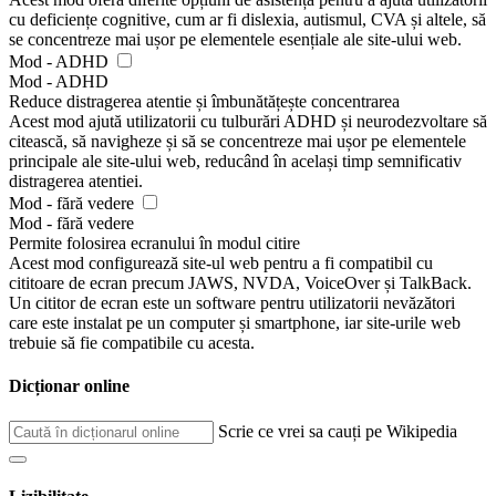
cu deficiențe cognitive, cum ar fi dislexia, autismul, CVA și altele, să
se concentreze mai ușor pe elementele esențiale ale site-ului web.
Mod - ADHD
Mod - ADHD
Reduce distragerea atentie și îmbunătățește concentrarea
Acest mod ajută utilizatorii cu tulburări ADHD și neurodezvoltare să
citească, să navigheze și să se concentreze mai ușor pe elementele
principale ale site-ului web, reducând în același timp semnificativ
distragerea atentiei.
Mod - fără vedere
Mod - fără vedere
Permite folosirea ecranului în modul citire
Acest mod configurează site-ul web pentru a fi compatibil cu
cititoare de ecran precum JAWS, NVDA, VoiceOver și TalkBack.
Un cititor de ecran este un software pentru utilizatorii nevăzători
care este instalat pe un computer și smartphone, iar site-urile web
trebuie să fie compatibile cu acesta.
Dicționar online
Scrie ce vrei sa cauți pe Wikipedia