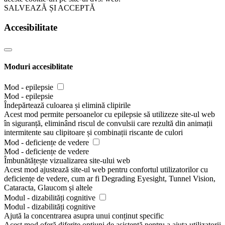
SALVEAZĂ ȘI ACCEPTĂ
Accesibilitate
Moduri accesiblitate
Mod - epilepsie
Mod - epilepsie
Îndepărtează culoarea și elimină clipirile
Acest mod permite persoanelor cu epilepsie să utilizeze site-ul web
în siguranță, eliminând riscul de convulsii care rezultă din animații
intermitente sau clipitoare și combinații riscante de culori
Mod - deficiențe de vedere
Mod - deficiențe de vedere
Îmbunătățește vizualizarea site-ului web
Acest mod ajustează site-ul web pentru confortul utilizatorilor cu
deficiențe de vedere, cum ar fi Degrading Eyesight, Tunnel Vision,
Cataracta, Glaucom și altele
Modul - dizabilități cognitive
Modul - dizabilități cognitive
Ajută la concentrarea asupra unui conținut specific
Acest mod oferă diferite opțiuni de asistență pentru a ajuta utilizatorii