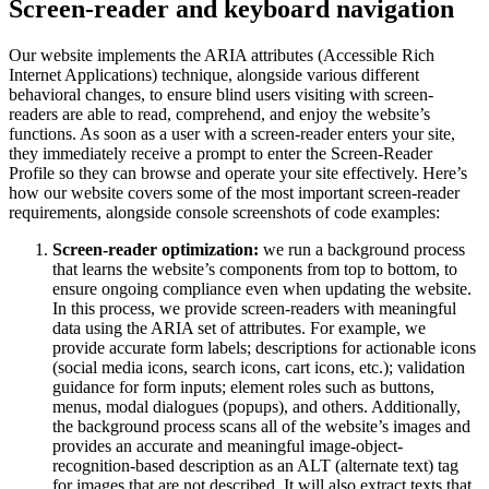
Screen-reader and keyboard navigation
Our website implements the ARIA attributes (Accessible Rich
Internet Applications) technique, alongside various different
behavioral changes, to ensure blind users visiting with screen-
readers are able to read, comprehend, and enjoy the website’s
functions. As soon as a user with a screen-reader enters your site,
they immediately receive a prompt to enter the Screen-Reader
Profile so they can browse and operate your site effectively. Here’s
how our website covers some of the most important screen-reader
requirements, alongside console screenshots of code examples:
Screen-reader optimization:
we run a background process
that learns the website’s components from top to bottom, to
ensure ongoing compliance even when updating the website.
In this process, we provide screen-readers with meaningful
data using the ARIA set of attributes. For example, we
provide accurate form labels; descriptions for actionable icons
(social media icons, search icons, cart icons, etc.); validation
guidance for form inputs; element roles such as buttons,
menus, modal dialogues (popups), and others. Additionally,
the background process scans all of the website’s images and
provides an accurate and meaningful image-object-
recognition-based description as an ALT (alternate text) tag
for images that are not described. It will also extract texts that