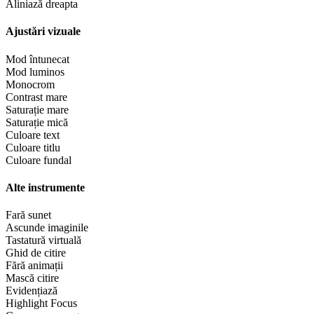
Aliniază dreapta
Ajustări vizuale
Mod întunecat
Mod luminos
Monocrom
Contrast mare
Saturație mare
Saturație mică
Culoare text
Culoare titlu
Culoare fundal
Alte instrumente
Fară sunet
Ascunde imaginile
Tastatură virtuală
Ghid de citire
Fără animații
Mască citire
Evidențiază
Highlight Focus