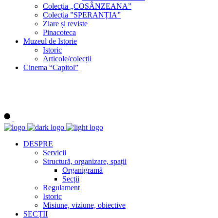
Colecția „COSÂNZEANA”
Colecția ”SPERANȚIA”
Ziare și reviste
Pinacoteca
Muzeul de Istorie
Istoric
Articole/colecții
Cinema “Capitol”
DESPRE
Servicii
Structură, organizare, spații
Organigramă
Secții
Regulament
Istoric
Misiune, viziune, obiective
SECȚII