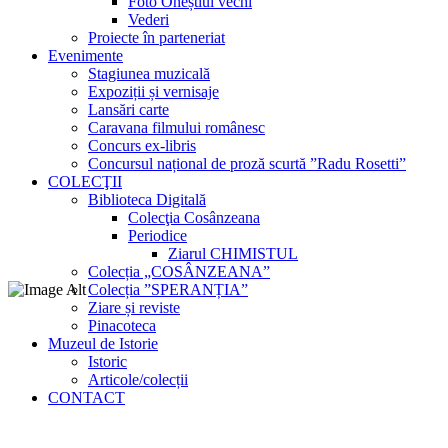
Foto Oneștiul vechi
Vederi
Proiecte în parteneriat
Evenimente
Stagiunea muzicală
Expoziții și vernisaje
Lansări carte
Caravana filmului românesc
Concurs ex-libris
Concursul național de proză scurtă ”Radu Rosetti”
COLECŢII
Biblioteca Digitală
Colecţia Cosânzeana
Periodice
Ziarul CHIMISTUL
Colecția „COSÂNZEANA”
Colecția ”SPERANȚIA”
Ziare și reviste
Pinacoteca
Muzeul de Istorie
Istoric
Articole/colecții
CONTACT