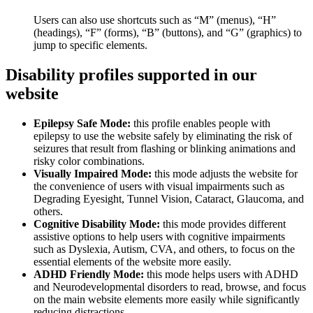
Users can also use shortcuts such as “M” (menus), “H”
(headings), “F” (forms), “B” (buttons), and “G” (graphics) to
jump to specific elements.
Disability profiles supported in our
website
Epilepsy Safe Mode:
this profile enables people with
epilepsy to use the website safely by eliminating the risk of
seizures that result from flashing or blinking animations and
risky color combinations.
Visually Impaired Mode:
this mode adjusts the website for
the convenience of users with visual impairments such as
Degrading Eyesight, Tunnel Vision, Cataract, Glaucoma, and
others.
Cognitive Disability Mode:
this mode provides different
assistive options to help users with cognitive impairments
such as Dyslexia, Autism, CVA, and others, to focus on the
essential elements of the website more easily.
ADHD Friendly Mode:
this mode helps users with ADHD
and Neurodevelopmental disorders to read, browse, and focus
on the main website elements more easily while significantly
reducing distractions.