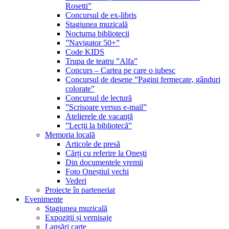
Rosetti”
Concursul de ex-libris
Stagiunea muzicală
Nocturna bibliotecii
”Navigator 50+”
Code KIDS
Trupa de teatru ”Alfa”
Concurs – Cartea pe care o iubesc
Concursul de desene ”Pagini fermecate, gânduri
colorate”
Concursul de lectură
”Scrisoare versus e-mail”
Atelierele de vacanță
”Lecții la bibliotecă”
Memoria locală
Articole de presă
Cărți cu referire la Onești
Din documentele vremii
Foto Oneștiul vechi
Vederi
Proiecte în parteneriat
Evenimente
Stagiunea muzicală
Expoziții și vernisaje
Lansări carte