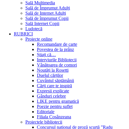
Sală Multimedia
Sală de Împrumut Adulți
Sală de Internet Adulți
Sală de împrumut Copii
Sală Internet Copii
Ludotecă
RUBRICI
Proiecte online
Recomandare de carte
Povestea de la prânz
Știați că…
Interviurile Bibliotecii
Vânătoarea de comori
Noutăți la Rosetti
Duelul cărților
Cuvântul săptămânii
Cărți care te inspiră
Expresii explicate
Gânduri celebre
LIKE pentru gramatică
Poezie pentru suflet
Editoriale
Filiala Cosânzeana
Proiectele bibliotecii
Concursul național de proză scurtă ”Radu