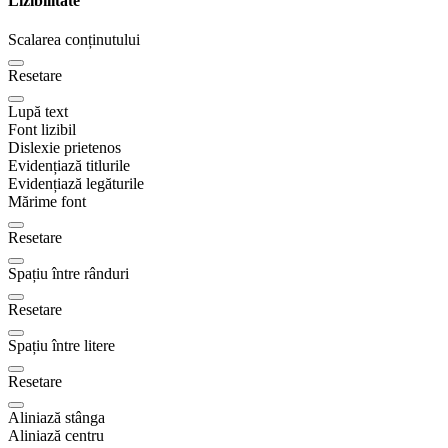
Lizibilitate
Scalarea conținutului
Resetare
Lupă text
Font lizibil
Dislexie prietenos
Evidențiază titlurile
Evidențiază legăturile
Mărime font
Resetare
Spațiu între rânduri
Resetare
Spațiu între litere
Resetare
Aliniază stânga
Aliniază centru