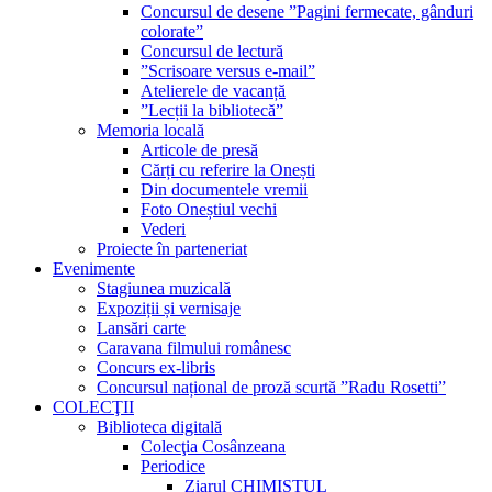
Concursul de desene ”Pagini fermecate, gânduri
colorate”
Concursul de lectură
”Scrisoare versus e-mail”
Atelierele de vacanță
”Lecții la bibliotecă”
Memoria locală
Articole de presă
Cărți cu referire la Onești
Din documentele vremii
Foto Oneștiul vechi
Vederi
Proiecte în parteneriat
Evenimente
Stagiunea muzicală
Expoziții și vernisaje
Lansări carte
Caravana filmului românesc
Concurs ex-libris
Concursul național de proză scurtă ”Radu Rosetti”
COLECŢII
Biblioteca digitală
Colecţia Cosânzeana
Periodice
Ziarul CHIMISTUL