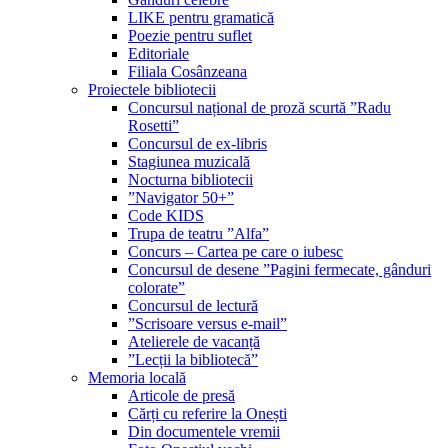
LIKE pentru gramatică
Poezie pentru suflet
Editoriale
Filiala Cosânzeana
Proiectele bibliotecii
Concursul național de proză scurtă ”Radu
Rosetti”
Concursul de ex-libris
Stagiunea muzicală
Nocturna bibliotecii
”Navigator 50+”
Code KIDS
Trupa de teatru ”Alfa”
Concurs – Cartea pe care o iubesc
Concursul de desene ”Pagini fermecate, gânduri
colorate”
Concursul de lectură
”Scrisoare versus e-mail”
Atelierele de vacanță
”Lecții la bibliotecă”
Memoria locală
Articole de presă
Cărți cu referire la Onești
Din documentele vremii