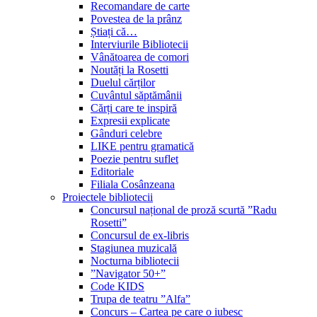
Recomandare de carte
Povestea de la prânz
Știați că…
Interviurile Bibliotecii
Vânătoarea de comori
Noutăți la Rosetti
Duelul cărților
Cuvântul săptămânii
Cărți care te inspiră
Expresii explicate
Gânduri celebre
LIKE pentru gramatică
Poezie pentru suflet
Editoriale
Filiala Cosânzeana
Proiectele bibliotecii
Concursul național de proză scurtă ”Radu
Rosetti”
Concursul de ex-libris
Stagiunea muzicală
Nocturna bibliotecii
”Navigator 50+”
Code KIDS
Trupa de teatru ”Alfa”
Concurs – Cartea pe care o iubesc