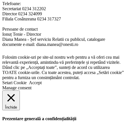
Telefoane:
Secretariat 0234 312202
Director 0234 324099
Filiala Cosânzeana 0234 317327
Persoane de contact
Ionuț Tenie - Director
Diana Manea - Șef serviciu Relatii cu publicul, catalogare
documente e-mail: diana.manea@onesti.ro
Folosim cookie-uri pe site-ul nostru web pentru a vă oferi cea mai
relevantă experiență, amintindu-vă preferințele și repetând vizitele.
Dând clic pe „Acceptați toate”, sunteți de acord cu utilizarea
TOATE cookie-urile. Cu toate acestea, puteți accesa „Setări cookie”
pentru a furniza un consimțământ controlat.
Setari Cookie
Accept
Manage consent
Închide
Prezentare generală a confidențialității