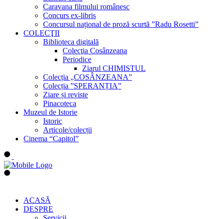
Caravana filmului românesc
Concurs ex-libris
Concursul național de proză scurtă ”Radu Rosetti”
COLECŢII
Biblioteca digitală
Colecţia Cosânzeana
Periodice
Ziarul CHIMISTUL
Colecția „COSÂNZEANA”
Colecția ”SPERANȚIA”
Ziare și reviste
Pinacoteca
Muzeul de Istorie
Istoric
Articole/colecții
Cinema “Capitol”
ACASĂ
DESPRE
Servicii