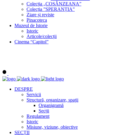
Colecția „COSÂNZEANA”
Colecția ”SPERANȚIA”
Ziare și reviste
Pinacoteca
Muzeul de Istorie
Istoric
Articole/colecții
Cinema “Capitol”
DESPRE
Servicii
Structură, organizare, spații
Organigramă
Secții
Regulament
Istoric
Misiune, viziune, obiective
SECȚII