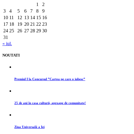
1
2
3
4
5
6
7
8
9
10
11
12
13
14
15
16
17
18
19
20
21
22
23
24
25
26
27
28
29
30
31
« iul.
NOUTATI
Premiul I la Concursul ”Cartea pe care o iubesc”
25 de ani în casa culturii, aproape de comunitate!
Ziua Universală a Iei