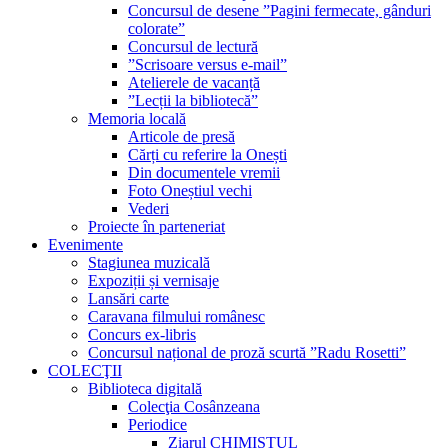
Concursul de desene ”Pagini fermecate, gânduri
colorate”
Concursul de lectură
”Scrisoare versus e-mail”
Atelierele de vacanță
”Lecții la bibliotecă”
Memoria locală
Articole de presă
Cărți cu referire la Onești
Din documentele vremii
Foto Oneștiul vechi
Vederi
Proiecte în parteneriat
Evenimente
Stagiunea muzicală
Expoziții și vernisaje
Lansări carte
Caravana filmului românesc
Concurs ex-libris
Concursul național de proză scurtă ”Radu Rosetti”
COLECŢII
Biblioteca digitală
Colecţia Cosânzeana
Periodice
Ziarul CHIMISTUL