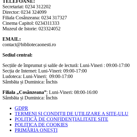
TELEFOANE:
Secretariat: 0234 312202
Director: 0234 324099
Filiala Cosânzeana: 0234 317327
Cinema Capitol: 0234311333
Muzeul de Istorie: 023324052
EMAIL:
contact@bibliotecaonesti.ro
Sediul central:
Secțiile de împrumut și salile de lectură: Luni-Vineri : 09:00-17:00
Secția de Internet: Luni-Vineri: 09:00-17:00
Ludoteca: Luni-Vineri: 09:00-17:00
Sâmbăta și Duminica: Închis
Filiala „Cosânzeana”
: Luni-Vineri: 08:00-16:00
Sâmbăta și Duminica: Închis
GDPR
TERMENI ȘI CONDIȚII DE UTILIZARE A SITE-ULU
POLITICĂ DE CONFIDENȚIALITATE SITE
POLITICA DE COOKIES
PRIMĂRIA ONEȘTI