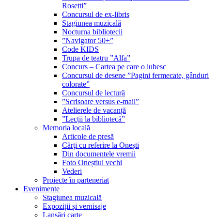
Rosetti”
Concursul de ex-libris
Stagiunea muzicală
Nocturna bibliotecii
”Navigator 50+”
Code KIDS
Trupa de teatru ”Alfa”
Concurs – Cartea pe care o iubesc
Concursul de desene ”Pagini fermecate, gânduri
colorate”
Concursul de lectură
”Scrisoare versus e-mail”
Atelierele de vacanță
”Lecții la bibliotecă”
Memoria locală
Articole de presă
Cărți cu referire la Onești
Din documentele vremii
Foto Oneștiul vechi
Vederi
Proiecte în parteneriat
Evenimente
Stagiunea muzicală
Expoziții și vernisaje
Lansări carte