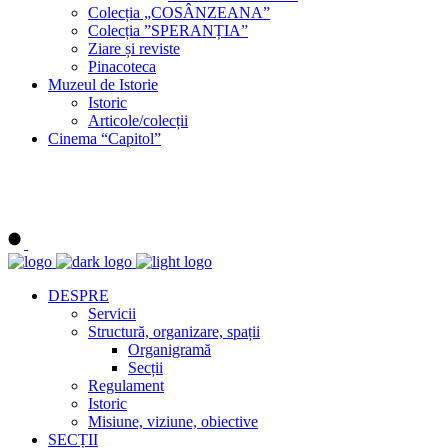
Colecția „COSÂNZEANA”
Colecția ”SPERANȚIA”
Ziare și reviste
Pinacoteca
Muzeul de Istorie
Istoric
Articole/colecții
Cinema “Capitol”
DESPRE
Servicii
Structură, organizare, spații
Organigramă
Secții
Regulament
Istoric
Misiune, viziune, obiective
SECȚII