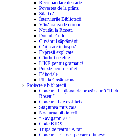
Recomandare de carte
Povestea de la prânz
Știați că…
Interviurile Bibliotecii
Vânătoarea de comori
Noutăți la Rosetti
Duelul cărților
Cuvântul săptămânii
Cărți care te inspiră
Expresii explicate
Gânduri celebre
LIKE pentru gramatică
Poezie pentru suflet
Editoriale
Filiala Cosânzeana
Proiectele bibliotecii
Concursul național de proză scurtă ”Radu
Rosetti”
Concursul de ex-libris
Stagiunea muzicală
Nocturna bibliotecii
”Navigator 50+”
Code KIDS
Trupa de teatru ”Alfa”
Concurs – Cartea pe care o iubesc