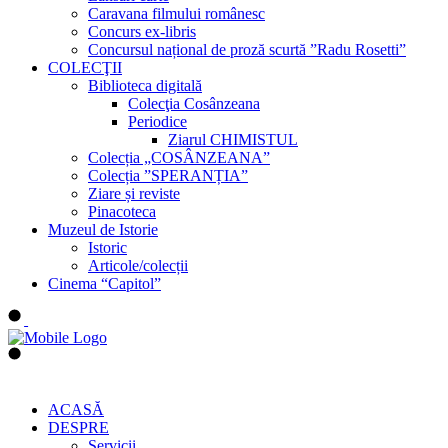
Caravana filmului românesc
Concurs ex-libris
Concursul național de proză scurtă ”Radu Rosetti”
COLECŢII
Biblioteca digitală
Colecţia Cosânzeana
Periodice
Ziarul CHIMISTUL
Colecția „COSÂNZEANA”
Colecția ”SPERANȚIA”
Ziare și reviste
Pinacoteca
Muzeul de Istorie
Istoric
Articole/colecții
Cinema “Capitol”
ACASĂ
DESPRE
Servicii