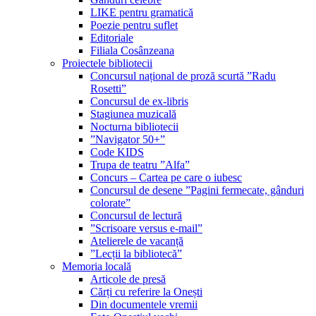
LIKE pentru gramatică
Poezie pentru suflet
Editoriale
Filiala Cosânzeana
Proiectele bibliotecii
Concursul național de proză scurtă ”Radu
Rosetti”
Concursul de ex-libris
Stagiunea muzicală
Nocturna bibliotecii
”Navigator 50+”
Code KIDS
Trupa de teatru ”Alfa”
Concurs – Cartea pe care o iubesc
Concursul de desene ”Pagini fermecate, gânduri
colorate”
Concursul de lectură
”Scrisoare versus e-mail”
Atelierele de vacanță
”Lecții la bibliotecă”
Memoria locală
Articole de presă
Cărți cu referire la Onești
Din documentele vremii