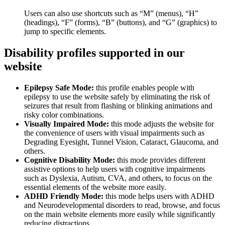
Users can also use shortcuts such as “M” (menus), “H”
(headings), “F” (forms), “B” (buttons), and “G” (graphics) to
jump to specific elements.
Disability profiles supported in our
website
Epilepsy Safe Mode:
this profile enables people with
epilepsy to use the website safely by eliminating the risk of
seizures that result from flashing or blinking animations and
risky color combinations.
Visually Impaired Mode:
this mode adjusts the website for
the convenience of users with visual impairments such as
Degrading Eyesight, Tunnel Vision, Cataract, Glaucoma, and
others.
Cognitive Disability Mode:
this mode provides different
assistive options to help users with cognitive impairments
such as Dyslexia, Autism, CVA, and others, to focus on the
essential elements of the website more easily.
ADHD Friendly Mode:
this mode helps users with ADHD
and Neurodevelopmental disorders to read, browse, and focus
on the main website elements more easily while significantly
reducing distractions.