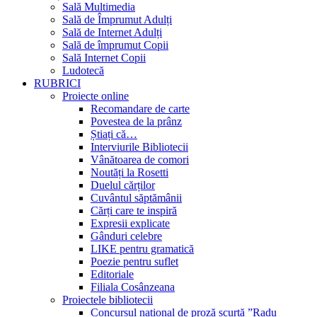
Sală Multimedia
Sală de Împrumut Adulți
Sală de Internet Adulți
Sală de împrumut Copii
Sală Internet Copii
Ludotecă
RUBRICI
Proiecte online
Recomandare de carte
Povestea de la prânz
Știați că…
Interviurile Bibliotecii
Vânătoarea de comori
Noutăți la Rosetti
Duelul cărților
Cuvântul săptămânii
Cărți care te inspiră
Expresii explicate
Gânduri celebre
LIKE pentru gramatică
Poezie pentru suflet
Editoriale
Filiala Cosânzeana
Proiectele bibliotecii
Concursul național de proză scurtă ”Radu