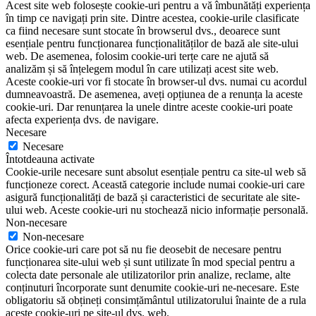
Acest site web folosește cookie-uri pentru a vă îmbunătăți experiența
în timp ce navigați prin site. Dintre acestea, cookie-urile clasificate
ca fiind necesare sunt stocate în browserul dvs., deoarece sunt
esențiale pentru funcționarea funcționalităților de bază ale site-ului
web. De asemenea, folosim cookie-uri terțe care ne ajută să
analizăm și să înțelegem modul în care utilizați acest site web.
Aceste cookie-uri vor fi stocate în browser-ul dvs. numai cu acordul
dumneavoastră. De asemenea, aveți opțiunea de a renunța la aceste
cookie-uri. Dar renunțarea la unele dintre aceste cookie-uri poate
afecta experiența dvs. de navigare.
Necesare
Necesare
Întotdeauna activate
Cookie-urile necesare sunt absolut esențiale pentru ca site-ul web să
funcționeze corect. Această categorie include numai cookie-uri care
asigură funcționalități de bază și caracteristici de securitate ale site-
ului web. Aceste cookie-uri nu stochează nicio informație personală.
Non-necesare
Non-necesare
Orice cookie-uri care pot să nu fie deosebit de necesare pentru
funcționarea site-ului web și sunt utilizate în mod special pentru a
colecta date personale ale utilizatorilor prin analize, reclame, alte
conținuturi încorporate sunt denumite cookie-uri ne-necesare. Este
obligatoriu să obțineți consimțământul utilizatorului înainte de a rula
aceste cookie-uri pe site-ul dvs. web.