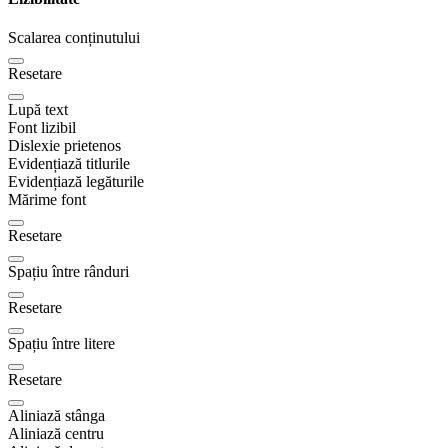
Scalarea conținutului
Resetare
Lupă text
Font lizibil
Dislexie prietenos
Evidențiază titlurile
Evidențiază legăturile
Mărime font
Resetare
Spațiu între rânduri
Resetare
Spațiu între litere
Resetare
Aliniază stânga
Aliniază centru