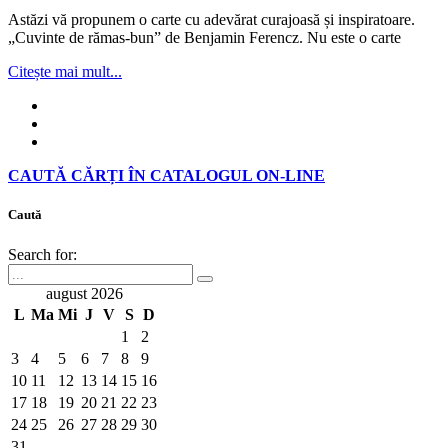
Astăzi vă propunem o carte cu adevărat curajoasă și inspiratoare.
„Cuvinte de rămas-bun” de Benjamin Ferencz. Nu este o carte
Citește mai mult...
CAUTĂ CĂRȚI ÎN CATALOGUL ON-LINE
Caută
Search for:
august 2026
L
Ma
Mi
J
V
S
D
1
2
3
4
5
6
7
8
9
10
11
12
13
14
15
16
17
18
19
20
21
22
23
24
25
26
27
28
29
30
31