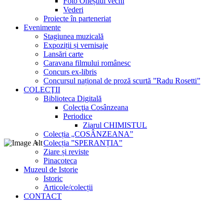
Foto Oneștiul vechi
Vederi
Proiecte în parteneriat
Evenimente
Stagiunea muzicală
Expoziții și vernisaje
Lansări carte
Caravana filmului românesc
Concurs ex-libris
Concursul național de proză scurtă ”Radu Rosetti”
COLECŢII
Biblioteca Digitală
Colecţia Cosânzeana
Periodice
Ziarul CHIMISTUL
Colecția „COSÂNZEANA”
Colecția ”SPERANȚIA”
Ziare și reviste
Pinacoteca
Muzeul de Istorie
Istoric
Articole/colecții
CONTACT