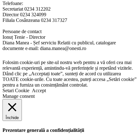
Telefoane:
Secretariat 0234 312202
Director 0234 324099
Filiala Cosânzeana 0234 317327
Persoane de contact
Ionuț Tenie - Director
Diana Manea - Șef serviciu Relatii cu publicul, catalogare
documente e-mail: diana.manea@onesti.ro
Folosim cookie-uri pe site-ul nostru web pentru a vă oferi cea mai
relevantă experiență, amintindu-vă preferințele și repetând vizitele.
Dând clic pe „Acceptați toate”, sunteți de acord cu utilizarea
TOATE cookie-urile. Cu toate acestea, puteți accesa „Setări cookie”
pentru a furniza un consimțământ controlat.
Setari Cookie
Accept
Manage consent
Închide
Prezentare generală a confidențialității