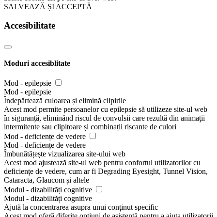
SALVEAZĂ ȘI ACCEPTĂ
Accesibilitate
Moduri accesiblitate
Mod - epilepsie
Mod - epilepsie
Îndepărtează culoarea și elimină clipirile
Acest mod permite persoanelor cu epilepsie să utilizeze site-ul web
în siguranță, eliminând riscul de convulsii care rezultă din animații
intermitente sau clipitoare și combinații riscante de culori
Mod - deficiențe de vedere
Mod - deficiențe de vedere
Îmbunătățește vizualizarea site-ului web
Acest mod ajustează site-ul web pentru confortul utilizatorilor cu
deficiențe de vedere, cum ar fi Degrading Eyesight, Tunnel Vision,
Cataracta, Glaucom și altele
Modul - dizabilități cognitive
Modul - dizabilități cognitive
Ajută la concentrarea asupra unui conținut specific
Acest mod oferă diferite opțiuni de asistență pentru a ajuta utilizatorii