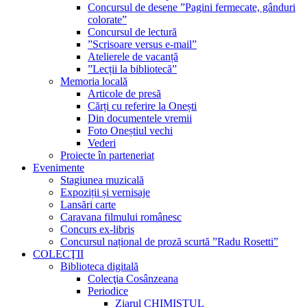
Concursul de desene ”Pagini fermecate, gânduri
colorate”
Concursul de lectură
”Scrisoare versus e-mail”
Atelierele de vacanță
”Lecții la bibliotecă”
Memoria locală
Articole de presă
Cărți cu referire la Onești
Din documentele vremii
Foto Oneștiul vechi
Vederi
Proiecte în parteneriat
Evenimente
Stagiunea muzicală
Expoziții și vernisaje
Lansări carte
Caravana filmului românesc
Concurs ex-libris
Concursul național de proză scurtă ”Radu Rosetti”
COLECŢII
Biblioteca digitală
Colecţia Cosânzeana
Periodice
Ziarul CHIMISTUL