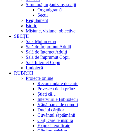
Structură, organizare, spații
Organigramă
Secții
Regulament
Istoric
Misiune, viziune, obiective
SECȚII
Sală Multimedia
Sală de Împrumut Adulți
Sală de Internet Adulți
Sală de împrumut Copii
Sală Internet Copii
Ludotecă
RUBRICI
Proiecte online
Recomandare de carte
Povestea de la prânz
Știați că…
Interviurile Bibliotecii
Vânătoarea de comori
Duelul cărților
Cuvântul săptămânii
Cărți care te inspiră
Expresii explicate
Gânduri celebre