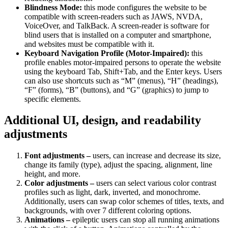
Blindness Mode:
this mode configures the website to be
compatible with screen-readers such as JAWS, NVDA,
VoiceOver, and TalkBack. A screen-reader is software for
blind users that is installed on a computer and smartphone,
and websites must be compatible with it.
Keyboard Navigation Profile (Motor-Impaired):
this
profile enables motor-impaired persons to operate the website
using the keyboard Tab, Shift+Tab, and the Enter keys. Users
can also use shortcuts such as “M” (menus), “H” (headings),
“F” (forms), “B” (buttons), and “G” (graphics) to jump to
specific elements.
Additional UI, design, and readability
adjustments
Font adjustments –
users, can increase and decrease its size,
change its family (type), adjust the spacing, alignment, line
height, and more.
Color adjustments –
users can select various color contrast
profiles such as light, dark, inverted, and monochrome.
Additionally, users can swap color schemes of titles, texts, and
backgrounds, with over 7 different coloring options.
Animations –
epileptic users can stop all running animations