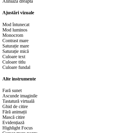
Aliniază dreapta
Ajustări vizuale
Mod întunecat
Mod luminos
Monocrom
Contrast mare
Saturație mare
Saturație mică
Culoare text
Culoare titlu
Culoare fundal
Alte instrumente
Fară sunet
Ascunde imaginile
Tastatură virtuală
Ghid de citire
Fără animații
Mască citire
Evidențiază
Highlight Focus