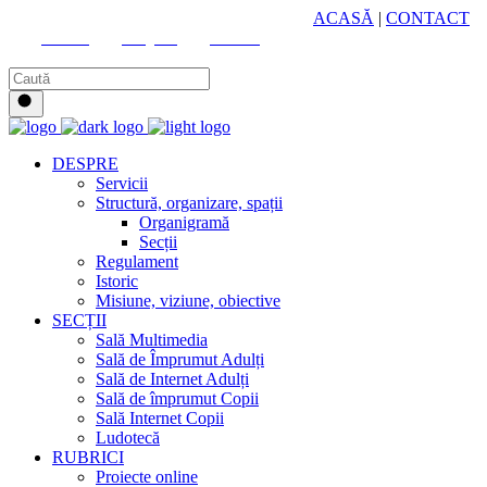
HUB CULTURAL ZONAL
ACASĂ
|
CONTACT
Youtube
Instagram
Facebook
DESPRE
Servicii
Structură, organizare, spații
Organigramă
Secții
Regulament
Istoric
Misiune, viziune, obiective
SECȚII
Sală Multimedia
Sală de Împrumut Adulți
Sală de Internet Adulți
Sală de împrumut Copii
Sală Internet Copii
Ludotecă
RUBRICI
Proiecte online