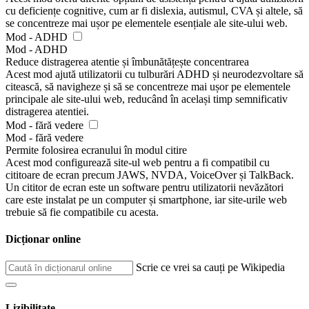
cu deficiențe cognitive, cum ar fi dislexia, autismul, CVA și altele, să
se concentreze mai ușor pe elementele esențiale ale site-ului web.
Mod - ADHD
Mod - ADHD
Reduce distragerea atentie și îmbunătățește concentrarea
Acest mod ajută utilizatorii cu tulburări ADHD și neurodezvoltare să
citească, să navigheze și să se concentreze mai ușor pe elementele
principale ale site-ului web, reducând în același timp semnificativ
distragerea atentiei.
Mod - fără vedere
Mod - fără vedere
Permite folosirea ecranului în modul citire
Acest mod configurează site-ul web pentru a fi compatibil cu
cititoare de ecran precum JAWS, NVDA, VoiceOver și TalkBack.
Un cititor de ecran este un software pentru utilizatorii nevăzători
care este instalat pe un computer și smartphone, iar site-urile web
trebuie să fie compatibile cu acesta.
Dicționar online
Scrie ce vrei sa cauți pe Wikipedia
Lizibilitate