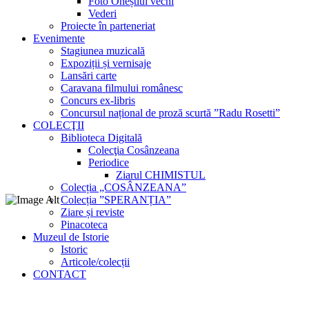
Foto Oneștiul vechi
Vederi
Proiecte în parteneriat
Evenimente
Stagiunea muzicală
Expoziții și vernisaje
Lansări carte
Caravana filmului românesc
Concurs ex-libris
Concursul național de proză scurtă ”Radu Rosetti”
COLECŢII
Biblioteca Digitală
Colecţia Cosânzeana
Periodice
Ziarul CHIMISTUL
Colecția „COSÂNZEANA”
Colecția ”SPERANȚIA”
Ziare și reviste
Pinacoteca
Muzeul de Istorie
Istoric
Articole/colecții
CONTACT