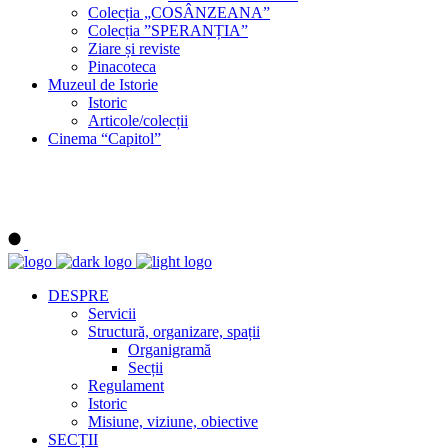
Colecția „COSÂNZEANA”
Colecția ”SPERANȚIA”
Ziare și reviste
Pinacoteca
Muzeul de Istorie
Istoric
Articole/colecții
Cinema “Capitol”
DESPRE
Servicii
Structură, organizare, spații
Organigramă
Secții
Regulament
Istoric
Misiune, viziune, obiective
SECȚII