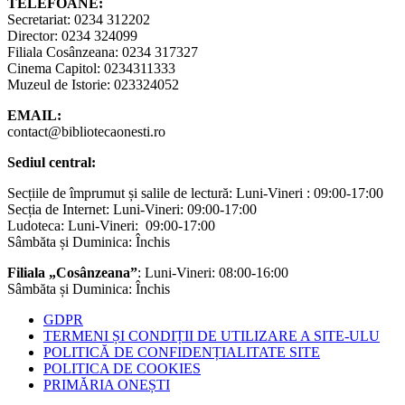
TELEFOANE:
Secretariat: 0234 312202
Director: 0234 324099
Filiala Cosânzeana: 0234 317327
Cinema Capitol: 0234311333
Muzeul de Istorie: 023324052
EMAIL:
contact@bibliotecaonesti.ro
Sediul central:
Secțiile de împrumut și salile de lectură: Luni-Vineri : 09:00-17:00
Secția de Internet: Luni-Vineri: 09:00-17:00
Ludoteca: Luni-Vineri: 09:00-17:00
Sâmbăta și Duminica: Închis
Filiala „Cosânzeana”
: Luni-Vineri: 08:00-16:00
Sâmbăta și Duminica: Închis
GDPR
TERMENI ȘI CONDIȚII DE UTILIZARE A SITE-ULU
POLITICĂ DE CONFIDENȚIALITATE SITE
POLITICA DE COOKIES
PRIMĂRIA ONEȘTI