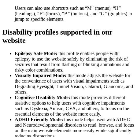
Users can also use shortcuts such as “M” (menus), “H”
(headings), “F” (forms), “B” (buttons), and “G” (graphics) to
jump to specific elements.
Disability profiles supported in our
website
Epilepsy Safe Mode:
this profile enables people with
epilepsy to use the website safely by eliminating the risk of
seizures that result from flashing or blinking animations and
risky color combinations.
Visually Impaired Mode:
this mode adjusts the website for
the convenience of users with visual impairments such as
Degrading Eyesight, Tunnel Vision, Cataract, Glaucoma, and
others.
Cognitive Disability Mode:
this mode provides different
assistive options to help users with cognitive impairments
such as Dyslexia, Autism, CVA, and others, to focus on the
essential elements of the website more easily.
ADHD Friendly Mode:
this mode helps users with ADHD
and Neurodevelopmental disorders to read, browse, and focus
on the main website elements more easily while significantly
reducing distractions.