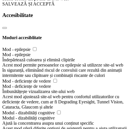
SALVEAZĂ ȘI ACCEPTĂ
Accesibilitate
Moduri accesiblitate
Mod - epilepsie
Mod - epilepsie
Îndepărtează culoarea și elimină clipirile
Acest mod permite persoanelor cu epilepsie să utilizeze site-ul web
în siguranță, eliminând riscul de convulsii care rezultă din animații
intermitente sau clipitoare și combinații riscante de culori
Mod - deficiențe de vedere
Mod - deficiențe de vedere
Îmbunătățește vizualizarea site-ului web
Acest mod ajustează site-ul web pentru confortul utilizatorilor cu
deficiențe de vedere, cum ar fi Degrading Eyesight, Tunnel Vision,
Cataracta, Glaucom și altele
Modul - dizabilități cognitive
Modul - dizabilități cognitive
Ajută la concentrarea asupra unui conținut specific
Acest mod oferă diferite opțiuni de asistență pentru a ajuta utilizatorii