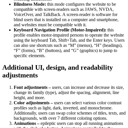
Blindness Mode:
this mode configures the website to be
compatible with screen-readers such as JAWS, NVDA,
VoiceOver, and TalkBack. A screen-reader is software for
blind users that is installed on a computer and smartphone,
and websites must be compatible with it.
Keyboard Navigation Profile (Motor-Impaired):
this
profile enables motor-impaired persons to operate the website
using the keyboard Tab, Shift+Tab, and the Enter keys. Users
can also use shortcuts such as “M” (menus), “H” (headings),
“F” (forms), “B” (buttons), and “G” (graphics) to jump to
specific elements.
Additional UI, design, and readability
adjustments
Font adjustments –
users, can increase and decrease its size,
change its family (type), adjust the spacing, alignment, line
height, and more.
Color adjustments –
users can select various color contrast
profiles such as light, dark, inverted, and monochrome.
Additionally, users can swap color schemes of titles, texts, and
backgrounds, with over 7 different coloring options.
Animations –
epileptic users can stop all running animations