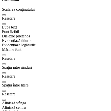
Scalarea conținutului
Resetare
Lupă text
Font lizibil
Dislexie prietenos
Evidențiază titlurile
Evidențiază legăturile
Mărime font
Resetare
Spațiu între rânduri
Resetare
Spațiu între litere
Resetare
Aliniază stânga
Aliniază centru