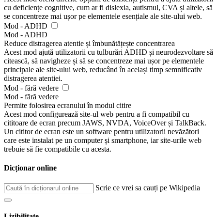
cu deficiențe cognitive, cum ar fi dislexia, autismul, CVA și altele, să
se concentreze mai ușor pe elementele esențiale ale site-ului web.
Mod - ADHD
Mod - ADHD
Reduce distragerea atentie și îmbunătățește concentrarea
Acest mod ajută utilizatorii cu tulburări ADHD și neurodezvoltare să
citească, să navigheze și să se concentreze mai ușor pe elementele
principale ale site-ului web, reducând în același timp semnificativ
distragerea atentiei.
Mod - fără vedere
Mod - fără vedere
Permite folosirea ecranului în modul citire
Acest mod configurează site-ul web pentru a fi compatibil cu
cititoare de ecran precum JAWS, NVDA, VoiceOver și TalkBack.
Un cititor de ecran este un software pentru utilizatorii nevăzători
care este instalat pe un computer și smartphone, iar site-urile web
trebuie să fie compatibile cu acesta.
Dicționar online
Scrie ce vrei sa cauți pe Wikipedia
Lizibilitate