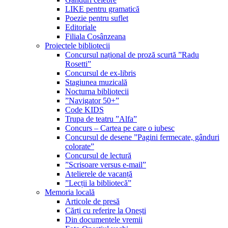
LIKE pentru gramatică
Poezie pentru suflet
Editoriale
Filiala Cosânzeana
Proiectele bibliotecii
Concursul național de proză scurtă ”Radu
Rosetti”
Concursul de ex-libris
Stagiunea muzicală
Nocturna bibliotecii
”Navigator 50+”
Code KIDS
Trupa de teatru ”Alfa”
Concurs – Cartea pe care o iubesc
Concursul de desene ”Pagini fermecate, gânduri
colorate”
Concursul de lectură
”Scrisoare versus e-mail”
Atelierele de vacanță
”Lecții la bibliotecă”
Memoria locală
Articole de presă
Cărți cu referire la Onești
Din documentele vremii