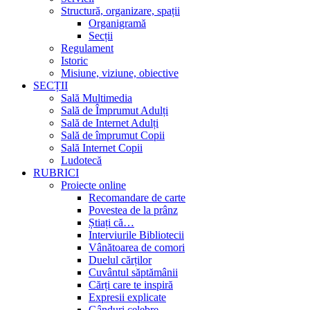
Structură, organizare, spații
Organigramă
Secții
Regulament
Istoric
Misiune, viziune, obiective
SECȚII
Sală Multimedia
Sală de Împrumut Adulți
Sală de Internet Adulți
Sală de împrumut Copii
Sală Internet Copii
Ludotecă
RUBRICI
Proiecte online
Recomandare de carte
Povestea de la prânz
Știați că…
Interviurile Bibliotecii
Vânătoarea de comori
Duelul cărților
Cuvântul săptămânii
Cărți care te inspiră
Expresii explicate
Gânduri celebre