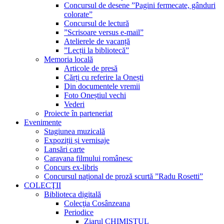
Concursul de desene ”Pagini fermecate, gânduri
colorate”
Concursul de lectură
”Scrisoare versus e-mail”
Atelierele de vacanță
”Lecții la bibliotecă”
Memoria locală
Articole de presă
Cărți cu referire la Onești
Din documentele vremii
Foto Oneștiul vechi
Vederi
Proiecte în parteneriat
Evenimente
Stagiunea muzicală
Expoziții și vernisaje
Lansări carte
Caravana filmului românesc
Concurs ex-libris
Concursul național de proză scurtă ”Radu Rosetti”
COLECŢII
Biblioteca digitală
Colecţia Cosânzeana
Periodice
Ziarul CHIMISTUL