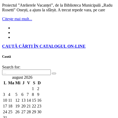
Proiectul ”Atelierele Vacanței”, de la Biblioteca Municipală „Radu
Rosetti" Onești, a ajuns la sfârșit. A trecut repede vara, pe care
Citește mai mult...
CAUTĂ CĂRȚI ÎN CATALOGUL ON-LINE
Caută
Search for:
august 2026
L
Ma
Mi
J
V
S
D
1
2
3
4
5
6
7
8
9
10
11
12
13
14
15
16
17
18
19
20
21
22
23
24
25
26
27
28
29
30
31