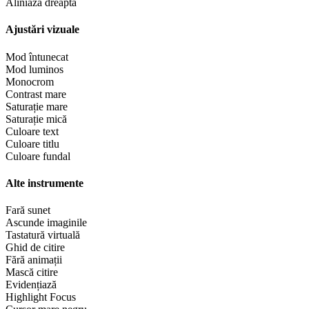
Aliniază dreapta
Ajustări vizuale
Mod întunecat
Mod luminos
Monocrom
Contrast mare
Saturație mare
Saturație mică
Culoare text
Culoare titlu
Culoare fundal
Alte instrumente
Fară sunet
Ascunde imaginile
Tastatură virtuală
Ghid de citire
Fără animații
Mască citire
Evidențiază
Highlight Focus