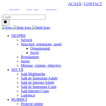
HUB CULTURAL ZONAL
ACASĂ
|
CONTACT
Youtube
Instagram
Facebook
DESPRE
Servicii
Structură, organizare, spații
Organigramă
Secții
Regulament
Istoric
Misiune, viziune, obiective
SECȚII
Sală Multimedia
Sală de Împrumut Adulți
Sală de Internet Adulți
Sală de împrumut Copii
Sală Internet Copii
Ludotecă
RUBRICI
Proiecte online