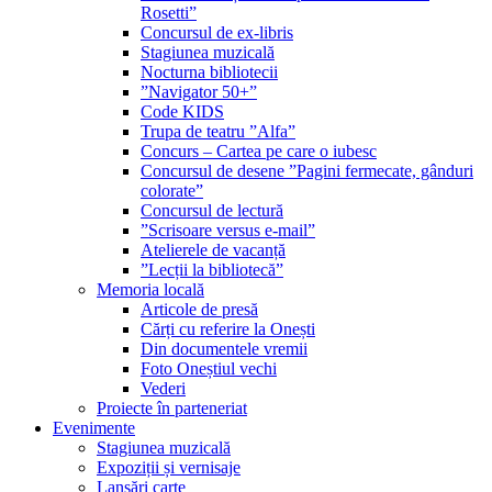
Rosetti”
Concursul de ex-libris
Stagiunea muzicală
Nocturna bibliotecii
”Navigator 50+”
Code KIDS
Trupa de teatru ”Alfa”
Concurs – Cartea pe care o iubesc
Concursul de desene ”Pagini fermecate, gânduri
colorate”
Concursul de lectură
”Scrisoare versus e-mail”
Atelierele de vacanță
”Lecții la bibliotecă”
Memoria locală
Articole de presă
Cărți cu referire la Onești
Din documentele vremii
Foto Oneștiul vechi
Vederi
Proiecte în parteneriat
Evenimente
Stagiunea muzicală
Expoziții și vernisaje
Lansări carte