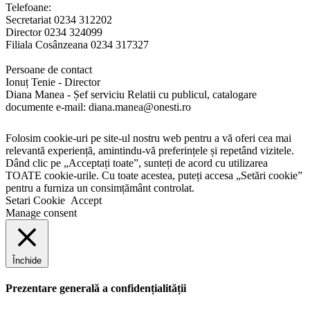
Telefoane:
Secretariat 0234 312202
Director 0234 324099
Filiala Cosânzeana 0234 317327
Persoane de contact
Ionuț Tenie - Director
Diana Manea - Șef serviciu Relatii cu publicul, catalogare
documente e-mail: diana.manea@onesti.ro
Folosim cookie-uri pe site-ul nostru web pentru a vă oferi cea mai
relevantă experiență, amintindu-vă preferințele și repetând vizitele.
Dând clic pe „Acceptați toate”, sunteți de acord cu utilizarea
TOATE cookie-urile. Cu toate acestea, puteți accesa „Setări cookie”
pentru a furniza un consimțământ controlat.
Setari Cookie
Accept
Manage consent
Închide
Prezentare generală a confidențialității