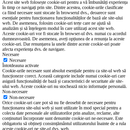
Acest site web folosește cookie-uri pentru a vă îmbunătăți experiența
în timp ce navigați prin site. Dintre acestea, cookie-urile clasificate
ca fiind necesare sunt stocate în browserul dvs., deoarece sunt
esențiale pentru funcționarea funcționalităților de bază ale site-ului
web. De asemenea, folosim cookie-uri terțe care ne ajută să
analizăm și să înțelegem modul în care utilizați acest site web.
Aceste cookie-uri vor fi stocate în browser-ul dvs. numai cu acordul
dumneavoastră. De asemenea, aveți opțiunea de a renunța la aceste
cookie-uri. Dar renunțarea la unele dintre aceste cookie-uri poate
afecta experiența dvs. de navigare.
Necesare
Necesare
Întotdeauna activate
Cookie-urile necesare sunt absolut esențiale pentru ca site-ul web să
funcționeze corect. Această categorie include numai cookie-uri care
asigură funcționalități de bază și caracteristici de securitate ale site-
ului web. Aceste cookie-uri nu stochează nicio informație personală.
Non-necesare
Non-necesare
Orice cookie-uri care pot să nu fie deosebit de necesare pentru
funcționarea site-ului web și sunt utilizate în mod special pentru a
colecta date personale ale utilizatorilor prin analize, reclame, alte
conținuturi încorporate sunt denumite cookie-uri ne-necesare. Este
obligatoriu să obțineți consimțământul utilizatorului înainte de a rula
aceste cookie-uri pe site-ul dvs. web.