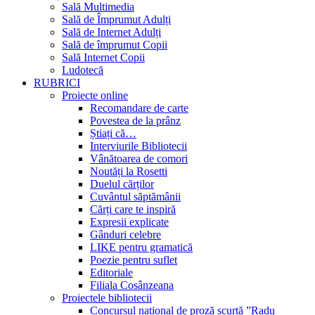
Sală Multimedia
Sală de Împrumut Adulți
Sală de Internet Adulți
Sală de împrumut Copii
Sală Internet Copii
Ludotecă
RUBRICI
Proiecte online
Recomandare de carte
Povestea de la prânz
Știați că…
Interviurile Bibliotecii
Vânătoarea de comori
Noutăți la Rosetti
Duelul cărților
Cuvântul săptămânii
Cărți care te inspiră
Expresii explicate
Gânduri celebre
LIKE pentru gramatică
Poezie pentru suflet
Editoriale
Filiala Cosânzeana
Proiectele bibliotecii
Concursul național de proză scurtă ”Radu