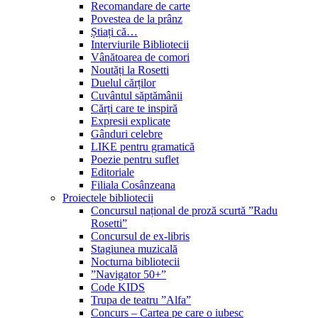
Recomandare de carte
Povestea de la prânz
Știați că…
Interviurile Bibliotecii
Vânătoarea de comori
Noutăți la Rosetti
Duelul cărților
Cuvântul săptămânii
Cărți care te inspiră
Expresii explicate
Gânduri celebre
LIKE pentru gramatică
Poezie pentru suflet
Editoriale
Filiala Cosânzeana
Proiectele bibliotecii
Concursul național de proză scurtă ”Radu
Rosetti”
Concursul de ex-libris
Stagiunea muzicală
Nocturna bibliotecii
”Navigator 50+”
Code KIDS
Trupa de teatru ”Alfa”
Concurs – Cartea pe care o iubesc