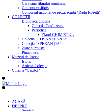
Caravana filmului românesc
Concurs ex-libris
Concursul național de proză scurtă ”Radu Rosetti”
COLECŢII
Biblioteca digitală
Colecţia Cosânzeana
Periodice
Ziarul CHIMISTUL
Colecția „COSÂNZEANA”
Colecția ”SPERANȚIA”
Ziare și reviste
Pinacoteca
Muzeul de Istorie
Istoric
Articole/colecții
Cinema “Capitol”
ACASĂ
DESPRE
Servicii