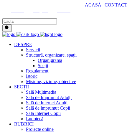
HUB CULTURAL ZONAL
ACASĂ
|
CONTACT
Youtube
Instagram
Facebook
DESPRE
Servicii
Structură, organizare, spații
Organigramă
Secții
Regulament
Istoric
Misiune, viziune, obiective
SECȚII
Sală Multimedia
Sală de Împrumut Adulți
Sală de Internet Adulți
Sală de împrumut Copii
Sală Internet Copii
Ludotecă
RUBRICI
Proiecte online