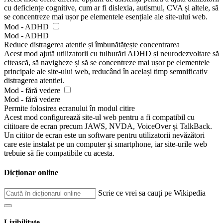
cu deficiențe cognitive, cum ar fi dislexia, autismul, CVA și altele, să
se concentreze mai ușor pe elementele esențiale ale site-ului web.
Mod - ADHD
Mod - ADHD
Reduce distragerea atentie și îmbunătățește concentrarea
Acest mod ajută utilizatorii cu tulburări ADHD și neurodezvoltare să
citească, să navigheze și să se concentreze mai ușor pe elementele
principale ale site-ului web, reducând în același timp semnificativ
distragerea atentiei.
Mod - fără vedere
Mod - fără vedere
Permite folosirea ecranului în modul citire
Acest mod configurează site-ul web pentru a fi compatibil cu
cititoare de ecran precum JAWS, NVDA, VoiceOver și TalkBack.
Un cititor de ecran este un software pentru utilizatorii nevăzători
care este instalat pe un computer și smartphone, iar site-urile web
trebuie să fie compatibile cu acesta.
Dicționar online
Scrie ce vrei sa cauți pe Wikipedia
Lizibilitate