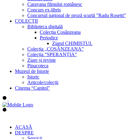
Caravana filmului românesc
Concurs ex-libris
Concursul național de proză scurtă ”Radu Rosetti”
COLECŢII
Biblioteca digitală
Colecţia Cosânzeana
Periodice
Ziarul CHIMISTUL
Colecția „COSÂNZEANA”
Colecția ”SPERANȚIA”
Ziare și reviste
Pinacoteca
Muzeul de Istorie
Istoric
Articole/colecții
Cinema “Capitol”
ACASĂ
DESPRE
Servicii