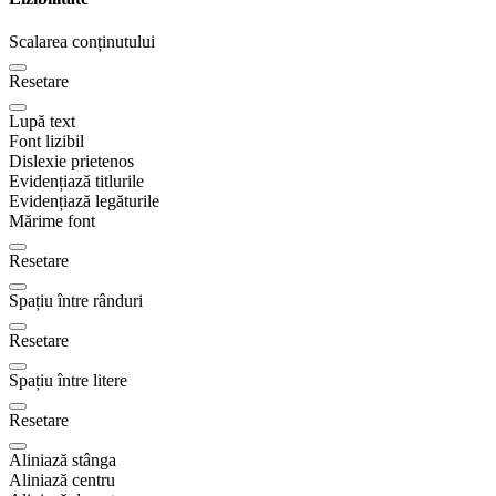
Scalarea conținutului
Resetare
Lupă text
Font lizibil
Dislexie prietenos
Evidențiază titlurile
Evidențiază legăturile
Mărime font
Resetare
Spațiu între rânduri
Resetare
Spațiu între litere
Resetare
Aliniază stânga
Aliniază centru