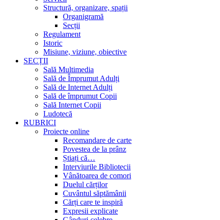
Structură, organizare, spații
Organigramă
Secții
Regulament
Istoric
Misiune, viziune, obiective
SECȚII
Sală Multimedia
Sală de Împrumut Adulți
Sală de Internet Adulți
Sală de împrumut Copii
Sală Internet Copii
Ludotecă
RUBRICI
Proiecte online
Recomandare de carte
Povestea de la prânz
Știați că…
Interviurile Bibliotecii
Vânătoarea de comori
Duelul cărților
Cuvântul săptămânii
Cărți care te inspiră
Expresii explicate
Gânduri celebre