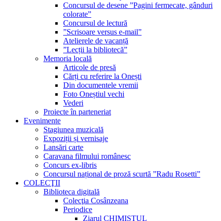
Concursul de desene ”Pagini fermecate, gânduri
colorate”
Concursul de lectură
”Scrisoare versus e-mail”
Atelierele de vacanță
”Lecții la bibliotecă”
Memoria locală
Articole de presă
Cărți cu referire la Onești
Din documentele vremii
Foto Oneștiul vechi
Vederi
Proiecte în parteneriat
Evenimente
Stagiunea muzicală
Expoziții și vernisaje
Lansări carte
Caravana filmului românesc
Concurs ex-libris
Concursul național de proză scurtă ”Radu Rosetti”
COLECŢII
Biblioteca digitală
Colecţia Cosânzeana
Periodice
Ziarul CHIMISTUL