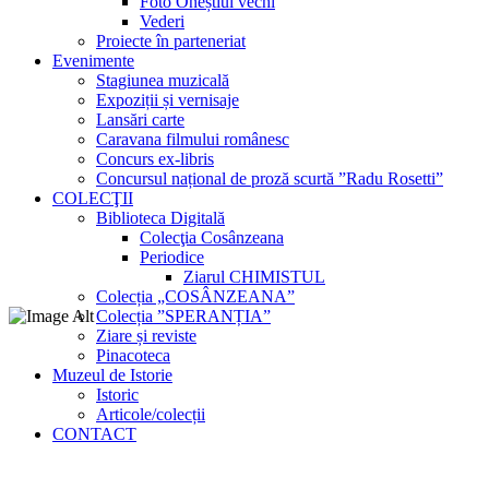
Foto Oneștiul vechi
Vederi
Proiecte în parteneriat
Evenimente
Stagiunea muzicală
Expoziții și vernisaje
Lansări carte
Caravana filmului românesc
Concurs ex-libris
Concursul național de proză scurtă ”Radu Rosetti”
COLECŢII
Biblioteca Digitală
Colecţia Cosânzeana
Periodice
Ziarul CHIMISTUL
Colecția „COSÂNZEANA”
Colecția ”SPERANȚIA”
Ziare și reviste
Pinacoteca
Muzeul de Istorie
Istoric
Articole/colecții
CONTACT