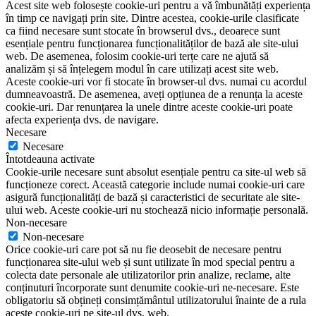
Acest site web folosește cookie-uri pentru a vă îmbunătăți experiența
în timp ce navigați prin site. Dintre acestea, cookie-urile clasificate
ca fiind necesare sunt stocate în browserul dvs., deoarece sunt
esențiale pentru funcționarea funcționalităților de bază ale site-ului
web. De asemenea, folosim cookie-uri terțe care ne ajută să
analizăm și să înțelegem modul în care utilizați acest site web.
Aceste cookie-uri vor fi stocate în browser-ul dvs. numai cu acordul
dumneavoastră. De asemenea, aveți opțiunea de a renunța la aceste
cookie-uri. Dar renunțarea la unele dintre aceste cookie-uri poate
afecta experiența dvs. de navigare.
Necesare
Necesare
Întotdeauna activate
Cookie-urile necesare sunt absolut esențiale pentru ca site-ul web să
funcționeze corect. Această categorie include numai cookie-uri care
asigură funcționalități de bază și caracteristici de securitate ale site-
ului web. Aceste cookie-uri nu stochează nicio informație personală.
Non-necesare
Non-necesare
Orice cookie-uri care pot să nu fie deosebit de necesare pentru
funcționarea site-ului web și sunt utilizate în mod special pentru a
colecta date personale ale utilizatorilor prin analize, reclame, alte
conținuturi încorporate sunt denumite cookie-uri ne-necesare. Este
obligatoriu să obțineți consimțământul utilizatorului înainte de a rula
aceste cookie-uri pe site-ul dvs. web.