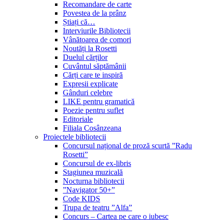
Recomandare de carte
Povestea de la prânz
Știați că…
Interviurile Bibliotecii
Vânătoarea de comori
Noutăți la Rosetti
Duelul cărților
Cuvântul săptămânii
Cărți care te inspiră
Expresii explicate
Gânduri celebre
LIKE pentru gramatică
Poezie pentru suflet
Editoriale
Filiala Cosânzeana
Proiectele bibliotecii
Concursul național de proză scurtă ”Radu
Rosetti”
Concursul de ex-libris
Stagiunea muzicală
Nocturna bibliotecii
”Navigator 50+”
Code KIDS
Trupa de teatru ”Alfa”
Concurs – Cartea pe care o iubesc