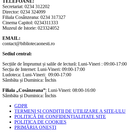
TELEFOANE:
Secretariat: 0234 312202
Director: 0234 324099
Filiala Cosânzeana: 0234 317327
Cinema Capitol: 0234311333
Muzeul de Istorie: 023324052
EMAIL:
contact@bibliotecaonesti.ro
Sediul central:
Secțiile de împrumut și salile de lectură: Luni-Vineri : 09:00-17:00
Secția de Internet: Luni-Vineri: 09:00-17:00
Ludoteca: Luni-Vineri: 09:00-17:00
Sâmbăta și Duminica: Închis
Filiala „Cosânzeana”
: Luni-Vineri: 08:00-16:00
Sâmbăta și Duminica: Închis
GDPR
TERMENI ȘI CONDIȚII DE UTILIZARE A SITE-ULU
POLITICĂ DE CONFIDENȚIALITATE SITE
POLITICA DE COOKIES
PRIMĂRIA ONEȘTI