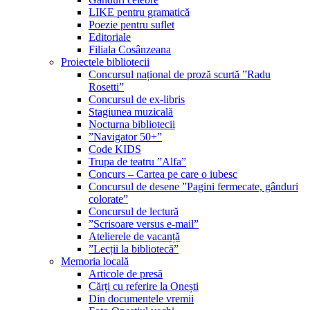
LIKE pentru gramatică
Poezie pentru suflet
Editoriale
Filiala Cosânzeana
Proiectele bibliotecii
Concursul național de proză scurtă ”Radu
Rosetti”
Concursul de ex-libris
Stagiunea muzicală
Nocturna bibliotecii
”Navigator 50+”
Code KIDS
Trupa de teatru ”Alfa”
Concurs – Cartea pe care o iubesc
Concursul de desene ”Pagini fermecate, gânduri
colorate”
Concursul de lectură
”Scrisoare versus e-mail”
Atelierele de vacanță
”Lecții la bibliotecă”
Memoria locală
Articole de presă
Cărți cu referire la Onești
Din documentele vremii