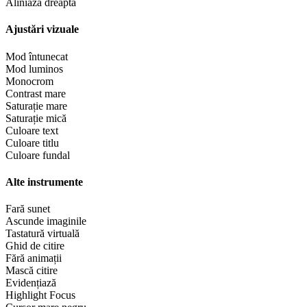
Aliniază dreapta
Ajustări vizuale
Mod întunecat
Mod luminos
Monocrom
Contrast mare
Saturație mare
Saturație mică
Culoare text
Culoare titlu
Culoare fundal
Alte instrumente
Fară sunet
Ascunde imaginile
Tastatură virtuală
Ghid de citire
Fără animații
Mască citire
Evidențiază
Highlight Focus