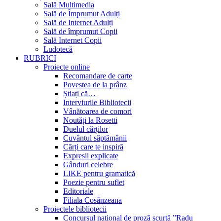
Sală Multimedia
Sală de Împrumut Adulți
Sală de Internet Adulți
Sală de împrumut Copii
Sală Internet Copii
Ludotecă
RUBRICI
Proiecte online
Recomandare de carte
Povestea de la prânz
Știați că…
Interviurile Bibliotecii
Vânătoarea de comori
Noutăți la Rosetti
Duelul cărților
Cuvântul săptămânii
Cărți care te inspiră
Expresii explicate
Gânduri celebre
LIKE pentru gramatică
Poezie pentru suflet
Editoriale
Filiala Cosânzeana
Proiectele bibliotecii
Concursul național de proză scurtă ”Radu