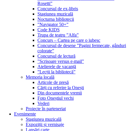
Rosetti”
Concursul de ex-libris
Stagiunea muzicală
Nocturna bibliotecii
”Navigator 50+”
Code KIDS
Trupa de teatru ”Alfa”
Concurs – Cartea pe care o iubesc
Concursul de desene ”Pagini fermecate, gânduri
colorate”
Concursul de lectură
”Scrisoare versus e-mail”
Atelierele de vacanță
”Lecții la bibliotecă”
Memoria locală
Articole de presă
Cărți cu referire la Onești
Din documentele vremii
Foto Oneștiul vechi
Vederi
Proiecte în parteneriat
Evenimente
Stagiunea muzicală
Expoziții și vernisaje
Lansări carte