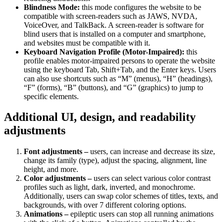
Blindness Mode:
this mode configures the website to be
compatible with screen-readers such as JAWS, NVDA,
VoiceOver, and TalkBack. A screen-reader is software for
blind users that is installed on a computer and smartphone,
and websites must be compatible with it.
Keyboard Navigation Profile (Motor-Impaired):
this
profile enables motor-impaired persons to operate the website
using the keyboard Tab, Shift+Tab, and the Enter keys. Users
can also use shortcuts such as “M” (menus), “H” (headings),
“F” (forms), “B” (buttons), and “G” (graphics) to jump to
specific elements.
Additional UI, design, and readability
adjustments
Font adjustments –
users, can increase and decrease its size,
change its family (type), adjust the spacing, alignment, line
height, and more.
Color adjustments –
users can select various color contrast
profiles such as light, dark, inverted, and monochrome.
Additionally, users can swap color schemes of titles, texts, and
backgrounds, with over 7 different coloring options.
Animations –
epileptic users can stop all running animations