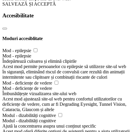
SALVEAZĂ ȘI ACCEPTĂ
Accesibilitate
Moduri accesiblitate
Mod - epilepsie
Mod - epilepsie
Îndepărtează culoarea și elimină clipirile
Acest mod permite persoanelor cu epilepsie să utilizeze site-ul web
în siguranță, eliminând riscul de convulsii care rezultă din animații
intermitente sau clipitoare și combinații riscante de culori
Mod - deficiențe de vedere
Mod - deficiențe de vedere
Îmbunătățește vizualizarea site-ului web
Acest mod ajustează site-ul web pentru confortul utilizatorilor cu
deficiențe de vedere, cum ar fi Degrading Eyesight, Tunnel Vision,
Cataracta, Glaucom și altele
Modul - dizabilități cognitive
Modul - dizabilități cognitive
Ajută la concentrarea asupra unui conținut specific
Acest mod oferă diferite opțiuni de asistență pentru a ajuta utilizatorii