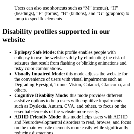
Users can also use shortcuts such as “M” (menus), “H”
(headings), “F” (forms), “B” (buttons), and “G” (graphics) to
jump to specific elements.
Disability profiles supported in our
website
Epilepsy Safe Mode:
this profile enables people with
epilepsy to use the website safely by eliminating the risk of
seizures that result from flashing or blinking animations and
risky color combinations.
Visually Impaired Mode:
this mode adjusts the website for
the convenience of users with visual impairments such as
Degrading Eyesight, Tunnel Vision, Cataract, Glaucoma, and
others.
Cognitive Disability Mode:
this mode provides different
assistive options to help users with cognitive impairments
such as Dyslexia, Autism, CVA, and others, to focus on the
essential elements of the website more easily.
ADHD Friendly Mode:
this mode helps users with ADHD
and Neurodevelopmental disorders to read, browse, and focus
on the main website elements more easily while significantly
reducing distractions.