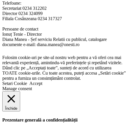
Telefoane:
Secretariat 0234 312202
Director 0234 324099
Filiala Cosânzeana 0234 317327
Persoane de contact
Ionuț Tenie - Director
Diana Manea - Șef serviciu Relatii cu publicul, catalogare
documente e-mail: diana.manea@onesti.ro
Folosim cookie-uri pe site-ul nostru web pentru a vă oferi cea mai
relevantă experiență, amintindu-vă preferințele și repetând vizitele.
Dând clic pe „Acceptați toate”, sunteți de acord cu utilizarea
TOATE cookie-urile. Cu toate acestea, puteți accesa „Setări cookie”
pentru a furniza un consimțământ controlat.
Setari Cookie
Accept
Manage consent
Închide
Prezentare generală a confidențialității