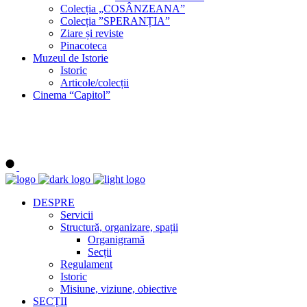
Colecția „COSÂNZEANA”
Colecția ”SPERANȚIA”
Ziare și reviste
Pinacoteca
Muzeul de Istorie
Istoric
Articole/colecții
Cinema “Capitol”
DESPRE
Servicii
Structură, organizare, spații
Organigramă
Secții
Regulament
Istoric
Misiune, viziune, obiective
SECȚII