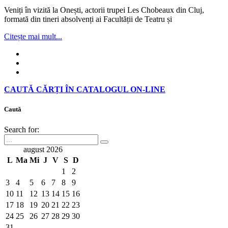
Veniți în vizită la Onești, actorii trupei Les Chobeaux din Cluj,
formată din tineri absolvenți ai Facultății de Teatru și
Citește mai mult...
CAUTĂ CĂRȚI ÎN CATALOGUL ON-LINE
Caută
Search for:
august 2026
L
Ma
Mi
J
V
S
D
1
2
3
4
5
6
7
8
9
10
11
12
13
14
15
16
17
18
19
20
21
22
23
24
25
26
27
28
29
30
31